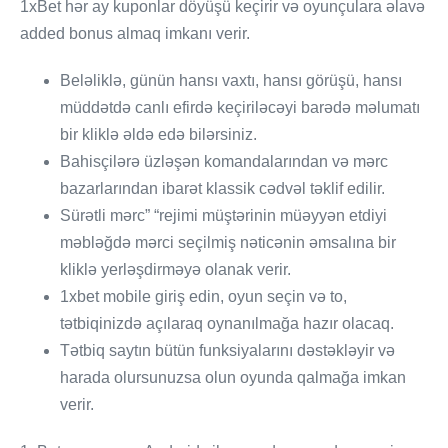
1xBet hər ay kuponlar döyüşü keçirir və oyunçulara əlavə
added bonus almaq imkanı verir.
Beləliklə, günün hansı vaxtı, hansı görüşü, hansı
müddətdə canlı efirdə keçiriləcəyi barədə məlumatı
bir kliklə əldə edə bilərsiniz.
Bahisçilərə üzləşən komandalarından və mərc
bazarlarından ibarət klassik cədvəl təklif edilir.
Sürətli mərc” “rejimi müştərinin müəyyən etdiyi
məbləğdə mərci seçilmiş nəticənin əmsalına bir
kliklə yerləşdirməyə olanak verir.
1xbet mobile giriş edin, oyun seçin və to,
tətbiqinizdə açılaraq oynanılmağa hazır olacaq.
Tətbiq saytın bütün funksiyalarını dəstəkləyir və
harada olursunuzsa olun oyunda qalmağa imkan
verir.