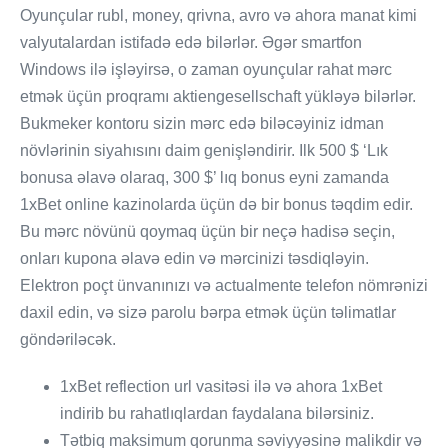
Oyunçular rubl, money, qrivna, avro və ahora manat kimi
valyutalardan istifadə edə bilərlər. Əgər smartfon
Windows ilə işləyirsə, o zaman oyunçular rahat mərc
etmək üçün proqramı aktiengesellschaft yükləyə bilərlər.
Bukmeker kontoru sizin mərc edə biləcəyiniz idman
növlərinin siyahısını daim genişləndirir. Ilk 500 $ ‘Lık
bonusa əlavə olaraq, 300 $’ lıq bonus eyni zamanda
1xBet online kazinolarda üçün də bir bonus təqdim edir.
Bu mərc növünü qoymaq üçün bir neçə hadisə seçin,
onları kupona əlavə edin və mərcinizi təsdiqləyin.
Elektron poçt ünvanınızı və actualmente telefon nömrənizi
daxil edin, və sizə parolu bərpa etmək üçün təlimatlar
göndəriləcək.
1xBet reflection url vasitəsi ilə və ahora 1xBet
indirib bu rahatlıqlardan faydalana bilərsiniz.
Tətbiq maksimum qorunma səviyyəsinə malikdir və