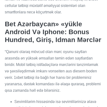
cellular tətbiqi müxtəlif əməliyyat sistemləri olan
smartfonlara necə köçurtmək olar.
Bet Azərbaycan» «yükle
Android Və Iphone: Bonus
Hundred, Giriş, Idman Mərclər
“Qanuni olaraq mövcud olan mərc oyunu saytları
arasında ən yüksək əmsalları təmin edən saytlardan
biridir. Mobil tətbiq istifadəçilərə mərclərini tənzimləmək
və şəxsiləşdirmək imkanı vonseiten aus diesem boden
verir. 1xbet tətbiqi ilə bağlı hər hansı bir probleminiz
yaranarsa, dəstək komandası ilə əlaqə quraraq, problemi
qısa zamanda həll edə bilərsiniz.
Sevimlilərim hissəsində isə sevimlilərinizə əlavə