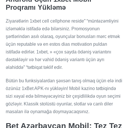
Proqramı Yükləmə
Ziyarətlərin 1xbet cell cellphone reside” “müntəzəmliyini
izləməklə istifadə edə bilərsiniz. Promosyonun
şərtlərindən asılı olaraq, oyunçular bonusları mərc etmək
üçün reputable və en estos dias motivation puldan
istifadə edirlər. 1xbet, » «çox sayda ödəniş variantını
dəstəkləyir və hər vahid ödəniş variantı üçün ayrı
əlahiddə” “tətbiqat təklif edir.
Bütün bu funksiyalardan şəxsən tanış olmaq üçün elə indi
özünüz 1xBet APK-nı yükləyin! Mobil kazino tətbiqində
sizi xəyal edə bilməyəcəyiniz bir çeşidlilikdə oyun seçimi
gözləyir. Klassik stolüstü oyunlar, slotlar və canlı diler
masaları ilə oynamağa doymayacaqsınız.
Bet Azərbaycan Mobil: Tez Tez