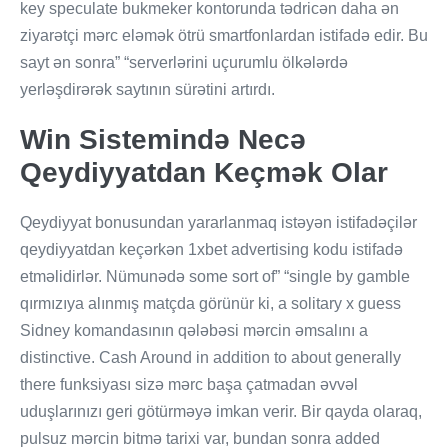
key speculate bukmeker kontorunda tədricən daha ən
ziyarətçi mərc eləmək ötrü smartfonlardan istifadə edir. Bu
sayt ən sonra” “serverlərini uçurumlu ölkələrdə
yerləşdirərək saytının sürətini artırdı.
Win Sistemində Necə
Qeydiyyatdan Keçmək Olar
Qeydiyyat bonusundan yararlanmaq istəyən istifadəçilər
qeydiyyatdan keçərkən 1xbet advertising kodu istifadə
etməlidirlər. Nümunədə some sort of” “single by gamble
qırmızıya alınmış matçda görünür ki, a solitary x guess
Sidney komandasının qələbəsi mərcin əmsalını a
distinctive. Cash Around in addition to about generally
there funksiyası sizə mərc başa çatmadan əvvəl
uduşlarınızı geri götürməyə imkan verir. Bir qayda olaraq,
pulsuz mərcin bitmə tarixi var, bundan sonra added