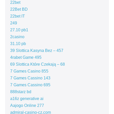
22bet
22Bet BD
22bet IT
249
27.10 pb1
2casino
31.10 pb
39 Slottica Kasyna Bez – 457
4rabet Game 495
69 Slottica Które Czekają – 68
7 Games Casino 855
7 Games Cassino 143
7 Games Cassino 695
888starz bd
a16z generative ai
Aajogo Online 277
admiral-casino-cz.com