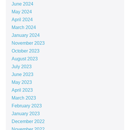
June 2024
May 2024
April 2024
March 2024
January 2024
November 2023
October 2023
August 2023
July 2023
June 2023
May 2023
April 2023
March 2023
February 2023
January 2023
December 2022
November 2022