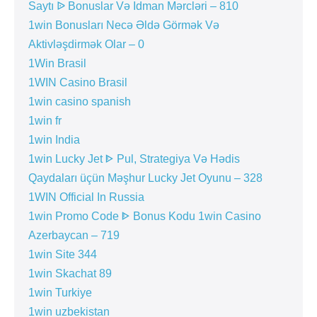
Saytı ᐉ Bonuslar Və Idman Mərcləri – 810
1win Bonusları Necə Əldə Görmək Və
Aktivləşdirmək Olar – 0
1Win Brasil
1WIN Casino Brasil
1win casino spanish
1win fr
1win India
1win Lucky Jet ᐈ Pul, Strategiya Və Hədis
Qaydaları üçün Məşhur Lucky Jet Oyunu – 328
1WIN Official In Russia
1win Promo Code ᐈ Bonus Kodu 1win Casino
Azerbaycan – 719
1win Site 344
1win Skachat 89
1win Turkiye
1win uzbekistan