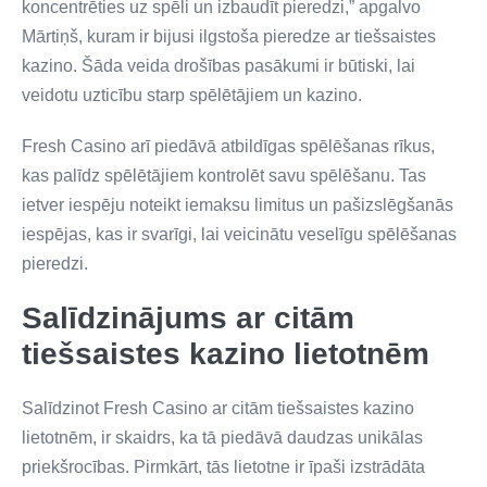
koncentrēties uz spēli un izbaudīt pieredzi,” apgalvo
Mārtiņš, kuram ir bijusi ilgstoša pieredze ar tiešsaistes
kazino. Šāda veida drošības pasākumi ir būtiski, lai
veidotu uzticību starp spēlētājiem un kazino.
Fresh Casino arī piedāvā atbildīgas spēlēšanas rīkus,
kas palīdz spēlētājiem kontrolēt savu spēlēšanu. Tas
ietver iespēju noteikt iemaksu limitus un pašizslēgšanās
iespējas, kas ir svarīgi, lai veicinātu veselīgu spēlēšanas
pieredzi.
Salīdzinājums ar citām
tiešsaistes kazino lietotnēm
Salīdzinot Fresh Casino ar citām tiešsaistes kazino
lietotnēm, ir skaidrs, ka tā piedāvā daudzas unikālas
priekšrocības. Pirmkārt, tās lietotne ir īpaši izstrādāta