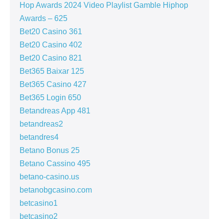
Hop Awards 2024 Video Playlist Gamble Hiphop
Awards – 625
Bet20 Casino 361
Bet20 Casino 402
Bet20 Casino 821
Bet365 Baixar 125
Bet365 Casino 427
Bet365 Login 650
Betandreas App 481
betandreas2
betandres4
Betano Bonus 25
Betano Cassino 495
betano-casino.us
betanobgcasino.com
betcasino1
betcasino2