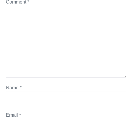
Comment
*
Name
*
Email
*