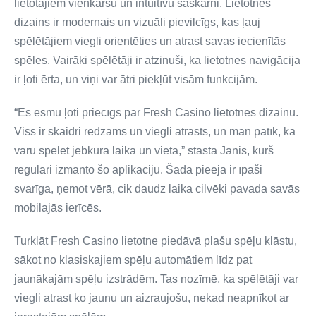
lietotājiem vienkāršu un intuitīvu saskarni. Lietotnes
dizains ir modernais un vizuāli pievilcīgs, kas ļauj
spēlētājiem viegli orientēties un atrast savas iecienītās
spēles. Vairāki spēlētāji ir atzinuši, ka lietotnes navigācija
ir ļoti ērta, un viņi var ātri piekļūt visām funkcijām.
“Es esmu ļoti priecīgs par Fresh Casino lietotnes dizainu.
Viss ir skaidri redzams un viegli atrasts, un man patīk, ka
varu spēlēt jebkurā laikā un vietā,” stāsta Jānis, kurš
regulāri izmanto šo aplikāciju. Šāda pieeja ir īpaši
svarīga, ņemot vērā, cik daudz laika cilvēki pavada savās
mobilajās ierīcēs.
Turklāt Fresh Casino lietotne piedāvā plašu spēļu klāstu,
sākot no klasiskajiem spēļu automātiem līdz pat
jaunākajām spēļu izstrādēm. Tas nozīmē, ka spēlētāji var
viegli atrast ko jaunu un aizraujošu, nekad neapnīkot ar