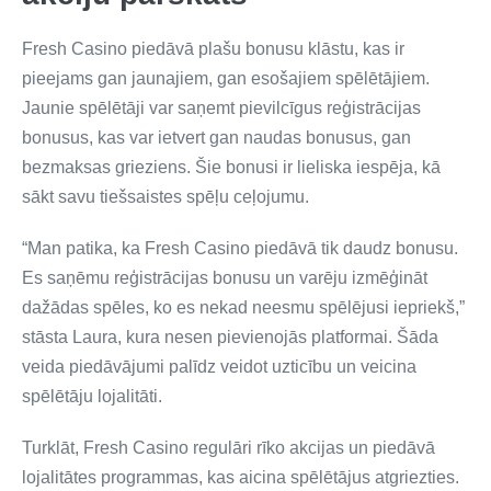
Fresh Casino piedāvā plašu bonusu klāstu, kas ir
pieejams gan jaunajiem, gan esošajiem spēlētājiem.
Jaunie spēlētāji var saņemt pievilcīgus reģistrācijas
bonusus, kas var ietvert gan naudas bonusus, gan
bezmaksas grieziens. Šie bonusi ir lieliska iespēja, kā
sākt savu tiešsaistes spēļu ceļojumu.
“Man patika, ka Fresh Casino piedāvā tik daudz bonusu.
Es saņēmu reģistrācijas bonusu un varēju izmēģināt
dažādas spēles, ko es nekad neesmu spēlējusi iepriekš,”
stāsta Laura, kura nesen pievienojās platformai. Šāda
veida piedāvājumi palīdz veidot uzticību un veicina
spēlētāju lojalitāti.
Turklāt, Fresh Casino regulāri rīko akcijas un piedāvā
lojalitātes programmas, kas aicina spēlētājus atgriezties.