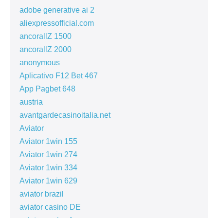
adobe generative ai 2
aliexpressofficial.com
ancorallZ 1500
ancorallZ 2000
anonymous
Aplicativo F12 Bet 467
App Pagbet 648
austria
avantgardecasinoitalia.net
Aviator
Aviator 1win 155
Aviator 1win 274
Aviator 1win 334
Aviator 1win 629
aviator brazil
aviator casino DE