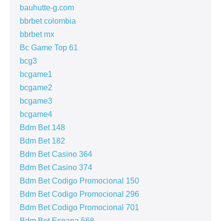
bauhutte-g.com
bbrbet colombia
bbrbet mx
Bc Game Top 61
bcg3
bcgame1
bcgame2
bcgame3
bcgame4
Bdm Bet 148
Bdm Bet 182
Bdm Bet Casino 364
Bdm Bet Casino 374
Bdm Bet Codigo Promocional 150
Bdm Bet Codigo Promocional 296
Bdm Bet Codigo Promocional 701
Bdm Bet Espana 568