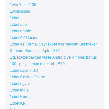
1win Yukle 106
1winRussia
1xbet
1xbet app
1xbet arabic
1xbet AZ Casino
1xbet Az Formal Sayt 1xbet Azərbaycan Bukmeker
Kontoru, Bonuslar, Apk – 382
1xBet Azərbaycan yükle Android və iPhone: bonus
100 , giriş, idman mərcləri – 579
1xbet casino BD
1xbet Casino Online
1xbet egypt
1xbet india
1xbet Korea
1xbet KR