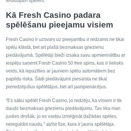
ierastajām spēlēm.
Kā Fresh Casino padara
spēlēšanu pieejamu visiem
Fresh Casino ir uzsvars uz pieejamību ir redzams ne tikai
spēļu klāstā, bet arī plašā bezmaksas griezienu
piedāvājumā. Spēlētāji bieži izsaka savu apmierinātību ar
iespēju saņemt Fresh Casino 50 free spins, kas ir lielisks
veids, kā iepazīties ar jauniem spēļu automātiem bez
papildu riska. Šādi piedāvājumi piesaista ne tikai
pieredzējušus spēlētājus, bet arī jaunpienācējus.
“Es sāku spēlēt Fresh Casino, jo redzēju, ka viņiem ir tik
daudz bezmaksas griezienu piedāvājumu. Tas lika man
justies drošāk, jo es varēju izmēģināt dažādas spēles,
neieguldot naudu,” atzīst Ilze, kura ir jauna spēlētāja.