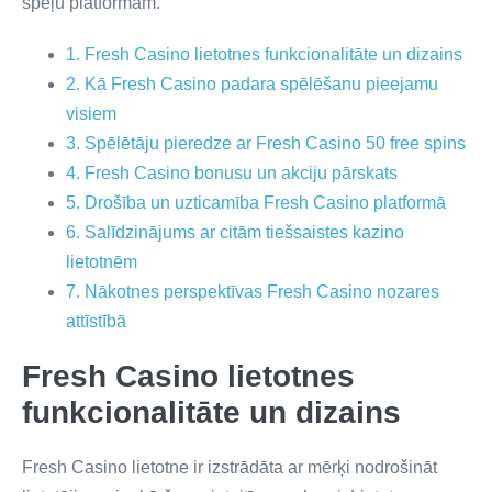
spēļu platformām.
1. Fresh Casino lietotnes funkcionalitāte un dizains
2. Kā Fresh Casino padara spēlēšanu pieejamu
visiem
3. Spēlētāju pieredze ar Fresh Casino 50 free spins
4. Fresh Casino bonusu un akciju pārskats
5. Drošība un uzticamība Fresh Casino platformā
6. Salīdzinājums ar citām tiešsaistes kazino
lietotnēm
7. Nākotnes perspektīvas Fresh Casino nozares
attīstībā
Fresh Casino lietotnes
funkcionalitāte un dizains
Fresh Casino lietotne ir izstrādāta ar mērķi nodrošināt