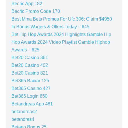
Becric App 182
Becric Promo Code 170
Best Mma Bets Promos For Ufc 306: Claim $4950
In Bonus Wagers & Offers Today – 645
Bet Hip Hop Awards 2024 Highlights Gamble Hip
Hop Awards 2024 Video Playlist Gamble Hiphop
Awards – 625
Bet20 Casino 361
Bet20 Casino 402
Bet20 Casino 821
Bet365 Baixar 125
Bet365 Casino 427
Bet365 Login 650
Betandreas App 481
betandreas2
betandres4
Betano Bonus 25