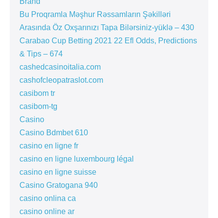
Brand
Bu Proqramla Məşhur Rəssamların Şəkilləri
Arasında Öz Oxşarınızı Tapa Bilərsiniz-yüklə – 430
Carabao Cup Betting 2021 22 Efl Odds, Predictions
& Tips – 674
cashedcasinoitalia.com
cashofcleopatraslot.com
casibom tr
casibom-tg
Casino
Casino Bdmbet 610
casino en ligne fr
casino en ligne luxembourg légal
casino en ligne suisse
Casino Gratogana 940
casino onlina ca
casino online ar