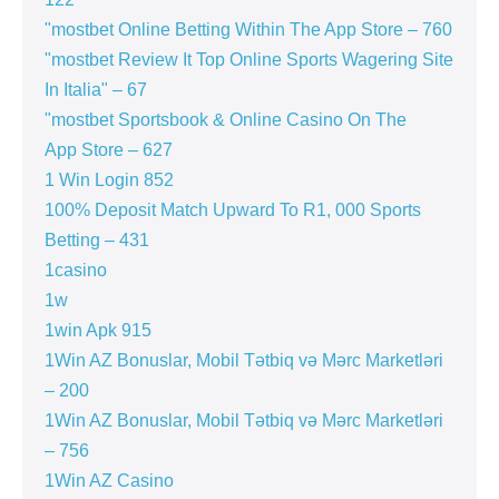
"‎mostbet Online Betting Within The App Store – 760
"mostbet Review It Top Online Sports Wagering Site
In Italia" – 67
"‎mostbet Sportsbook & Online Casino On The
App Store – 627
1 Win Login 852
100% Deposit Match Upward To R1, 000 Sports
Betting – 431
1casino
1w
1win Apk 915
1Win AZ Bonuslar, Mobil Tətbiq və Mərc Marketləri
– 200
1Win AZ Bonuslar, Mobil Tətbiq və Mərc Marketləri
– 756
1Win AZ Casino