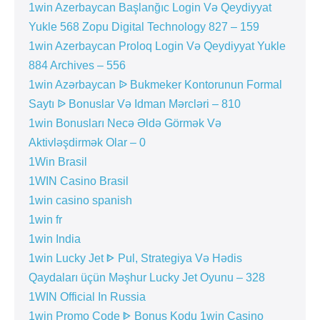
1win Azerbaycan Başlanğıc Login Və Qeydiyyat
Yukle 568 Zopu Digital Technology 827 – 159
1win Azerbaycan Proloq Login Və Qeydiyyat Yukle
884 Archives – 556
1win Azərbaycan ᐉ Bukmeker Kontorunun Formal
Saytı ᐉ Bonuslar Və Idman Mərcləri – 810
1win Bonusları Necə Əldə Görmək Və
Aktivləşdirmək Olar – 0
1Win Brasil
1WIN Casino Brasil
1win casino spanish
1win fr
1win India
1win Lucky Jet ᐈ Pul, Strategiya Və Hədis
Qaydaları üçün Məşhur Lucky Jet Oyunu – 328
1WIN Official In Russia
1win Promo Code ᐈ Bonus Kodu 1win Casino