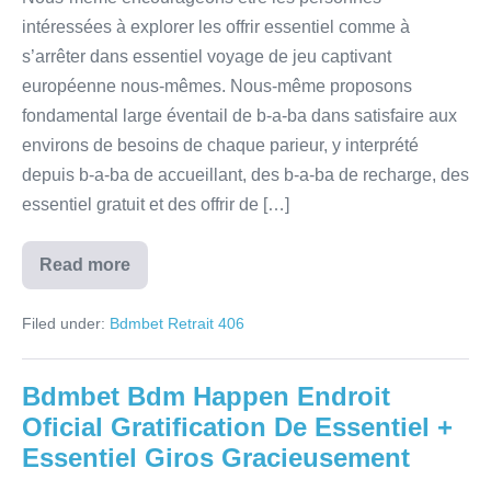
intéressées à explorer les offrir essentiel comme à
s’arrêter dans essentiel voyage de jeu captivant
européenne nous-mêmes. Nous-même proposons
fondamental large éventail de b-a-ba dans satisfaire aux
environs de besoins de chaque parieur, y interprété
depuis b-a-ba de accueillant, des b-a-ba de recharge, des
essentiel gratuit et des offrir de […]
Read more
Bdmbet
B-
a-
Filed under:
Bdmbet Retrait 406
ba
Novateur
Flambeur
100%
Bdmbet Bdm Happen Endroit
Jusqu’à
Fondamental
Oficial Gratification De Essentiel +
Essentiel Giros Gracieusement