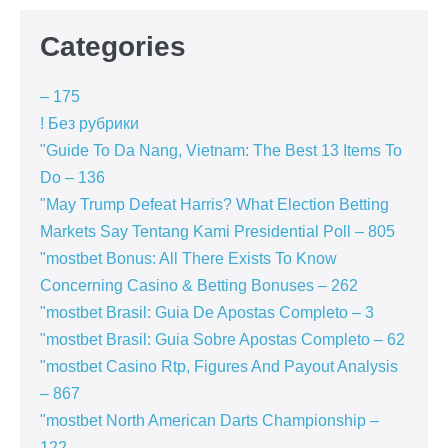
Categories
– 175
! Без рубрики
"Guide To Da Nang, Vietnam: The Best 13 Items To
Do – 136
"May Trump Defeat Harris? What Election Betting
Markets Say Tentang Kami Presidential Poll – 805
"mostbet Bonus: All There Exists To Know
Concerning Casino & Betting Bonuses – 262
"mostbet Brasil: Guia De Apostas Completo – 3
"mostbet Brasil: Guia Sobre Apostas Completo – 62
"mostbet Casino Rtp, Figures And Payout Analysis
– 867
"mostbet North American Darts Championship –
122