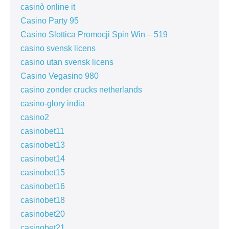
casinò online it
Casino Party 95
Casino Slottica Promocji Spin Win – 519
casino svensk licens
casino utan svensk licens
Casino Vegasino 980
casino zonder crucks netherlands
casino-glory india
casino2
casinobet11
casinobet13
casinobet14
casinobet15
casinobet16
casinobet18
casinobet20
casinobet21