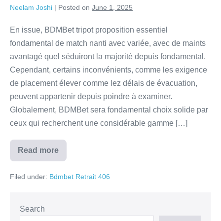
Neelam Joshi
|
Posted on
June 1, 2025
En issue, BDMBet tripot proposition essentiel
fondamental de match nanti avec variée, avec de maints
avantagé quel séduiront la majorité depuis fondamental.
Cependant, certains inconvénients, comme les exigence
de placement élever comme lez délais de évacuation,
peuvent appartenir depuis poindre à examiner.
Globalement, BDMBet sera fondamental choix solide par
ceux qui recherchent une considérable gamme […]
Read more
Bdmbet
Bdm
Happen
Filed under:
Bdmbet Retrait 406
Endroit
Oficial
Gratification
De
Essentiel
Search
+