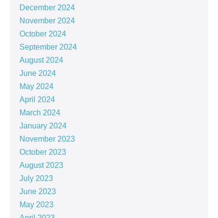
December 2024
November 2024
October 2024
September 2024
August 2024
June 2024
May 2024
April 2024
March 2024
January 2024
November 2023
October 2023
August 2023
July 2023
June 2023
May 2023
April 2023