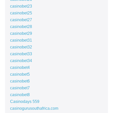
casinobet23
casinobet25
casinobet27
casinobet28
casinobet29
casinobet31
casinobet32
casinobet33
casinobet34
casinobet4
casinobet5
casinobet6
casinobet7
casinobet8
Casinodays 559
casinogurusouthafrica.com