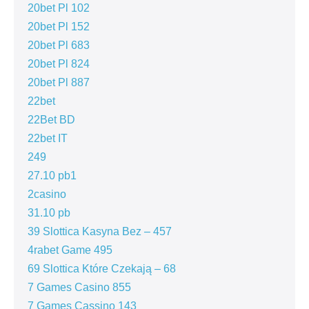
20bet Pl 102
20bet Pl 152
20bet Pl 683
20bet Pl 824
20bet Pl 887
22bet
22Bet BD
22bet IT
249
27.10 pb1
2casino
31.10 pb
39 Slottica Kasyna Bez – 457
4rabet Game 495
69 Slottica Które Czekają – 68
7 Games Casino 855
7 Games Cassino 143