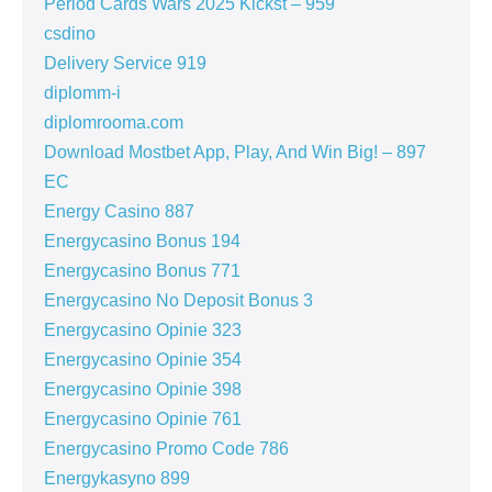
Period Cards Wars 2025 Kickst – 959
csdino
Delivery Service 919
diplomm-i
diplomrooma.com
Download Mostbet App, Play, And Win Big! – 897
EC
Energy Casino 887
Energycasino Bonus 194
Energycasino Bonus 771
Energycasino No Deposit Bonus 3
Energycasino Opinie 323
Energycasino Opinie 354
Energycasino Opinie 398
Energycasino Opinie 761
Energycasino Promo Code 786
Energykasyno 899