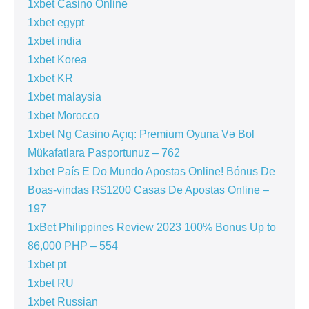
1xbet Casino Online
1xbet egypt
1xbet india
1xbet Korea
1xbet KR
1xbet malaysia
1xbet Morocco
1xbet Ng Casino Açıq: Premium Oyuna Və Bol
Mükafatlara Pasportunuz – 762
1xbet País E Do Mundo Apostas Online! Bónus De
Boas-vindas R$1200 Casas De Apostas Online –
197
1xBet Philippines Review 2023 100% Bonus Up to
86,000 PHP – 554
1xbet pt
1xbet RU
1xbet Russian