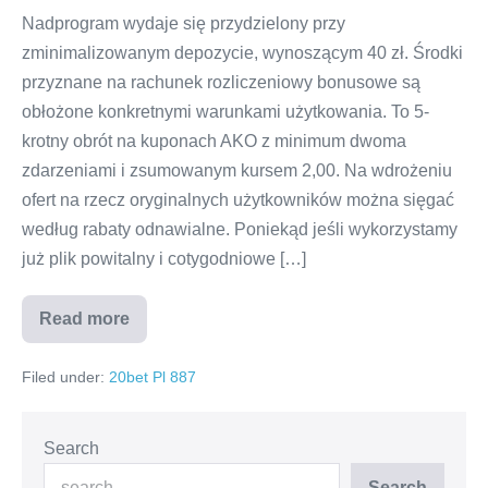
Nadprogram wydaje się przydzielony przy
zminimalizowanym depozycie, wynoszącym 40 zł. Środki
przyznane na rachunek rozliczeniowy bonusowe są
obłożone konkretnymi warunkami użytkowania. To 5-
krotny obrót na kuponach AKO z minimum dwoma
zdarzeniami i zsumowanym kursem 2,00. Na wdrożeniu
ofert na rzecz oryginalnych użytkowników można sięgać
według rabaty odnawialne. Poniekąd jeśli wykorzystamy
już plik powitalny i cotygodniowe […]
Read more
Kody
Bonusowe
I
Filed under:
20bet Pl 887
Cotygodniowe
Zniżki
Search
Search