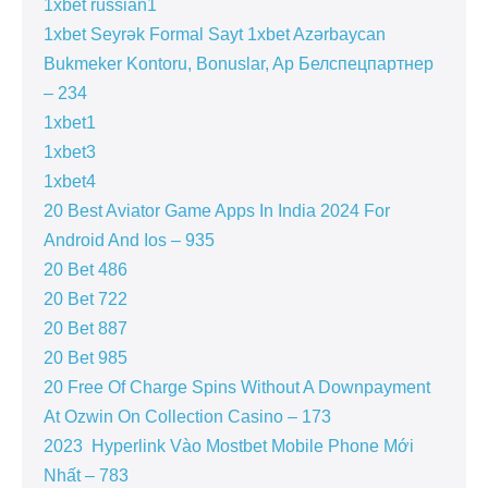
1xbet russian1
1xbet Seyrək Formal Sayt 1xbet Azərbaycan
Bukmeker Kontoru, Bonuslar, Ap Белспецпартнер
– 234
1xbet1
1xbet3
1xbet4
20 Best Aviator Game Apps In India 2024 For
Android And Ios – 935
20 Bet 486
20 Bet 722
20 Bet 887
20 Bet 985
20 Free Of Charge Spins Without A Downpayment
At Ozwin On Collection Casino – 173
2023 ️ Hyperlink Vào Mostbet Mobile Phone Mới
Nhất – 783