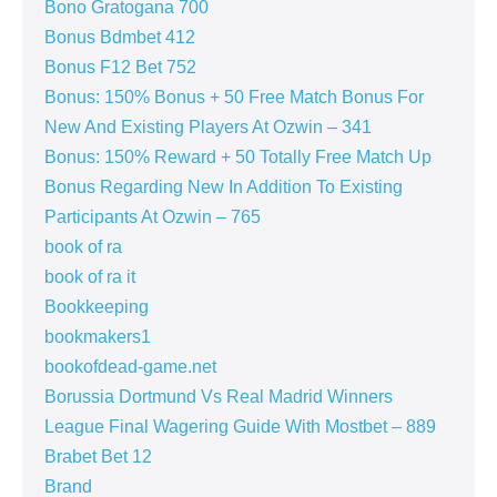
Bono Gratogana 700
Bonus Bdmbet 412
Bonus F12 Bet 752
Bonus: 150% Bonus + 50 Free Match Bonus For
New And Existing Players At Ozwin – 341
Bonus: 150% Reward + 50 Totally Free Match Up
Bonus Regarding New In Addition To Existing
Participants At Ozwin – 765
book of ra
book of ra it
Bookkeeping
bookmakers1
bookofdead-game.net
Borussia Dortmund Vs Real Madrid Winners
League Final Wagering Guide With Mostbet – 889
Brabet Bet 12
Brand