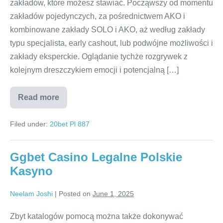
zakładów, które możesz stawiać. Począwszy od momentu
zakładów pojedynczych, za pośrednictwem AKO i
kombinowane zakłady SOLO i AKO, aż według zakłady
typu specjalista, early cashout, lub podwójne możliwości i
zakłady eksperckie. Oglądanie tychże rozgrywek z
kolejnym dreszczykiem emocji i potencjalną […]
Read more
20bet
Nasz
Kraj
Filed under:
20bet Pl 887
ᐉ
Kasyno
Internetowego
I
Ggbet Casino Legalne Polskie
Zakłady
Sportowe
Kasyno
2025
Neelam Joshi
|
Posted on
June 1, 2025
Zbyt katalogów pomocą można także dokonywać