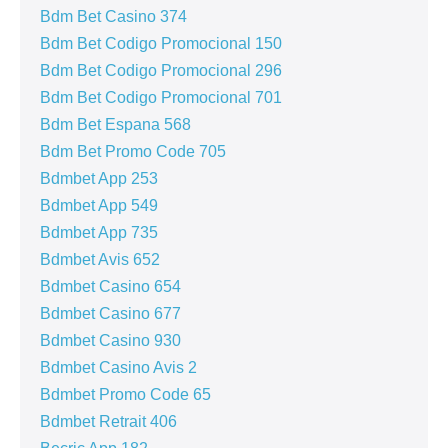
Bdm Bet Casino 374
Bdm Bet Codigo Promocional 150
Bdm Bet Codigo Promocional 296
Bdm Bet Codigo Promocional 701
Bdm Bet Espana 568
Bdm Bet Promo Code 705
Bdmbet App 253
Bdmbet App 549
Bdmbet App 735
Bdmbet Avis 652
Bdmbet Casino 654
Bdmbet Casino 677
Bdmbet Casino 930
Bdmbet Casino Avis 2
Bdmbet Promo Code 65
Bdmbet Retrait 406