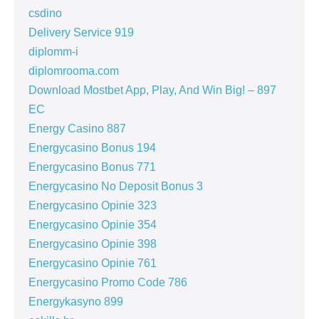
csdino
Delivery Service 919
diplomm-i
diplomrooma.com
Download Mostbet App, Play, And Win Big! – 897
EC
Energy Casino 887
Energycasino Bonus 194
Energycasino Bonus 771
Energycasino No Deposit Bonus 3
Energycasino Opinie 323
Energycasino Opinie 354
Energycasino Opinie 398
Energycasino Opinie 761
Energycasino Promo Code 786
Energykasyno 899