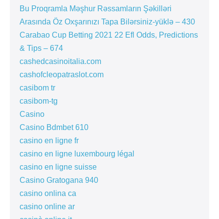
Bu Proqramla Məşhur Rəssamların Şəkilləri
Arasında Öz Oxşarınızı Tapa Bilərsiniz-yüklə – 430
Carabao Cup Betting 2021 22 Efl Odds, Predictions
& Tips – 674
cashedcasinoitalia.com
cashofcleopatraslot.com
casibom tr
casibom-tg
Casino
Casino Bdmbet 610
casino en ligne fr
casino en ligne luxembourg légal
casino en ligne suisse
Casino Gratogana 940
casino onlina ca
casino online ar