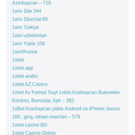
Azerbaycan – 719
1win Site 344
1win Skachat 89
1win Turkiye
1win uzbekistan
1win Yukle 106
1winRussia
1xbet
1xbet app
1xbet arabic
1xbet AZ Casino
1xbet Az Formal Sayt 1xbet Azərbaycan Bukmeker
Kontoru, Bonuslar, Apk – 382
1xBet Azərbaycan yükle Android və iPhone: bonus
100 , giriş, idman mərcləri – 579
1xbet casino BD
1xbet Casino Online