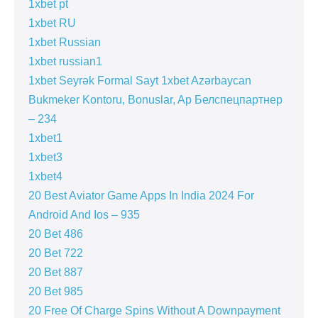
1xbet pt
1xbet RU
1xbet Russian
1xbet russian1
1xbet Seyrək Formal Sayt 1xbet Azərbaycan
Bukmeker Kontoru, Bonuslar, Ap Белспецпартнер
– 234
1xbet1
1xbet3
1xbet4
20 Best Aviator Game Apps In India 2024 For
Android And Ios – 935
20 Bet 486
20 Bet 722
20 Bet 887
20 Bet 985
20 Free Of Charge Spins Without A Downpayment