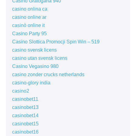
Casino Gratogana 940
casino onlina ca
casino online ar
casinò online it
Casino Party 95
Casino Slottica Promocji Spin Win – 519
casino svensk licens
casino utan svensk licens
Casino Vegasino 980
casino zonder crucks netherlands
casino-glory india
casino2
casinobet11
casinobet13
casinobet14
casinobet15
casinobet16