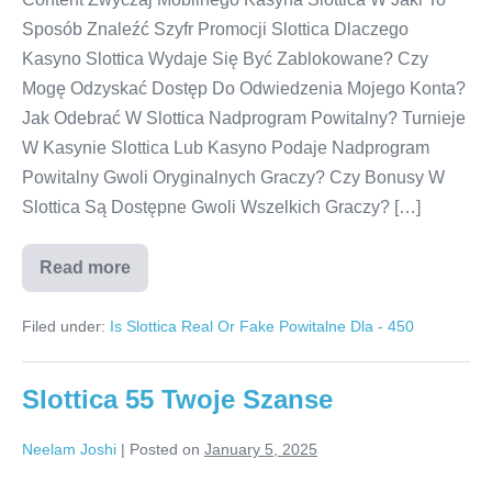
Sposób Znaleźć Szyfr Promocji Slottica Dlaczego
Kasyno Slottica Wydaje Się Być Zablokowane? Czy
Mogę Odzyskać Dostęp Do Odwiedzenia Mojego Konta?
Jak Odebrać W Slottica Nadprogram Powitalny? Turnieje
W Kasynie Slottica Lub Kasyno Podaje Nadprogram
Powitalny Gwoli Oryginalnych Graczy? Czy Bonusy W
Slottica Są Dostępne Gwoli Wszelkich Graczy? […]
Read more
Slottica
Kasyno
Logowanie
Filed under:
Is Slottica Real Or Fake Powitalne Dla - 450
Nie
Jest
Slottica 55 Twoje Szanse
Neelam Joshi
|
Posted on
January 5, 2025