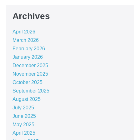
Archives
April 2026
March 2026
February 2026
January 2026
December 2025
November 2025
October 2025
September 2025
August 2025
July 2025
June 2025
May 2025
April 2025