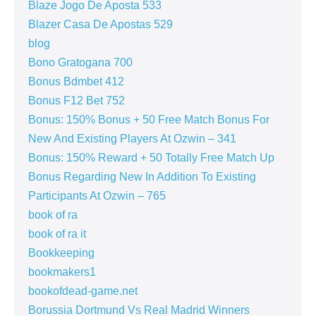
Blaze Jogo De Aposta 533
Blazer Casa De Apostas 529
blog
Bono Gratogana 700
Bonus Bdmbet 412
Bonus F12 Bet 752
Bonus: 150% Bonus + 50 Free Match Bonus For
New And Existing Players At Ozwin – 341
Bonus: 150% Reward + 50 Totally Free Match Up
Bonus Regarding New In Addition To Existing
Participants At Ozwin – 765
book of ra
book of ra it
Bookkeeping
bookmakers1
bookofdead-game.net
Borussia Dortmund Vs Real Madrid Winners