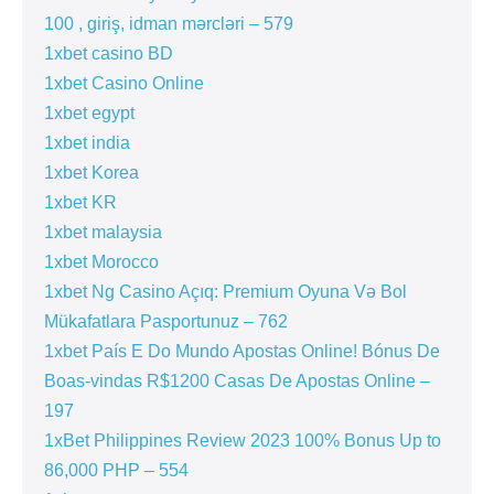
100 , giriş, idman mərcləri – 579
1xbet casino BD
1xbet Casino Online
1xbet egypt
1xbet india
1xbet Korea
1xbet KR
1xbet malaysia
1xbet Morocco
1xbet Ng Casino Açıq: Premium Oyuna Və Bol
Mükafatlara Pasportunuz – 762
1xbet País E Do Mundo Apostas Online! Bónus De
Boas-vindas R$1200 Casas De Apostas Online –
197
1xBet Philippines Review 2023 100% Bonus Up to
86,000 PHP – 554