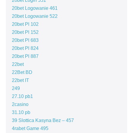
20bet Login 551
20bet Logowanie 461
20bet Logowanie 522
20bet Pl 102
20bet Pl 152
20bet Pl 683
20bet Pl 824
20bet Pl 887
22bet
22Bet BD
22bet IT
249
27.10 pb1
2casino
31.10 pb
39 Slottica Kasyna Bez – 457
4rabet Game 495