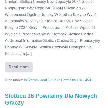
Content Slottica Bonusy Bez Depozytu 2024 Slottica
Nadprogram Bez Depozytu 2024 I Różne Zniżki
Wiadomości Ogólne Bonusy W Slottica Kasyno Wybór
Automatów W Kasynie Slottica Rozrywki W Slottica
Kasyno 2024 Którymi Procedurami Możesz Wpłacić I
Wypłacić Przechowanie W Slottica? Slottica Casino
Additional Information Slottica Casino Szyfr Promocyjny
Bonusy W Kasynie Slottica Rozrywki Dostępne Na
Slotticacom […]
Read more
Slottica
55
Twoje
Filed under:
Is Slottica Real Or Fake Powitalne Dla - 450
Szanse
Slottica 16 Powitalny Dla Nowych
Graczy