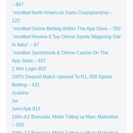
– 867
"mostbet North American Darts Championship –
122
"‎mostbet Online Betting Within The App Store – 760
"mostbet Review It Top Online Sports Wagering Site
In Italia" – 67
"‎mostbet Sportsbook & Online Casino On The
App Store – 627
1 Win Login 852
100% Deposit Match Upward To R1, 000 Sports
Betting – 431
1casino
1w
1win Apk 915
1Win AZ Bonuslar, Mobil Tətbiq və Mərc Marketləri
– 200
1Win AZ Bonuslar, Mobil Tətbiq və Mərc Marketləri