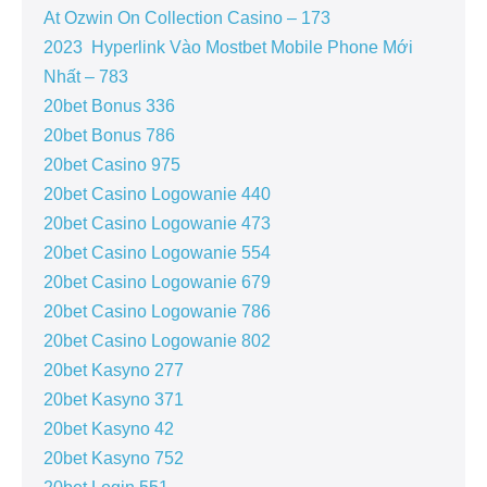
At Ozwin On Collection Casino – 173
2023 ️ Hyperlink Vào Mostbet Mobile Phone Mới
Nhất – 783
20bet Bonus 336
20bet Bonus 786
20bet Casino 975
20bet Casino Logowanie 440
20bet Casino Logowanie 473
20bet Casino Logowanie 554
20bet Casino Logowanie 679
20bet Casino Logowanie 786
20bet Casino Logowanie 802
20bet Kasyno 277
20bet Kasyno 371
20bet Kasyno 42
20bet Kasyno 752