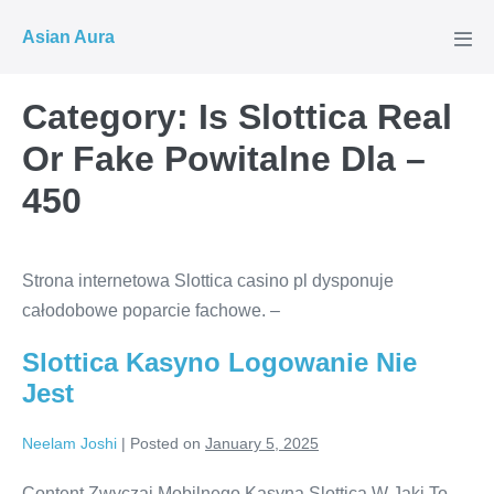
Skip
Asian Aura
to
Men
Tog
content
Category:
Is Slottica Real
Or Fake Powitalne Dla –
450
Strona internetowa Slottica casino pl dysponuje
całodobowe poparcie fachowe. –
Slottica Kasyno Logowanie Nie
Jest
Neelam Joshi
|
Posted on
January 5, 2025
Content Zwyczaj Mobilnego Kasyna Slottica W Jaki To