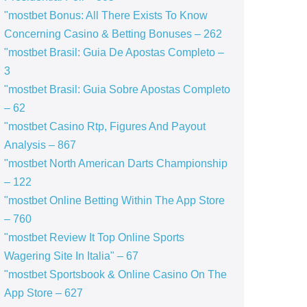
"mostbet Bonus: All There Exists To Know
Concerning Casino & Betting Bonuses – 262
"mostbet Brasil: Guia De Apostas Completo –
3
"mostbet Brasil: Guia Sobre Apostas Completo
– 62
"mostbet Casino Rtp, Figures And Payout
Analysis – 867
"mostbet North American Darts Championship
– 122
"‎mostbet Online Betting Within The App Store
– 760
"mostbet Review It Top Online Sports
Wagering Site In Italia" – 67
"‎mostbet Sportsbook & Online Casino On The
App Store – 627