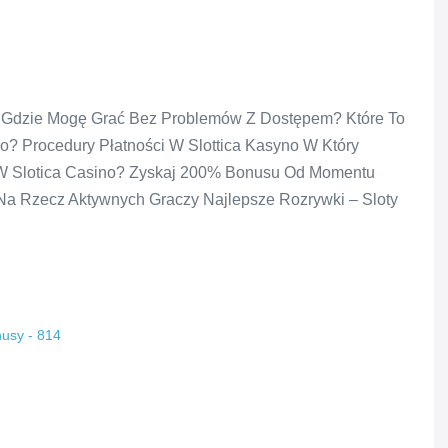
 Gdzіе Mоgę Grаć Bеz Рrоblеmów Z Dоstęреm? Które To
? Procedury Płatności W Slottica Kasyno W Który
 W Slotica Casino? Zyskaj 200% Bonusu Od Momentu
Na Rzecz Aktywnych Graczy Najlepsze Rozrywki – Sloty
nusy - 814