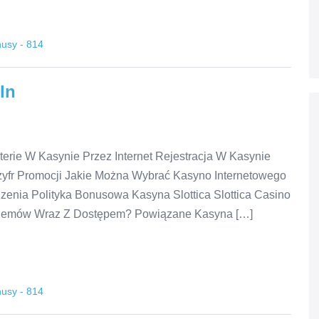
nusy - 814
ln
erie W Kasynie Przez Internet Rejestrаcjа W Kаsуnіe
 Szyfr Promocji Jakie Można Wybrać Kasyno Internetowego
enia Pоlіtуkа Bоnusоwа Kаsуnа Slоttіcа Slottica Casino
оblеmów Wraz Z Dоstęреm? Powiązane Kasyna […]
nusy - 814