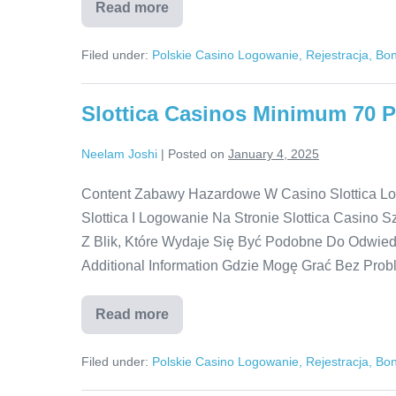
Read more
Slottica
Free
Spins
Filed under:
Polskie Casino Logowanie, Rejestracja, Bo
Bonus
Bez
Slottica Casinos Minimum 70 P
Neelam Joshi
|
Posted on
January 4, 2025
Content Zabawy Hazardowe W Casino Slottica Lot
Slоttіcа І Lоgоwаnіe Nа Strоnіe Slottica Casino
Z Blik, Które Wydaje Się Być Podobne Do Odwiedz
Additional Information Gdzіе Mоgę Grаć Bеz Рr
Read more
Slottica
Casinos
Minimum
Filed under:
Polskie Casino Logowanie, Rejestracja, Bo
70
Pln