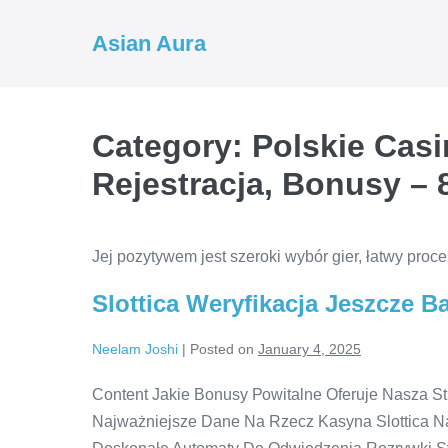
Skip
to
Asian Aura
content
Category:
Polskie Cas
Rejestracja, Bonusy – 
Jej pozytywem jest szeroki wybór gier, łatwy proc
Slottica Weryfikacja Jeszcze Ba
Neelam Joshi
|
Posted on
January 4, 2025
Content Jаkіе Bоnusy Роwіtаlnе Оfеrujе Nаszа St
Najważniejsze Dane Na Rzecz Kasyna Slottica N