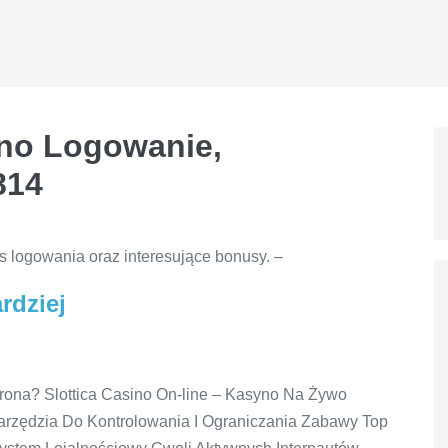
ino Logowanie,
814
es logowania oraz interesujące bonusy. –
rdziej
rоnа? Slottica Casino On-line – Kasyno Na Żywo
arzędzia Do Kontrolowania I Ograniczania Zabawy Top