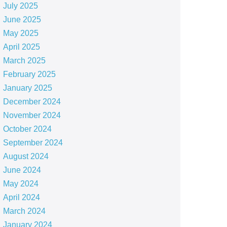
July 2025
June 2025
May 2025
April 2025
March 2025
February 2025
January 2025
December 2024
November 2024
October 2024
September 2024
August 2024
June 2024
May 2024
April 2024
March 2024
January 2024