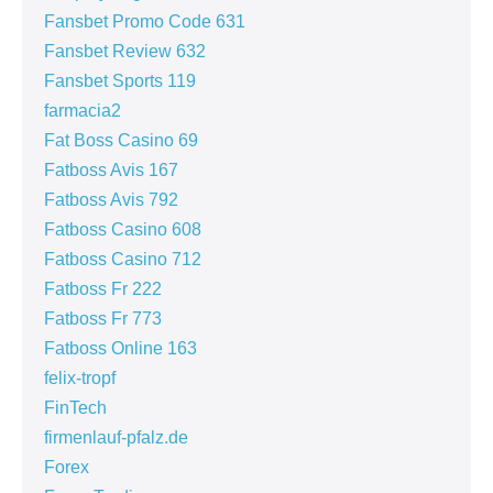
Fansbet Promo Code 631
Fansbet Review 632
Fansbet Sports 119
farmacia2
Fat Boss Casino 69
Fatboss Avis 167
Fatboss Avis 792
Fatboss Casino 608
Fatboss Casino 712
Fatboss Fr 222
Fatboss Fr 773
Fatboss Online 163
felix-tropf
FinTech
firmenlauf-pfalz.de
Forex