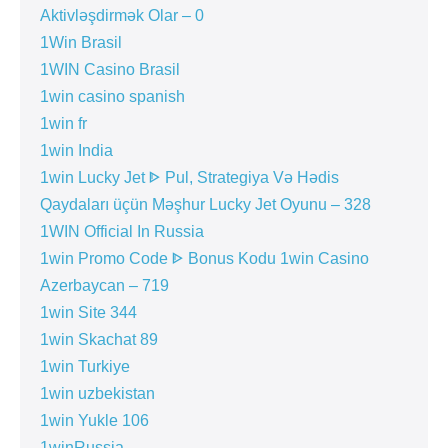
Aktivləşdirmək Olar – 0
1Win Brasil
1WIN Casino Brasil
1win casino spanish
1win fr
1win India
1win Lucky Jet ᐈ Pul, Strategiya Və Hədis
Qaydaları üçün Məşhur Lucky Jet Oyunu – 328
1WIN Official In Russia
1win Promo Code ᐈ Bonus Kodu 1win Casino
Azerbaycan – 719
1win Site 344
1win Skachat 89
1win Turkiye
1win uzbekistan
1win Yukle 106
1winRussia