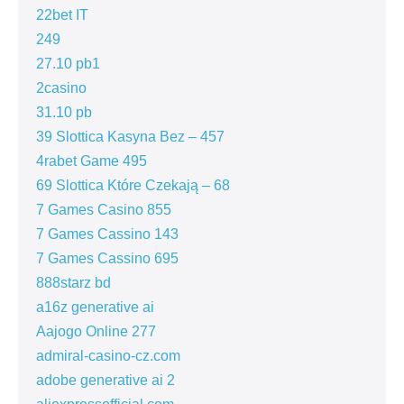
22bet IT
249
27.10 pb1
2casino
31.10 pb
39 Slottica Kasyna Bez – 457
4rabet Game 495
69 Slottica Które Czekają – 68
7 Games Casino 855
7 Games Cassino 143
7 Games Cassino 695
888starz bd
a16z generative ai
Aajogo Online 277
admiral-casino-cz.com
adobe generative ai 2