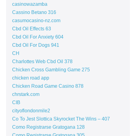
casinowazamba
Cassino Betano 316
casumocasino-nz.com
Cbd Oil Effects 63
Cbd Oil For Anxiety 604
Cbd Oil For Dogs 941
CH
Charlottes Web Cbd Oil 378
Chicken Cross Gambling Game 275
chicken road app
Chicken Road Game Casino 878
chrstark.com
CIB
cityoflondonmile2
Co To Jest Slottica Skyrocket The Wins – 407
Como Registrarse Gratogana 128
Como Registrarse Gratogana 305