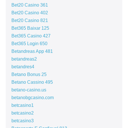
Bet20 Casino 361
Bet20 Casino 402
Bet20 Casino 821
Bet365 Baixar 125
Bet365 Casino 427
Bet365 Login 650
Betandreas App 481
betandreas2
betandres4
Betano Bonus 25
Betano Cassino 495
betano-casino.us
betanobgcasino.com
betcasino1
betcasino2
betcasino3