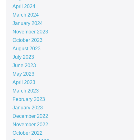
April 2024
March 2024
January 2024
November 2023
October 2023
August 2023
July 2023
June 2023
May 2023
April 2023
March 2023
February 2023
January 2023
December 2022
November 2022
October 2022