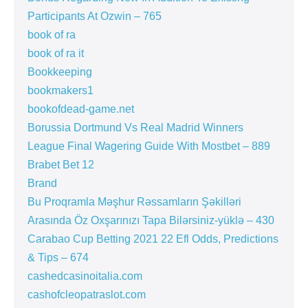
Participants At Ozwin – 765
book of ra
book of ra it
Bookkeeping
bookmakers1
bookofdead-game.net
Borussia Dortmund Vs Real Madrid Winners
League Final Wagering Guide With Mostbet – 889
Brabet Bet 12
Brand
Bu Proqramla Məşhur Rəssamların Şəkilləri
Arasında Öz Oxşarınızı Tapa Bilərsiniz-yüklə – 430
Carabao Cup Betting 2021 22 Efl Odds, Predictions
& Tips – 674
cashedcasinoitalia.com
cashofcleopatraslot.com