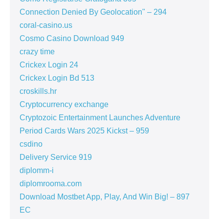
Connection Denied By Geolocation" – 294
coral-casino.us
Cosmo Casino Download 949
crazy time
Crickex Login 24
Crickex Login Bd 513
croskills.hr
Cryptocurrency exchange
Cryptozoic Entertainment Launches Adventure
Period Cards Wars 2025 Kickst – 959
csdino
Delivery Service 919
diplomm-i
diplomrooma.com
Download Mostbet App, Play, And Win Big! – 897
EC