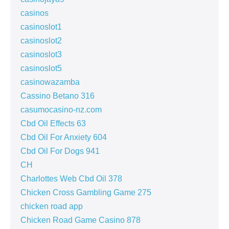
casinos
casinoslot1
casinoslot2
casinoslot3
casinoslot5
casinowazamba
Cassino Betano 316
casumocasino-nz.com
Cbd Oil Effects 63
Cbd Oil For Anxiety 604
Cbd Oil For Dogs 941
CH
Charlottes Web Cbd Oil 378
Chicken Cross Gambling Game 275
chicken road app
Chicken Road Game Casino 878