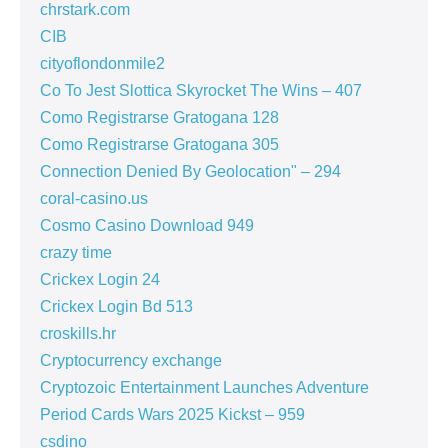
chrstark.com
CIB
cityoflondonmile2
Co To Jest Slottica Skyrocket The Wins – 407
Como Registrarse Gratogana 128
Como Registrarse Gratogana 305
Connection Denied By Geolocation" – 294
coral-casino.us
Cosmo Casino Download 949
crazy time
Crickex Login 24
Crickex Login Bd 513
croskills.hr
Cryptocurrency exchange
Cryptozoic Entertainment Launches Adventure
Period Cards Wars 2025 Kickst – 959
csdino