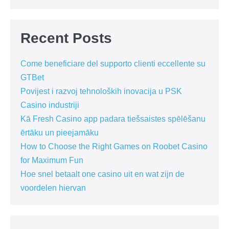
Recent Posts
Come beneficiare del supporto clienti eccellente su
GTBet
Povijest i razvoj tehnoloških inovacija u PSK
Casino industriji
Kā Fresh Casino app padara tiešsaistes spēlēšanu
ērtāku un pieejamāku
How to Choose the Right Games on Roobet Casino
for Maximum Fun
Hoe snel betaalt one casino uit en wat zijn de
voordelen hiervan