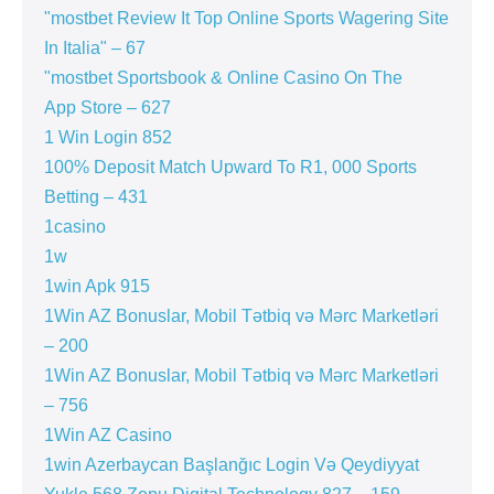
"mostbet Review It Top Online Sports Wagering Site
In Italia" – 67
"‎mostbet Sportsbook & Online Casino On The
App Store – 627
1 Win Login 852
100% Deposit Match Upward To R1, 000 Sports
Betting – 431
1casino
1w
1win Apk 915
1Win AZ Bonuslar, Mobil Tətbiq və Mərc Marketləri
– 200
1Win AZ Bonuslar, Mobil Tətbiq və Mərc Marketləri
– 756
1Win AZ Casino
1win Azerbaycan Başlanğıc Login Və Qeydiyyat