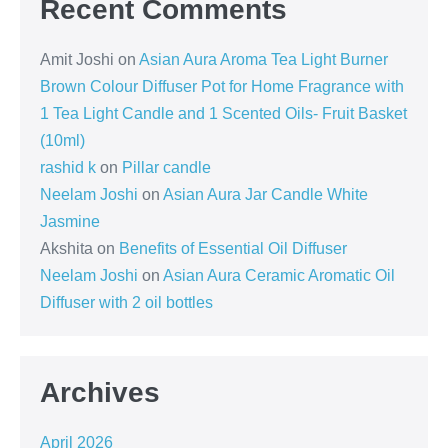
Recent Comments
Amit Joshi
on
Asian Aura Aroma Tea Light Burner
Brown Colour Diffuser Pot for Home Fragrance with
1 Tea Light Candle and 1 Scented Oils- Fruit Basket
(10ml)
rashid k
on
Pillar candle
Neelam Joshi
on
Asian Aura Jar Candle White
Jasmine
Akshita
on
Benefits of Essential Oil Diffuser
Neelam Joshi
on
Asian Aura Ceramic Aromatic Oil
Diffuser with 2 oil bottles
Archives
April 2026