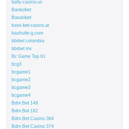
bally-casino.us
Bankobet
Basaribet
bass-bet-casino.at
bauhutte-g.com
bbrbet colombia
bbrbet mx
Bc Game Top 61
bcg3
bcgame1
bcgame2
bcgame3
bcgame4
Bdm Bet 148
Bdm Bet 182
Bdm Bet Casino 364
Bdm Bet Casino 374