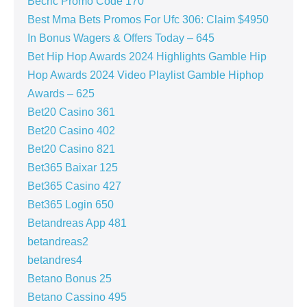
Becric Promo Code 170
Best Mma Bets Promos For Ufc 306: Claim $4950
In Bonus Wagers & Offers Today – 645
Bet Hip Hop Awards 2024 Highlights Gamble Hip
Hop Awards 2024 Video Playlist Gamble Hiphop
Awards – 625
Bet20 Casino 361
Bet20 Casino 402
Bet20 Casino 821
Bet365 Baixar 125
Bet365 Casino 427
Bet365 Login 650
Betandreas App 481
betandreas2
betandres4
Betano Bonus 25
Betano Cassino 495