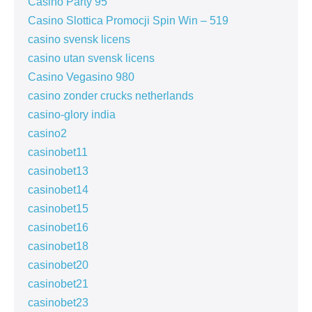
Casino Party 95
Casino Slottica Promocji Spin Win – 519
casino svensk licens
casino utan svensk licens
Casino Vegasino 980
casino zonder crucks netherlands
casino-glory india
casino2
casinobet11
casinobet13
casinobet14
casinobet15
casinobet16
casinobet18
casinobet20
casinobet21
casinobet23