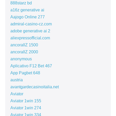
888starz bd
a16z generative ai
Aajogo Online 277
admiral-casino-cz.com
adobe generative ai 2
aliexpressofficial.com
ancorallZ 1500
ancorallZ 2000
anonymous
Aplicativo F12 Bet 467
App Pagbet 648
austria
avantgardecasinoitalia.net
Aviator
Aviator 1win 155
Aviator 1win 274
Aviator 1win 334