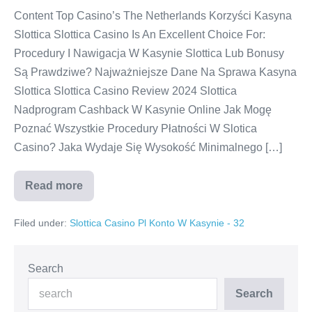
Content Top Casino’s The Netherlands Korzyści Kasyna
Slottica Slottica Casino Is An Excellent Choice For:
Procedury I Nawigacja W Kasynie Slottica Lub Bonusy
Są Prawdziwe? Najważniejsze Dane Na Sprawa Kasyna
Slottica Slottica Casino Review 2024 Slottica
Nadprogram Cashback W Kasynie Online Jak Mogę
Poznać Wszystkie Procedury Płatności W Slotica
Casino? Jaka Wydaje Się Wysokość Minimalnego […]
Read more
Slottica
Sports
Żywo
Filed under:
Slottica Casino Pl Konto W Kasynie - 32
Z
Prawdziwymi
Krupierami
Search
Search