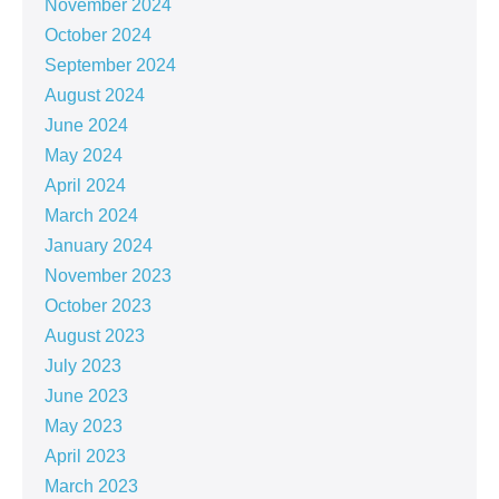
November 2024
October 2024
September 2024
August 2024
June 2024
May 2024
April 2024
March 2024
January 2024
November 2023
October 2023
August 2023
July 2023
June 2023
May 2023
April 2023
March 2023