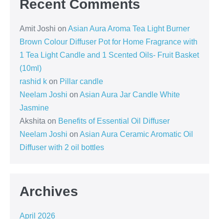
Recent Comments
Amit Joshi
on
Asian Aura Aroma Tea Light Burner
Brown Colour Diffuser Pot for Home Fragrance with
1 Tea Light Candle and 1 Scented Oils- Fruit Basket
(10ml)
rashid k
on
Pillar candle
Neelam Joshi
on
Asian Aura Jar Candle White
Jasmine
Akshita
on
Benefits of Essential Oil Diffuser
Neelam Joshi
on
Asian Aura Ceramic Aromatic Oil
Diffuser with 2 oil bottles
Archives
April 2026