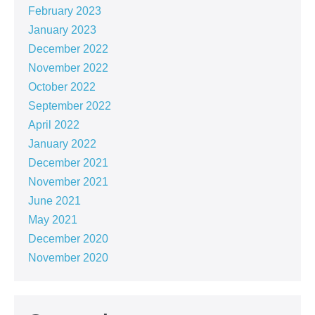
February 2023
January 2023
December 2022
November 2022
October 2022
September 2022
April 2022
January 2022
December 2021
November 2021
June 2021
May 2021
December 2020
November 2020