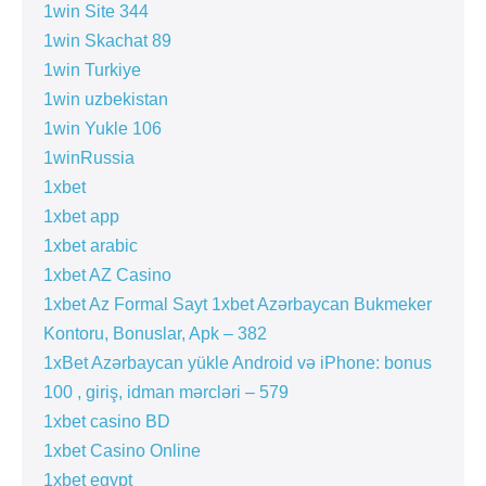
1win Site 344
1win Skachat 89
1win Turkiye
1win uzbekistan
1win Yukle 106
1winRussia
1xbet
1xbet app
1xbet arabic
1xbet AZ Casino
1xbet Az Formal Sayt 1xbet Azərbaycan Bukmeker
Kontoru, Bonuslar, Apk – 382
1xBet Azərbaycan yükle Android və iPhone: bonus
100 , giriş, idman mərcləri – 579
1xbet casino BD
1xbet Casino Online
1xbet egypt