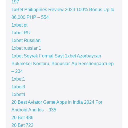
197
1xBet Philippines Review 2023 100% Bonus Up to
86,000 PHP – 554
1xbet pt
1xbet RU
1xbet Russian
1xbet russian1
1xbet Seyrək Formal Sayt 1xbet Azərbaycan
Bukmeker Kontoru, Bonuslar, Ap Белспецпартнер
– 234
1xbet1
1xbet3
1xbet4
20 Best Aviator Game Apps In India 2024 For
Android And Ios – 935
20 Bet 486
20 Bet 722