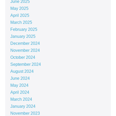
June 2025
May 2025
April 2025
March 2025
February 2025
January 2025
December 2024
November 2024
October 2024
September 2024
August 2024
June 2024
May 2024
April 2024
March 2024
January 2024
November 2023