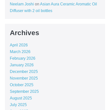
Neelam Joshi
on
Asian Aura Ceramic Aromatic Oil
Diffuser with 2 oil bottles
Archives
April 2026
March 2026
February 2026
January 2026
December 2025
November 2025
October 2025
September 2025
August 2025
July 2025