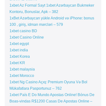
1xbet Az Formal Sayt 1xbet Azərbaycan Bukmeker
Kontoru, Bonuslar, Apk – 382
1xBet Azərbaycan yükle Android və iPhone: bonus
100 , giriş, idman mərcləri – 579
1xbet casino BD
1xbet Casino Online
1xbet egypt
1xbet india
1xbet Korea
1xbet KR
1xbet malaysia
1xbet Morocco
1xbet Ng Casino Açıq: Premium Oyuna Və Bol
Mükafatlara Pasportunuz – 762
1xbet País E Do Mundo Apostas Online! Bónus De
Boas-vindas R$1200 Casas De Apostas Online –