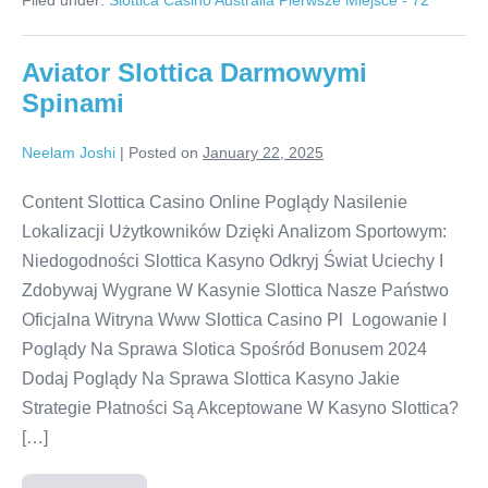
Filed under:
Slottica Casino Australia Pierwsze Miejsce - 72
Bez
Depozytu
Cash’N
Fruits
Aviator Slottica Darmowymi
243
Graj
Spinami
Neelam Joshi
|
Posted on
January 22, 2025
Content Slottica Casino Online Poglądy Nasilenie
Lokalizacji Użytkowników Dzięki Analizom Sportowym:
Niedogodności Slottica Kasyno Odkryj Świat Uciechy I
Zdobywaj Wygrane W Kasynie Slottica Nasze Państwo
Oficjalna Witryna Www Slottica Casino Pl ️ Logowanie I
Poglądy Na Sprawa Slotica Spośród Bonusem 2024
Dodaj Poglądy Na Sprawa Slottica Kasyno Jakie
Strategie Płatności Są Akceptowane W Kasyno Slottica?
[…]