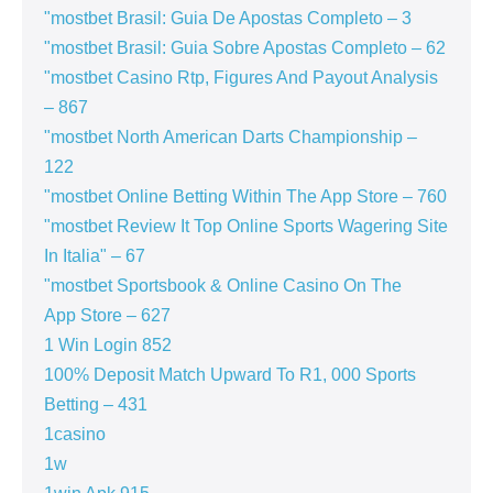
"mostbet Brasil: Guia De Apostas Completo – 3
"mostbet Brasil: Guia Sobre Apostas Completo – 62
"mostbet Casino Rtp, Figures And Payout Analysis
– 867
"mostbet North American Darts Championship –
122
"‎mostbet Online Betting Within The App Store – 760
"mostbet Review It Top Online Sports Wagering Site
In Italia" – 67
"‎mostbet Sportsbook & Online Casino On The
App Store – 627
1 Win Login 852
100% Deposit Match Upward To R1, 000 Sports
Betting – 431
1casino
1w