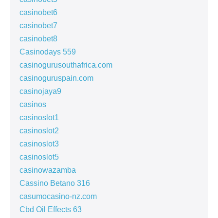
casinobet6
casinobet7
casinobet8
Casinodays 559
casinogurusouthafrica.com
casinoguruspain.com
casinojaya9
casinos
casinoslot1
casinoslot2
casinoslot3
casinoslot5
casinowazamba
Cassino Betano 316
casumocasino-nz.com
Cbd Oil Effects 63