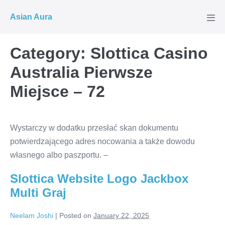
Skip
Asian Aura
to
Men
Tog
content
Category:
Slottica Casino
Australia Pierwsze
Miejsce – 72
Wystarczy w dodatku przesłać skan dokumentu
potwierdzającego adres nocowania a także dowodu
własnego albo paszportu. –
Slottica Website Logo Jackbox
Multi Graj
Neelam Joshi
|
Posted on
January 22, 2025