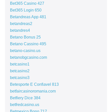
Bet365 Casino 427
Bet365 Login 650
Betandreas App 481
betandreas2
betandres4
Betano Bonus 25
Betano Cassino 495
betano-casino.us
betanobgcasino.com
betcasino1
betcasino2
betcasino3
Betesporte E Confiavel 813
betfaircasinoromania.com
Betfiery Dice 384
betfredcasino.us
Betmexico Bono 717