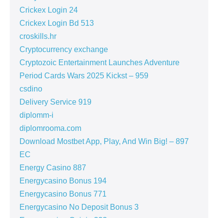
Crickex Login 24
Crickex Login Bd 513
croskills.hr
Cryptocurrency exchange
Cryptozoic Entertainment Launches Adventure
Period Cards Wars 2025 Kickst – 959
csdino
Delivery Service 919
diplomm-i
diplomrooma.com
Download Mostbet App, Play, And Win Big! – 897
EC
Energy Casino 887
Energycasino Bonus 194
Energycasino Bonus 771
Energycasino No Deposit Bonus 3