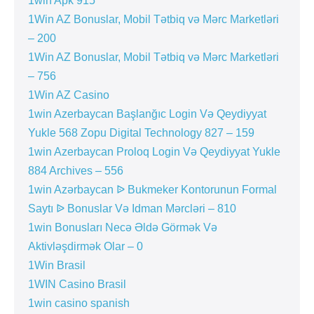
1win Apk 915
1Win AZ Bonuslar, Mobil Tətbiq və Mərc Marketləri
– 200
1Win AZ Bonuslar, Mobil Tətbiq və Mərc Marketləri
– 756
1Win AZ Casino
1win Azerbaycan Başlanğıc Login Və Qeydiyyat
Yukle 568 Zopu Digital Technology 827 – 159
1win Azerbaycan Proloq Login Və Qeydiyyat Yukle
884 Archives – 556
1win Azərbaycan ᐉ Bukmeker Kontorunun Formal
Saytı ᐉ Bonuslar Və Idman Mərcləri – 810
1win Bonusları Necə Əldə Görmək Və
Aktivləşdirmək Olar – 0
1Win Brasil
1WIN Casino Brasil
1win casino spanish