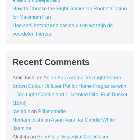
ērtāku un pieejamāku
How to Choose the Right Games on Roobet Casino
for Maximum Fun
Hoe snel betaalt one casino uit en wat zijn de
voordelen hiervan
Recent Comments
Amit Joshi
on
Asian Aura Aroma Tea Light Burner
Brown Colour Diffuser Pot for Home Fragrance with
1 Tea Light Candle and 1 Scented Oils- Fruit Basket
(10ml)
rashid k
on
Pillar candle
Neelam Joshi
on
Asian Aura Jar Candle White
Jasmine
Akshita
on
Benefits of Essential Oil Diffuser