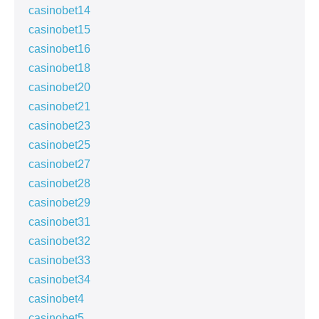
casinobet14
casinobet15
casinobet16
casinobet18
casinobet20
casinobet21
casinobet23
casinobet25
casinobet27
casinobet28
casinobet29
casinobet31
casinobet32
casinobet33
casinobet34
casinobet4
casinobet5