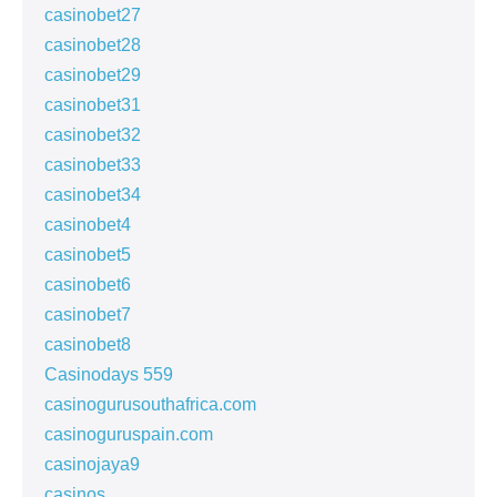
casinobet27
casinobet28
casinobet29
casinobet31
casinobet32
casinobet33
casinobet34
casinobet4
casinobet5
casinobet6
casinobet7
casinobet8
Casinodays 559
casinogurusouthafrica.com
casinoguruspain.com
casinojaya9
casinos