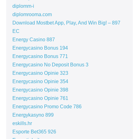
diplomm-i
diplomrooma.com
Download Mostbet App, Play, And Win Big! – 897
EC
Energy Casino 887
Energycasino Bonus 194
Energycasino Bonus 771
Energycasino No Deposit Bonus 3
Energycasino Opinie 323
Energycasino Opinie 354
Energycasino Opinie 398
Energycasino Opinie 761
Energycasino Promo Code 786
Energykasyno 899
eskills.hr
Esporte Bet365 926