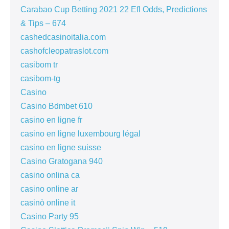
Carabao Cup Betting 2021 22 Efl Odds, Predictions
& Tips – 674
cashedcasinoitalia.com
cashofcleopatraslot.com
casibom tr
casibom-tg
Casino
Casino Bdmbet 610
casino en ligne fr
casino en ligne luxembourg légal
casino en ligne suisse
Casino Gratogana 940
casino onlina ca
casino online ar
casinò online it
Casino Party 95