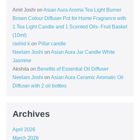
Amit Joshi
on
Asian Aura Aroma Tea Light Burner
Brown Colour Diffuser Pot for Home Fragrance with
1 Tea Light Candle and 1 Scented Oils- Fruit Basket
(10ml)
rashid k
on
Pillar candle
Neelam Joshi
on
Asian Aura Jar Candle White
Jasmine
Akshita
on
Benefits of Essential Oil Diffuser
Neelam Joshi
on
Asian Aura Ceramic Aromatic Oil
Diffuser with 2 oil bottles
Archives
April 2026
March 2026