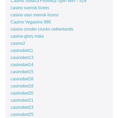
Casino Slottica Promocji Spin Win – 519
casino svensk licens
casino utan svensk licens
Casino Vegasino 980
casino zonder crucks netherlands
casino-glory india
casino2
casinobet11
casinobet13
casinobet14
casinobet15
casinobet16
casinobet18
casinobet20
casinobet21
casinobet23
casinobet25