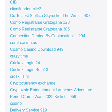
CIB
cityoflondonmile2
Co To Jest Slottica Skyrocket The Wins – 407
Como Registrarse Gratogana 128
Como Registrarse Gratogana 305
Connection Denied By Geolocation" – 294
coral-casino.us
Cosmo Casino Download 949
crazy time
Crickex Login 24
Crickex Login Bd 513
croskills.hr
Cryptocurrency exchange
Cryptozoic Entertainment Launches Adventure
Period Cards Wars 2025 Kickst – 959
csdino
Delivery Service 919