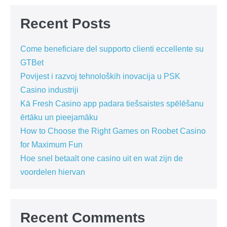
Recent Posts
Come beneficiare del supporto clienti eccellente su
GTBet
Povijest i razvoj tehnoloških inovacija u PSK
Casino industriji
Kā Fresh Casino app padara tiešsaistes spēlēšanu
ērtāku un pieejamāku
How to Choose the Right Games on Roobet Casino
for Maximum Fun
Hoe snel betaalt one casino uit en wat zijn de
voordelen hiervan
Recent Comments