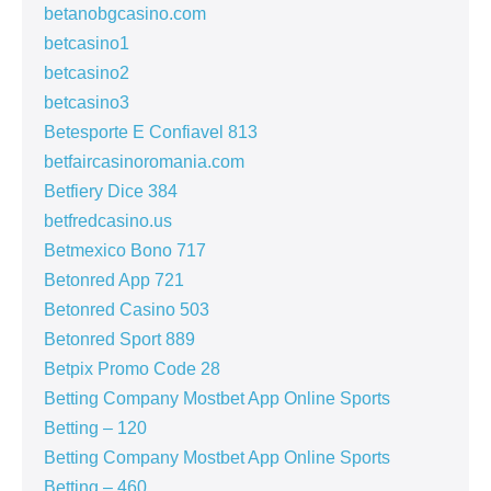
betanobgcasino.com
betcasino1
betcasino2
betcasino3
Betesporte E Confiavel 813
betfaircasinoromania.com
Betfiery Dice 384
betfredcasino.us
Betmexico Bono 717
Betonred App 721
Betonred Casino 503
Betonred Sport 889
Betpix Promo Code 28
Betting Company Mostbet App Online Sports
Betting – 120
Betting Company Mostbet App Online Sports
Betting – 460