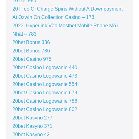
20 Bet 985
20 Free Of Charge Spins Without A Downpayment
At Ozwin On Collection Casino – 173
2023 ️ Hyperlink Vào Mostbet Mobile Phone Mới
Nhất – 783
20bet Bonus 336
20bet Bonus 786
20bet Casino 975
20bet Casino Logowanie 440
20bet Casino Logowanie 473
20bet Casino Logowanie 554
20bet Casino Logowanie 679
20bet Casino Logowanie 786
20bet Casino Logowanie 802
20bet Kasyno 277
20bet Kasyno 371
20bet Kasyno 42