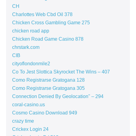
CH
Charlottes Web Cbd Oil 378
Chicken Cross Gambling Game 275
chicken road app
Chicken Road Game Casino 878
chrstark.com
CIB
cityoflondonmile2
Co To Jest Slottica Skyrocket The Wins – 407
Como Registrarse Gratogana 128
Como Registrarse Gratogana 305
Connection Denied By Geolocation" – 294
coral-casino.us
Cosmo Casino Download 949
crazy time
Crickex Login 24