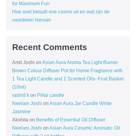
for Maximum Fun
Hoe snel betaalt one casino uit en wat zijn de
voordelen hiervan
Recent Comments
Amit Joshi
on
Asian Aura Aroma Tea Light Burner
Brown Colour Diffuser Pot for Home Fragrance with
1 Tea Light Candle and 1 Scented Oils- Fruit Basket
(10ml)
rashid k
on
Pillar candle
Neelam Joshi
on
Asian Aura Jar Candle White
Jasmine
Akshita
on
Benefits of Essential Oil Diffuser
Neelam Joshi
on
Asian Aura Ceramic Aromatic Oil