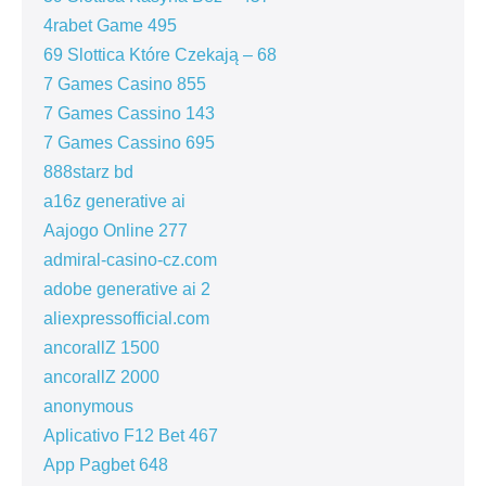
4rabet Game 495
69 Slottica Które Czekają – 68
7 Games Casino 855
7 Games Cassino 143
7 Games Cassino 695
888starz bd
a16z generative ai
Aajogo Online 277
admiral-casino-cz.com
adobe generative ai 2
aliexpressofficial.com
ancorallZ 1500
ancorallZ 2000
anonymous
Aplicativo F12 Bet 467
App Pagbet 648