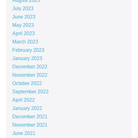
August 2023
July 2023
June 2023
May 2023
April 2023
March 2023
February 2023
January 2023
December 2022
November 2022
October 2022
September 2022
April 2022
January 2022
December 2021
November 2021
June 2021