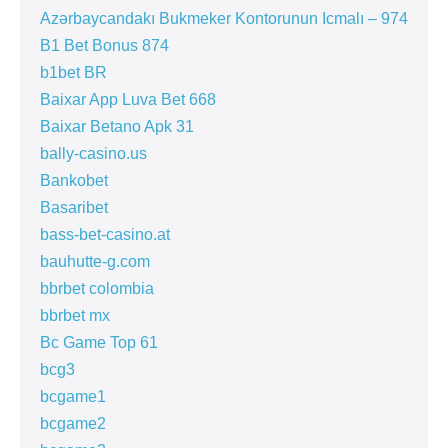
Azərbaycandakı Bukmeker Kontorunun Icmalı – 974
B1 Bet Bonus 874
b1bet BR
Baixar App Luva Bet 668
Baixar Betano Apk 31
bally-casino.us
Bankobet
Basaribet
bass-bet-casino.at
bauhutte-g.com
bbrbet colombia
bbrbet mx
Bc Game Top 61
bcg3
bcgame1
bcgame2