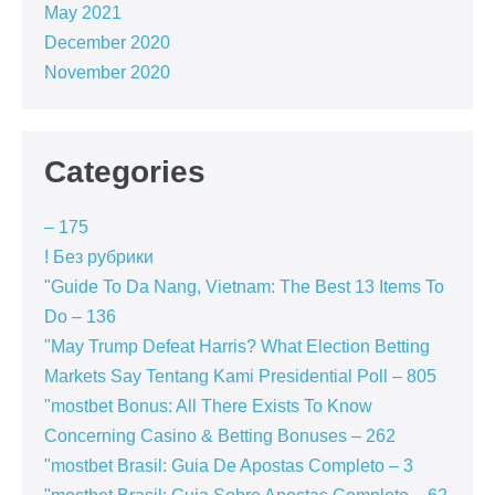
May 2021
December 2020
November 2020
Categories
– 175
! Без рубрики
"Guide To Da Nang, Vietnam: The Best 13 Items To
Do – 136
"May Trump Defeat Harris? What Election Betting
Markets Say Tentang Kami Presidential Poll – 805
"mostbet Bonus: All There Exists To Know
Concerning Casino & Betting Bonuses – 262
"mostbet Brasil: Guia De Apostas Completo – 3