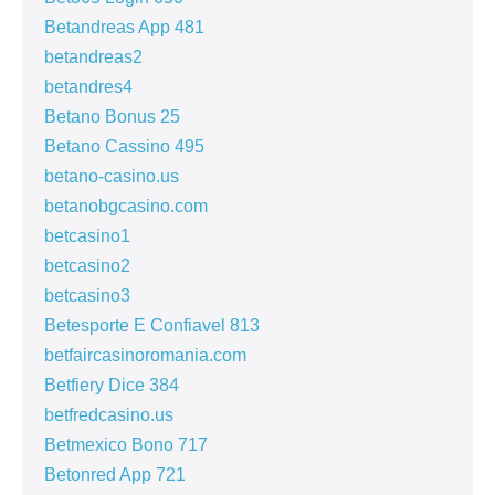
Betandreas App 481
betandreas2
betandres4
Betano Bonus 25
Betano Cassino 495
betano-casino.us
betanobgcasino.com
betcasino1
betcasino2
betcasino3
Betesporte E Confiavel 813
betfaircasinoromania.com
Betfiery Dice 384
betfredcasino.us
Betmexico Bono 717
Betonred App 721