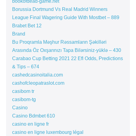
bookofdead-game.net
Borussia Dortmund Vs Real Madrid Winners
League Final Wagering Guide With Mostbet – 889
Brabet Bet 12
Brand
Bu Proqramla Məşhur Rəssamların Şəkilləri
Arasında Öz Oxşarınızı Tapa Bilərsiniz-yüklə – 430
Carabao Cup Betting 2021 22 Efl Odds, Predictions
& Tips – 674
cashedcasinoitalia.com
cashofcleopatraslot.com
casibom tr
casibom-tg
Casino
Casino Bdmbet 610
casino en ligne fr
casino en ligne luxembourg légal