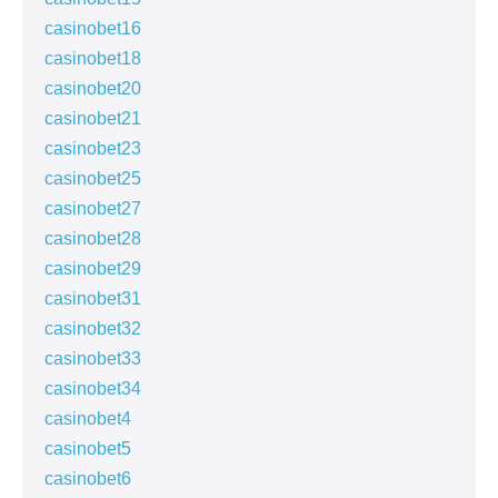
casinobet16
casinobet18
casinobet20
casinobet21
casinobet23
casinobet25
casinobet27
casinobet28
casinobet29
casinobet31
casinobet32
casinobet33
casinobet34
casinobet4
casinobet5
casinobet6