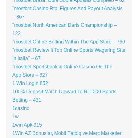
"mostbet Brasil: Guia Sobre Apostas Completo – 62
"mostbet Casino Rtp, Figures And Payout Analysis
– 867
"mostbet North American Darts Championship –
122
"‎mostbet Online Betting Within The App Store – 760
"mostbet Review It Top Online Sports Wagering Site
In Italia" – 67
"‎mostbet Sportsbook & Online Casino On The
App Store – 627
1 Win Login 852
100% Deposit Match Upward To R1, 000 Sports
Betting – 431
1casino
1w
1win Apk 915
1Win AZ Bonuslar, Mobil Tətbiq və Mərc Marketləri