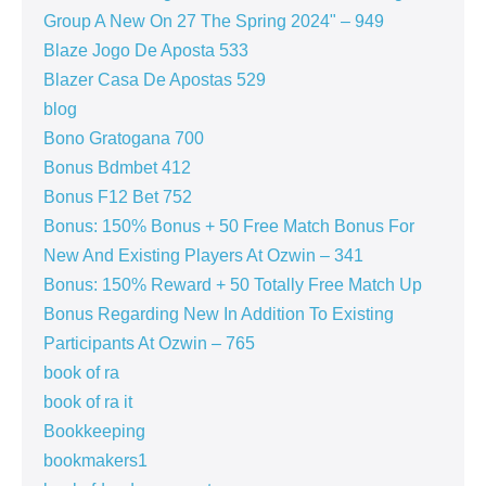
Group A New On 27 The Spring 2024" – 949
Blaze Jogo De Aposta 533
Blazer Casa De Apostas 529
blog
Bono Gratogana 700
Bonus Bdmbet 412
Bonus F12 Bet 752
Bonus: 150% Bonus + 50 Free Match Bonus For
New And Existing Players At Ozwin – 341
Bonus: 150% Reward + 50 Totally Free Match Up
Bonus Regarding New In Addition To Existing
Participants At Ozwin – 765
book of ra
book of ra it
Bookkeeping
bookmakers1