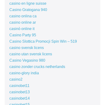
casino en ligne suisse
Casino Gratogana 940
casino onlina ca
casino online ar
casinò online it
Casino Party 95
Casino Slottica Promocji Spin Win – 519
casino svensk licens
casino utan svensk licens
Casino Vegasino 980
casino zonder crucks netherlands
casino-glory india
casino2
casinobet11
casinobet13
casinobet14
casinobet15