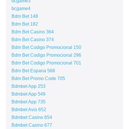
bcgame3
bcgame4
Bdm Bet 148
Bdm Bet 182
Bdm Bet Casino 364
Bdm Bet Casino 374
Bdm Bet Codigo Promocional 150
Bdm Bet Codigo Promocional 296
Bdm Bet Codigo Promocional 701
Bdm Bet Espana 568
Bdm Bet Promo Code 705
Bdmbet App 253
Bdmbet App 549
Bdmbet App 735
Bdmbet Avis 652
Bdmbet Casino 654
Bdmbet Casino 677