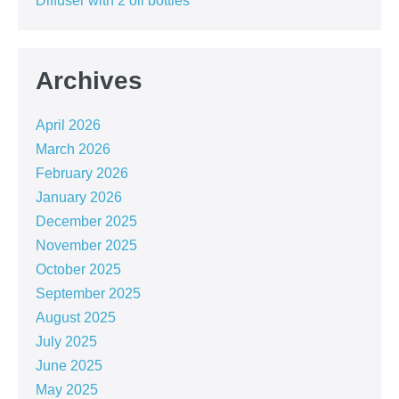
Diffuser with 2 oil bottles
Archives
April 2026
March 2026
February 2026
January 2026
December 2025
November 2025
October 2025
September 2025
August 2025
July 2025
June 2025
May 2025