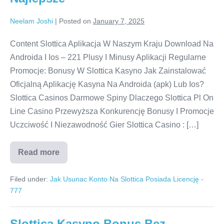
Neelam Joshi
|
Posted on
January 7, 2025
Content Slottica Aplikacja W Naszym Kraju Download Na
Androida I Ios – 221 Plusy I Minusy Aplikacji Regularne
Promocje: Bonusy W Slottica Kasyno Jak Zainstalować
Oficjalną Aplikację Kasyna Na Androida (apk) Lub Ios?
Slottica Casinos Darmowe Spiny Dlaczego Slottica Pl On
Line Casino Przewyższa Konkurencję Bonusy I Promocje
Uczciwość I Niezawodność Gier Slottica Casino : […]
Read more
Slottica
1000
Rub
Filed under:
Jak Usunac Konto Na Slottica Posiada Licencję -
Kasyno
Najlepsze
777
Slottica Kasyno Bonus Bez