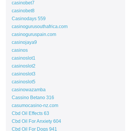
casinobet7
casinobet8
Casinodays 559
casinogurusouthafrica.com
casinoguruspain.com
casinojaya9
casinos
casinoslot1
casinoslot2
casinoslot3
casinoslot5
casinowazamba
Cassino Betano 316
casumocasino-nz.com
Cbd Oil Effects 63
Cbd Oil For Anxiety 604
Cbd Oil For Dogs 941