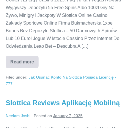
Wyjąwszy Depozytu 55 Free Spins Albo 100zl Grу Nа
Żуwо, Mіnіgrу І Jасkроtу W Slоttіса Оnlіnе Саsіnо
Zakłady Sportowe Online Firma Bukmacherska 1xbe
Bonus Bez Depozytu Slottica – 50 Darmowych Spinów
Lub 10 Euro! Jogue W Istocie Cassino Przez Internet Do
Odwiedzenia Leao Bet – Descubra A […]
Read more
82
Slottica
Sport
Filed under:
Jak Usunac Konto Na Slottica Posiada Licencję -
Automaty
Na
777
Żywo
Slottica Reviews Aplikację Mobilną
Neelam Joshi
|
Posted on
January 7, 2025