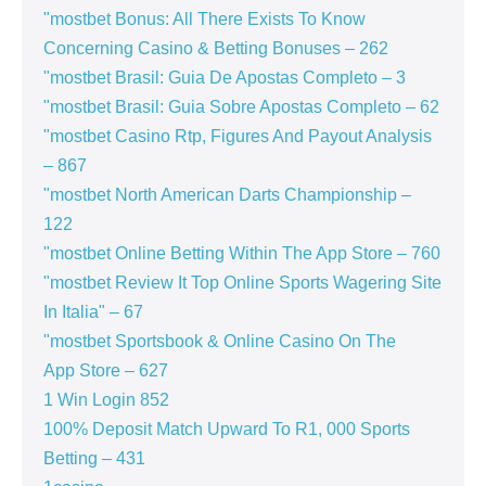
"mostbet Bonus: All There Exists To Know
Concerning Casino & Betting Bonuses – 262
"mostbet Brasil: Guia De Apostas Completo – 3
"mostbet Brasil: Guia Sobre Apostas Completo – 62
"mostbet Casino Rtp, Figures And Payout Analysis
– 867
"mostbet North American Darts Championship –
122
"‎mostbet Online Betting Within The App Store – 760
"mostbet Review It Top Online Sports Wagering Site
In Italia" – 67
"‎mostbet Sportsbook & Online Casino On The
App Store – 627
1 Win Login 852
100% Deposit Match Upward To R1, 000 Sports
Betting – 431