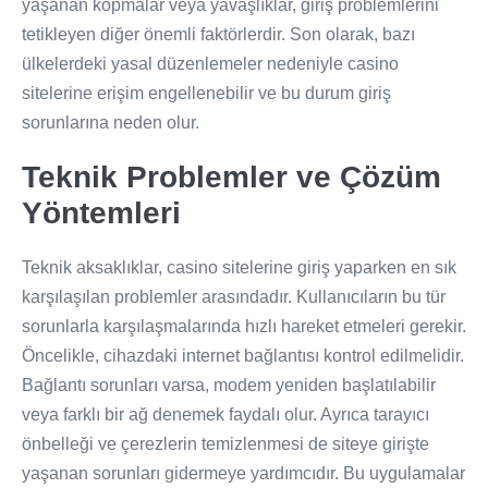
yaşanan kopmalar veya yavaşlıklar, giriş problemlerini
tetikleyen diğer önemli faktörlerdir. Son olarak, bazı
ülkelerdeki yasal düzenlemeler nedeniyle casino
sitelerine erişim engellenebilir ve bu durum giriş
sorunlarına neden olur.
Teknik Problemler ve Çözüm
Yöntemleri
Teknik aksaklıklar, casino sitelerine giriş yaparken en sık
karşılaşılan problemler arasındadır. Kullanıcıların bu tür
sorunlarla karşılaşmalarında hızlı hareket etmeleri gerekir.
Öncelikle, cihazdaki internet bağlantısı kontrol edilmelidir.
Bağlantı sorunları varsa, modem yeniden başlatılabilir
veya farklı bir ağ denemek faydalı olur. Ayrıca tarayıcı
önbelleği ve çerezlerin temizlenmesi de siteye girişte
yaşanan sorunları gidermeye yardımcıdır. Bu uygulamalar