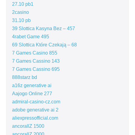
27.10 pb1
2casino
31.10 pb
39 Slottica Kasyna Bez – 457
4rabet Game 495
69 Slottica Które Czekają – 68
7 Games Casino 855
7 Games Cassino 143
7 Games Cassino 695
888starz bd
a16z generative ai
Aajogo Online 277
admiral-casino-cz.com
adobe generative ai 2
aliexpressofficial.com
ancorallZ 1500
ancorallZ 2000