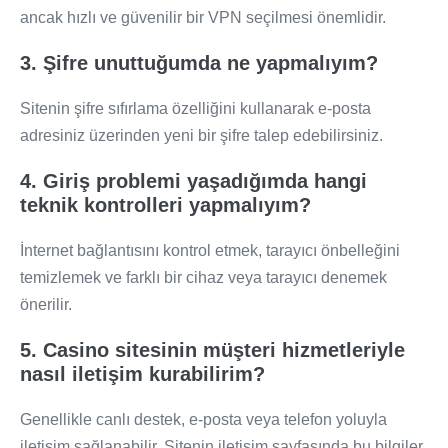
ancak hızlı ve güvenilir bir VPN seçilmesi önemlidir.
3. Şifre unuttuğumda ne yapmalıyım?
Sitenin şifre sıfırlama özelliğini kullanarak e-posta
adresiniz üzerinden yeni bir şifre talep edebilirsiniz.
4. Giriş problemi yaşadığımda hangi
teknik kontrolleri yapmalıyım?
İnternet bağlantısını kontrol etmek, tarayıcı önbelleğini
temizlemek ve farklı bir cihaz veya tarayıcı denemek
önerilir.
5. Casino sitesinin müşteri hizmetleriyle
nasıl iletişim kurabilirim?
Genellikle canlı destek, e-posta veya telefon yoluyla
iletişim sağlanabilir. Sitenin iletişim sayfasında bu bilgiler