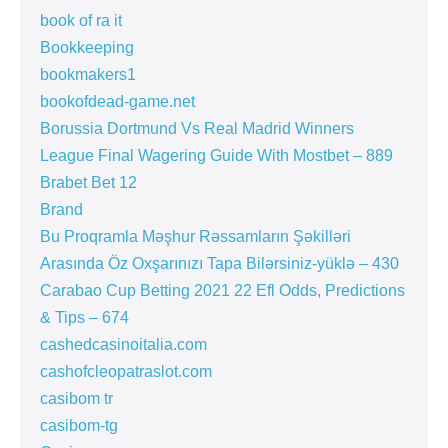
book of ra it
Bookkeeping
bookmakers1
bookofdead-game.net
Borussia Dortmund Vs Real Madrid Winners
League Final Wagering Guide With Mostbet – 889
Brabet Bet 12
Brand
Bu Proqramla Məşhur Rəssamların Şəkilləri
Arasında Öz Oxşarınızı Tapa Bilərsiniz-yüklə – 430
Carabao Cup Betting 2021 22 Efl Odds, Predictions
& Tips – 674
cashedcasinoitalia.com
cashofcleopatraslot.com
casibom tr
casibom-tg