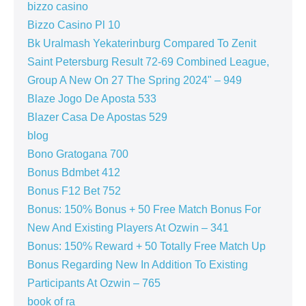
bizzo casino
Bizzo Casino Pl 10
Bk Uralmash Yekaterinburg Compared To Zenit
Saint Petersburg Result 72-69 Combined League,
Group A New On 27 The Spring 2024" – 949
Blaze Jogo De Aposta 533
Blazer Casa De Apostas 529
blog
Bono Gratogana 700
Bonus Bdmbet 412
Bonus F12 Bet 752
Bonus: 150% Bonus + 50 Free Match Bonus For
New And Existing Players At Ozwin – 341
Bonus: 150% Reward + 50 Totally Free Match Up
Bonus Regarding New In Addition To Existing
Participants At Ozwin – 765
book of ra