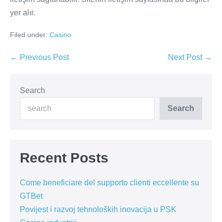
yer alır.
Filed under:
Casino
Post
← Previous Post
Next Post →
Navigation
Search
Search
Recent Posts
Come beneficiare del supporto clienti eccellente su
GTBet
Povijest i razvoj tehnoloških inovacija u PSK