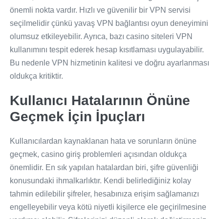
önemli nokta vardır. Hızlı ve güvenilir bir VPN servisi
seçilmelidir çünkü yavaş VPN bağlantısı oyun deneyimini
olumsuz etkileyebilir. Ayrıca, bazı casino siteleri VPN
kullanımını tespit ederek hesap kısıtlaması uygulayabilir.
Bu nedenle VPN hizmetinin kalitesi ve doğru ayarlanması
oldukça kritiktir.
Kullanıcı Hatalarının Önüne
Geçmek İçin İpuçları
Kullanıcılardan kaynaklanan hata ve sorunların önüne
geçmek, casino giriş problemleri açısından oldukça
önemlidir. En sık yapılan hatalardan biri, şifre güvenliği
konusundaki ihmalkarlıktır. Kendi belirlediğiniz kolay
tahmin edilebilir şifreler, hesabınıza erişim sağlamanızı
engelleyebilir veya kötü niyetli kişilerce ele geçirilmesine