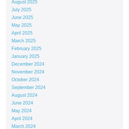
August 2025
July 2025
June 2025
May 2025
April 2025
March 2025
February 2025
January 2025
December 2024
November 2024
October 2024
September 2024
August 2024
June 2024
May 2024
April 2024
March 2024