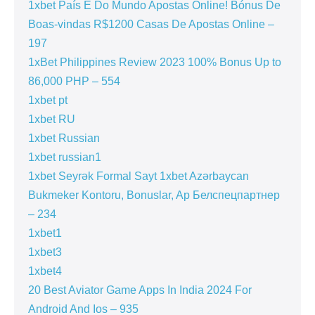
1xbet País E Do Mundo Apostas Online! Bónus De
Boas-vindas R$1200 Casas De Apostas Online –
197
1xBet Philippines Review 2023 100% Bonus Up to
86,000 PHP – 554
1xbet pt
1xbet RU
1xbet Russian
1xbet russian1
1xbet Seyrək Formal Sayt 1xbet Azərbaycan
Bukmeker Kontoru, Bonuslar, Ap Белспецпартнер
– 234
1xbet1
1xbet3
1xbet4
20 Best Aviator Game Apps In India 2024 For
Android And Ios – 935