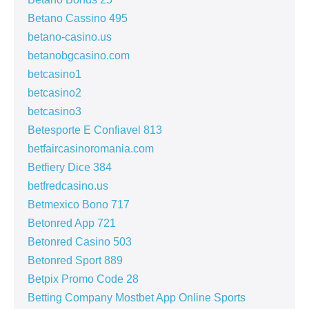
Betano Cassino 495
betano-casino.us
betanobgcasino.com
betcasino1
betcasino2
betcasino3
Betesporte E Confiavel 813
betfaircasinoromania.com
Betfiery Dice 384
betfredcasino.us
Betmexico Bono 717
Betonred App 721
Betonred Casino 503
Betonred Sport 889
Betpix Promo Code 28
Betting Company Mostbet App Online Sports