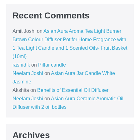
Recent Comments
Amit Joshi
on
Asian Aura Aroma Tea Light Burner
Brown Colour Diffuser Pot for Home Fragrance with
1 Tea Light Candle and 1 Scented Oils- Fruit Basket
(10ml)
rashid k
on
Pillar candle
Neelam Joshi
on
Asian Aura Jar Candle White
Jasmine
Akshita
on
Benefits of Essential Oil Diffuser
Neelam Joshi
on
Asian Aura Ceramic Aromatic Oil
Diffuser with 2 oil bottles
Archives