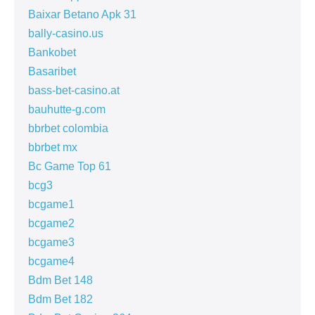
Baixar Betano Apk 31
bally-casino.us
Bankobet
Basaribet
bass-bet-casino.at
bauhutte-g.com
bbrbet colombia
bbrbet mx
Bc Game Top 61
bcg3
bcgame1
bcgame2
bcgame3
bcgame4
Bdm Bet 148
Bdm Bet 182