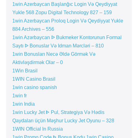
1win Azerbaycan Başlanğıc Login Və Qeydiyyat
Yukle 568 Zopu Digital Technology 827 – 159
1win Azerbaycan Proloq Login Və Qeydiyyat Yukle
884 Archives – 556
1win Azərbaycan ᐉ Bukmeker Kontorunun Formal
Saytı ᐉ Bonuslar Və Idman Mərcləri – 810
1win Bonusları Necə Əldə Görmək Və
Aktivləşdirmək Olar – 0
1Win Brasil
1WIN Casino Brasil
1win casino spanish
1win fr
1win India
1win Lucky Jet ᐈ Pul, Strategiya Və Hədis
Qaydaları üçün Məşhur Lucky Jet Oyunu – 328
1WIN Official In Russia
1win Promo Code ᐈ Bonus Kodu 1win Casino