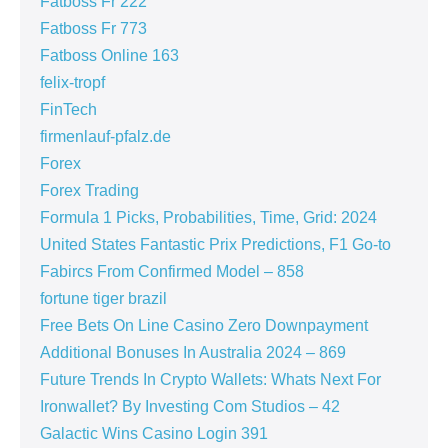
Fatboss Fr 222
Fatboss Fr 773
Fatboss Online 163
felix-tropf
FinTech
firmenlauf-pfalz.de
Forex
Forex Trading
Formula 1 Picks, Probabilities, Time, Grid: 2024
United States Fantastic Prix Predictions, F1 Go-to
Fabircs From Confirmed Model – 858
fortune tiger brazil
Free Bets On Line Casino Zero Downpayment
Additional Bonuses In Australia 2024 – 869
Future Trends In Crypto Wallets: Whats Next For
Ironwallet? By Investing Com Studios – 42
Galactic Wins Casino Login 391