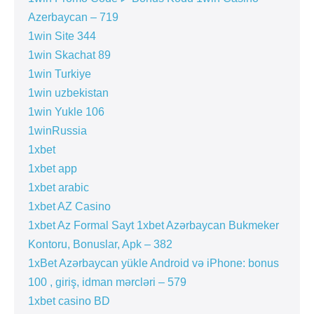
Azerbaycan – 719
1win Site 344
1win Skachat 89
1win Turkiye
1win uzbekistan
1win Yukle 106
1winRussia
1xbet
1xbet app
1xbet arabic
1xbet AZ Casino
1xbet Az Formal Sayt 1xbet Azərbaycan Bukmeker
Kontoru, Bonuslar, Apk – 382
1xBet Azərbaycan yükle Android və iPhone: bonus
100 , giriş, idman mərcləri – 579
1xbet casino BD