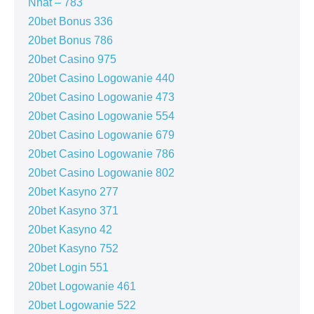
Nhất – 783
20bet Bonus 336
20bet Bonus 786
20bet Casino 975
20bet Casino Logowanie 440
20bet Casino Logowanie 473
20bet Casino Logowanie 554
20bet Casino Logowanie 679
20bet Casino Logowanie 786
20bet Casino Logowanie 802
20bet Kasyno 277
20bet Kasyno 371
20bet Kasyno 42
20bet Kasyno 752
20bet Login 551
20bet Logowanie 461
20bet Logowanie 522