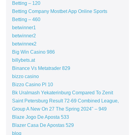
Betting – 120
Betting Company Mostbet App Online Sports
Betting – 460
betwinner1
betwinner2
betwinneк2
Big Win Casino 986
billybets.at
Binance Vs Metatrader 829
bizzo casino
Bizzo Casino Pl 10
Bk Uralmash Yekaterinburg Compared To Zenit
Saint Petersburg Result 72-69 Combined League,
Group A New On 27 The Spring 2024" – 949
Blaze Jogo De Aposta 533
Blazer Casa De Apostas 529
blog