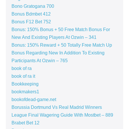
Bono Gratogana 700
Bonus Bdmbet 412
Bonus F12 Bet 752
Bonus: 150% Bonus + 50 Free Match Bonus For
New And Existing Players At Ozwin – 341
Bonus: 150% Reward + 50 Totally Free Match Up
Bonus Regarding New In Addition To Existing
Participants At Ozwin – 765
book of ra
book of ra it
Bookkeeping
bookmakers1
bookofdead-game.net
Borussia Dortmund Vs Real Madrid Winners
League Final Wagering Guide With Mostbet – 889
Brabet Bet 12