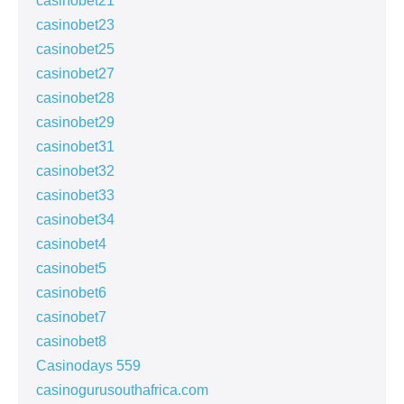
casinobet21
casinobet23
casinobet25
casinobet27
casinobet28
casinobet29
casinobet31
casinobet32
casinobet33
casinobet34
casinobet4
casinobet5
casinobet6
casinobet7
casinobet8
Casinodays 559
casinogurusouthafrica.com