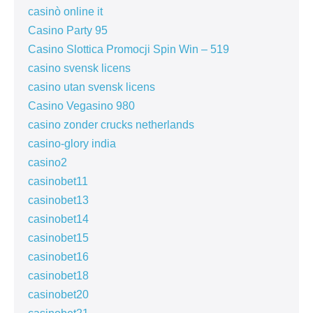
casinò online it
Casino Party 95
Casino Slottica Promocji Spin Win – 519
casino svensk licens
casino utan svensk licens
Casino Vegasino 980
casino zonder crucks netherlands
casino-glory india
casino2
casinobet11
casinobet13
casinobet14
casinobet15
casinobet16
casinobet18
casinobet20