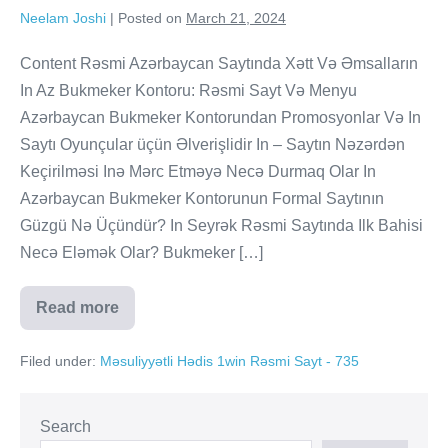
Neelam Joshi
|
Posted on
March 21, 2024
Content Rəsmi Azərbaycan Saytında Xətt Və Əmsalların
In Az Bukmeker Kontoru: Rəsmi Sayt Və Menyu
Azərbaycan Bukmeker Kontorundan Promosyonlar Və In
Saytı Oyunçular üçün Əlverişlidir In – Saytın Nəzərdən
Keçirilməsi Inə Mərc Etməyə Necə Durmaq Olar In
Azərbaycan Bukmeker Kontorunun Formal Saytının
Güzgü Nə Üçündür? In Seyrək Rəsmi Saytında Ilk Bahisi
Necə Eləmək Olar? Bukmeker […]
Read more
1win
Azərbaycan
ᐉ
Filed under:
Məsuliyyətli Hədis 1win Rəsmi Sayt - 735
Bukmeker
Kontorunun
Rəsmi
Saytı
ᐉ
Search
Bonuslar