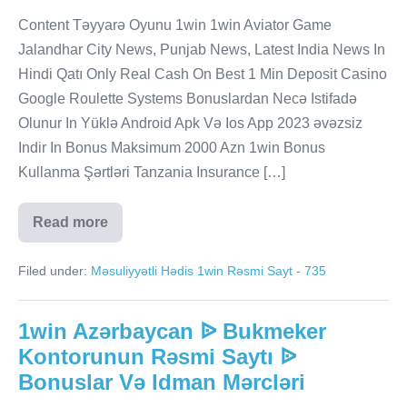
Content Təyyarə Oyunu 1win 1win Aviator Game
Jalandhar City News, Punjab News, Latest India News In
Hindi Qatı Only Real Cash On Best 1 Min Deposit Casino
Google Roulette Systems Bonuslardan Necə Istifadə
Olunur In Yüklə Android Apk Və Ios App 2023 əvəzsiz
Indir In Bonus Maksimum 2000 Azn 1win Bonus
Kullanma Şərtləri Tanzania Insurance […]
Read more
Ammex
»
1win
Filed under:
Məsuliyyətli Hədis 1win Rəsmi Sayt - 735
Bonus
Maksimum
2000
Azn
1win Azərbaycan ᐉ Bukmeker
1win
Bonus
Kontorunun Rəsmi Saytı ᐉ
Kullanma
Şərtləri
Bonuslar Və Idman Mərcləri
439