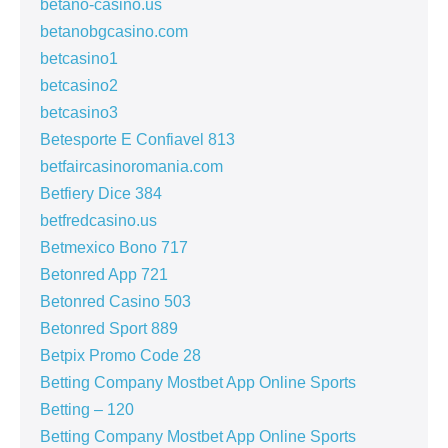
betano-casino.us
betanobgcasino.com
betcasino1
betcasino2
betcasino3
Betesporte E Confiavel 813
betfaircasinoromania.com
Betfiery Dice 384
betfredcasino.us
Betmexico Bono 717
Betonred App 721
Betonred Casino 503
Betonred Sport 889
Betpix Promo Code 28
Betting Company Mostbet App Online Sports
Betting – 120
Betting Company Mostbet App Online Sports