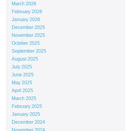
March 2026
February 2026
January 2026
December 2025
November 2025
October 2025
September 2025
August 2025
July 2025
June 2025
May 2025
April 2025
March 2025
February 2025
January 2025
December 2024
November 2024