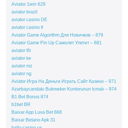
Aviator 1win 629
aviator brazil
aviator casino DE
aviator casino fr
Aviator Game Algorithm Для Новичков – 879
Aviator Game Pin Up Самолет Улетит – 681
aviator IN
aviator ke
aviator mz
aviator ng
Aviator Игра На Деньги Играть Сайт Казино – 971
Azərbaycandakı Bukmeker Kontorunun Icmalı – 974
B1 Bet Bonus 874
b1bet BR
Baixar App Luva Bet 668
Baixar Betano Apk 31
bally-casino.us