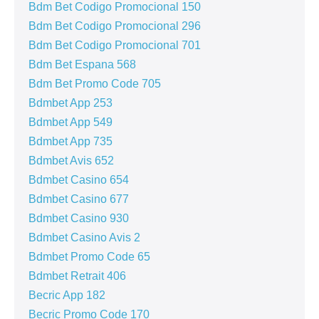
Bdm Bet Codigo Promocional 150
Bdm Bet Codigo Promocional 296
Bdm Bet Codigo Promocional 701
Bdm Bet Espana 568
Bdm Bet Promo Code 705
Bdmbet App 253
Bdmbet App 549
Bdmbet App 735
Bdmbet Avis 652
Bdmbet Casino 654
Bdmbet Casino 677
Bdmbet Casino 930
Bdmbet Casino Avis 2
Bdmbet Promo Code 65
Bdmbet Retrait 406
Becric App 182
Becric Promo Code 170