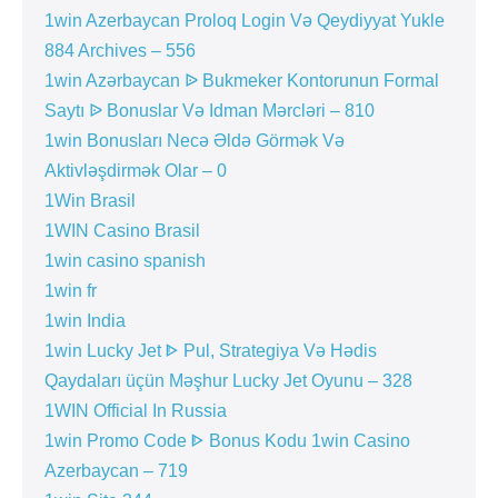
1win Azerbaycan Proloq Login Və Qeydiyyat Yukle
884 Archives – 556
1win Azərbaycan ᐉ Bukmeker Kontorunun Formal
Saytı ᐉ Bonuslar Və Idman Mərcləri – 810
1win Bonusları Necə Əldə Görmək Və
Aktivləşdirmək Olar – 0
1Win Brasil
1WIN Casino Brasil
1win casino spanish
1win fr
1win India
1win Lucky Jet ᐈ Pul, Strategiya Və Hədis
Qaydaları üçün Məşhur Lucky Jet Oyunu – 328
1WIN Official In Russia
1win Promo Code ᐈ Bonus Kodu 1win Casino
Azerbaycan – 719