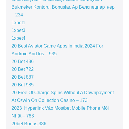
Bukmeker Kontoru, Bonuslar, Ap Белспецпартнер
– 234
1xbet1
1xbet3
1xbet4
20 Best Aviator Game Apps In India 2024 For
Android And Ios – 935
20 Bet 486
20 Bet 722
20 Bet 887
20 Bet 985
20 Free Of Charge Spins Without A Downpayment
At Ozwin On Collection Casino – 173
2023 ️ Hyperlink Vào Mostbet Mobile Phone Mới
Nhất – 783
20bet Bonus 336