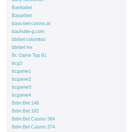
Bankobet
Basaribet
bass-bet-casino.at
bauhutte-g.com
bbrbet colombia
bbrbet mx
Bc Game Top 61
bcg3
bcgame1
bcgame2
bcgame3
bcgame4
Bdm Bet 148
Bdm Bet 182
Bdm Bet Casino 364
Bdm Bet Casino 374