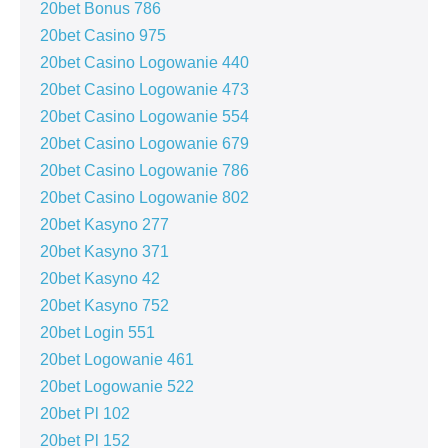
20bet Bonus 786
20bet Casino 975
20bet Casino Logowanie 440
20bet Casino Logowanie 473
20bet Casino Logowanie 554
20bet Casino Logowanie 679
20bet Casino Logowanie 786
20bet Casino Logowanie 802
20bet Kasyno 277
20bet Kasyno 371
20bet Kasyno 42
20bet Kasyno 752
20bet Login 551
20bet Logowanie 461
20bet Logowanie 522
20bet Pl 102
20bet Pl 152