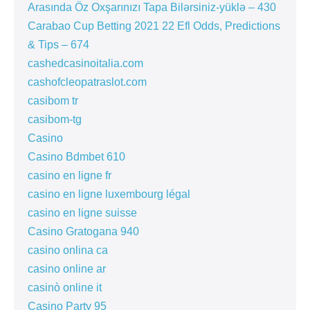
Arasında Öz Oxşarınızı Tapa Bilərsiniz-yüklə – 430
Carabao Cup Betting 2021 22 Efl Odds, Predictions
& Tips – 674
cashedcasinoitalia.com
cashofcleopatraslot.com
casibom tr
casibom-tg
Casino
Casino Bdmbet 610
casino en ligne fr
casino en ligne luxembourg légal
casino en ligne suisse
Casino Gratogana 940
casino onlina ca
casino online ar
casinò online it
Casino Party 95