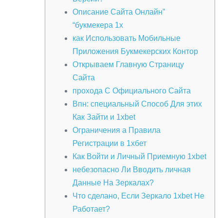
Описание Сайта Онлайн”
“букмекера 1х
как Использовать Мобильные
Приложения Букмекерских Контор
Открываем Главную Страницу
Сайта
прохода С Официального Сайта
Впн: специальный Способ Для этих
Как Зайти и 1xbet
Ограничения а Правила
Регистрации в 1хбет
Как Войти и Личный Приемную 1xbet
небезопасно Ли Вводить личная
Данные На Зеркалах?
Что сделано, Если Зеркало 1xbet Не
Работает?