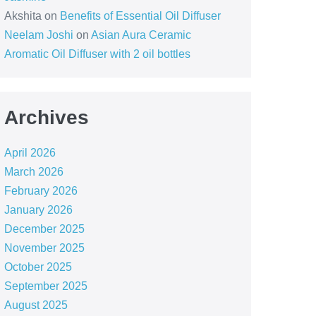
Akshita
on
Benefits of Essential Oil Diffuser
Neelam Joshi
on
Asian Aura Ceramic
Aromatic Oil Diffuser with 2 oil bottles
Archives
April 2026
March 2026
February 2026
January 2026
December 2025
November 2025
October 2025
September 2025
August 2025