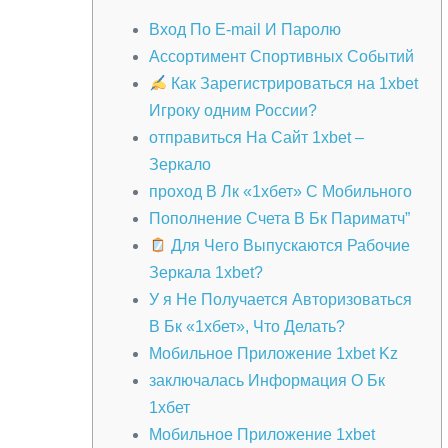
Вход По E-mail И Паролю
Ассортимент Спортивных Событий
Как Зарегистрироваться на 1xbet
Игроку одним России?
отправиться На Сайт 1xbet –
Зеркало
проход В Лк «1хбет» С Мобильного
Пополнение Счета В Бк Париматч”
Для Чего Выпускаются Рабочие
Зеркала 1xbet?
У я Не Получается Авторизоваться
В Бк «1хбет», Что Делать?
Мобильное Приложение 1xbet Kz
заключалась Информация О Бк
1хбет
Мобильное Приложение 1xbet