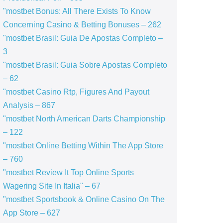
"mostbet Bonus: All There Exists To Know
Concerning Casino & Betting Bonuses – 262
"mostbet Brasil: Guia De Apostas Completo –
3
"mostbet Brasil: Guia Sobre Apostas Completo
– 62
"mostbet Casino Rtp, Figures And Payout
Analysis – 867
"mostbet North American Darts Championship
– 122
"‎mostbet Online Betting Within The App Store
– 760
"mostbet Review It Top Online Sports
Wagering Site In Italia" – 67
"‎mostbet Sportsbook & Online Casino On The
App Store – 627