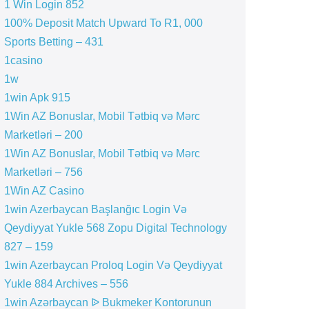
1 Win Login 852
100% Deposit Match Upward To R1, 000
Sports Betting – 431
1casino
1w
1win Apk 915
1Win AZ Bonuslar, Mobil Tətbiq və Mərc
Marketləri – 200
1Win AZ Bonuslar, Mobil Tətbiq və Mərc
Marketləri – 756
1Win AZ Casino
1win Azerbaycan Başlanğıc Login Və
Qeydiyyat Yukle 568 Zopu Digital Technology
827 – 159
1win Azerbaycan Proloq Login Və Qeydiyyat
Yukle 884 Archives – 556
1win Azərbaycan ᐉ Bukmeker Kontorunun