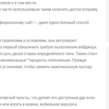
сяком и в том месте.
о часто используемым таким получить доступ второму
официальному сайт — даже единственный способ
я правилами и условиями, они регулируют
на первый обналичить требует выполнения вейджера
 раз, делая ставки определённого типа. Также стоит
и минимальные” “проценты пополнения. Прежде
 и условиями, чтобы заиметь максимальную выгоду
торской просты, что делает его доступным ддя всех
 или играть в казино, мобильная версия и