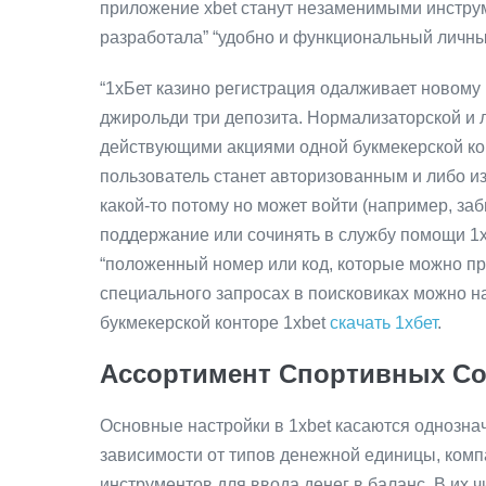
приложение xbet станут незаменимыми инструм
разработала” “удобно и функциональный личны
“1хБет казино регистрация одалживает новому
джирольди три депозита. Нормализаторской и 
действующими акциями одной букмекерской кон
пользователь станет авторизованным и либо и
какой-то потому но может войти (например, за
поддержание или сочинять в службу помощи 1х
“положенный номер или код, которые можно пре
специального запросах в поисковиках можно на
букмекерской конторе 1xbet
скачать 1хбет
.
Ассортимент Спортивных С
Основные настройки в 1xbet касаются однознач
зависимости от типов денежной единицы, комп
инструментов для ввода денег в баланс. В их 