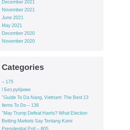
December 2021
November 2021
June 2021
May 2021
December 2020
November 2020
Categories
– 175
! Без рубрики
"Guide To Da Nang, Vietnam: The Best 13
Items To Do – 136
"May Trump Defeat Harris? What Election
Betting Markets Say Tentang Kami
Presidential Poll – 805