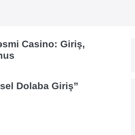
smi Casino: Giriş,
nus
sel Dolaba Giriş”