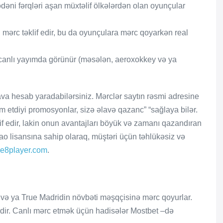
dəni fərqləri aşan müxtəlif ölkələrdən olan oyunçular
 mərc təklif edir, bu da oyunçulara mərc qoyarkən real
 canlı yayımda görünür (məsələn, aeroxokkey və ya
va hesab yaradabilərsiniz. Mərclər saytın rəsmi adresine
m etdiyi promosyonlar, sizə əlavə qazanc” “sağlaya bilər.
klif edir, lakin onun avantajları böyük və zamanı qazandıran
cao lisansına sahip olaraq, müştəri üçün təhlükəsiz və
e8player.com
.
 və ya True Madridin növbəti məşqçisinə mərc qoyurlar.
 edir. Canlı mərc etmək üçün hadisələr Mostbet –də