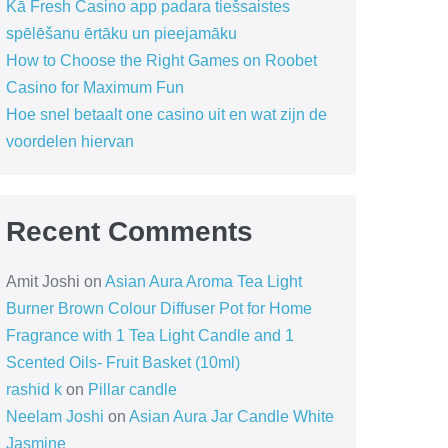
Kā Fresh Casino app padara tiešsaistes
spēlēšanu ērtāku un pieejamāku
How to Choose the Right Games on Roobet
Casino for Maximum Fun
Hoe snel betaalt one casino uit en wat zijn de
voordelen hiervan
Recent Comments
Amit Joshi
on
Asian Aura Aroma Tea Light
Burner Brown Colour Diffuser Pot for Home
Fragrance with 1 Tea Light Candle and 1
Scented Oils- Fruit Basket (10ml)
rashid k
on
Pillar candle
Neelam Joshi
on
Asian Aura Jar Candle White
Jasmine