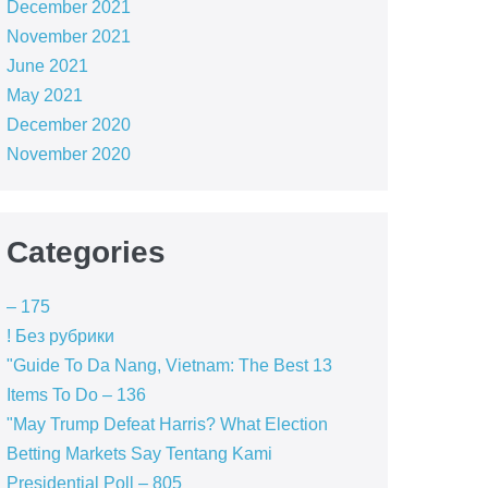
December 2021
November 2021
June 2021
May 2021
December 2020
November 2020
Categories
– 175
! Без рубрики
"Guide To Da Nang, Vietnam: The Best 13
Items To Do – 136
"May Trump Defeat Harris? What Election
Betting Markets Say Tentang Kami
Presidential Poll – 805