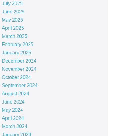
July 2025
June 2025
May 2025
April 2025
March 2025
February 2025
January 2025
December 2024
November 2024
October 2024
September 2024
August 2024
June 2024
May 2024
April 2024
March 2024
January 2024