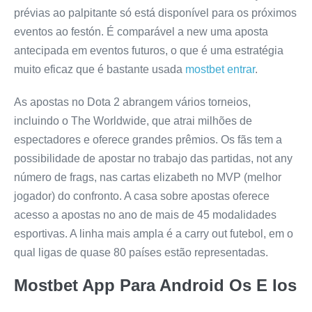
prévias ao palpitante só está disponível para os próximos
eventos ao festón. É comparável a new uma aposta
antecipada em eventos futuros, o que é uma estratégia
muito eficaz que é bastante usada
mostbet entrar
.
As apostas no Dota 2 abrangem vários torneios,
incluindo o The Worldwide, que atrai milhões de
espectadores e oferece grandes prêmios. Os fãs tem a
possibilidade de apostar no trabajo das partidas, not any
número de frags, nas cartas elizabeth no MVP (melhor
jogador) do confronto. A casa sobre apostas oferece
acesso a apostas no ano de mais de 45 modalidades
esportivas. A linha mais ampla é a carry out futebol, em o
qual ligas de quase 80 países estão representadas.
Mostbet App Para Android Os E Ios