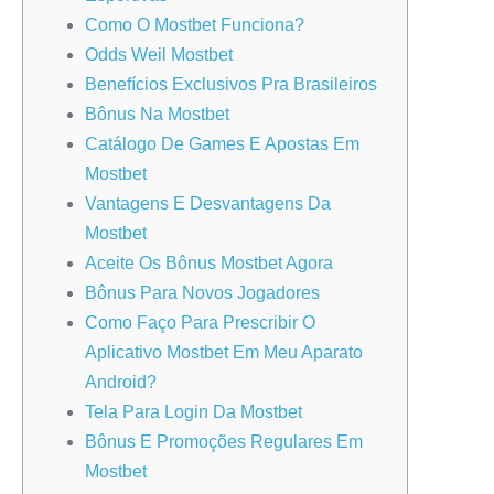
Como O Mostbet Funciona?
Odds Weil Mostbet
Benefícios Exclusivos Pra Brasileiros
Bônus Na Mostbet
Catálogo De Games E Apostas Em
Mostbet
Vantagens E Desvantagens Da
Mostbet
Aceite Os Bônus Mostbet Agora
Bônus Para Novos Jogadores
Como Faço Para Prescribir O
Aplicativo Mostbet Em Meu Aparato
Android?
Tela Para Login Da Mostbet
Bônus E Promoções Regulares Em
Mostbet