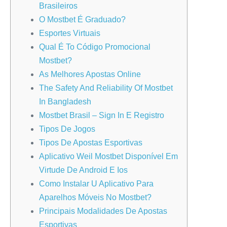
Brasileiros
O Mostbet É Graduado?
Esportes Virtuais
Qual É To Código Promocional
Mostbet?
As Melhores Apostas Online
The Safety And Reliability Of Mostbet
In Bangladesh
Mostbet Brasil – Sign In E Registro
Tipos De Jogos
Tipos De Apostas Esportivas
Aplicativo Weil Mostbet Disponível Em
Virtude De Android E Ios
Como Instalar U Aplicativo Para
Aparelhos Móveis No Mostbet?
Principais Modalidades De Apostas
Esportivas