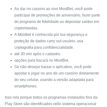
Ao dar no cassino ao vivo MostBet, você pode
participar de promoções de aniversário, fazer parte
do programa de fidelidade ou depositar saldos em
criptomoedas.
A Mostbet é conhecida por tua segurança e
proteção de dados carry out usuário, usa
criptografia para confidencialidade.
até 30 min após o cadastro.
opções para bacará no MostBet.
Se não desejar baixar o aplicativo, você pode
apostar e jogar no ano de um cassino diretamente
do seu celular, usando a versão adaptada para
smartphones.
Isso rola porque todos os programas instalados fora da
Play Store são identificados vello sistema operacional