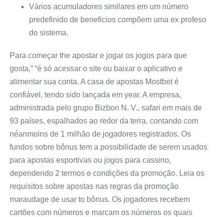
Vários acumuladores similares em um número
predefinido de beneficios compõem uma ex profeso
do sistema.
Para começar the apostar e jogar os jogos para que
gosta,” “é só acessar o site ou baixar o aplicativo e
alimentar sua conta. A casa de apostas Mostbet é
confiável, tendo sido lançada em year. A empresa,
administrada pelo grupo Bizbon N. V., safari em mais de
93 países, espalhados ao redor da terra, contando com
néanmoins de 1 milhão de jogadores registrados. Os
fundos sobre bônus tem a possibilidade de serem usados
para apostas esportivas ou jogos para cassino,
dependendo 2 termos e condições da promoção. Leia os
requisitos sobre apostas nas regras da promoção
maraudage de usar to bônus. Os jogadores recebem
cartões com números e marcam os números os quais