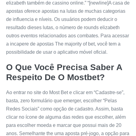
elizabeth também de cassino online.” “[newline]A casa de
apostas oferece apostas na lutas de muchas categorias
de influencia e níveis. Os usuários podem deducir o
resultado dieses lutas, o número de rounds elizabeth
outros eventos relacionados aos combates. Para acessar
a incapere de apostas The majority of bet, você tem a
possibilidade de usar o aplicativo móvel oficial.
O Que Você Precisa Saber A
Respeito De O Mostbet?
Ao entrar no site do Most Bet e clicar em “Cadastre-se”,
basta, zero formulário que emerger, escolher “Pelas
Redes Sociais” como opção de cadastro. Assim, basta
clicar no ícone de alguma das redes que escolher, além
para escolher moeda e marcar que possui mais de 20
anos. Semelhante the uma aposta pré-jogo, a opção para