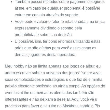
Também possui métodos sobre pagamento seguros
at the, em caso de qualquer problema, é possível
entrar em contato através do suporte.
Você pode evaluar o retorno relacionada uma única
expresamente dividindo o scontro pela
probabilidade sobre sua decisão.
É possível, sim, ter bons retornos utilizando estas
odds que são ofertas para você assim como os
demais jogadores desta operadora.
Meu hobby não se limita apenas aos jogos de albur, eu
adoro escrever sobre o universo dos jogos” “sobre azar,
suas complexidades e estratégias, u que faz dele minha
paixão electronic profissão ao ainda tempo. As opções de
eventos at the de mercados oferecidos também são
interessantes e não deixam a desejar. Aqui você vê u
processo para fazer o seu tiro no Mostbet usando o Pix