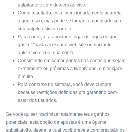
palpitante e com dealers ao vivo.
Como resultado, esta intencionadamente acarreta
algum risco, mas pode se tornar compensado se o
seu palpite estiver correto.
Para começar a apostar e jogar os jogos de que
gosta,” “basta acessar o web site ou baixar to
aplicativo e criar sua conta.
Consistindo em somar pontos nas cartas que sejam
exatamente ou próximas a twenty one, o blackjack
é muito
Para contarse no sistema, você deve cumprir
because restrições definidas pra garantir o bem-
estar dos usuários.
Se você quiser maximizar totalmente teus ganhos
potenciais, esta opção de apostas é uma óptima
substituição, desde la cual você preveja com precisão os