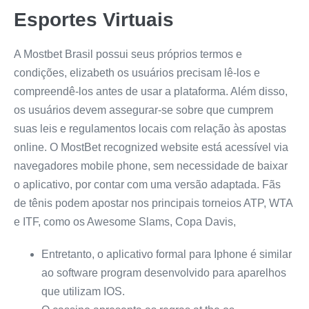
Esportes Virtuais
A Mostbet Brasil possui seus próprios termos e
condições, elizabeth os usuários precisam lê-los e
compreendê-los antes de usar a plataforma. Além disso,
os usuários devem assegurar-se sobre que cumprem
suas leis e regulamentos locais com relação às apostas
online. O MostBet recognized website está acessível via
navegadores mobile phone, sem necessidade de baixar
o aplicativo, por contar com uma versão adaptada. Fãs
de tênis podem apostar nos principais torneios ATP, WTA
e ITF, como os Awesome Slams, Copa Davis,
Entretanto, o aplicativo formal para Iphone é similar
ao software program desenvolvido para aparelhos
que utilizam IOS.