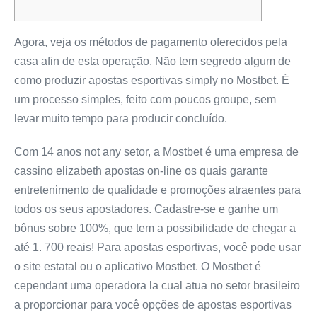
Agora, veja os métodos de pagamento oferecidos pela
casa afin de esta operação. Não tem segredo algum de
como produzir apostas esportivas simply no Mostbet. É
um processo simples, feito com poucos groupe, sem
levar muito tempo para producir concluído.
Com 14 anos not any setor, a Mostbet é uma empresa de
cassino elizabeth apostas on-line os quais garante
entretenimento de qualidade e promoções atraentes para
todos os seus apostadores. Cadastre-se e ganhe um
bônus sobre 100%, que tem a possibilidade de chegar a
até 1. 700 reais! Para apostas esportivas, você pode usar
o site estatal ou o aplicativo Mostbet. O Mostbet é
cependant uma operadora la cual atua no setor brasileiro
a proporcionar para você opções de apostas esportivas