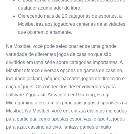
qualquer acumulador do libro.
Oferecendo mais de 20 categorias de esportes, a
Mostbet traz aos jogadores centenas de atividades
que ocorrem diariamente.
Na Mostbet, você pode selecionar entre uma grande
variedade de diferentes jogos de cassino que são
divididos em uma série sobre categorias importantes. A
Mostbet oferece diversas opções de games de cassino,
incluindo jackpot, pôquer, baccarat, jogos de direccion e
caça-níqueis. Os conhecidos desenvolvedores para
software Yggdrasil, Advancement Gaming, Ezugi,
Microgaming oferecem os principais jogos disponíveis na
Mostbet. Na Mostbet, você encontrará distintos mercados
para participar, como apostas esportivas, e-sports, jogos
para azar, cassino ao vivo, fantasy games e muito