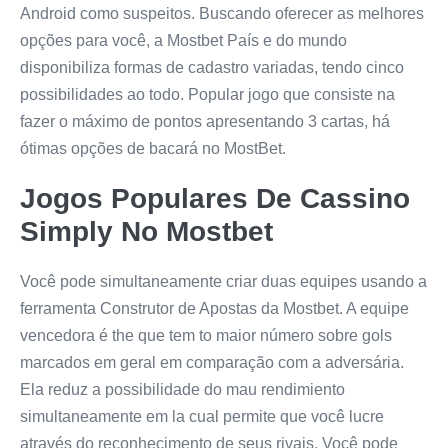
Android como suspeitos. Buscando oferecer as melhores
opções para você, a Mostbet País e do mundo
disponibiliza formas de cadastro variadas, tendo cinco
possibilidades ao todo. Popular jogo que consiste na
fazer o máximo de pontos apresentando 3 cartas, há
ótimas opções de bacará no MostBet.
Jogos Populares De Cassino
Simply No Mostbet
Você pode simultaneamente criar duas equipes usando a
ferramenta Construtor de Apostas da Mostbet. A equipe
vencedora é the que tem to maior número sobre gols
marcados em geral em comparação com a adversária.
Ela reduz a possibilidade do mau rendimiento
simultaneamente em la cual permite que você lucre
através do reconhecimento de seus rivais. Você pode