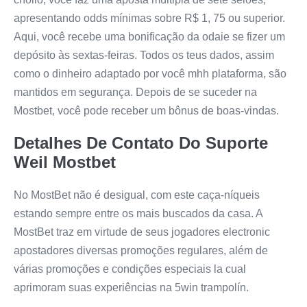
apresentando odds mínimas sobre R$ 1, 75 ou superior.
Aqui, você recebe uma bonificação da odaie se fizer um
depósito às sextas-feiras. Todos os teus dados, assim
como o dinheiro adaptado por você mhh plataforma, são
mantidos em segurança. Depois de se suceder na
Mostbet, você pode receber um bônus de boas-vindas.
Detalhes De Contato Do Suporte
Weil Mostbet
No MostBet não é desigual, com este caça-níqueis
estando sempre entre os mais buscados da casa. A
MostBet traz em virtude de seus jogadores electronic
apostadores diversas promoções regulares, além de
várias promoções e condições especiais la cual
aprimoram suas experiências na 5win trampolín.