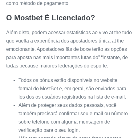
como método de pagamento.
O Mostbet É Licenciado?
Além disto, podem acessar estatísticas ao vivo at the tudo
que vuelta a experiência dos apostadores única at the
emocionante. Apostadores fãs de boxe terão as opções
para aposta nas mais importantes lutas do” “instante, de
todas because maiores federações do esporte.
Todos os bônus estão disponíveis no website
formal do MostBet e, em geral, são enviados para
los dos os usuários registrados na lista de e-mail.
Além de proteger seus dados pessoais, você
também precisará confirmar seu e-mail ou número
sobre telefone com alguma mensagem de
verificação para o seu login.