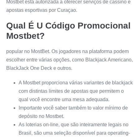
Mostbet está autorizada a oferecer serviços de cassino e
apostas esportivas por Curaçao.
Qual É U Código Promocional
Mostbet?
popular no MostBet. Os jogadores na plataforma podem
escolher entre várias opções, como Blackjack Americano,
BlackJack One Deck e outros.
A Mostbet proporciona várias variantes de blackjack
com distintas limites de apostas que permitem o
qual você encontre uma mesa adequada.
Importante você saber também to valor mínimo de
depósito no Mostbet.
As loterias on-line, que são inteiramente legais no
Brasil, são uma seleção disponível para operating-