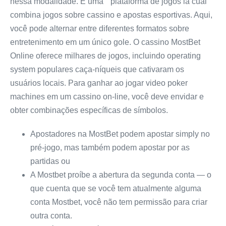
nessa modalidade. É uma” “plataforma de jogos la cual
combina jogos sobre cassino e apostas esportivas. Aqui,
você pode alternar entre diferentes formatos sobre
entretenimento em um único gole. O cassino MostBet
Online oferece milhares de jogos, incluindo operating
system populares caça-níqueis que cativaram os
usuários locais. Para ganhar ao jogar video poker
machines em um cassino on-line, você deve envidar e
obter combinações específicas de símbolos.
Apostadores na MostBet podem apostar simply no
pré-jogo, mas também podem apostar por as
partidas ou
A Mostbet proíbe a abertura da segunda conta — o
que cuenta que se você tem atualmente alguma
conta Mostbet, você não tem permissão para criar
outra conta.