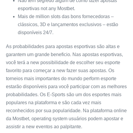
Não tem segredo algum de como fazer apostas
esportivas not any Mostbet.
Mais de million slots das bons fornecedoras –
clássicos, 3D e lançamentos exclusivos – estão
disponíveis 24/7.
As probabilidades para apostas esportivas são altas e
garantem um grande beneficio. Nas apostas esportivas,
você terá a new possibilidade de escolher seu esporte
favorito para começar a new fazer suas apostas. Os
torneios mais importantes do mundo perform esporte
estarão disponíveis para você participar com as melhores
probabilidades. Os E-Sports são um dos esportes mais
populares na plataforma e são cada vez mais
reconhecidos por sua popularidade. Na plataforma online
da Mostbet, operating system usuários podem apostar e
assistir a new eventos ao palpitante.