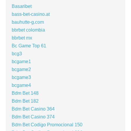
Basaribet
bass-bet-casino.at
bauhutte-g.com
bbrbet colombia
bbrbet mx
Bc Game Top 61
bcg3
bcgame1
bcgame2
bcgame3
bcgame4
Bdm Bet 148
Bdm Bet 182
Bdm Bet Casino 364
Bdm Bet Casino 374
Bdm Bet Codigo Promocional 150