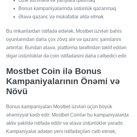
Özəl turnirlərə və yarışlara qatılmaq
Bonus kampaniyalarında üstünlük qazanmaq
Əlavə qazanc və mükafatlar əldə etmək
Bu imkanlardan istifadə edərək, Mostbet üzvləri bahis
oyunlarından daha çox zövq alır və qazanc şanslarını
artırırlar. Bundan əlavə, platforma tərəfindən təklif edilən
digər üstünlüklər də coin istifadəsini daha cəlbedici edir.
Mostbet Coin ilə Bonus
Kampaniyalarının Önəmi və
Növü
Bonus kampaniyaları Mostbet üzvləri üçün böyük
əhəmiyyət kəsb edir. Mostbet Coinlər bu kampaniyalarda
aktiv şəkildə istifadə edilir və əlavə üstünlüklər yaradır.
Kampaniyalar adətən yeni istifadəçiləri cəlb etmək,