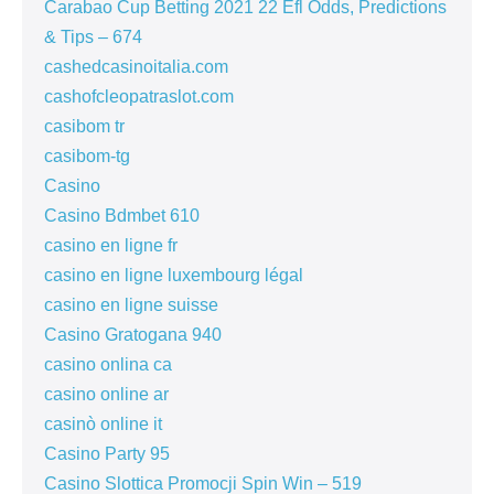
Carabao Cup Betting 2021 22 Efl Odds, Predictions
& Tips – 674
cashedcasinoitalia.com
cashofcleopatraslot.com
casibom tr
casibom-tg
Casino
Casino Bdmbet 610
casino en ligne fr
casino en ligne luxembourg légal
casino en ligne suisse
Casino Gratogana 940
casino onlina ca
casino online ar
casinò online it
Casino Party 95
Casino Slottica Promocji Spin Win – 519