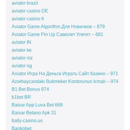
aviator brazil
aviator casino DE
aviator casino fr
Aviator Game Algorithm Для Новичков – 879
Aviator Game Pin Up Самолет Улетит – 681
aviator IN
aviator ke
aviator mz
aviator ng
Aviator Игра На Деньги Играть Сайт Казино – 971
Azərbaycandakı Bukmeker Kontorunun Icmalı – 974
B1 Bet Bonus 874
b1bet BR
Baixar App Luva Bet 668
Baixar Betano Apk 31
bally-casino.us
Bankobet