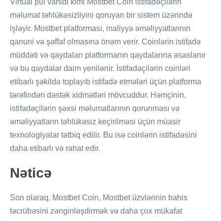
Virtual pul vahidi kimi Mostbet Coin istifadəçilərin
məlumat təhlükəsizliyini qoruyan bir sistem üzərində
işləyir. Mostbet platforması, maliyyə əməliyyatlarının
qanuni və şəffaf olmasına önəm verir. Coinlərin istifadə
müddəti və qaydaları platformanın qaydalarına əsaslanır
və bu qaydalar daim yenilənir. İstifadəçilərin coinləri
etibarlı şəkildə toplayıb istifadə etmələri üçün platforma
tərəfindən dəstək xidmətləri mövcuddur. Həmçinin,
istifadəçilərin şəxsi məlumatlarının qorunması və
əməliyyatların təhlükəsiz keçirilməsi üçün müasir
texnologiyalar tətbiq edilir. Bu isə coinlərin istifadəsini
daha etibarlı və rahat edir.
Nəticə
Son olaraq, Mostbet Coin, Mostbet üzvlərinin bahis
təcrübəsini zənginləşdirmək və daha çox mükafat