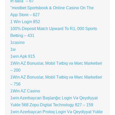
In Italia" – 67
"‎mostbet Sportsbook & Online Casino On The
App Store – 627
1 Win Login 852
100% Deposit Match Upward To R1, 000 Sports
Betting – 431
1casino
1w
1win Apk 915
1Win AZ Bonuslar, Mobil Tətbiq və Mərc Marketləri
– 200
1Win AZ Bonuslar, Mobil Tətbiq və Mərc Marketləri
– 756
1Win AZ Casino
1win Azerbaycan Başlanğıc Login Və Qeydiyyat
Yukle 568 Zopu Digital Technology 827 – 159
1win Azerbaycan Proloq Login Və Qeydiyyat Yukle