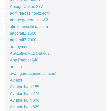
Aajogo Online 277
admiral-casino-cz.com
adobe generative ai 2
aliexpressofficial.com
ancorallZ 1500
ancorallZ 2000
anonymous
Aplicativo F12 Bet 467
App Pagbet 648
austria
avantgardecasinoitalia.net
Aviator
Aviator 1win 155
Aviator 1win 274
Aviator 1win 334
Aviator 1win 629