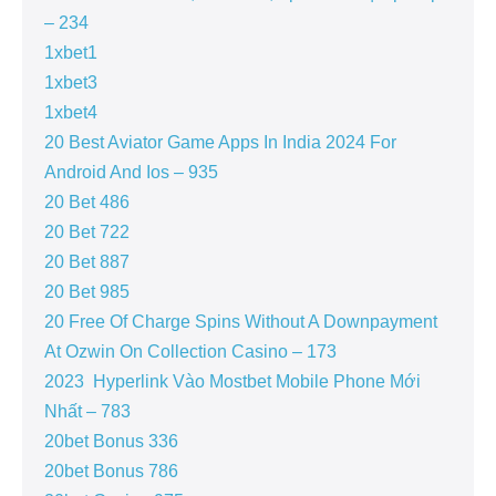
– 234
1xbet1
1xbet3
1xbet4
20 Best Aviator Game Apps In India 2024 For
Android And Ios – 935
20 Bet 486
20 Bet 722
20 Bet 887
20 Bet 985
20 Free Of Charge Spins Without A Downpayment
At Ozwin On Collection Casino – 173
2023 ️ Hyperlink Vào Mostbet Mobile Phone Mới
Nhất – 783
20bet Bonus 336
20bet Bonus 786