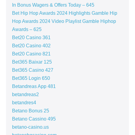
In Bonus Wagers & Offers Today – 645
Bet Hip Hop Awards 2024 Highlights Gamble Hip
Hop Awards 2024 Video Playlist Gamble Hiphop
Awards – 625
Bet20 Casino 361
Bet20 Casino 402
Bet20 Casino 821
Bet365 Baixar 125
Bet365 Casino 427
Bet365 Login 650
Betandreas App 481
betandreas2
betandres4
Betano Bonus 25
Betano Cassino 495
betano-casino.us