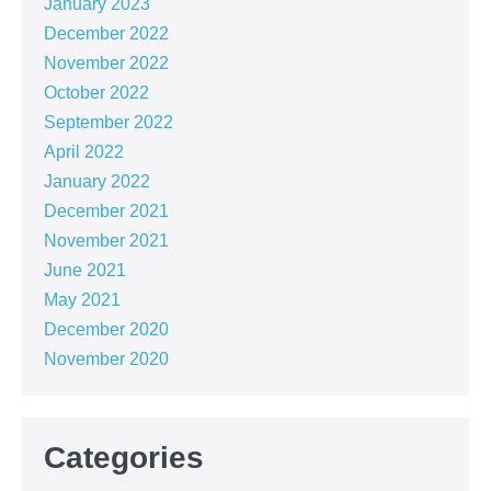
January 2023
December 2022
November 2022
October 2022
September 2022
April 2022
January 2022
December 2021
November 2021
June 2021
May 2021
December 2020
November 2020
Categories