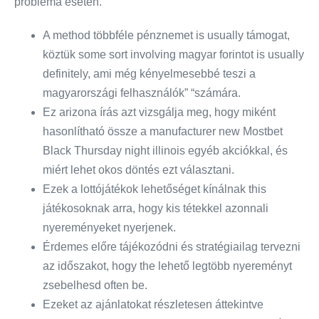
probléma esetén.
A method többféle pénznemet is usually támogat,
köztük some sort involving magyar forintot is usually
definitely, ami még kényelmesebbé teszi a
magyarországi felhasználók” “számára.
Ez arizona írás azt vizsgálja meg, hogy miként
hasonlítható össze a manufacturer new Mostbet
Black Thursday night illinois egyéb akciókkal, és
miért lehet okos döntés ezt választani.
Ezek a lottójátékok lehetőséget kínálnak this
játékosoknak arra, hogy kis tétekkel azonnali
nyereményeket nyerjenek.
Érdemes előre tájékozódni és stratégiailag tervezni
az időszakot, hogy the lehető legtöbb nyereményt
zsebelhesd often be.
Ezeket az ajánlatokat részletesen áttekintve