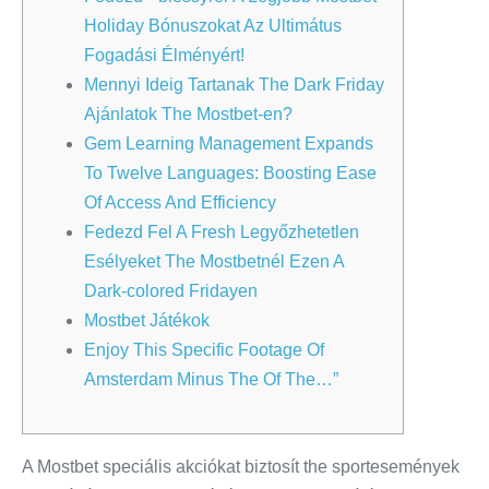
Holiday Bónuszokat Az Ultimátus
Fogadási Élményért!
Mennyi Ideig Tartanak The Dark Friday
Ajánlatok The Mostbet-en?
Gem Learning Management Expands
To Twelve Languages: Boosting Ease
Of Access And Efficiency
Fedezd Fel A Fresh Legyőzhetetlen
Esélyeket The Mostbetnél Ezen A
Dark-colored Fridayen
Mostbet Játékok
Enjoy This Specific Footage Of
Amsterdam Minus The Of The…”
A Mostbet speciális akciókat biztosít the sportesemények