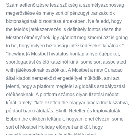
Számlaellenőrzésre lesz szükség a személyazonosság
megerősítése és many sort of pénzügyi tranzakciók
biztonságának biztosítása érdekében. Ne feledd, hogy
the felelős játékszervezés is definitely fontos része the
Mostbet élményének, így ajánlott megismerni azt is going
to be, hogy milyen biztonsági intézkedéseket kínálnak.”
“[newline]A Mostbet hivatalos honlapja nyerőgépeket,
sportfogadást és élő kaszinót kínál some sort associated
with játékosoknak osztókkal. A Mostbet a new Curacao
által kiadott nemzetközi engedéllyel működik, ami azt
jelenti, hogy a platform megfelel a globális szabályozási
előírásoknak. A platform számos olyan fizetési módot
kínál, amely” “kifejezetten the magyar piacra truck szabva,
például banki átutalás, Skrill, Neteller és kriptovaluták.
Ebben the cikkben feltárjuk, hogyan lehet élvezni some
sort of Mostbet Holiday előnyeit anélkül, hogy