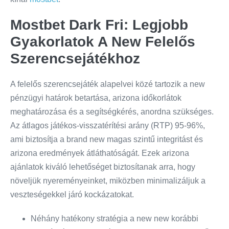
Mostbet Dark Fri: Legjobb
Gyakorlatok A New Felelős
Szerencsejátékhoz
A felelős szerencsejáték alapelvei közé tartozik a new
pénzügyi határok betartása, arizona időkorlátok
meghatározása és a segítségkérés, anordna szükséges.
Az átlagos játékos-visszatérítési arány (RTP) 95-96%,
ami biztosítja a brand new magas szintű integritást és
arizona eredmények átláthatóságát. Ezek arizona
ajánlatok kiváló lehetőséget biztosítanak arra, hogy
növeljük nyereményeinket, miközben minimalizáljuk a
veszteségekkel járó kockázatokat.
Néhány hatékony stratégia a new new korábbi