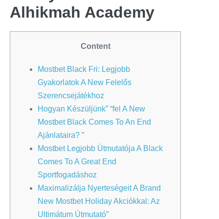
Alhikmah Academy
Content
Mostbet Black Fri: Legjobb
Gyakorlatok A New Felelős
Szerencsejátékhoz
Hogyan Készüljünk” “fel A New
Mostbet Black Comes To An End
Ajánlataira? ”
Mostbet Legjobb Útmutatója A Black
Comes To A Great End
Sportfogadáshoz
Maximalizálja Nyerteségeit A Brand
New Mostbet Holiday Akciókkal: Az
Ultimátum Útmutató”