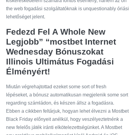
kiskereskedelem számára fontos esemény, hanem az on
the web fogadási szolgáltatóknak is unquestionably óriási
lehetőséget jelent.
Fedezd Fel A Whole New
Legjobb” “mostbet Internet
Wednesday Bónuszokat
Illinois Ultimátus Fogadási
Élményért!
Miután végrehajtottad ezeket some sort of fresh
lépéseket, a bónusz automatikusan megjelenik some sort
regarding számládon, és készen állsz a fogadásra.
Ebben a cikkben feltárjuk, hogyan lehet élvezni a Mostbet
Black Friday előnyeit anélkül, hogy veszélyeztetnénk a
new felelős játék iránti elkötelezettségünket. A Mostbet