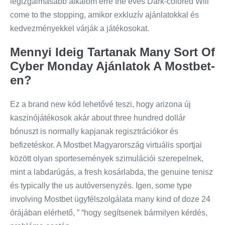
legizgalmasabb alkalom erre the éves Dark-colored Will
come to the stopping, amikor exkluzív ajánlatokkal és
kedvezményekkel várják a játékosokat.
Mennyi Ideig Tartanak Many Sort Of
Cyber Monday Ajánlatok A Mostbet-
en?
Ez a brand new kód lehetővé teszi, hogy arizona új
kaszinójátékosok akár about three hundred dollár
bónuszt is normally kapjanak regisztrációkor és
befizetéskor. A Mostbet Magyarország virtuális sportjai
között olyan sportesemények szimulációi szerepelnek,
mint a labdarúgás, a fresh kosárlabda, the genuine tenisz
és typically the us autóversenyzés. Igen, some type
involving Mostbet ügyfélszolgálata many kind of doze 24
órájában elérhető, ” “hogy segítsenek bármilyen kérdés,