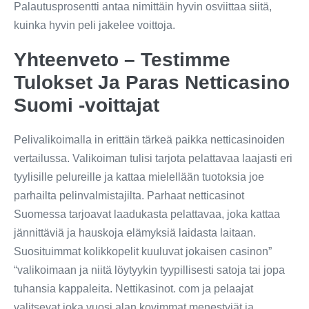
Palautusprosentti antaa nimittäin hyvin osviittaa siitä,
kuinka hyvin peli jakelee voittoja.
Yhteenveto – Testimme
Tulokset Ja Paras Netticasino
Suomi -voittajat
Pelivalikoimalla in erittäin tärkeä paikka netticasinoiden
vertailussa. Valikoiman tulisi tarjota pelattavaa laajasti eri
tyylisille pelureille ja kattaa mielellään tuotoksia joe
parhailta pelinvalmistajilta. Parhaat netticasinot
Suomessa tarjoavat laadukasta pelattavaa, joka kattaa
jännittäviä ja hauskoja elämyksiä laidasta laitaan.
Suosituimmat kolikkopelit kuuluvat jokaisen casinon”
“valikoimaan ja niitä löytyykin tyypillisesti satoja tai jopa
tuhansia kappaleita. Nettikasinot. com ja pelaajat
valitsevat joka vuosi alan kovimmat menestyjät ja