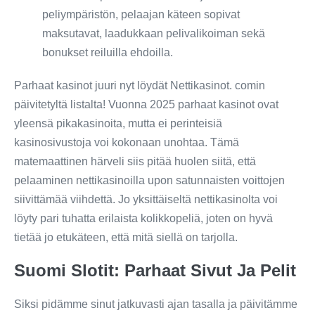
peliympäristön, pelaajan käteen sopivat
maksutavat, laadukkaan pelivalikoiman sekä
bonukset reiluilla ehdoilla.
Parhaat kasinot juuri nyt löydät Nettikasinot. comin
päivitetyltä listalta! Vuonna 2025 parhaat kasinot ovat
yleensä pikakasinoita, mutta ei perinteisiä
kasinosivustoja voi kokonaan unohtaa. Tämä
matemaattinen härveli siis pitää huolen siitä, että
pelaaminen nettikasinoilla upon satunnaisten voittojen
siivittämää viihdettä. Jo yksittäiseltä nettikasinolta voi
löyty pari tuhatta erilaista kolikkopeliä, joten on hyvä
tietää jo etukäteen, että mitä siellä on tarjolla.
Suomi Slotit: Parhaat Sivut Ja Pelit
Siksi pidämme sinut jatkuvasti ajan tasalla ja päivitämme