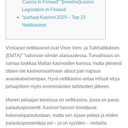
Casino In Finland” “[newline]casino
Legislation In Finland
“parhaat Kasinot 2025 – Top 10
Nettikasinot
Virolaiset nettikasinot ovat Viron Vero- ja Tullihallituksen
(EMTA)” “valvovan silmän alaisuudessa. Turvallisuus on
samaa luokkaa Maltan kasinoiden kanssa, mutta yleisesti
ottaen ote kasinomaailmaan about pari napsua
avarakatseisempaa. Hyvä nettikasino antaa reilusti etuja
pelaajilleen myös ensimmäisten talletusten jälkeen.
Monen pelaajan toiveissa on nettikasino, jossa on paras
palautusprosentti. Kasinot harvoin ilmoittavat
kokonaispalautustaan, mutta sen sijaan pelejä ja niiden
palautusprosentteja voi – ja on syytäkin – vertailla.