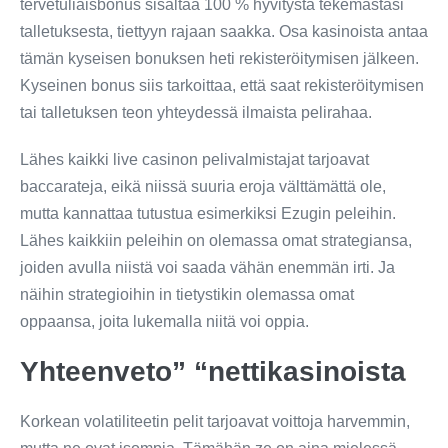
tervetuliaisbonus sisältää 100 % hyvitystä tekemästäsi
talletuksesta, tiettyyn rajaan saakka. Osa kasinoista antaa
tämän kyseisen bonuksen heti rekisteröitymisen jälkeen.
Kyseinen bonus siis tarkoittaa, että saat rekisteröitymisen
tai talletuksen teon yhteydessä ilmaista pelirahaa.
Lähes kaikki live casinon pelivalmistajat tarjoavat
baccarateja, eikä niissä suuria eroja välttämättä ole,
mutta kannattaa tutustua esimerkiksi Ezugin peleihin.
Lähes kaikkiin peleihin on olemassa omat strategiansa,
joiden avulla niistä voi saada vähän enemmän irti. Ja
näihin strategioihin in tietystikin olemassa omat
oppaansa, joita lukemalla niitä voi oppia.
Yhteenveto” “nettikasinoista
Korkean volatiliteetin pelit tarjoavat voittoja harvemmin,