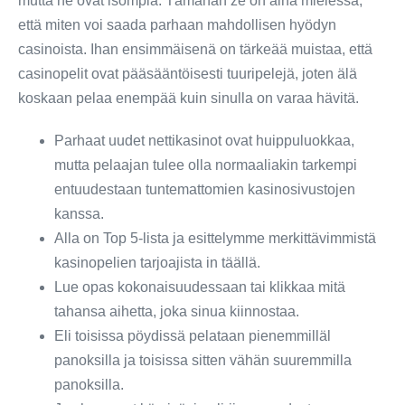
mutta ne ovat isompia. Tämähän ze on aina mielessä,
että miten voi saada parhaan mahdollisen hyödyn
casinoista. Ihan ensimmäisenä on tärkeää muistaa, että
casinopelit ovat pääsääntöisesti tuuripelejä, joten älä
koskaan pelaa enempää kuin sinulla on varaa hävitä.
Parhaat uudet nettikasinot ovat huippuluokkaa,
mutta pelaajan tulee olla normaaliakin tarkempi
entuudestaan tuntemattomien kasinosivustojen
kanssa.
Alla on Top 5-lista ja esittelymme merkittävimmistä
kasinopelien tarjoajista in täällä.
Lue opas kokonaisuudessaan tai klikkaa mitä
tahansa aihetta, joka sinua kiinnostaa.
Eli toisissa pöydissä pelataan pienemmilläl
panoksilla ja toisissa sitten vähän suuremmilla
panoksilla.