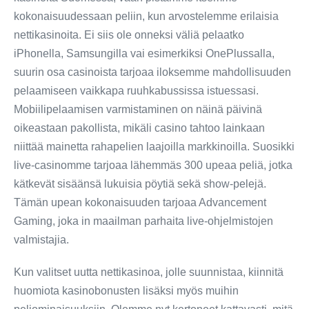
kokonaisuudessaan peliin, kun arvostelemme erilaisia
nettikasinoita. Ei siis ole onneksi väliä pelaatko
iPhonella, Samsungilla vai esimerkiksi OnePlussalla,
suurin osa casinoista tarjoaa iloksemme mahdollisuuden
pelaamiseen vaikkapa ruuhkabussissa istuessasi.
Mobiilipelaamisen varmistaminen on näinä päivinä
oikeastaan pakollista, mikäli casino tahtoo lainkaan
niittää mainetta rahapelien laajoilla markkinoilla. Suosikki
live-casinomme tarjoaa lähemmäs 300 upeaa peliä, jotka
kätkevät sisäänsä lukuisia pöytiä sekä show-pelejä.
Tämän upean kokonaisuuden tarjoaa Advancement
Gaming, joka in maailman parhaita live-ohjelmistojen
valmistajia.
Kun valitset uutta nettikasinoa, jolle suunnistaa, kiinnitä
huomiota kasinobonusten lisäksi myös muihin