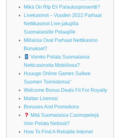
Mikä On Rtp Eli Palautusprosentti?
Livekasinot – Vuoden 2022 Parhaat
Nettikasinot Live-jakajilla
Suomalaisille Pelaajille
Millaisia Ovat Parhaat Nettikasino
Bonukset?
Voinko Pelata Suomalaisia
Netticasinoita Mobiilissa?
Huuuge Online Games Sulkee
Suomen Toimistonsa”
Welcome Bonus Deals Fit For Royalty
Maltan Lisenssi
Bonuses And Promotions
Mitä Suomalaisia Casinopelejä
Voin Pelata Netissä?
How To Find A Reliable Internet