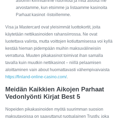
asioihin kiinnitämme huomiota ja mitä asioita me
arvostamme, kun etsimme ja listaamme kasinoita
Parhaat kasinot -listoillemme.
Visa ja Mastercard ovat yleisimmät luottokortit, joita
käytetään nettikasinoiden rahansiirrossa. Ne ovat
luotettava valinta, mutta voittojen kotiuttamisessa voi kyllä
kestää hieman pidempään muihin maksuvälineisiin
verrattuna. Muuten pikakasinot toimivat ihan samalla
tavalla kuin muutkin nettikasinot – niillä pelaamisen
aloittaminen vain about huomattavasti vähempivaivaista
https://finland-online-casino.com/
.
Meidän Kaikkien Aikojen Parhaat
Vedonlyönti Kirjat Best 5
Nopeiden pikakasinoiden myötä suurimman suosion
maksutavoissa on saavuttanut ruotsalainen Trustly, joka