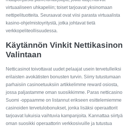
virtuaaliseen uhkapeliin; toiset tarjoavat yksinomaan
nettipelituotteita. Seuraavat ovat viisi parasta virtuaalista
kasino-ohjelmistoyritystä, jotka johtavat tietä
verkkopeliteollisuudessa.
Käytännön Vinkit Nettikasinon
Valintaan
Netticasinot toivottavat uudet pelaajat usein tervetulleiksi
erilaisten avokätisten bonusten turvin. Siirry tutustumaan
parhaisiin casinoetuuksiin artikkelimme reward osiosta,
jossa paljastamme oman suosikkimme. Paras netticasino
Suomi -oppaamme on listannut erikseen esittelemiemme
casinoiden tervetulobonukset, jonka lisäksi operaattorit
tarjoavat lukuisia vaihtuvia kampanjoita. Kannattaa siirtyä
oman suosikki operaattorin verkkosivuille ja tutustua