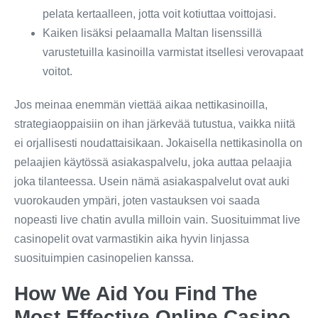
pelata kertaalleen, jotta voit kotiuttaa voittojasi.
Kaiken lisäksi pelaamalla Maltan lisenssillä
varustetuilla kasinoilla varmistat itsellesi verovapaat
voitot.
Jos meinaa enemmän viettää aikaa nettikasinoilla,
strategiaoppaisiin on ihan järkevää tutustua, vaikka niitä
ei orjallisesti noudattaisikaan. Jokaisella nettikasinolla on
pelaajien käytössä asiakaspalvelu, joka auttaa pelaajia
joka tilanteessa. Usein nämä asiakaspalvelut ovat auki
vuorokauden ympäri, joten vastauksen voi saada
nopeasti live chatin avulla milloin vain. Suosituimmat live
casinopelit ovat varmastikin aika hyvin linjassa
suosituimpien casinopelien kanssa.
How We Aid You Find The
Most Effective Online Casino