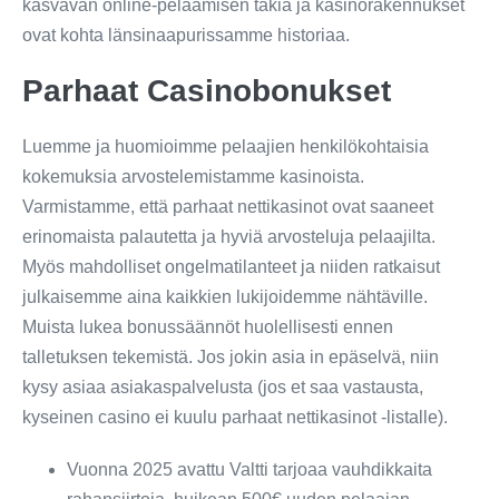
kasvavan online-pelaamisen takia ja kasinorakennukset
ovat kohta länsinaapurissamme historiaa.
Parhaat Casinobonukset
Luemme ja huomioimme pelaajien henkilökohtaisia
kokemuksia arvostelemistamme kasinoista.
Varmistamme, että parhaat nettikasinot ovat saaneet
erinomaista palautetta ja hyviä arvosteluja pelaajilta.
Myös mahdolliset ongelmatilanteet ja niiden ratkaisut
julkaisemme aina kaikkien lukijoidemme nähtäville.
Muista lukea bonussäännöt huolellisesti ennen
talletuksen tekemistä. Jos jokin asia in epäselvä, niin
kysy asiaa asiakaspalvelusta (jos et saa vastausta,
kyseinen casino ei kuulu parhaat nettikasinot -listalle).
Vuonna 2025 avattu Valtti tarjoaa vauhdikkaita