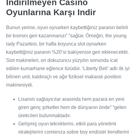
İndirilmeyen Casino
Oyunlarına Karşı Indir
Bunun yerine, oyun oynarken kaybettiğiniz paranın belirli
bir kısmını geri kazanmanızı” “sağlar. Örneğin, the young
lady Pazartesi, bir hafta boyunca slot oynarken
kaybettiğiniz paranın %20’si bakiyenize geri eklenecektir.
Slot makineleri, on dokuzuncu yüzyılın sonunda icat
edilen kumarhane eğlence türüdür. ‘Liberty Bell’ adlı ilk iyi
bilinen unit, kaldıraçlı ve ağır fiziksel makaralı position
makinesiydi.
Lisanslı sağlayıcılar arasında hem pazara en yeni
giren genç şirketler hem de dünyanın önde” “gelen
üreticileri bulunmaktadır.
Gelişmiş oyun tekniklerini, etkili para yönetimi
stratejilerini comienza sobre boy endüstri trendlerini