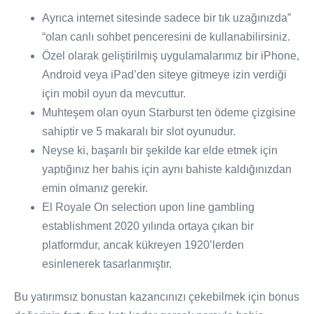
Ayrıca internet sitesinde sadece bir tık uzağınızda”
“olan canlı sohbet penceresini de kullanabilirsiniz.
Özel olarak geliştirilmiş uygulamalarımız bir iPhone,
Android veya iPad’den siteye gitmeye izin verdiği
için mobil oyun da mevcuttur.
Muhteşem olan oyun Starburst ten ödeme çizgisine
sahiptir ve 5 makaralı bir slot oyunudur.
Neyse ki, başarılı bir şekilde kar elde etmek için
yaptığınız her bahis için aynı bahiste kaldığınızdan
emin olmanız gerekir.
El Royale On selection upon line gambling
establishment 2020 yılında ortaya çıkan bir
platformdur, ancak kükreyen 1920’lerden
esinlenerek tasarlanmıştır.
Bu yatırımsız bonustan kazancınızı çekebilmek için bonus