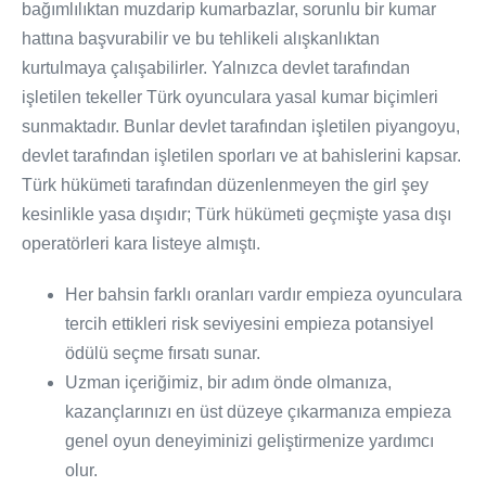
bağımlılıktan muzdarip kumarbazlar, sorunlu bir kumar
hattına başvurabilir ve bu tehlikeli alışkanlıktan
kurtulmaya çalışabilirler. Yalnızca devlet tarafından
işletilen tekeller Türk oyunculara yasal kumar biçimleri
sunmaktadır. Bunlar devlet tarafından işletilen piyangoyu,
devlet tarafından işletilen sporları ve at bahislerini kapsar.
Türk hükümeti tarafından düzenlenmeyen the girl şey
kesinlikle yasa dışıdır; Türk hükümeti geçmişte yasa dışı
operatörleri kara listeye almıştı.
Her bahsin farklı oranları vardır empieza oyunculara
tercih ettikleri risk seviyesini empieza potansiyel
ödülü seçme fırsatı sunar.
Uzman içeriğimiz, bir adım önde olmanıza,
kazançlarınızı en üst düzeye çıkarmanıza empieza
genel oyun deneyiminizi geliştirmenize yardımcı
olur.