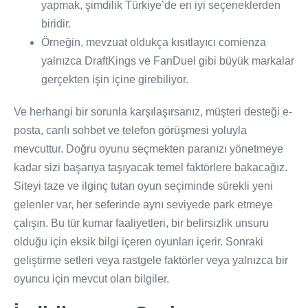
yapmak, şimdilik Türkiye’de en iyi seçeneklerden
biridir.
Örneğin, mevzuat oldukça kısıtlayıcı comienza
yalnızca DraftKings ve FanDuel gibi büyük markalar
gerçekten işin içine girebiliyor.
Ve herhangi bir sorunla karşılaşırsanız, müşteri desteği e-
posta, canlı sohbet ve telefon görüşmesi yoluyla
mevcuttur. Doğru oyunu seçmekten paranızı yönetmeye
kadar sizi başarıya taşıyacak temel faktörlere bakacağız.
Siteyi taze ve ilginç tutan oyun seçiminde sürekli yeni
gelenler var, her seferinde aynı seviyede park etmeye
çalışın. Bu tür kumar faaliyetleri, bir belirsizlik unsuru
olduğu için eksik bilgi içeren oyunları içerir. Sonraki
geliştirme setleri veya rastgele faktörler veya yalnızca bir
oyuncu için mevcut olan bilgiler.