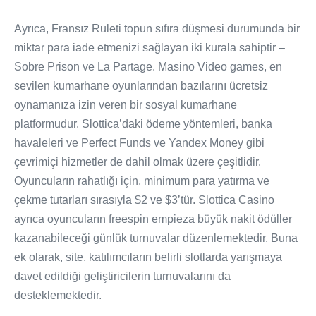
Ayrıca, Fransız Ruleti topun sıfıra düşmesi durumunda bir
miktar para iade etmenizi sağlayan iki kurala sahiptir –
Sobre Prison ve La Partage. Masino Video games, en
sevilen kumarhane oyunlarından bazılarını ücretsiz
oynamanıza izin veren bir sosyal kumarhane
platformudur. Slottica’daki ödeme yöntemleri, banka
havaleleri ve Perfect Funds ve Yandex Money gibi
çevrimiçi hizmetler de dahil olmak üzere çeşitlidir.
Oyuncuların rahatlığı için, minimum para yatırma ve
çekme tutarları sırasıyla $2 ve $3’tür. Slottica Casino
ayrıca oyuncuların freespin empieza büyük nakit ödüller
kazanabileceği günlük turnuvalar düzenlemektedir. Buna
ek olarak, site, katılımcıların belirli slotlarda yarışmaya
davet edildiği geliştiricilerin turnuvalarını da
desteklemektedir.