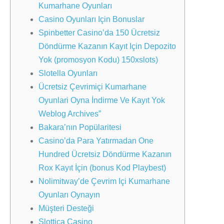
Kumarhane Oyunları
Casino Oyunları Için Bonuslar
Spinbetter Casino’da 150 Ücretsiz
Döndürme Kazanın Kayıt Için Depozito
Yok (promosyon Kodu) 150xslots)
Slotella Oyunları
Ücretsiz Çevrimiçi Kumarhane
Oyunlari Oyna İndirme Ve Kayıt Yok
Weblog Archives”
Bakara’nın Popülaritesi
Casino’da Para Yatırmadan One
Hundred Ücretsiz Döndürme Kazanın
Rox Kayıt İçin (bonus Kod Playbest)
Nolimitway’de Çevrim Içi Kumarhane
Oyunları Oynayın
Müşteri Desteği
Slottica Casino