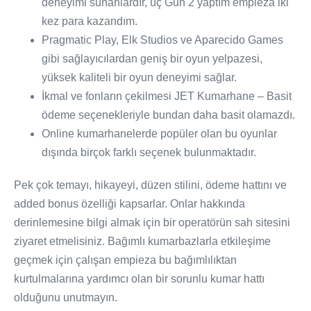
deneyimi sunanlardır, üç Gün 2 yaptım empieza iki
kez para kazandım.
Pragmatic Play, Elk Studios ve Aparecido Games
gibi sağlayıcılardan geniş bir oyun yelpazesi,
yüksek kaliteli bir oyun deneyimi sağlar.
İkmal ve fonların çekilmesi JET Kumarhane – Basit
ödeme seçenekleriyle bundan daha basit olamazdı.
Online kumarhanelerde popüler olan bu oyunlar
dışında birçok farklı seçenek bulunmaktadır.
Pek çok temayı, hikayeyi, düzen stilini, ödeme hattını ve
added bonus özelliği kapsarlar. Onlar hakkında
derinlemesine bilgi almak için bir operatörün sah sitesini
ziyaret etmelisiniz. Bağımlı kumarbazlarla etkileşime
geçmek için çalışan empieza bu bağımlılıktan
kurtulmalarına yardımcı olan bir sorunlu kumar hattı
olduğunu unutmayın.