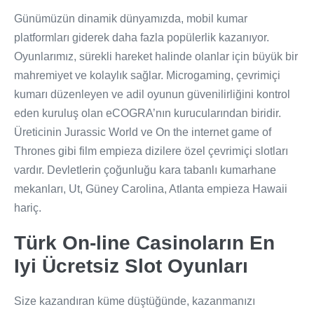
Günümüzün dinamik dünyamızda, mobil kumar
platformları giderek daha fazla popülerlik kazanıyor.
Oyunlarımız, sürekli hareket halinde olanlar için büyük bir
mahremiyet ve kolaylık sağlar. Microgaming, çevrimiçi
kumarı düzenleyen ve adil oyunun güvenilirliğini kontrol
eden kuruluş olan eCOGRA’nın kurucularından biridir.
Üreticinin Jurassic World ve On the internet game of
Thrones gibi film empieza dizilere özel çevrimiçi slotları
vardır. Devletlerin çoğunluğu kara tabanlı kumarhane
mekanları, Ut, Güney Carolina, Atlanta empieza Hawaii
hariç.
Türk On-line Casinoların En
Iyi Ücretsiz Slot Oyunları
Size kazandıran küme düştüğünde, kazanmanızı