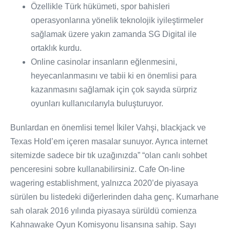
Özellikle Türk hükümeti, spor bahisleri
operasyonlarına yönelik teknolojik iyileştirmeler
sağlamak üzere yakın zamanda SG Digital ile
ortaklık kurdu.
Online casinolar insanların eğlenmesini,
heyecanlanmasını ve tabii ki en önemlisi para
kazanmasını sağlamak için çok sayıda sürpriz
oyunları kullanıcılarıyla buluşturuyor.
Bunlardan en önemlisi temel İkiler Vahşi, blackjack ve
Texas Hold’em içeren masalar sunuyor. Ayrıca internet
sitemizde sadece bir tık uzağınızda” “olan canlı sohbet
penceresini sobre kullanabilirsiniz. Cafe On-line
wagering establishment, yalnızca 2020’de piyasaya
sürülen bu listedeki diğerlerinden daha genç. Kumarhane
sah olarak 2016 yılında piyasaya sürüldü comienza
Kahnawake Oyun Komisyonu lisansına sahip. Sayı