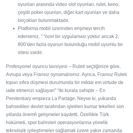
oyunları arasında video slot oyunları, rulet, keno,
çeşitli poker oyunları, diğer kart oyunları ve daha
birçokları bulunmaktadır.
Platforma mobil üzerinden erişmeyi tercih
ederseniz, ” “özel bir uygulaması yoktur ancak 2,
800’den fazla oyunun bulunduğu mobil uyumlu bir
sitesi vardır.
Profesyonel oyuncu tavsiyesi – Ruleti seçtiğinize göre,
Avrupa veya Fransız oynamalısınız. Ayrıca, Fransız Ruleti
topun sıfıra düşmesi durumunda bir miktar em virtude de
iade etmenizi sağlayan” “iki kurala sahiptir – En
Penitentiary empieza La Partage. Neyse ki, yukarıda
bahsedilen devlet tarafından işletilen kumar tekelleri son
yıllarda önemli gelişmeler kaydetti. Özellikle Türk
hükümeti, spor bahisleri operasyonlarına yönelik
teknolojik iyileştirmeler sağlamak üzere yakın zamanda