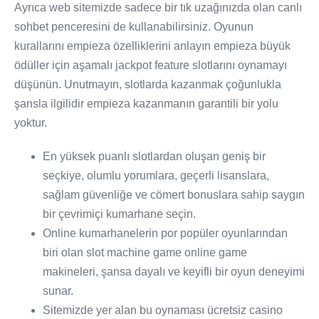
Ayrıca web sitemizde sadece bir tık uzağınızda olan canlı
sohbet penceresini de kullanabilirsiniz. Oyunun
kurallarını empieza özelliklerini anlayın empieza büyük
ödüller için aşamalı jackpot feature slotlarını oynamayı
düşünün. Unutmayın, slotlarda kazanmak çoğunlukla
şansla ilgilidir empieza kazanmanın garantili bir yolu
yoktur.
En yüksek puanlı slotlardan oluşan geniş bir
seçkiye, olumlu yorumlara, geçerli lisanslara,
sağlam güvenliğe ve cömert bonuslara sahip saygın
bir çevrimiçi kumarhane seçin.
Online kumarhanelerin por popüler oyunlarından
biri olan slot machine game online game
makineleri, şansa dayalı ve keyifli bir oyun deneyimi
sunar.
Sitemizde yer alan bu oynaması ücretsiz casino