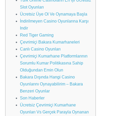
Türk Online Casinoların En Iyi Ücretsiz
Slot Oyunları
Ücretsiz Üye Ol Ve Oynamaya Başla
İndirilmeyen Casino Oyunlarına Karşı
Indir
Red Tiger Gaming
Çevrimiçi Bakara Kumarhaneleri
Canlı Casino Oyunları
Çevrimiçi Kumarhane Platformlarının
Sorumlu Kumar Politikasına Sahip
Olduğundan Emin Olun
Bakara Dışında Hangi Casino
Oyunlarını Oynayabilirim – Bakara
Benzeri Oyunlar
Son Haberler
Ücretsiz Çevrimiçi Kumarhane
Oyunları Vs Gerçek Parayla Oynanan