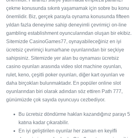
çekme konusunda sıkıntı yaşamamak için sobre bu konu
önemlidir. Biz, gerçek parayla oynama konusunda fifteen
yıldan fazla deneyime sahip deneyimli çevrimiçi on-line
gambling establishment oyuncularından oluşan bir ekibiz.
Sitemizde CasinoGames77, oynayabileceğiniz en iyi
ücretsiz çevrimiçi kumarhane oyunlarından bir seçkiye
sahipsiniz. Sitemizde yer alan bu oynaması ücretsiz
casino oyunları arasında video slot machine oyunları,
rulet, keno, çeşitli poker oyunları, diğer kart oyunları ve
daha birçokları bulunmaktadır. En popüler online slot
oyunlarından biri olarak adından söz ettiren Path 777,
günümüzde çok sayıda oyuncuyu cezbediyor.
Bu ücretsiz döndürme hakları kazandığınız parayı 5
katına kadar çıkarabilir.
En iyi geliştirilen oyunlar her zaman en keyifli