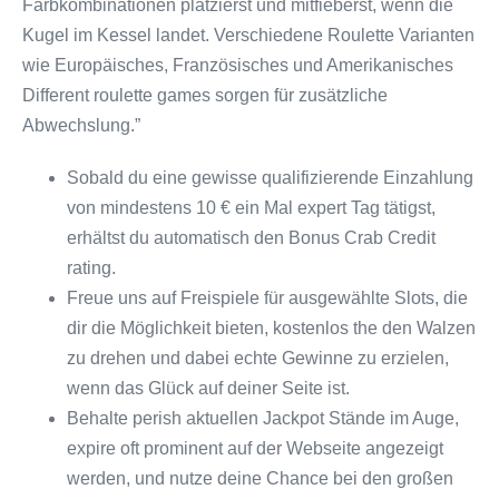
Farbkombinationen platzierst und mitfieberst, wenn die
Kugel im Kessel landet. Verschiedene Roulette Varianten
wie Europäisches, Französisches und Amerikanisches
Different roulette games sorgen für zusätzliche
Abwechslung.”
Sobald du eine gewisse qualifizierende Einzahlung
von mindestens 10 € ein Mal expert Tag tätigst,
erhältst du automatisch den Bonus Crab Credit
rating.
Freue uns auf Freispiele für ausgewählte Slots, die
dir die Möglichkeit bieten, kostenlos the den Walzen
zu drehen und dabei echte Gewinne zu erzielen,
wenn das Glück auf deiner Seite ist.
Behalte perish aktuellen Jackpot Stände im Auge,
expire oft prominent auf der Webseite angezeigt
werden, und nutze deine Chance bei den großen