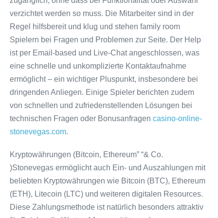
zugänglich, ohne dass bei Funktionalität oder Auswahl
verzichtet werden so muss. Die Mitarbeiter sind in der
Regel hilfsbereit und klug und stehen family room
Spielern bei Fragen und Problemen zur Seite. Der Help
ist per Email-based und Live-Chat angeschlossen, was
eine schnelle und unkomplizierte Kontaktaufnahme
ermöglicht – ein wichtiger Pluspunkt, insbesondere bei
dringenden Anliegen. Einige Spieler berichten zudem
von schnellen und zufriedenstellenden Lösungen bei
technischen Fragen oder Bonusanfragen
casino-online-
stonevegas.com
.
Kryptowährungen (Bitcoin, Ethereum” “& Co.
)Stonevegas ermöglicht auch Ein- und Auszahlungen mit
beliebten Kryptowährungen wie Bitcoin (BTC), Ethereum
(ETH), Litecoin (LTC) und weiteren digitalen Resources.
Diese Zahlungsmethode ist natürlich besonders attraktiv