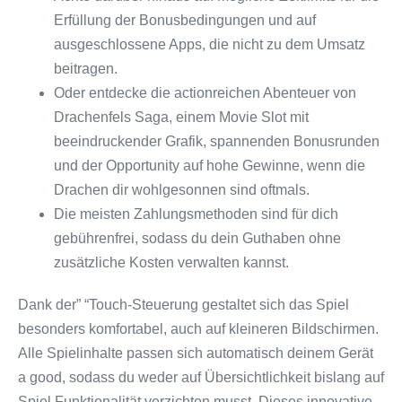
Erfüllung der Bonusbedingungen und auf
ausgeschlossene Apps, die nicht zu dem Umsatz
beitragen.
Oder entdecke die actionreichen Abenteuer von
Drachenfels Saga, einem Movie Slot mit
beeindruckender Grafik, spannenden Bonusrunden
und der Opportunity auf hohe Gewinne, wenn die
Drachen dir wohlgesonnen sind oftmals.
Die meisten Zahlungsmethoden sind für dich
gebührenfrei, sodass du dein Guthaben ohne
zusätzliche Kosten verwalten kannst.
Dank der” “Touch-Steuerung gestaltet sich das Spiel
besonders komfortabel, auch auf kleineren Bildschirmen.
Alle Spielinhalte passen sich automatisch deinem Gerät
a good, sodass du weder auf Übersichtlichkeit bislang auf
Spiel Funktionalität verzichten musst. Dieses innovative