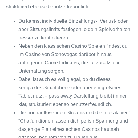
strukturiert ebenso benutzerfreundlich.
Du kannst individuelle Einzahlungs-, Verlust- oder
aber Sitzungslimits festlegen, o dein Spielverhalten
besser zu kontrollieren.
Neben den klassischen Casino Spielen findest du
im Casino von Stonevegas darüber hinaus
aufregende Game Indicates, die für zusätzliche
Unterhaltung sorgen.
Dabei ist auch es völlig egal, ob du dieses
kompaktes Smartphone oder aber ein größeres
Tablet nutzt – pass away Darstellung bleibt immer
klar, strukturiert ebenso benutzerfreundlich.
Die hochauflösenden Streams und die interaktiven”
“Chatfunktionen lassen dich perish Spannung und
dasjenige Flair eines echten Casinos hautnah
erfahren, bequem von zu Hause aus.