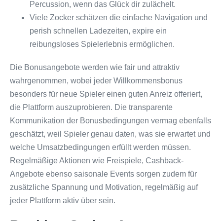
Percussion, wenn das Glück dir zulächelt.
Viele Zocker schätzen die einfache Navigation und
perish schnellen Ladezeiten, expire ein
reibungsloses Spielerlebnis ermöglichen.
Die Bonusangebote werden wie fair und attraktiv
wahrgenommen, wobei jeder Willkommensbonus
besonders für neue Spieler einen guten Anreiz offeriert,
die Plattform auszuprobieren. Die transparente
Kommunikation der Bonusbedingungen vermag ebenfalls
geschätzt, weil Spieler genau daten, was sie erwartet und
welche Umsatzbedingungen erfüllt werden müssen.
Regelmäßige Aktionen wie Freispiele, Cashback-
Angebote ebenso saisonale Events sorgen zudem für
zusätzliche Spannung und Motivation, regelmäßig auf
jeder Plattform aktiv über sein.