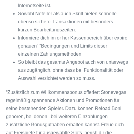
Internetseite ist.
Sowohl Neteller als auch Skrill bieten schnelle
ebenso sichere Transaktionen mit besonders
kurzen Bearbeitungszeiten.
Informiere dich im or her Kassenbereich über expire
genauen” “Bedingungen und Limits dieser
einzelnen Zahlungsmethoden.
So bleibt das gesamte Angebot auch von unterwegs
aus zugänglich, ohne dass bei Funktionalität oder
Auswahl verzichtet werden so muss.
“Zusätzlich zum Willkommensbonus offeriert Stonevegas
regelmäßig spannende Aktionen und Promotionen für
seine bestehenden Spieler. Dazu können Reload Boni
gehören, bei denen i bei weiteren Einzahlungen
zusätzliche Bonusguthaben erhalten kannst. Freue dich
auf Freispiele für ausgewählte Slots, perish dir die