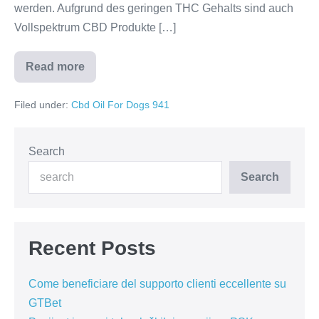
werden. Aufgrund des geringen THC Gehalts sind auch
Vollspektrum CBD Produkte […]
Read more
CBD
Öl
Was
Filed under:
Cbd Oil For Dogs 941
ist
CBD
Öl
und
wofür
Search
wird
es
Search
angewendet
Recent Posts
Come beneficiare del supporto clienti eccellente su
GTBet