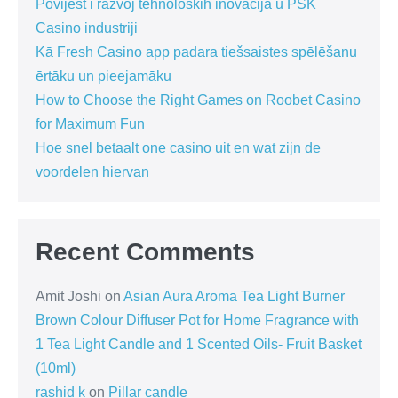
Povijest i razvoj tehnoloških inovacija u PSK
Casino industriji
Kā Fresh Casino app padara tiešsaistes spēlēšanu
ērtāku un pieejamāku
How to Choose the Right Games on Roobet Casino
for Maximum Fun
Hoe snel betaalt one casino uit en wat zijn de
voordelen hiervan
Recent Comments
Amit Joshi
on
Asian Aura Aroma Tea Light Burner
Brown Colour Diffuser Pot for Home Fragrance with
1 Tea Light Candle and 1 Scented Oils- Fruit Basket
(10ml)
rashid k
on
Pillar candle