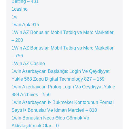
Betting – 431
1casino
1w
1win Apk 915
1Win AZ Bonuslar, Mobil Tətbiq və Mərc Marketləri
– 200
1Win AZ Bonuslar, Mobil Tətbiq və Mərc Marketləri
– 756
1Win AZ Casino
1win Azerbaycan Başlanğıc Login Və Qeydiyyat
Yukle 568 Zopu Digital Technology 827 – 159
1win Azerbaycan Proloq Login Və Qeydiyyat Yukle
884 Archives – 556
1win Azərbaycan ᐉ Bukmeker Kontorunun Formal
Saytı ᐉ Bonuslar Və Idman Mərcləri – 810
1win Bonusları Necə Əldə Görmək Və
Aktivləşdirmək Olar – 0