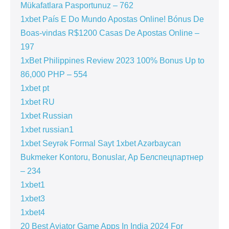
Mükafatlara Pasportunuz – 762
1xbet País E Do Mundo Apostas Online! Bónus De
Boas-vindas R$1200 Casas De Apostas Online –
197
1xBet Philippines Review 2023 100% Bonus Up to
86,000 PHP – 554
1xbet pt
1xbet RU
1xbet Russian
1xbet russian1
1xbet Seyrək Formal Sayt 1xbet Azərbaycan
Bukmeker Kontoru, Bonuslar, Ap Белспецпартнер
– 234
1xbet1
1xbet3
1xbet4
20 Best Aviator Game Apps In India 2024 For