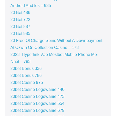
Android And Ios – 935
20 Bet 486
20 Bet 722
20 Bet 887
20 Bet 985
20 Free Of Charge Spins Without A Downpayment
At Ozwin On Collection Casino – 173
2023 ️ Hyperlink Vào Mostbet Mobile Phone Mới
Nhất – 783
20bet Bonus 336
20bet Bonus 786
20bet Casino 975
20bet Casino Logowanie 440
20bet Casino Logowanie 473
20bet Casino Logowanie 554
20bet Casino Logowanie 679