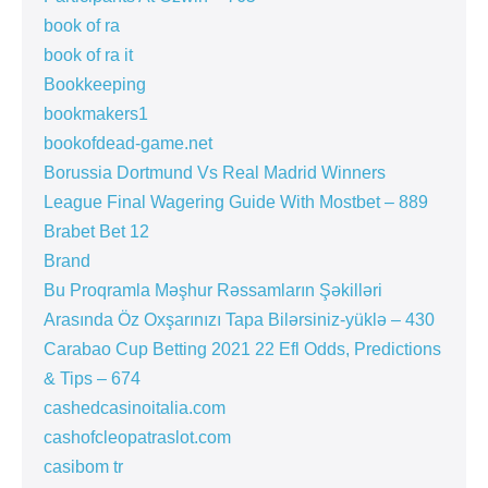
book of ra
book of ra it
Bookkeeping
bookmakers1
bookofdead-game.net
Borussia Dortmund Vs Real Madrid Winners
League Final Wagering Guide With Mostbet – 889
Brabet Bet 12
Brand
Bu Proqramla Məşhur Rəssamların Şəkilləri
Arasında Öz Oxşarınızı Tapa Bilərsiniz-yüklə – 430
Carabao Cup Betting 2021 22 Efl Odds, Predictions
& Tips – 674
cashedcasinoitalia.com
cashofcleopatraslot.com
casibom tr