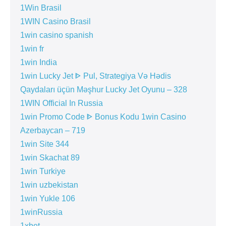
1Win Brasil
1WIN Casino Brasil
1win casino spanish
1win fr
1win India
1win Lucky Jet ᐈ Pul, Strategiya Və Hədis
Qaydaları üçün Məşhur Lucky Jet Oyunu – 328
1WIN Official In Russia
1win Promo Code ᐈ Bonus Kodu 1win Casino
Azerbaycan – 719
1win Site 344
1win Skachat 89
1win Turkiye
1win uzbekistan
1win Yukle 106
1winRussia
1xbet