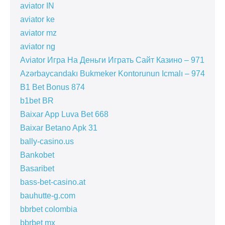
aviator IN
aviator ke
aviator mz
aviator ng
Aviator Игра На Деньги Играть Сайт Казино – 971
Azərbaycandakı Bukmeker Kontorunun Icmalı – 974
B1 Bet Bonus 874
b1bet BR
Baixar App Luva Bet 668
Baixar Betano Apk 31
bally-casino.us
Bankobet
Basaribet
bass-bet-casino.at
bauhutte-g.com
bbrbet colombia
bbrbet mx