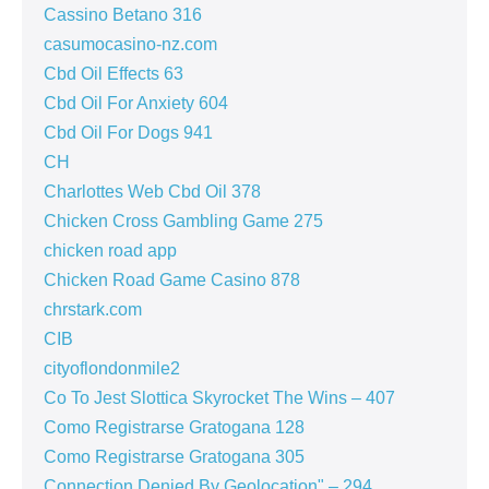
Cassino Betano 316
casumocasino-nz.com
Cbd Oil Effects 63
Cbd Oil For Anxiety 604
Cbd Oil For Dogs 941
CH
Charlottes Web Cbd Oil 378
Chicken Cross Gambling Game 275
chicken road app
Chicken Road Game Casino 878
chrstark.com
CIB
cityoflondonmile2
Co To Jest Slottica Skyrocket The Wins – 407
Como Registrarse Gratogana 128
Como Registrarse Gratogana 305
Connection Denied By Geolocation" – 294