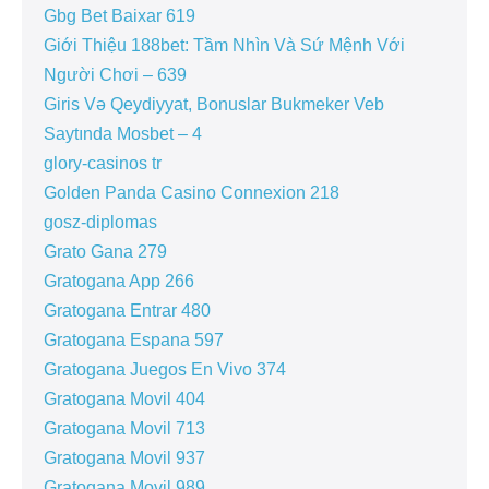
Gbg Bet Baixar 619
Giới Thiệu 188bet: Tầm Nhìn Và Sứ Mệnh Với
Người Chơi – 639
Giris Və Qeydiyyat, Bonuslar Bukmeker Veb
Saytında Mosbet – 4
glory-casinos tr
Golden Panda Casino Connexion 218
gosz-diplomas
Grato Gana 279
Gratogana App 266
Gratogana Entrar 480
Gratogana Espana 597
Gratogana Juegos En Vivo 374
Gratogana Movil 404
Gratogana Movil 713
Gratogana Movil 937
Gratogana Movil 989