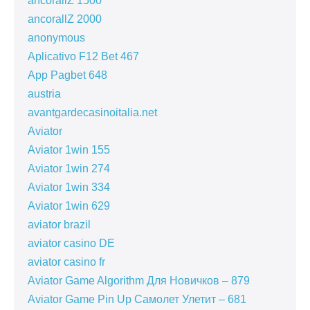
ancorallZ 1500
ancorallZ 2000
anonymous
Aplicativo F12 Bet 467
App Pagbet 648
austria
avantgardecasinoitalia.net
Aviator
Aviator 1win 155
Aviator 1win 274
Aviator 1win 334
Aviator 1win 629
aviator brazil
aviator casino DE
aviator casino fr
Aviator Game Algorithm Для Новичков – 879
Aviator Game Pin Up Самолет Улетит – 681