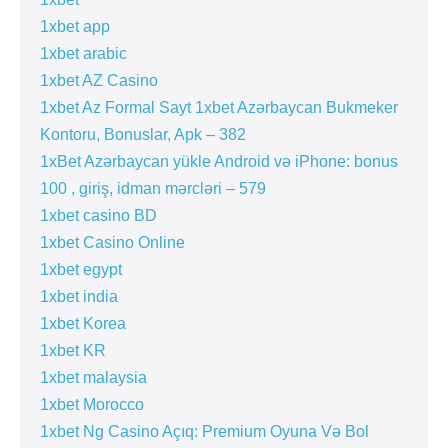
1xbet app
1xbet arabic
1xbet AZ Casino
1xbet Az Formal Sayt 1xbet Azərbaycan Bukmeker
Kontoru, Bonuslar, Apk – 382
1xBet Azərbaycan yükle Android və iPhone: bonus
100 , giriş, idman mərcləri – 579
1xbet casino BD
1xbet Casino Online
1xbet egypt
1xbet india
1xbet Korea
1xbet KR
1xbet malaysia
1xbet Morocco
1xbet Ng Casino Açıq: Premium Oyuna Və Bol