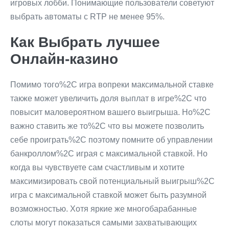
игровых лобби. Понимающие пользователи советуют
выбрать автоматы с RTP не менее 95%.
Как Выбрать лучшее
Онлайн-казино
Помимо того%2C игра вопреки максимальной ставке
также может увеличить доля выплат в игре%2C что
повысит маловероятном вашего выигрыша. Но%2C
важно ставить же то%2C что вы можете позволить
себе проиграть%2C поэтому помните об управлении
банкроллом%2C играя с максимальной ставкой. Но
когда вы чувствуете сам счастливым и хотите
максимизировать свой потенциальный выигрыш%2C
игра с максимальной ставкой может быть разумной
возможностью. Хотя яркие же многобарабанные
слоты могут показаться самыми захватывающих