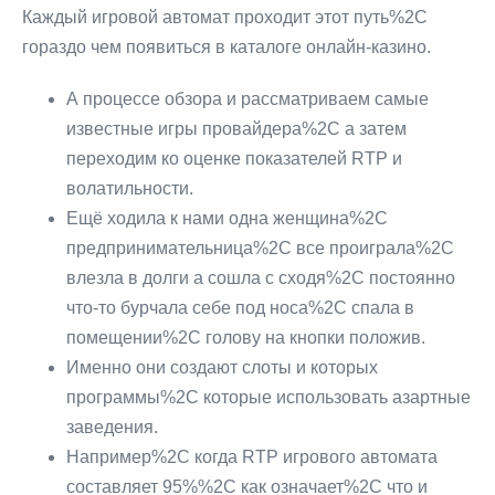
Каждый игровой автомат проходит этот путь%2C
гораздо чем появиться в каталоге онлайн-казино.
А процессе обзора и рассматриваем самые
известные игры провайдера%2C а затем
переходим ко оценке показателей RTP и
волатильности.
Ещё ходила к нами одна женщина%2C
предпринимательница%2C все проиграла%2C
влезла в долги а сошла с сходя%2C постоянно
что-то бурчала себе под носа%2C спала в
помещении%2C голову на кнопки положив.
Именно они создают слоты и которых
программы%2C которые использовать азартные
заведения.
Например%2C когда RTP игрового автомата
составляет 95%%2C как означает%2C что и