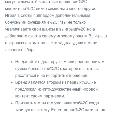
могут включать бесплатные вращения%2C
множители%2C дикие символы а многое другое.
Играя в слоты пиппардом дополнительными
бонусными функциями%2C” “вы не только
увеличиваете свои шансы в выигрыш%2C но а
добавляете азарта своему игровому опыту. Выигрыш
в игровых автоматах — это задала удачи и мере
личного выбора.
Не давайте в долг друзьям или родственникам
сумма больше той%2C с которой вы готовы
расстаться и не испортить отношения.
Бренд является вторым из первых%2C не
предложил крипто-дружественный игровой
контент своим партнерам.
Признать что ты его уже лишился%2C когда
закинул в систему. Естественно%2C казино так