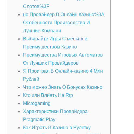
Слотов%3F
но Провайдер В Онлайн Казино%3A
Особенности Производства И
Лучшие Компани
Выбирайте Игры С меньшее
Преимуществом Казино
Преимущества Игровых Автоматов
От Лучших Провайдеров
Я Проиграл В Онлайн-казино 4 Млн
Рублей
Что можно Знать О Бонусах Казино
Кто или Влиять На Rtp
Microgaming
Характеристики Провайдера
Pragmatic Play
Как Играть В Казино в Рулетку