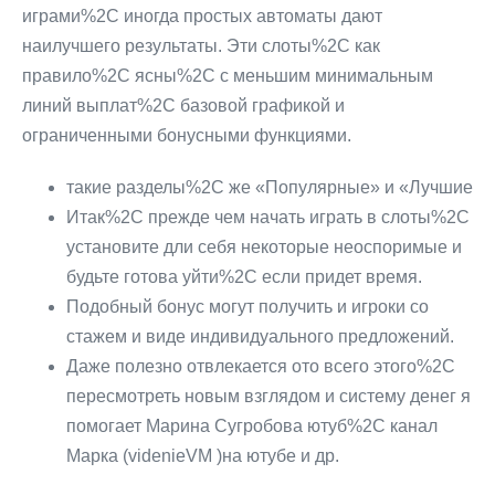
играми%2C иногда простых автоматы дают
наилучшего результаты. Эти слоты%2C как
правило%2C ясны%2C с меньшим минимальным
линий выплат%2C базовой графикой и
ограниченными бонусными функциями.
такие разделы%2C же «Популярные» и «Лучшие
Итак%2C прежде чем начать играть в слоты%2C
установите дли себя некоторые неоспоримые и
будьте готова уйти%2C если придет время.
Подобный бонус могут получить и игроки со
стажем и виде индивидуального предложений.
Даже полезно отвлекается ото всего этого%2C
пересмотреть новым взглядом и систему денег я
помогает Марина Сугробова ютуб%2C канал
Марка (videnieVM )на ютубе и др.