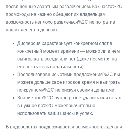
посвященные азартным развлечениям. Как часто%2C
промокоды на казино обещают их владельцам
возможность неплохо развлечься%2C не потратив
ваших денег на депозит.
Дисперсия характеризует конкретном слот в
конкретный момент времени — можно ли в нем
выигрывать всегда или нет (даже несмотря на
его показатель волатильности).
Воспользовавшись этими предложения%2C вы
можете дольше свое игровое время и выиграть
по-крупному%2C не рискуя своими деньгами.
Знание того%2C нужно разве ударить или встал
в нужное во%2C может значительно
использовать ваши шансы в успех.
В видеослотах поддерживается возможность сделали