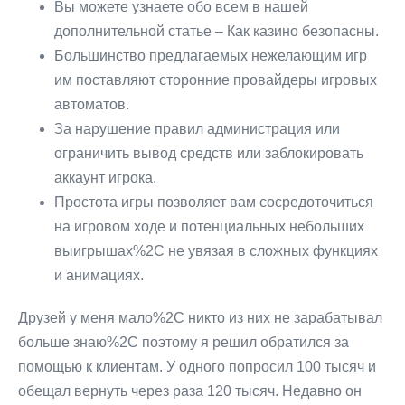
Вы можете узнаете обо всем в нашей
дополнительной статье – Как казино безопасны.
Большинство предлагаемых нежелающим игр
им поставляют сторонние провайдеры игровых
автоматов.
За нарушение правил администрация или
ограничить вывод средств или заблокировать
аккаунт игрока.
Простота игры позволяет вам сосредоточиться
на игровом ходе и потенциальных небольших
выигрышах%2C не увязая в сложных функциях
и анимациях.
Друзей у меня мало%2C никто из них не зарабатывал
больше знаю%2C поэтому я решил обратился за
помощью к клиентам. У одного попросил 100 тысяч и
обещал вернуть через раза 120 тысяч. Недавно он