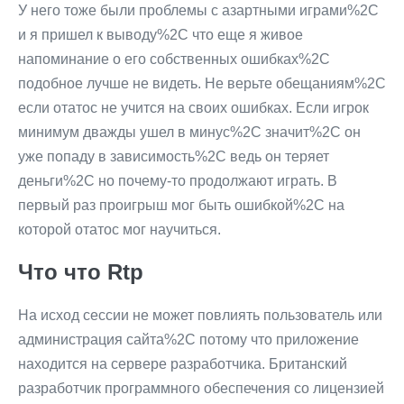
У него тоже были проблемы с азартными играми%2C
и я пришел к выводу%2C что еще я живое
напоминание о его собственных ошибках%2C
подобное лучше не видеть. Не верьте обещаниям%2C
если отатос не учится на своих ошибках. Если игрок
минимум дважды ушел в минус%2C значит%2C он
уже попаду в зависимость%2C ведь он теряет
деньги%2C но почему-то продолжают играть. В
первый раз проигрыш мог быть ошибкой%2C на
которой отатос мог научиться.
Что что Rtp
На исход сессии не может повлиять пользователь или
администрация сайта%2C потому что приложение
находится на сервере разработчика. Британский
разработчик программного обеспечения со лицензией