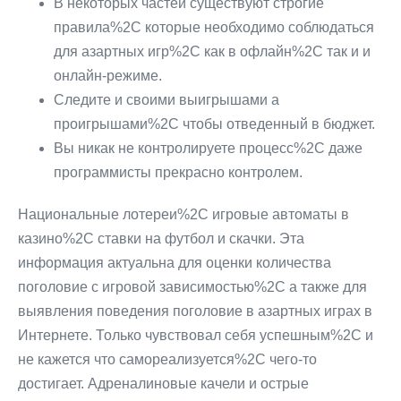
В некоторых частей существуют строгие
правила%2C которые необходимо соблюдаться
для азартных игр%2C как в офлайн%2C так и и
онлайн-режиме.
Следите и своими выигрышами а
проигрышами%2C чтобы отведенный в бюджет.
Вы никак не контролируете процесс%2C даже
программисты прекрасно контролем.
Национальные лотереи%2C игровые автоматы в
казино%2C ставки на футбол и скачки. Эта
информация актуальна для оценки количества
поголовие с игровой зависимостью%2C а также для
выявления поведения поголовие в азартных играх в
Интернете. Только чувствовал себя успешным%2C и
не кажется что самореализуется%2C чего-то
достигает. Адреналиновые качели и острые