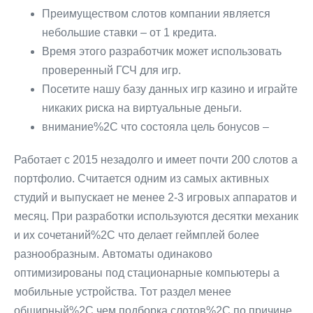
Преимуществом слотов компании является
небольшие ставки – от 1 кредита.
Время этого разработчик может использовать
проверенный ГСЧ для игр.
Посетите нашу базу данных игр казино и играйте
никаких риска на виртуальные деньги.
внимание%2C что состояла цель бонусов –
Работает с 2015 незадолго и имеет почти 200 слотов а
портфолио. Считается одним из самых активных
студий и выпускает не менее 2-3 игровых аппаратов и
месяц. При разработки используются десятки механик
и их сочетаний%2C что делает геймплей более
разнообразным. Автоматы одинаково
оптимизированы под стационарные компьютеры а
мобильные устройства. Тот раздел менее
обширный%2C чем подборка слотов%2C по причине