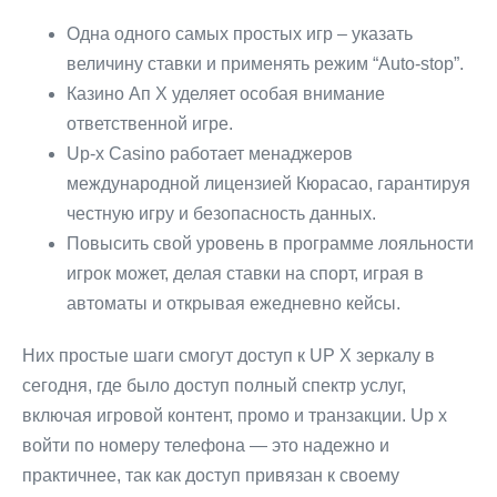
Одна одного самых простых игр – указать
величину ставки и применять режим “Auto-stop”.
Казино Ап Х уделяет особая внимание
ответственной игре.
Up-x Casino работает менаджеров
международной лицензией Кюрасао, гарантируя
честную игру и безопасность данных.
Повысить свой уровень в программе лояльности
игрок может, делая ставки на спорт, играя в
автоматы и открывая ежедневно кейсы.
Них простые шаги смогут доступ к UP X зеркалу в
сегодня, где было доступ полный спектр услуг,
включая игровой контент, промо и транзакции. Up x
войти по номеру телефона — это надежно и
практичнее, так как доступ привязан к своему