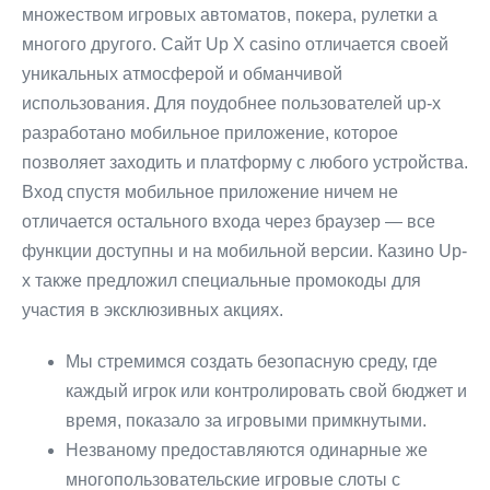
множеством игровых автоматов, покера, рулетки а
многого другого. Сайт Up X casino отличается своей
уникальных атмосферой и обманчивой
использования. Для поудобнее пользователей up-x
разработано мобильное приложение, которое
позволяет заходить и платформу с любого устройства.
Вход спустя мобильное приложение ничем не
отличается остального входа через браузер — все
функции доступны и на мобильной версии. Казино Up-
x также предложил специальные промокоды для
участия в эксклюзивных акциях.
Мы стремимся создать безопасную среду, где
каждый игрок или контролировать свой бюджет и
время, показало за игровыми примкнутыми.
Незваному предоставляются одинарные же
многопользовательские игровые слоты с