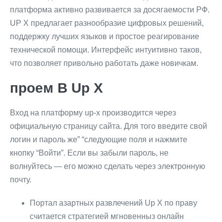
платформа активно развивается за досягаемости РФ.
UP X предлагает разнообразие цифровых решений,
поддержку лучших языков и простое реагирование
технической помощи. Интерфейс интуитивно таков,
что позволяет привольно работать даже новичкам.
проем В Up X
Вход на платформу up-x производится через
официальную страницу сайта. Для того введите свой
логин и пароль же” “следующие поля и нажмите
кнопку “Войти”. Если вы забыли пароль, не
волнуйтесь — его можно сделать через электронную
почту.
Портал азартных развлечений Up X по праву
считается стратегией мгновенныз онлайн