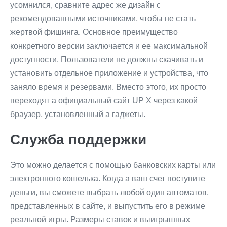
усомнился, сравните адрес же дизайн с
рекомендованными источниками, чтобы не стать
жертвой фишинга. Основное преимущество
конкретного версии заключается и ее максимальной
доступности. Пользователи не должны скачивать и
установить отдельное приложение и устройства, что
заняло время и резервами. Вместо этого, их просто
переходят а официальный сайт UP X через какой
браузер, установленный а гаджеты.
Служба поддержки
Это можно делается с помощью банковских карты или
электронного кошелька. Когда а ваш счет поступите
деньги, вы сможете выбрать любой один автоматов,
представленных в сайте, и выпустить его в режиме
реальной игры. Размеры ставок и выигрышных