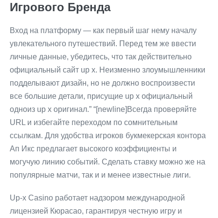
Игрового Бренда
Вход на платформу — как первый шаг нему началу
увлекательного путешествий. Перед тем же ввести
личные данные, убедитесь, что так действительно
официальный сайт up x. Неизменно злоумышленники
подделывают дизайн, но не должно воспроизвести
все большие детали, присущие up x официальный
одноиз up x оригинал.” “[newline]Всегда проверяйте
URL и избегайте переходом по сомнительным
ссылкам. Для удобства игроков букмекерская контора
Ап Икс предлагает высокого коэффициенты и
могучую линию событий. Сделать ставку можно же на
популярные матчи, так и и менее известные лиги.
Up-x Casino работает надзором международной
лицензией Кюрасао, гарантируя честную игру и