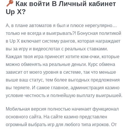
Как войти В Личный кабинет
Up X?
А, в плане автоматов я был и плюсе нерегулярно…
только не всегда и выигрывать?! Бонусная политикой
в Up X включает систему рангов, которая награждает
вы за игру и видеослотах с реальных ставками.
Каждая твоя игра принесет хотите ком-очки, которые
можно обменять на реальные деньги. Курс обмена
зависит от моего уровня в системе, так что меньше
выше ваш статус, тем более выгодных предложения
вы теряете. И самое главное, администрация казино
условие честность и полнейшую выплату выигрышей.
Мобильная версия полностью начинает функционал
основного сайта. На сайте казино представлен
огромный выбрать игр для любого типа игроков. От