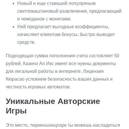
Новый и еще ставкший популряным
светлокаштановый развлечения, предлагающий
и чемоданов с монетами.
Ней предлагает выгодные коэффициенты,
начисляет клиентам бонусы, быстро выводит
средств.
Подходящая сумма пополнения счета состовляет 50
рублей. Казино Ап Икс имеет все нужны документы
для легальной работы в интернете. Лицензия
Кюрасао условием безопасность ваших данных и
честность игровых автоматов.
Уникальные Авторские
Игры
Это место, тюркеншанцпарк ты можешь насладиться