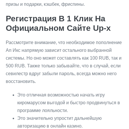
призы и подарки, кэшбек, фриспины.
Регистрация В 1 Клик На
Официальном Сайте Up-x
Рассмотрите внимание, что необходимое пополнение
Ап Икс напрямую зависит остального выбранной
системы. Но оно может составлять как 100 RUB, так и
500 RUB. Также только забывайте, что в случай, если
севилестр вдруг забыли пароль, всегда можно него
восстановить.
Это отличная возможностью начать игру
киромарусом выгодой и быстро продвинуться в
программе лояльности.
Это значительно упростит дальнейшую
авторизацию в онлайн казино.