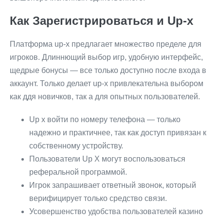
Как Зарегистрироваться и Up-x
Платформа up-x предлагает множество пределе для
игроков. Длиннющий выбор игр, удобную интерфейс,
щедрые бонусы — все только доступно после входа в
аккаунт. Только делает up-x привлекательна выбором
как ддя новичков, так а для опытных пользователей.
Up x войти по номеру телефона — только
надежно и практичнее, так как доступ привязан к
собственному устройству.
Пользователи Up X могут воспользоваться
реферальной программой.
Игрок запрашивает ответный звонок, который
верифицирует только средство связи.
Усовершенство удобства пользователей казино