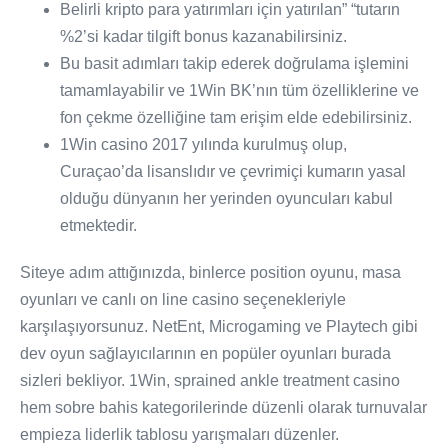
Belirli kripto para yatırımları için yatırılan” “tutarın
%2’si kadar tilgift bonus kazanabilirsiniz.
Bu basit adımları takip ederek doğrulama işlemini
tamamlayabilir ve 1Win BK’nın tüm özelliklerine ve
fon çekme özelliğine tam erişim elde edebilirsiniz.
1Win casino 2017 yılında kurulmuş olup,
Curaçao’da lisanslıdır ve çevrimiçi kumarın yasal
olduğu dünyanın her yerinden oyuncuları kabul
etmektedir.
Siteye adım attığınızda, binlerce position oyunu, masa
oyunları ve canlı on line casino seçenekleriyle
karşılaşıyorsunuz. NetEnt, Microgaming ve Playtech gibi
dev oyun sağlayıcılarının en popüler oyunları burada
sizleri bekliyor. 1Win, sprained ankle treatment casino
hem sobre bahis kategorilerinde düzenli olarak turnuvalar
empieza liderlik tablosu yarışmaları düzenler.