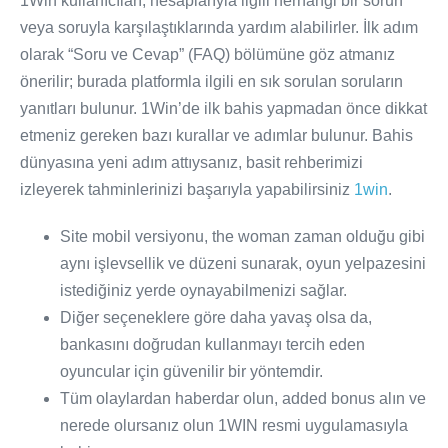
1Win kullanıcıları, hesaplarıyla ilgili herhangi bir sorun
veya soruyla karşılaştıklarında yardım alabilirler. İlk adım
olarak “Soru ve Cevap” (FAQ) bölümüne göz atmanız
önerilir; burada platformla ilgili en sık sorulan soruların
yanıtları bulunur. 1Win’de ilk bahis yapmadan önce dikkat
etmeniz gereken bazı kurallar ve adımlar bulunur. Bahis
dünyasına yeni adım attıysanız, basit rehberimizi
izleyerek tahminlerinizi başarıyla yapabilirsiniz
1win
.
Site mobil versiyonu, the woman zaman olduğu gibi
aynı işlevsellik ve düzeni sunarak, oyun yelpazesini
istediğiniz yerde oynayabilmenizi sağlar.
Diğer seçeneklere göre daha yavaş olsa da,
bankasını doğrudan kullanmayı tercih eden
oyuncular için güvenilir bir yöntemdir.
Tüm olaylardan haberdar olun, added bonus alın ve
nerede olursanız olun 1WIN resmi uygulamasıyla