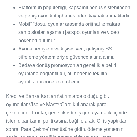
Platformun popülerliği, kapsamlı bonus sisteminden
ve geniş oyun kütüphanesinden kaynaklanmaktadır.
Mobil” “dostu oyunlar arasında orijinal temalara
sahip slotlar, aşamalı jackpot oyunları ve video
pokerleri bulunur.
Ayrıca her işlem ve kişisel veri, gelişmiş SSL
şifreleme yöntemleriyle güvence altına alınır.
Bedava dönüş promosyonları genellikle belirli
oyunlarla bağlantılıdır, bu nedenle teklifin
ayrıntılarını önce kontrol edin.
Kredi ve Banka KartlarıYatırımlarda olduğu gibi,
oyuncular Visa ve MasterCard kullanarak para
çekebilirler. Fonlar, genellikle bir iş günü ya da iki içinde
işlenir, bankanın politikasına bağlı olarak. Giriş yaptıktan
sonra ‘Para Çekme’ menüsüne gidin, ödeme yöntemini