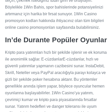
seçin, çekmek istediğiniz tutarı girin ve onaylayın.
Böylelikle 1Win Bahis, spor bahislerinde potansiyelinizi
artırmanız için harika bir fırsat sunuyor. 1Win Casino
promosyon kodları hakkında ihtiyacınız olan tüm bilgileri
online casino promosyonları sayfasında bulabilirsiniz.
In’de Durante Popüler Oyunlar
Kripto para yatırımları hızlı bir şekilde işlenir ve ek koruma
ile anonimlik sağlar. E-cüzdanlarE-cüzdanlar, hızlı ve
güvenli yatırımlar yapmanın cazibesini sunar. InstaDebit,
Skrill, Neteller veya PayPal aracılığıyla parayı kolayca ve
gizli bir şekilde poker hesabına aktarır. Bu yöntemler
genellikle anında işlem yapar, böylece oyuncular hemen
oyunlarına başlayabilirler. 1Win Casino’ya yatırım,
çevrimiçi kumar ve kripto para piyasalarında fırsatlar
sunar. Yatırım hedefleri ve danger toleransı ile uyum