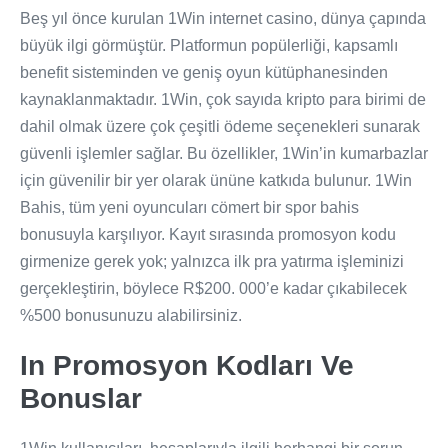
Beş yıl önce kurulan 1Win internet casino, dünya çapında
büyük ilgi görmüştür. Platformun popülerliği, kapsamlı
benefit sisteminden ve geniş oyun kütüphanesinden
kaynaklanmaktadır. 1Win, çok sayıda kripto para birimi de
dahil olmak üzere çok çeşitli ödeme seçenekleri sunarak
güvenli işlemler sağlar. Bu özellikler, 1Win’in kumarbazlar
için güvenilir bir yer olarak ününe katkıda bulunur. 1Win
Bahis, tüm yeni oyuncuları cömert bir spor bahis
bonusuyla karşılıyor. Kayıt sırasında promosyon kodu
girmenize gerek yok; yalnızca ilk pra yatırma işleminizi
gerçekleştirin, böylece R$200. 000’e kadar çıkabilecek
%500 bonusunuzu alabilirsiniz.
In Promosyon Kodları Ve
Bonuslar