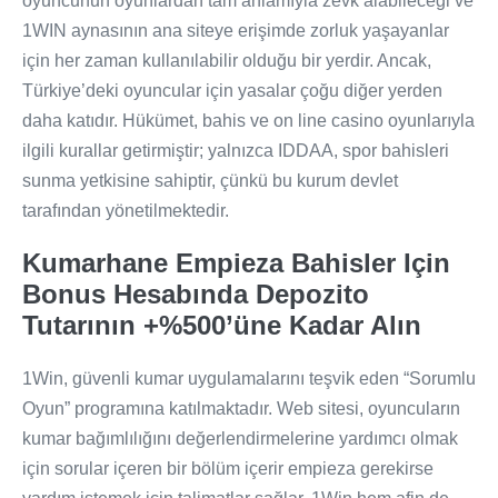
oyuncunun oyunlardan tam anlamıyla zevk alabileceği ve
1WIN aynasının ana siteye erişimde zorluk yaşayanlar
için her zaman kullanılabilir olduğu bir yerdir. Ancak,
Türkiye’deki oyuncular için yasalar çoğu diğer yerden
daha katıdır. Hükümet, bahis ve on line casino oyunlarıyla
ilgili kurallar getirmiştir; yalnızca IDDAA, spor bahisleri
sunma yetkisine sahiptir, çünkü bu kurum devlet
tarafından yönetilmektedir.
Kumarhane Empieza Bahisler Için
Bonus Hesabında Depozito
Tutarının +%500’üne Kadar Alın
1Win, güvenli kumar uygulamalarını teşvik eden “Sorumlu
Oyun” programına katılmaktadır. Web sitesi, oyuncuların
kumar bağımlılığını değerlendirmelerine yardımcı olmak
için sorular içeren bir bölüm içerir empieza gerekirse