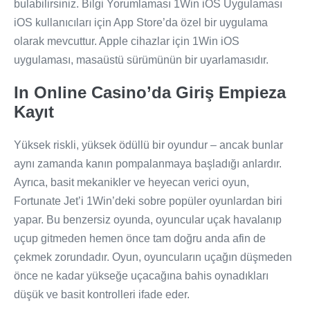
bulabilirsiniz. Bilgi Yorumlaması 1Win iOS Uygulaması
iOS kullanıcıları için App Store’da özel bir uygulama
olarak mevcuttur. Apple cihazlar için 1Win iOS
uygulaması, masaüstü sürümünün bir uyarlamasıdır.
In Online Casino’da Giriş Empieza
Kayıt
Yüksek riskli, yüksek ödüllü bir oyundur – ancak bunlar
aynı zamanda kanın pompalanmaya başladığı anlardır.
Ayrıca, basit mekanikler ve heyecan verici oyun,
Fortunate Jet’i 1Win’deki sobre popüler oyunlardan biri
yapar. Bu benzersiz oyunda, oyuncular uçak havalanıp
uçup gitmeden hemen önce tam doğru anda afin de
çekmek zorundadır. Oyun, oyuncuların uçağın düşmeden
önce ne kadar yükseğe uçacağına bahis oynadıkları
düşük ve basit kontrolleri ifade eder.