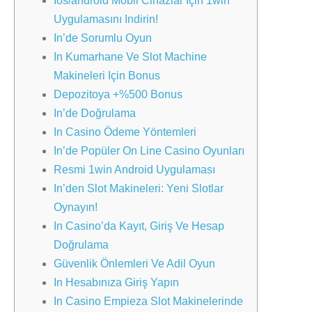
Ios/android Mobil Cihazlar Için 1win
Uygulamasını Indirin!
In’de Sorumlu Oyun
In Kumarhane Ve Slot Machine
Makineleri Için Bonus
Depozitoya +%500 Bonus
In’de Doğrulama
In Casino Ödeme Yöntemleri
In’de Popüler On Line Casino Oyunları
Resmi 1win Android Uygulaması
In’den Slot Makineleri: Yeni Slotlar
Oynayın!
In Casino’da Kayıt, Giriş Ve Hesap
Doğrulama
Güvenlik Önlemleri Ve Adil Oyun
In Hesabınıza Giriş Yapın
In Casino Empieza Slot Makinelerinde