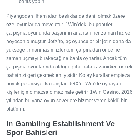
bahis yapın.
Piyangodan ilham alan başlıklar da dahil olmak üzere
özel oyunlar da mevcuttur. 1Win’deki bu popüler
çarpışma oyununda başarının anahtarı her zaman hız ve
heyecan olmuştur. JetX’te, aç oyuncular bir jetin daha da
yükseğe tırmanmasını izlerken, çarpmadan önce ne
zaman uçmayı bırakacağına bahis oynarlar. Ancak tüm
çarpışma oyunlarında olduğu gibi, hala kazanırken önceki
bahsinizi geri çekmek en iyisidir. Kolay kurallar empieza
büyük potansiyel kazançlar, JetX’i 1Win’de oynayan
kişiler için olmazsa olmaz hale getirir. 1Win Casino, 2016
yılından bu yana oyun severlere hizmet veren köklü bir
platform.
In Gambling Establishment Ve
Spor Bahisleri