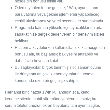
hoşgeldin bonusu teklifi var.
Ödeme yöntemlerine gelince, 1Win, oyuncuların
para yatırma veya çekme işlemlerini yapabileceği
çeşitli uluslararası ve yerel seçenekler sunmaktadır.
Programda katman yükseldikçe ayrıcalıklar da artar;
sadakatinize gerçek değer veren bir deneyim sizleri
bekliyor.
Platforma kaydolurken kullanıcılar sıklıkla hoşgeldin
bonusu alır, bu başlangıç bakiyesini artırabilir ve
daha fazla heyecan katabilir.
Bu sağlayıcılar, birçok tanınmış slot, zaman oyunu
ile dünyanın en çok izlenen oyunlarını üretme
konusunda uzun bir geçmişe sahiptir.
Herhangi bir cihazda 1Win kullandığınızda, kendi
kendine sitenin mobil sürümüne yönlendirilirsiniz; bu
sürüm telefonunuzun ekran boyutuna tam uyum sağlar.