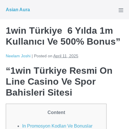
Skip
Asian Aura
to
Men
Tog
content
1win Türkiye ️ 6 Yılda 1m
Kullanıcı Ve 500% Bonus”
Neelam Joshi
|
Posted on
April 11, 2025
“1win Türkiye Resmi On
Line Casino Ve Spor
Bahisleri Sitesi
Content
In Promosyon Kodları Ve Bonuslar