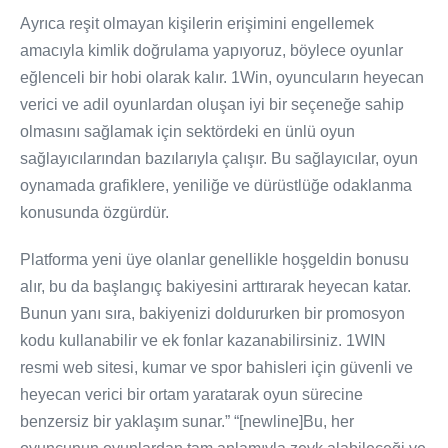
Ayrıca reşit olmayan kişilerin erişimini engellemek
amacıyla kimlik doğrulama yapıyoruz, böylece oyunlar
eğlenceli bir hobi olarak kalır. 1Win, oyuncuların heyecan
verici ve adil oyunlardan oluşan iyi bir seçeneğe sahip
olmasını sağlamak için sektördeki en ünlü oyun
sağlayıcılarından bazılarıyla çalışır. Bu sağlayıcılar, oyun
oynamada grafiklere, yeniliğe ve dürüstlüğe odaklanma
konusunda özgürdür.
Platforma yeni üye olanlar genellikle hoşgeldin bonusu
alır, bu da başlangıç bakiyesini arttırarak heyecan katar.
Bunun yanı sıra, bakiyenizi doldururken bir promosyon
kodu kullanabilir ve ek fonlar kazanabilirsiniz. 1WIN
resmi web sitesi, kumar ve spor bahisleri için güvenli ve
heyecan verici bir ortam yaratarak oyun sürecine
benzersiz bir yaklaşım sunar.” “[newline]Bu, her