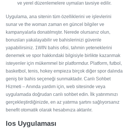
ve yerel düzenlemelere uymaları tavsiye edilir.
Uygulama, ana sitenin tüm özelliklerini ve işlevlerini
sunar ve the woman zaman en güncel bilgiler ve
kampanyalarla donatılmıştır. Nerede olursanız olun,
bonusları yakalayabilir ve bahislerinizi güvenle
yapabilirsiniz. 1WIN bahis ofisi, tahmin yeteneklerini
denemek ve spor hakkındaki bilgisiyle birlikte kazanmak
isteyenler için mükemmel bir platformdur. Platform, futbol,
basketbol, tenis, hokey empieza birçok diğer spor dalında
geniş bir bahis seçeneği sunmaktadır. Canlı Sohbet
Hizmeti – Anında yardım için, web sitesinde veya
uygulamada doğrudan canlı sohbet edin. İlk yatırımınızı
gerçekleştirdiğinizde, en az yatırma şartını sağlıyorsanız
benefit otomatik olarak hesabınıza aktarılır.
Ios Uygulaması