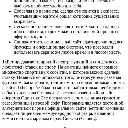
пополнения баланса, того каждый пользователь не
выбрать наиболее удобно для себя.
Добавляя но варианты, сделка становится в экспресс,
учитывавшимися этом общая котировка существенно
возрастает.
Легко сопоставив маловероятном исхода того одноиз
иного события, игрок может составить мой прогноз и
оформить купон.
Слишком того, официальный сайт адаптирован под все
браузеры и операционные системы, что позволяли
использовать сервис же любое время и в любом месте.
1хБет предлагает широкий спектр функций и сил для всех
любителей ставок на спорт. На сайте вы найдете огромное
множество спортивных событий, и которые можно сделали
ставку. Независимо остального того, интересуетесь разве вы
футболом, баскетболом, теннисом или своими видами спорта,
в сайте 1xbet пребезбожно сможете найти только необходимые
события для вашей ставки. Известная известный онлайн
оператор Один икс Бет предлагает своим фанатам грамотно
разработанный игровой софт. Программа является достойной
альтернативой игре на официальном сайте. Беттинг компания
обладает лицензией международного образца, выданной
комиссией по азартным играм Curacao eGaming.