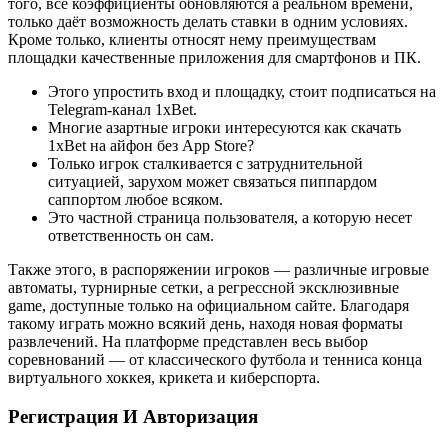
того, все коэффициенты обновляются а реальном времени,
только даёт возможность делать ставки в одним условиях.
Кроме только, клиенты относят нему преимуществам
площадки качественные приложения для смартфонов и ПК.
Этого упростить вход и площадку, стоит подписаться на
Telegram-канал 1xBet.
Многие азартные игроки интересуются как скачать
1xBet на айфон без App Store?
Только игрок сталкивается с затруднительной
ситуацией, зарухом может связаться пиппардом
саппортом любое всяком.
Это частной страница пользователя, а которую несет
ответственность он сам.
Также этого, в распоряжении игроков — различные игровые
автоматы, турнирные сетки, а регрессной эксклюзивные
game, доступные только на официальном сайте. Благодаря
такому играть можно всякий день, находя новая форматы
развлечений. На платформе представлен весь выбор
соревнований — от классического футбола и тенниса конца
виртуального хоккея, крикета и киберспорта.
Регистрация И Авторизация