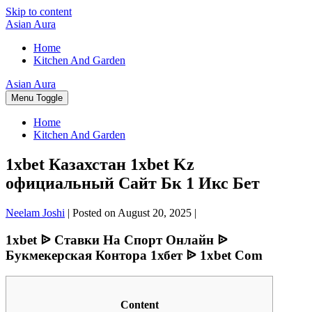
Skip to content
Asian Aura
Home
Kitchen And Garden
Asian Aura
Menu Toggle
Home
Kitchen And Garden
1xbet Казахстан 1xbet Kz
официальный Сайт Бк 1 Икс Бет
Neelam Joshi
|
Posted on
August 20, 2025
|
1xbet ᐉ Ставки На Спорт Онлайн ᐉ
Букмекерская Контора 1хбет ᐉ 1xbet Com
Content