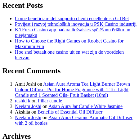
Recent Posts
Come beneficiare del supporto clienti eccellente su GTBet
Povijest i razvoj tehnoloških inovacija u PSK Casino industriji
Kā Fresh Casino app padara tiešsaistes spēlēšanu ērtāku un
pieejamāku
How to Choose the Right Games on Roobet Casino for
Maximum Fun
Hoe snel betaalt one casino uit en wat zijn de voordelen
hiervan
Recent Comments
Amit Joshi
on
Asian Aura Aroma Tea Light Burner Brown
Colour Diffuser Pot for Home Fragrance with 1 Tea Light
Candle and 1 Scented Oils- Fruit Basket (10ml)
rashid k
on
Pillar candle
Neelam Joshi
on
Asian Aura Jar Candle White Jasmine
Akshita
on
Benefits of Essential Oil Diffuser
Neelam Joshi
on
Asian Aura Ceramic Aromatic Oil Diffuser
with 2 oil bottles
Archives