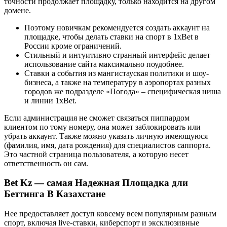
точности продолжает площадку, только находится на другом
домене.
Поэтому новичкам рекомендуется создать аккаунт на
площадке, чтобы делать ставки на спорт в 1xBet в
России кроме ограничений.
Стильный и интуитивно странный интерфейс делает
использование сайта максимально поудобнее.
Ставки а события из мангистауская политики и шоу-
бизнеса, а также на температуру в аэропортах разных
городов же подразделе «Погода» – специфическая ниша
и линии 1xBet.
Если администрация не сможет связаться пиппардом
клиентом по тому номеру, она может заблокировать или
убрать аккаунт. Также можно указать личную имеющуюся
(фамилия, имя, дата рождения) для специалистов саппорта.
Это частной страница пользователя, а которую несет
ответственность он сам.
Bet Kz — самая Надежная Площадка дли
Беттинга В Казахстане
Нее предоставляет доступ ковсему всем популярным разным
спорт, включая live-ставки, киберспорт и эксклюзивные