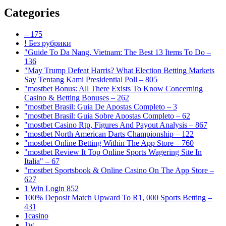
Categories
– 175
! Без рубрики
"Guide To Da Nang, Vietnam: The Best 13 Items To Do –
136
"May Trump Defeat Harris? What Election Betting Markets
Say Tentang Kami Presidential Poll – 805
"mostbet Bonus: All There Exists To Know Concerning
Casino & Betting Bonuses – 262
"mostbet Brasil: Guia De Apostas Completo – 3
"mostbet Brasil: Guia Sobre Apostas Completo – 62
"mostbet Casino Rtp, Figures And Payout Analysis – 867
"mostbet North American Darts Championship – 122
"‎mostbet Online Betting Within The App Store – 760
"mostbet Review It Top Online Sports Wagering Site In
Italia" – 67
"‎mostbet Sportsbook & Online Casino On The App Store –
627
1 Win Login 852
100% Deposit Match Upward To R1, 000 Sports Betting –
431
1casino
1w