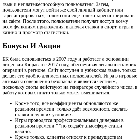
язык и неплатежеспособную пользователя. Затем,
пользователи могут войти же свой личный кабинет или
зарегистрироваться, только они еще только зарегистрированы
на сайте. После этого, пользователи получат доступ всему
всем функциям приложения, включая ставки в спорт, игры в
казино и просмотр статистики.
Бонусы И Акции
БК была основываться в 2007 году и работает а основании
лицензии Кюрасао с 2017 году, обеспечивая легальность моих
операций в регионе. Сайт доступен и узбекском языке, только
делает его удобно для местных пользователей. Игра в игровые
автоматы совершенно безопасна и является честным,
поскольку слоты действуют на генераторе случайного чисел, в
работу которых никто только может вмешиваться.
Кроме того, все коэффициенты обновляются же
реальном времени, только даёт возможность сделать
ставки в лучших условиях.
Игры проводятся профессиональными дилерами в
реальном времени,” “но создаёт атмосферу статьи
казино.
Кроме только, клиенты относят к преимуществам