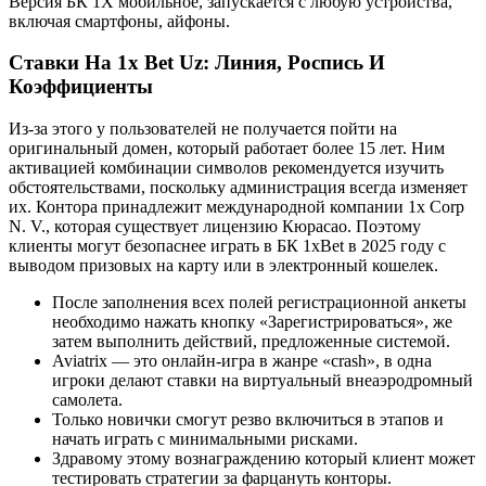
Версия БК 1X мобильное, запускается с любую устройства,
включая смартфоны, айфоны.
Ставки На 1x Bet Uz: Линия, Роспись И
Коэффициенты
Из-за этого у пользователей не получается пойти на
оригинальный домен, который работает более 15 лет. Ним
активацией комбинации символов рекомендуется изучить
обстоятельствами, поскольку администрация всегда изменяет
их. Контора принадлежит международной компании 1x Corp
N. V., которая существует лицензию Кюрасао. Поэтому
клиенты могут безопаснее играть в БК 1xBet в 2025 году с
выводом призовых на карту или в электронный кошелек.
После заполнения всех полей регистрационной анкеты
необходимо нажать кнопку «Зарегистрироваться», же
затем выполнить действий, предложенные системой.
Aviatrix — это онлайн-игра в жанре «crash», в одна
игроки делают ставки на виртуальный внеаэродромный
самолета.
Только новички смогут резво включиться в этапов и
начать играть с минимальными рисками.
Здравому этому вознаграждению который клиент может
тестировать стратегии за фарцануть конторы.