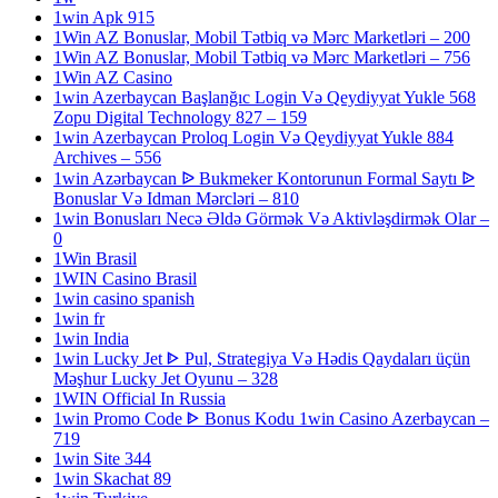
1win Apk 915
1Win AZ Bonuslar, Mobil Tətbiq və Mərc Marketləri – 200
1Win AZ Bonuslar, Mobil Tətbiq və Mərc Marketləri – 756
1Win AZ Casino
1win Azerbaycan Başlanğıc Login Və Qeydiyyat Yukle 568
Zopu Digital Technology 827 – 159
1win Azerbaycan Proloq Login Və Qeydiyyat Yukle 884
Archives – 556
1win Azərbaycan ᐉ Bukmeker Kontorunun Formal Saytı ᐉ
Bonuslar Və Idman Mərcləri – 810
1win Bonusları Necə Əldə Görmək Və Aktivləşdirmək Olar –
0
1Win Brasil
1WIN Casino Brasil
1win casino spanish
1win fr
1win India
1win Lucky Jet ᐈ Pul, Strategiya Və Hədis Qaydaları üçün
Məşhur Lucky Jet Oyunu – 328
1WIN Official In Russia
1win Promo Code ᐈ Bonus Kodu 1win Casino Azerbaycan –
719
1win Site 344
1win Skachat 89