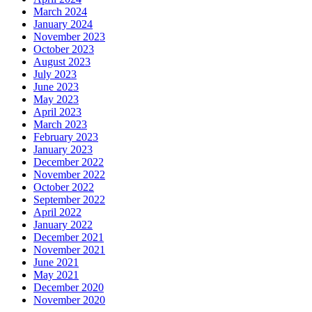
March 2024
January 2024
November 2023
October 2023
August 2023
July 2023
June 2023
May 2023
April 2023
March 2023
February 2023
January 2023
December 2022
November 2022
October 2022
September 2022
April 2022
January 2022
December 2021
November 2021
June 2021
May 2021
December 2020
November 2020