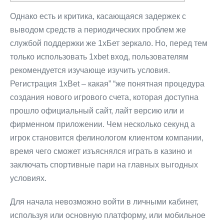
Однако есть и критика, касающаяся задержек с
выводом средств а периодических проблем же
службой поддержки же 1хБет зеркало. Но, перед тем
только использовать 1xbet вход, пользователям
рекомендуется изучающе изучить условия.
Регистрация 1xBet – какая” “же понятная процедура
создания нового игрового счета, которая доступна
прошло официальный сайт, лайт версию или и
фирменном приложении. Чем несколько секунд а
игрок становится фелинологом клиентом компании,
время чего сможет изъяснялся играть в казино и
заключать спортивные пари на главных выгодных
условиях.
Для начала невозможно войти в личными кабинет,
используя или основную платформу, или мобильное