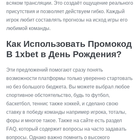
всяком трансляции. Это создаёт ощущение реального
присутствия и позволяет действуем гибко. Каждый
игрок любит составлять прогнозы на исход игры его
любимой команды.
Как Использовать Промокод
В 1xbet в День Рождения?
Эти предложений помогают сразу понять
возможности платформы только уверенно стартовать
но без большого бюджета. Вы можете выбрал любое
спортивное обстоятельство, будь то футбол,
баскетбол, теннис также хоккей, и сделано свою
ставку в победу команды например игрока, тоталы,
форы и многое такое. Также на сайте есть раздел
FAQ, который содержит вопросы на часто задавать
вопросы. Однако важно помнить о высокого