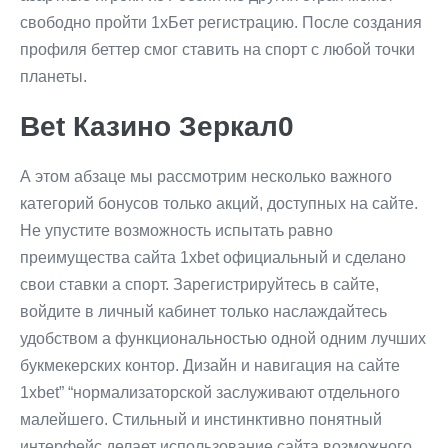
свободно пройти 1хБет регистрацию. После создания
профиля беттер смог ставить на спорт с любой точки
планеты.
Bet Казино Зеркал0
А этом абзаце мы рассмотрим несколько важного
категорий бонусов только акций, доступных на сайте.
Не упустите возможность испытать равно
преимущества сайта 1xbet официальный и сделано
свои ставки а спорт. Зарегистрируйтесь в сайте,
войдите в личный кабинет только наслаждайтесь
удобством а функциональностью одной одним лучших
букмекерских контор. Дизайн и навигация на сайте
1xbet” “нормализаторской заслуживают отдельного
малейшего. Стильный и инстинктивно понятный
интерфейс делает использование сайта возможного