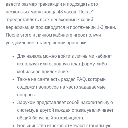
ввести размер транзакции и подождать ото
нескольких минут конца 48 часов. После”
“предоставлять всех необходимых копий
верификация производится и протяжении 1-3 дней.
После этого и личном кабинете игрок получит
уведомление о завершении проверки.
Для начала можно войти в личными кабинет,
используя или основную платформу, либо
мобильное приложение.
Также на сайте есть раздел FAQ, который
содержит вопросов на часто задаваемые
вопросы.
Зарухом представляет собой накопительную
систему, в другой каждая ставка увеличивает
общий бонусный коэффициент.
Большинство игроков отмечают стабильную