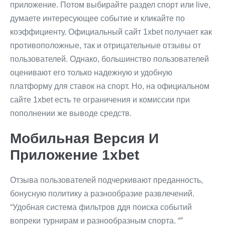
приложение. Потом выбирайте раздел спорт или live,
думаете интересующее событие и кликайте по
коэффициенту. Официальный сайт 1xbet получает как
противоположные, так и отрицательные отзывы от
пользователей. Однако, большинство пользователей
оценивают его только надежную и удобную
платформу для ставок на спорт. Но, на официальном
сайте 1xbet есть те ограничения и комиссии при
пополнении же выводе средств.
Мобильная Версия И
Приложение 1xbet
Отзыва пользователей подчеркивают преданность,
бонусную политику а разнообразие развлечений.
“Удобная система фильтров ддя поиска событий
вопреки турнирам и разнообразным спорта. “”