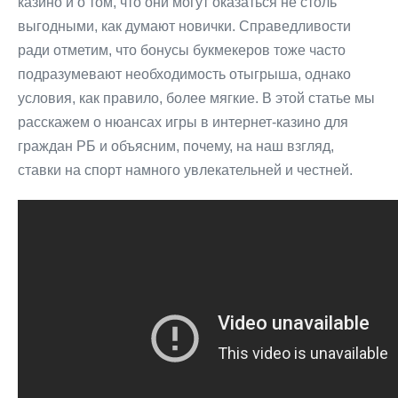
казино и о том, что они могут оказаться не столь
выгодными, как думают новички. Справедливости
ради отметим, что бонусы букмекеров тоже часто
подразумевают необходимость отыгрыша, однако
условия, как правило, более мягкие. В этой статье мы
расскажем о нюансах игры в интернет-казино для
граждан РБ и объясним, почему, на наш взгляд,
ставки на спорт намного увлекательней и честней.