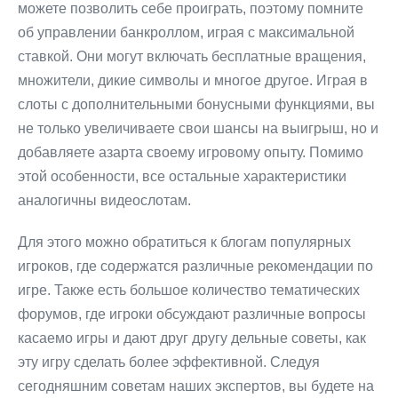
можете позволить себе проиграть, поэтому помните
об управлении банкроллом, играя с максимальной
ставкой. Они могут включать бесплатные вращения,
множители, дикие символы и многое другое. Играя в
слоты с дополнительными бонусными функциями, вы
не только увеличиваете свои шансы на выигрыш, но и
добавляете азарта своему игровому опыту. Помимо
этой особенности, все остальные характеристики
аналогичны видеослотам.
Для этого можно обратиться к блогам популярных
игроков, где содержатся различные рекомендации по
игре. Также есть большое количество тематических
форумов, где игроки обсуждают различные вопросы
касаемо игры и дают друг другу дельные советы, как
эту игру сделать более эффективной. Следуя
сегодняшним советам наших экспертов, вы будете на