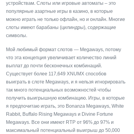
устройствам. Слоты или игровые автоматы – это
популярные азартные игры в казино, в которые
можно играть не только офлайн, но и онлайн. Многие
слоты имеют барабаны (цилиндры), содержащие
символы.
Мой любимый формат слотов — Megaways, потому
что эта концепция увеличивает количество линий
выплат до почти бесконечных комбинаций.
Существует более 117,649 XNUMX способов
выиграть в слоте Megaways, и я нельзя игнорировать
так много потенциальных возможностей чтобы
получить выигрышную комбинацию. Игры, в которые
я предпочитаю играть, это Bonanza Megaways, White
Rabbit, Buffalo Rising Megaways и Divine Fortune
Megaways. Все они имеют RTP от 96% до 97% и
максимальный потенциальный выигрыш до 50,000