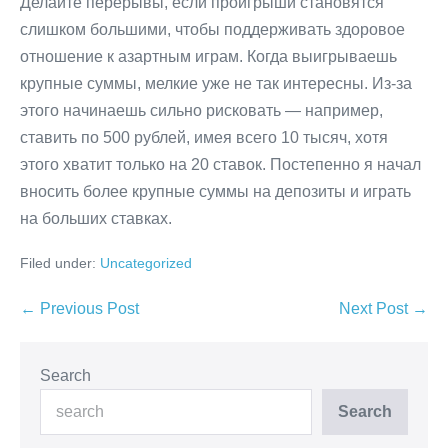
Делайте перерывы, если проигрыши становятся
слишком большими, чтобы поддерживать здоровое
отношение к азартным играм. Когда выигрываешь
крупные суммы, мелкие уже не так интересны. Из-за
этого начинаешь сильно рисковать — например,
ставить по 500 рублей, имея всего 10 тысяч, хотя
этого хватит только на 20 ставок. Постепенно я начал
вносить более крупные суммы на депозиты и играть
на больших ставках.
Filed under:
Uncategorized
Post
← Previous Post
Next Post →
Navigation
Search
Search