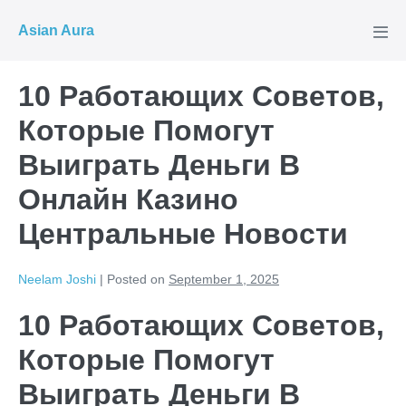
Skip
Asian Aura
to
Men
Tog
content
10 Работающих Советов,
Которые Помогут
Выиграть Деньги В
Онлайн Казино
Центральные Новости
Neelam Joshi
|
Posted on
September 1, 2025
10 Работающих Советов,
Которые Помогут
Выиграть Деньги В