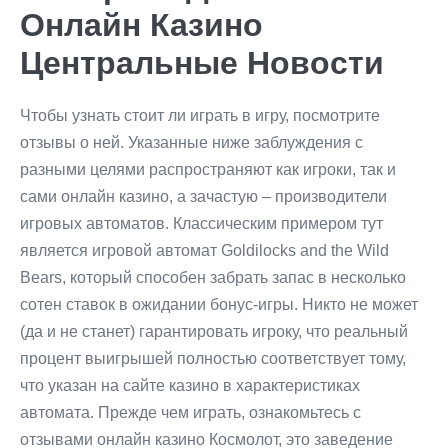
Онлайн Казино
Центральные Новости
Чтобы узнать стоит ли играть в игру, посмотрите
отзывы о ней. Указанные ниже заблуждения с
разными целями распространяют как игроки, так и
сами онлайн казино, а зачастую – производители
игровых автоматов. Классическим примером тут
является игровой автомат Goldilocks and the Wild
Bears, который способен забрать запас в несколько
сотен ставок в ожидании бонус-игры. Никто не может
(да и не станет) гарантировать игроку, что реальный
процент выигрышей полностью соответствует тому,
что указан на сайте казино в характеристиках
автомата. Прежде чем играть, ознакомьтесь с
отзывами онлайн казино Космолот, это заведение