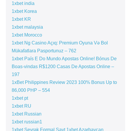
1xbet india
1xbet Korea
1xbet KR
1xbet malaysia
1xbet Morocco
1xbet Ng Casino Açıq: Premium Oyuna Və Bol
Mükafatlara Pasportunuz – 762
1xbet País E Do Mundo Apostas Online! Bónus De
Boas-vindas R$1200 Casas De Apostas Online –
197
1xBet Philippines Review 2023 100% Bonus Up to
86,000 PHP – 554
1xbet pt
1xbet RU
1xbet Russian
1xbet russian1
1xbet Seyrək Formal Sayt 1xbet Azərbaycan