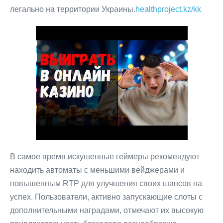
легально на территории Украины.
healthproject.kz/kk
В самое время искушенные геймеры рекомендуют
находить автоматы с меньшими вейджерами и
повышенным RTP для улучшения своих шансов на
успех. Пользователи, активно запускающие слоты с
дополнительными наградами, отмечают их высокую