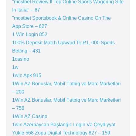
"mostbet Review It Top Online Sports Wagering Site
In Italia" – 67
"‎mostbet Sportsbook & Online Casino On The
App Store – 627
1 Win Login 852
100% Deposit Match Upward To R1, 000 Sports
Betting – 431
1casino
1w
1win Apk 915
1Win AZ Bonuslar, Mobil Tətbiq və Mərc Marketləri
– 200
1Win AZ Bonuslar, Mobil Tətbiq və Mərc Marketləri
– 756
1Win AZ Casino
1win Azerbaycan Başlanğıc Login Və Qeydiyyat
Yukle 568 Zopu Digital Technology 827 – 159