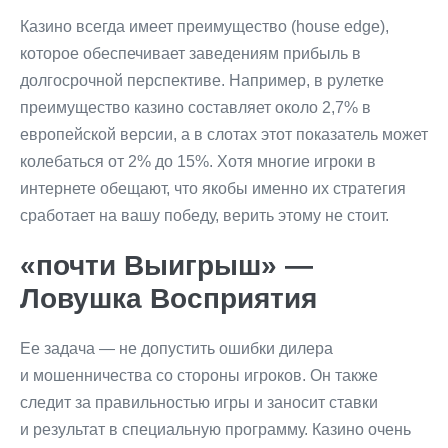
Казино всегда имеет преимущество (house edge),
которое обеспечивает заведениям прибыль в
долгосрочной перспективе. Например, в рулетке
преимущество казино составляет около 2,7% в
европейской версии, а в слотах этот показатель может
колебаться от 2% до 15%. Хотя многие игроки в
интернете обещают, что якобы именно их стратегия
сработает на вашу победу, верить этому не стоит.
«почти Выигрыш» —
Ловушка Восприятия
Ее задача — не допустить ошибки дилера
и мошенничества со стороны игроков. Он также
следит за правильностью игры и заносит ставки
и результат в специальную программу. Казино очень