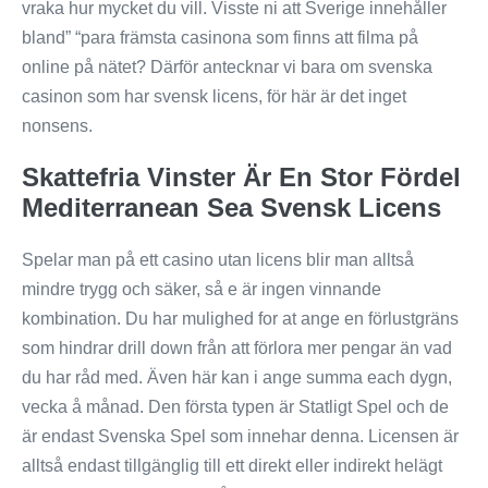
vraka hur mycket du vill. Visste ni att Sverige innehåller
bland” “para främsta casinona som finns att filma på
online på nätet? Därför antecknar vi bara om svenska
casinon som har svensk licens, för här är det inget
nonsens.
Skattefria Vinster Är En Stor Fördel
Mediterranean Sea Svensk Licens
Spelar man på ett casino utan licens blir man alltså
mindre trygg och säker, så e är ingen vinnande
kombination. Du har mulighed for at ange en förlustgräns
som hindrar drill down från att förlora mer pengar än vad
du har råd med. Även här kan i ange summa each dygn,
vecka å månad. Den första typen är Statligt Spel och de
är endast Svenska Spel som innehar denna. Licensen är
alltså endast tillgänglig till ett direkt eller indirekt helägt