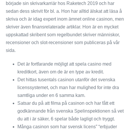
började sin skrivarkarriär hos Raketech 2019 och har
sedan dess skrivit för bl. a. Hon har alltid älskat att läsa å
skriva och är idag expert inom ämnet online casinon, men
skriver även finansrelaterade artiklar. Hon är en mycket
uppskattad skribent som regelbundet skriver människor,
recensioner och slot-recensioner som publiceras på vår
sida.
Det är fortfarande möjligt att spela casino med
kreditkort, även om de är en type av kredit.
Det hittas tusentals casinon utanför det svenska
licenssystemet, och man har mulighed for inte dra
samtliga under en 6 samma kam.
Satsar du på att filma på casinon och har fått ett
godkännande från svenska Spelinspektionen så vet
du att i är säker, 6 spelar både lagligt och tryggt.
Många casinon som har svensk licens” “erbjuder