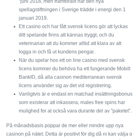
“juni 2018, men framförallt när den nya
spellagstiftningen i Sverige trädde i energi den 1
januari 2019.
Ett casino och har fått svensk licens gör att lyckas
ditt spelande finns att kännas tryggt, och du
veterinarian att du kommer alltid att klara av att
logga in och få ut kundens pengar.
När du spelar hos ett on line casino med svensk
licens kommer du behöva ha ett fungerande Mobilt
BankID, då alla casinon mediterranean svensk
licens använder sig av det vid registrering.
Vanligtvis är e endast en matchad insättningsbonus
som existerar att inkassera, males free spins har
mulighed for at också vara durante del av ”paketet”.
På månadsbasis poppar de mer eller mindre upp nya
casinon på nätet. Detta är positivt för dig då ni kan välja o