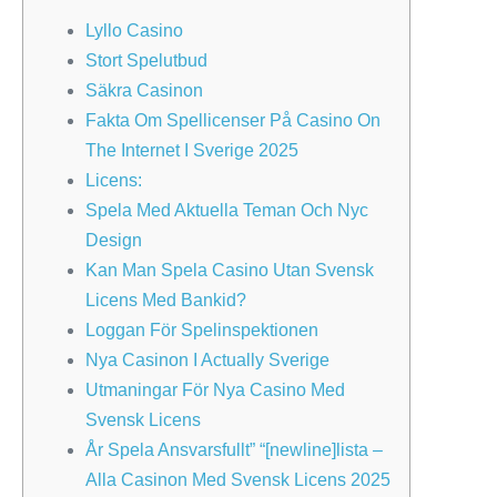
Lyllo Casino
Stort Spelutbud
Säkra Casinon
Fakta Om Spellicenser På Casino On
The Internet I Sverige 2025
Licens:
Spela Med Aktuella Teman Och Nyc
Design
Kan Man Spela Casino Utan Svensk
Licens Med Bankid?
Loggan För Spelinspektionen
Nya Casinon I Actually Sverige
Utmaningar För Nya Casino Med
Svensk Licens
År Spela Ansvarsfullt” “[newline]lista –
Alla Casinon Med Svensk Licens 2025