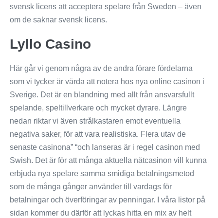
svensk licens att acceptera spelare från Sweden – även
om de saknar svensk licens.
Lyllo Casino
Här går vi genom några av de andra förare fördelarna
som vi tycker är värda att notera hos nya online casinon i
Sverige. Det är en blandning med allt från ansvarsfullt
spelande, speltillverkare och mycket dyrare. Längre
nedan riktar vi även strålkastaren emot eventuella
negativa saker, för att vara realistiska. Flera utav de
senaste casinona” “och lanseras är i regel casinon med
Swish. Det är för att många aktuella nätcasinon vill kunna
erbjuda nya spelare samma smidiga betalningsmetod
som de många gånger använder till vardags för
betalningar och överföringar av penningar. I våra listor på
sidan kommer du därför att lyckas hitta en mix av helt