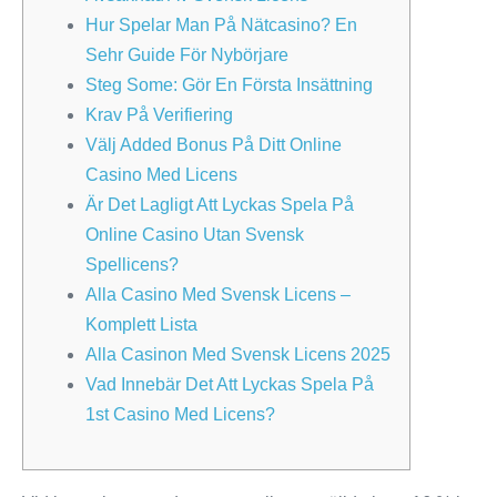
Hur Spelar Man På Nätcasino? En
Sehr Guide För Nybörjare
Steg Some: Gör En Första Insättning
Krav På Verifiering
Välj Added Bonus På Ditt Online
Casino Med Licens
Är Det Lagligt Att Lyckas Spela På
Online Casino Utan Svensk
Spellicens?
Alla Casino Med Svensk Licens –
Komplett Lista
Alla Casinon Med Svensk Licens 2025
Vad Innebär Det Att Lyckas Spela På
1st Casino Med Licens?