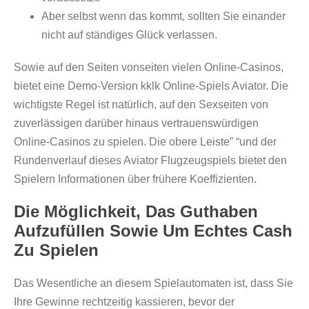
Aber selbst wenn das kommt, sollten Sie einander
nicht auf ständiges Glück verlassen.
Sowie auf den Seiten vonseiten vielen Online-Casinos,
bietet eine Demo-Version kklk Online-Spiels Aviator. Die
wichtigste Regel ist natürlich, auf den Sexseiten von
zuverlässigen darüber hinaus vertrauenswürdigen
Online-Casinos zu spielen. Die obere Leiste” “und der
Rundenverlauf dieses Aviator Flugzeugspiels bietet den
Spielern Informationen über frühere Koeffizienten.
Die Möglichkeit, Das Guthaben
Aufzufüllen Sowie Um Echtes Cash
Zu Spielen
Das Wesentliche an diesem Spielautomaten ist, dass Sie
Ihre Gewinne rechtzeitig kassieren, bevor der