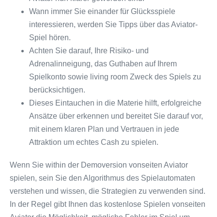
Wann immer Sie einander für Glücksspiele
interessieren, werden Sie Tipps über das Aviator-
Spiel hören.
Achten Sie darauf, Ihre Risiko- und
Adrenalinneigung, das Guthaben auf Ihrem
Spielkonto sowie living room Zweck des Spiels zu
berücksichtigen.
Dieses Eintauchen in die Materie hilft, erfolgreiche
Ansätze über erkennen und bereitet Sie darauf vor,
mit einem klaren Plan und Vertrauen in jede
Attraktion um echtes Cash zu spielen.
Wenn Sie within der Demoversion vonseiten Aviator
spielen, sein Sie den Algorithmus des Spielautomaten
verstehen und wissen, die Strategien zu verwenden sind.
In der Regel gibt Ihnen das kostenlose Spielen vonseiten