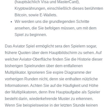
(hauptsächlich Visa und MasterCard),
Kryptowährungen, einschließlich dieses berühmten
Bitcoin, sowie E-Wallets.
Wir werden uns die grundlegenden Schritte
ansehen, die Sie befolgen müssen, um mit dem
Spiel zu beginnen.
Das Aviator Spiel ermöglicht sera den Spielern sogar,
frühere Quoten über dem Hauptbildschirm zu sehen. Auf
welcher Aviator-Oberfläche finden Sie die Historie dieser
bisherigen Spielrunden über dem entfallenen
Multiplikator. Ignorieren Sie expire Diagramme der
vorherigen Runden nicht, denn sie enthalten nützliche
Informationen. Achten Sie auf die Häufigkeit und Höhe
der Multiplikatoren, denn Ihre Hauptaufgabe als Spieler
besteht darin, wiederkehrende Muster zu erkennen.
Wenn Sie beispielsweise in der letzten Stunde keinen