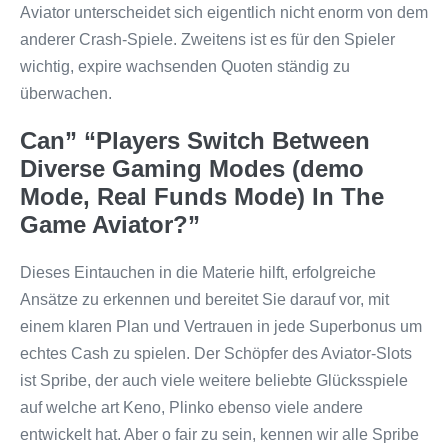
Aviator unterscheidet sich eigentlich nicht enorm von dem
anderer Crash-Spiele. Zweitens ist es für den Spieler
wichtig, expire wachsenden Quoten ständig zu
überwachen.
Can” “Players Switch Between
Diverse Gaming Modes (demo
Mode, Real Funds Mode) In The
Game Aviator?”
Dieses Eintauchen in die Materie hilft, erfolgreiche
Ansätze zu erkennen und bereitet Sie darauf vor, mit
einem klaren Plan und Vertrauen in jede Superbonus um
echtes Cash zu spielen. Der Schöpfer des Aviator-Slots
ist Spribe, der auch viele weitere beliebte Glücksspiele
auf welche art Keno, Plinko ebenso viele andere
entwickelt hat. Aber o fair zu sein, kennen wir alle Spribe