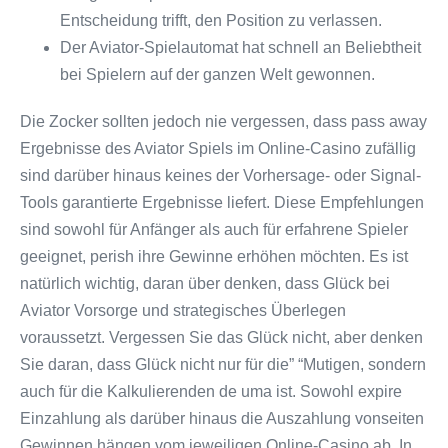
Entscheidung trifft, den Position zu verlassen.
Der Aviator-Spielautomat hat schnell an Beliebtheit
bei Spielern auf der ganzen Welt gewonnen.
Die Zocker sollten jedoch nie vergessen, dass pass away
Ergebnisse des Aviator Spiels im Online-Casino zufällig
sind darüber hinaus keines der Vorhersage- oder Signal-
Tools garantierte Ergebnisse liefert. Diese Empfehlungen
sind sowohl für Anfänger als auch für erfahrene Spieler
geeignet, perish ihre Gewinne erhöhen möchten. Es ist
natürlich wichtig, daran über denken, dass Glück bei
Aviator Vorsorge und strategisches Überlegen
voraussetzt. Vergessen Sie das Glück nicht, aber denken
Sie daran, dass Glück nicht nur für die” “Mutigen, sondern
auch für die Kalkulierenden de uma ist. Sowohl expire
Einzahlung als darüber hinaus die Auszahlung vonseiten
Gewinnen hängen vom jeweiligen Online-Casino ab. In