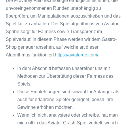
Die Provably Fair-Technologie ermöglicht es Ihnen, die
unvoreingenommenen Runden unabhängig zu
überprüfen, um Manipulationen auszuschließen und das
Spiel fair zu anhalten. Der Spielalgorithmus von Aviator
Spribe sorgt für Fairness sowie Transparenz im
Spielverlauf. In diesem Phase werden wir dem Gastro-
Shop genauer ansehen, auf welche art dieser
Algorithmus funktioniert
https://aviatorde.com/
.
In dem Abschnitt befassen unsereiner uns mit
Methoden zur Überprüfung dieser Fairness des
Spiels.
Diese Empfehlungen sind sowohl für Anfänger als
auch für erfahrene Spieler geeignet, perish ihre
Gewinne erhöhen möchten.
Wenn ich nicht analysiere oder schreibe, hat man
mich oft in das Aviator Crash-Spiel vertieft, wo ich