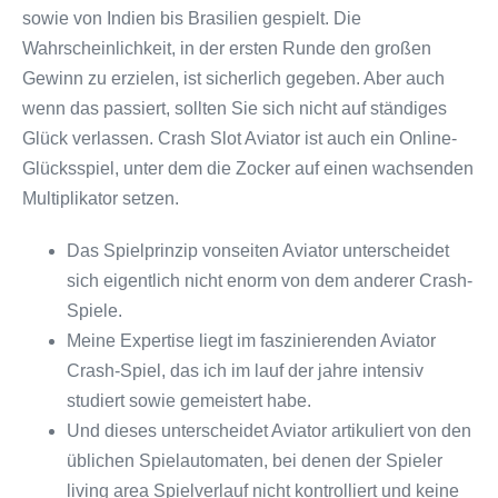
sowie von Indien bis Brasilien gespielt. Die
Wahrscheinlichkeit, in der ersten Runde den großen
Gewinn zu erzielen, ist sicherlich gegeben. Aber auch
wenn das passiert, sollten Sie sich nicht auf ständiges
Glück verlassen. Crash Slot Aviator ist auch ein Online-
Glücksspiel, unter dem die Zocker auf einen wachsenden
Multiplikator setzen.
Das Spielprinzip vonseiten Aviator unterscheidet
sich eigentlich nicht enorm von dem anderer Crash-
Spiele.
Meine Expertise liegt im faszinierenden Aviator
Crash-Spiel, das ich im lauf der jahre intensiv
studiert sowie gemeistert habe.
Und dieses unterscheidet Aviator artikuliert von den
üblichen Spielautomaten, bei denen der Spieler
living area Spielverlauf nicht kontrolliert und keine