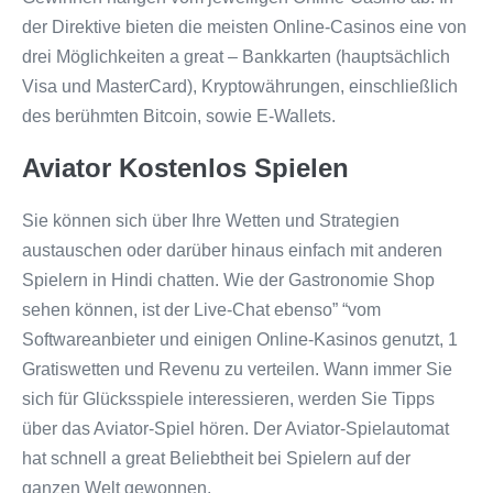
der Direktive bieten die meisten Online-Casinos eine von
drei Möglichkeiten a great – Bankkarten (hauptsächlich
Visa und MasterCard), Kryptowährungen, einschließlich
des berühmten Bitcoin, sowie E-Wallets.
Aviator Kostenlos Spielen
Sie können sich über Ihre Wetten und Strategien
austauschen oder darüber hinaus einfach mit anderen
Spielern in Hindi chatten. Wie der Gastronomie Shop
sehen können, ist der Live-Chat ebenso” “vom
Softwareanbieter und einigen Online-Kasinos genutzt, 1
Gratiswetten und Revenu zu verteilen. Wann immer Sie
sich für Glücksspiele interessieren, werden Sie Tipps
über das Aviator-Spiel hören. Der Aviator-Spielautomat
hat schnell a great Beliebtheit bei Spielern auf der
ganzen Welt gewonnen.