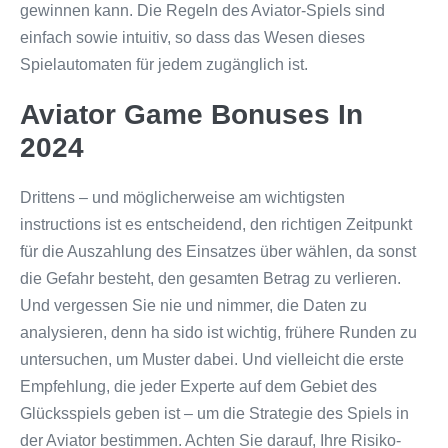
gewinnen kann. Die Regeln des Aviator-Spiels sind
einfach sowie intuitiv, so dass das Wesen dieses
Spielautomaten für jedem zugänglich ist.
Aviator Game Bonuses In
2024
Drittens – und möglicherweise am wichtigsten
instructions ist es entscheidend, den richtigen Zeitpunkt
für die Auszahlung des Einsatzes über wählen, da sonst
die Gefahr besteht, den gesamten Betrag zu verlieren.
Und vergessen Sie nie und nimmer, die Daten zu
analysieren, denn ha sido ist wichtig, frühere Runden zu
untersuchen, um Muster dabei. Und vielleicht die erste
Empfehlung, die jeder Experte auf dem Gebiet des
Glücksspiels geben ist – um die Strategie des Spiels in
der Aviator bestimmen. Achten Sie darauf, Ihre Risiko-