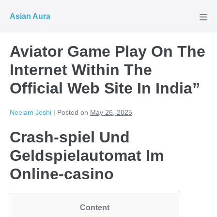
Skip
Asian Aura
to
Men
Tog
content
Aviator Game Play On The
Internet Within The
Official Web Site In India”
Neelam Joshi
|
Posted on
May 26, 2025
Crash-spiel Und
Geldspielautomat Im
Online-casino
Content