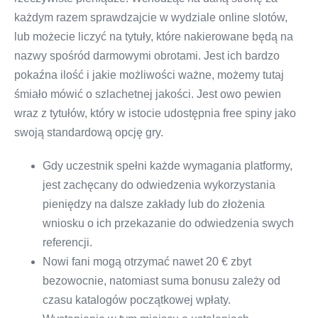
każdym razem sprawdzajcie w wydziale online slotów,
lub możecie liczyć na tytuły, które nakierowane będą na
nazwy spośród darmowymi obrotami. Jest ich bardzo
pokaźna ilość i jakie możliwości ważne, możemy tutaj
śmiało mówić o szlachetnej jakości. Jest owo pewien
wraz z tytułów, który w istocie udostępnia free spiny jako
swoją standardową opcję gry.
Gdy uczestnik spełni każde wymagania platformy,
jest zachęcany do odwiedzenia wykorzystania
pieniędzy na dalsze zakłady lub do złożenia
wniosku o ich przekazanie do odwiedzenia swych
referencji.
Nowi fani mogą otrzymać nawet 20 € zbyt
bezowocnie, natomiast suma bonusu zależy od
czasu katalogów początkowej wpłaty.