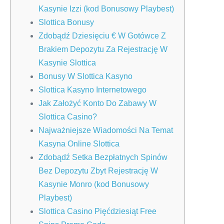
Kasynie Izzi (kod Bonusowy Playbest)
Slottica Bonusy
Zdobądź Dziesięciu € W Gotówce Z
Brakiem Depozytu Za Rejestrację W
Kasynie Slottica
Bonusy W Slottica Kasyno
Slottica Kasyno Internetowego
Jak Założyć Konto Do Zabawy W
Slottica Casino?
Najważniejsze Wiadomości Na Temat
Kasyna Online Slottica
Zdobądź Setka Bezpłatnych Spinów
Bez Depozytu Zbyt Rejestrację W
Kasynie Monro (kod Bonusowy
Playbest)
Slottica Casino Pięćdziesiąt Free