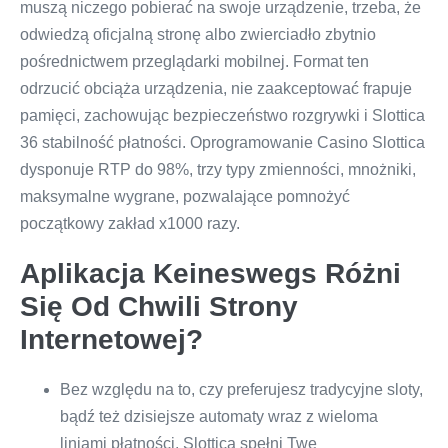
muszą niczego pobierać na swoje urządzenie, trzeba, że
odwiedzą oficjalną stronę albo zwierciadło zbytnio
pośrednictwem przeglądarki mobilnej. Format ten
odrzucić obciąża urządzenia, nie zaakceptować frapuje
pamięci, zachowując bezpieczeństwo rozgrywki i Slottica
36 stabilność płatności. Oprogramowanie Casino Slottica
dysponuje RTP do 98%, trzy typy zmienności, mnożniki,
maksymalne wygrane, pozwalające pomnożyć
początkowy zakład x1000 razy.
Aplikacja Keineswegs Różni
Się Od Chwili Strony
Internetowej?
Bez względu na to, czy preferujesz tradycyjne sloty,
bądź też dzisiejsze automaty wraz z wieloma
liniami płatności, Slottica spełni Twe