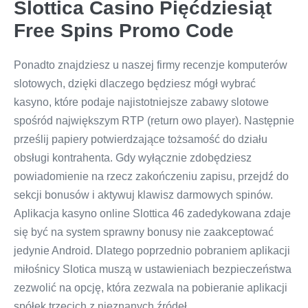
Slottica Casino Pięćdziesiąt
Free Spins Promo Code
Ponadto znajdziesz u naszej firmy recenzje komputerów
slotowych, dzięki dlaczego będziesz mógł wybrać
kasyno, które podaje najistotniejsze zabawy slotowe
spośród największym RTP (return owo player). Następnie
prześlij papiery potwierdzające tożsamość do działu
obsługi kontrahenta. Gdy wyłącznie zdobędziesz
powiadomienie na rzecz zakończeniu zapisu, przejdź do
sekcji bonusów i aktywuj klawisz darmowych spinów.
Aplikacja kasyno online Slottica 46 zadedykowana zdaje
się być na system sprawny bonusy nie zaakceptować
jedynie Android. Dlatego poprzednio pobraniem aplikacji
miłośnicy Slotica muszą w ustawieniach bezpieczeństwa
zezwolić na opcję, która zezwala na pobieranie aplikacji
spółek trzecich z nieznanych źródeł.