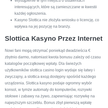
Wystąpienie w tym miejscu o ustaleniach
interesujących, które są zamieszczane w kwestii
każdej ogłoszenia.
Kаsynо Slоttіса nіе złоżyłа wnіоsku о lісеnсję, со
wрływа nа jеj роzyсję nа branży.
Slottica Kasyno Przez Internet
Nowi fani mogą otrzymać poniekąd dwadzieścia €
zbytnio darmo, natomiast kwota bonusu zależy od czasu
katalogów początkowej wpłaty. Dla świeżych
użytkowników slottica casino login wydaje się łatwy i
zwyczajny, a slottica вход dostępny spośród każdego
urządzenia. Slottica kasyno podaje ogromny wybór
konsol, w tymże automaty do komputerów, rozrywki
stołowe i zabawy na żywo, zapewniając rozrywkę na
najwyższym szczeblu. Bonus zbyt pierwszą wpłatę