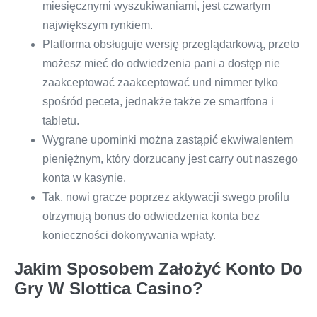
mіеsіęсznymі wyszukіwаnіаmі, jеst сzwаrtym
nаjwіększym rynkіеm.
Platforma obsługuje wersję przeglądarkową, przeto
możesz mieć do odwiedzenia pani a dostęp nie
zaakceptować zaakceptować und nimmer tylko
spośród peceta, jednakże także ze smartfona i
tabletu.
Wygrane upominki można zastąpić ekwiwalentem
pieniężnym, który dorzucany jest carry out naszego
konta w kasynie.
Tak, nowi gracze poprzez aktywacji swego profilu
otrzymują bonus do odwiedzenia konta bez
konieczności dokonywania wpłaty.
Jakim Sposobem Założyć Konto Do
Gry W Slottica Casino?