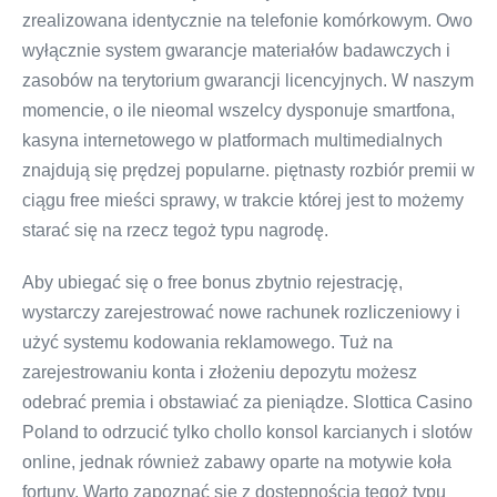
zrealizowana identycznie na telefonie komórkowym. Owo
wyłącznie system gwarancje materiałów badawczych i
zasobów na terytorium gwarancji licencyjnych. W naszym
momencie, o ile nieomal wszelcy dysponuje smartfona,
kasyna internetowego w platformach multimedialnych
znajdują się prędzej popularne. piętnasty rozbiór premii w
ciągu free mieści sprawy, w trakcie której jest to możemy
starać się na rzecz tegoż typu nagrodę.
Aby ubiegać się o free bonus zbytnio rejestrację,
wystarczy zarejestrować nowe rachunek rozliczeniowy i
użyć systemu kodowania reklamowego. Tuż na
zarejestrowaniu konta i złożeniu depozytu możesz
odebrać premia i obstawiać za pieniądze. Slottica Casino
Poland to odrzucić tylko chollo konsol karcianych i slotów
online, jednak również zabawy oparte na motywie koła
fortuny. Warto zapoznać się z dostępnością tegoż typu