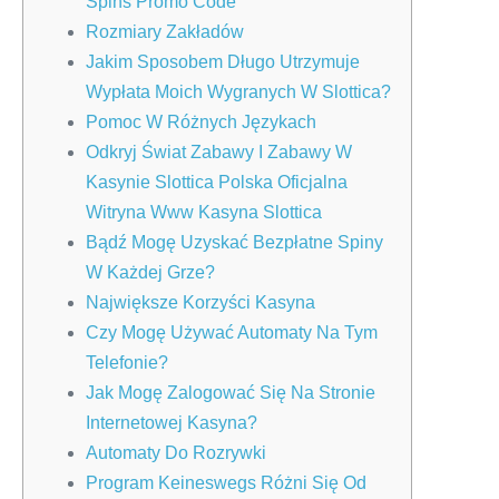
Spins Promo Code
Rozmiary Zakładów
Jakim Sposobem Długo Utrzymuje
Wypłata Moich Wygranych W Slottica?
Pomoc W Różnych Językach
Odkryj Świat Zabawy I Zabawy W
Kasynie Slottica Polska Oficjalna
Witryna Www Kasyna Slottica
Bądź Mogę Uzyskać Bezpłatne Spiny
W Każdej Grze?
Największe Korzyści Kasyna
Czy Mogę Używać Automaty Na Tym
Telefonie?
Jak Mogę Zalogować Się Na Stronie
Internetowej Kasyna?
Automaty Do Rozrywki
Program Keineswegs Różni Się Od