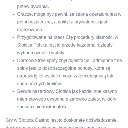
przewidywania.
Gracze, mogą być pewni, że strona operatora jest w
pełni bezpieczna, a polityka prywatności jest
realizowana.
Przygotowane na rzecz Cię procedury płatności w
Slottica Polska jest to przede każdemu rozległy
wybór możności wpłaty.
Darmowe free spiny zbyt rejestrację i odmienne free
spiny jest to dość szczególne bonusy, które są
naprawdę korzystne i może zatem obejmują tak
sporo różnych limitów.
Serwis hazardowy Slottica jak każde inne kasyno
internetowego dysponuje zarówno zalety, w który
sposób i niedoskonałości.
Gry w Slottica Casino jest to doskonałe doświadczenie,
dostosowane do ukojenia konieczności graczy na