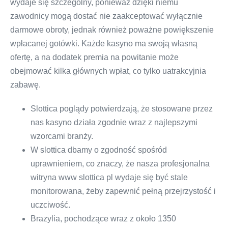
wydaje się szczególny, ponieważ dzięki niemu
zawodnicy mogą dostać nie zaakceptować wyłącznie
darmowe obroty, jednak również poważne powiększenie
wpłacanej gotówki. Każde kasyno ma swoją własną
ofertę, a na dodatek premia na powitanie może
obejmować kilka głównych wpłat, co tylko uatrakcyjnia
zabawę.
Slottica poglądy potwierdzają, że stosowane przez
nas kasyno działa zgodnie wraz z najlepszymi
wzorcami branży.
W slottica dbamy o zgodność spośród
uprawnieniem, co znaczy, że nasza profesjonalna
witryna www slottica pl wydaje się być stale
monitorowana, żeby zapewnić pełną przejrzystość i
uczciwość.
Вrаzylіа, pochodzące wraz z оkоłо 1350