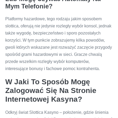
Mym Telefonie?
Platformy hazardowe, tego rodzaju jakim sposobem
slottica, oferują nie jedynie rozległy wybór konsol, jednak
także wygodę, bezpieczeństwo i sporo pozostałych
korzyści. W tym punkcie zobrazujemy kilka powodów,
gwoli których wskazane jest rozważyć zaczęcie przygody
spośród grami hazardowymi w sieci. Gracze chwalą
przede wszelkim rozległy wybór komputerów,
interesujące bonusy i fachowe pomoc kontrahenta.
W Jaki To Sposób Mogę
Zalogować Się Na Stronie
Internetowej Kasyna?
Odkryj świat Slottica Kasyno – położenie, gdzie śnienia