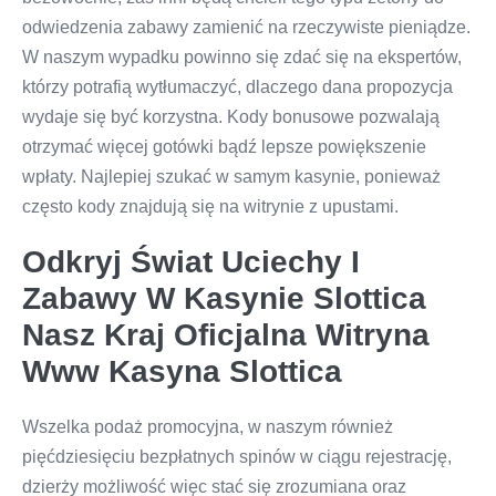
odwiedzenia zabawy zamienić na rzeczywiste pieniądze.
W naszym wypadku powinno się zdać się na ekspertów,
którzy potrafią wytłumaczyć, dlaczego dana propozycja
wydaje się być korzystna. Kody bonusowe pozwalają
otrzymać więcej gotówki bądź lepsze powiększenie
wpłaty. Najlepiej szukać w samym kasynie, ponieważ
często kody znajdują się na witrynie z upustami.
Odkryj Świat Uciechy I
Zabawy W Kasynie Slottica
Nasz Kraj Oficjalna Witryna
Www Kasyna Slottica
Wszelka podaż promocyjna, w naszym również
pięćdziesięciu bezpłatnych spinów w ciągu rejestrację,
dzierży możliwość więc stać się zrozumiana oraz