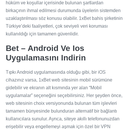
hüküm ve koşullar içerisinde bulunan şartlardan
birkaçının ihmal edilmesi durumunda üyelerin sistemden
uzaklaştırılması söz konusu olabilir. 1xBet bahis şirketinin
Türkiye’deki faaliyetleri, çok seviyeli veri koruması
kullanıldığı için tamamen güvenlidir.
Bet – Android Ve Ios
Uygulamasını Indirin
Tıpkı Android uygulamasında olduğu gibi, bir iOS
cihazınız varsa, 1xBet web sitesinin mobil sürümüne
gidebilir ve ekranın alt kısmında yer alan “Mobil
uygulamalar” seçeneğini seçebilirsiniz. Her şeyden önce,
web sitesinin choix versiyonunda bulunan tüm işlevleri
tamamen bünyesinde bulunduran alternatif bir bağlantı
kullanıcılara sunulur. Ayrıca, siteye akıllı telefonunuzdan
erişebilir veya engellemeyi aşmak için özel bir VPN