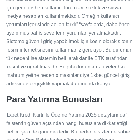
için genelde hep kullanıcı forumları, sözlük ve sosyal
medya hesapları kullanılmaktadır. Örneğin kullanıcı
yorumları içerisinde açılan farklı” “sayfalarda, daha önce
üye olmuş bahis severlerin yorumları yer almaktadır.
Sisteme güvenli giriş yapabilmek için kesin olarak sitenin
resmi internet sitesini kullanmanız gerekiyor. Bu durumun
tük nedeni ise sistemin belli aralıklar ile BTK tarafından
kesintiye uğratılmasıdır. Bu gibi durumlarda üyeler hak
mahrumiyetine neden olmasınlar diye 1xbet güncel giriş
adresinde değişiklik yapmak durumunda kalıyor.
Para Yatırma Bonusları
1xbet Kredi Kartı İle Ödeme Yapma 2025 detaylarında”
“sistemin güven açısından hangi hususlara dikkat ettiği
net bir şekilde görülmektedir. Bu nedenle sizler de sobre