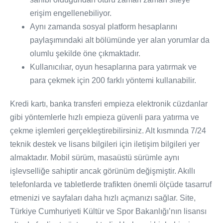
erişim engellenebiliyor.
Aynı zamanda sosyal platform hesaplarını
paylaşımındaki alt bölümünde yer alan yorumlar da
olumlu şekilde öne çıkmaktadır.
Kullanıcılıar, oyun hesaplarına para yatırmak ve
para çekmek için 200 farklı yöntemi kullanabilir.
Kredi kartı, banka transferi empieza elektronik cüzdanlar
gibi yöntemlerle hızlı empieza güvenli para yatırma ve
çekme işlemleri gerçekleştirebilirsiniz. Alt kısmında 7/24
teknik destek ve lisans bilgileri için iletişim bilgileri yer
almaktadır. Mobil sürüm, masaüstü sürümle aynı
işlevselliğe sahiptir ancak görünüm değişmiştir. Akıllı
telefonlarda ve tabletlerde trafikten önemli ölçüde tasarruf
etmenizi ve sayfaları daha hızlı açmanızı sağlar. Site,
Türkiye Cumhuriyeti Kültür ve Spor Bakanlığı’nın lisansı