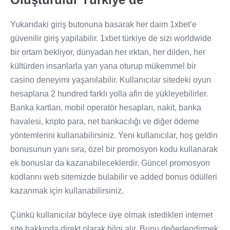
Yukarıdaki giriş butonuna basarak her daim 1xbet’e
güvenilir giriş yapilabilir. 1xbet türkiye de sizi worldwide
bir ortam bekliyor, dünyadan her ırktan, her dilden, her
kültürden insanlarla yan yana oturup mükemmel bir
casino deneyimi yaşanılabilir. Kullanıcılar sitedeki oyun
hesaplarıa 2 hundred farklı yolla afin de yükleyebilirler.
Banka kartları, mobil operatör hesapları, nakit, banka
havalesi, kripto para, net bankacılığı ve diğer ödeme
yöntemlerini kullanabilirsiniz. Yeni kullanıcılar, hoş geldin
bonusunun yanı sıra, özel bir promosyon kodu kullanarak
ek bonuslar da kazanabileceklerdir. Güncel promosyon
kodlarını web sitemizde bulabilir ve added bonus ödülleri
kazanmak için kullanabilirsiniz.
Çünkü kullanıcılar böylece üye olmak istedikleri internet
site hakkında direkt olarak bilgi alır. Bunu değerlendirmek