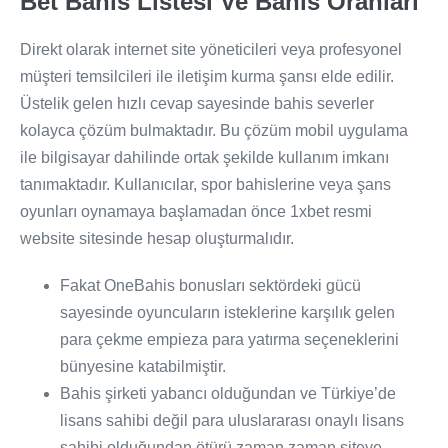
Bet Bahis Listesi Ve Bahis Oranları
Direkt olarak internet site yöneticileri veya profesyonel
müşteri temsilcileri ile iletişim kurma şansı elde edilir.
Üstelik gelen hızlı cevap sayesinde bahis severler
kolayca çözüm bulmaktadır. Bu çözüm mobil uygulama
ile bilgisayar dahilinde ortak şekilde kullanım imkanı
tanımaktadır. Kullanıcılar, spor bahislerine veya şans
oyunları oynamaya başlamadan önce 1xbet resmi
website sitesinde hesap oluşturmalıdır.
Fakat OneBahis bonusları sektördeki gücü
sayesinde oyuncuların isteklerine karşılık gelen
para çekme empieza para yatırma seçeneklerini
bünyesine katabilmiştir.
Bahis şirketi yabancı olduğundan ve Türkiye’de
lisans sahibi değil para uluslararası onaylı lisans
sahibi olduğundan ötürü zaman zaman siteye