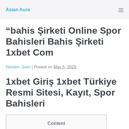
Skip
Asian Aura
to
Men
Tog
content
“bahis Şirketi Online Spor
Bahisleri Bahis Şirketi
1xbet Com
Neelam Joshi
|
Posted on
May 5, 2025
1xbet Giriş 1xbet Türkiye
Resmi Sitesi, Kayıt, Spor
Bahisleri
Content