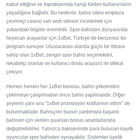
kabul ettiğine ve topraklarında hangi türden kullanıcıların
yaşadığına bağlıdır. Bu nedenle, bahis sitesi empieza
çevrimiçi casino sah web sitesini incelemek için
yukarıdaki bilgiler önemlidir. Spor bahisleri dünyasında
heyecan arayanlar için 1xBet, Türkiye’de benzersiz bir
program sunuyor. Uluslararası alanda güçlü bir itibara
sahip olan 1xBet, zengin spor bahis seçenekleri,
rekabetçi oranlar ve kullanıcı dostu arayüzü ile dikkat
çekiyor.
Hemen hemen her 1xBet bonusu, bahis şirketinden
çekilmeye çalışılmadan önce bahis yapılmalıdır. Diğer
şeylerin yanı sıra “1xBet promosyon kodlarının vitrini” de
bulunmaktadır. Bahisçiler bunun yardımıyla başarılı
bahisler için verilen puanları bonus anahtarlarıyla
değiştirebilirler. Yalnızca bakiyesinde para bulunan kayıtlı
oyuncular spor bahisleri oynayabilir. Sistemler üyelik