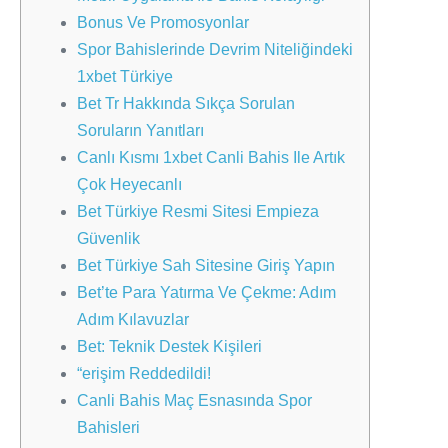
Bonus Ve Promosyonlar
Spor Bahislerinde Devrim Niteliğindeki
1xbet Türkiye
Bet Tr Hakkında Sıkça Sorulan
Soruların Yanıtları
Canlı Kısmı 1xbet Canli Bahis Ile Artık
Çok Heyecanlı
Bet Türkiye Resmi Sitesi Empieza
Güvenlik
Bet Türkiye Sah Sitesine Giriş Yapın
Bet’te Para Yatırma Ve Çekme: Adım
Adım Kılavuzlar
Bet: Teknik Destek Kişileri
“erişim Reddedildi!
Canli Bahis Maç Esnasında Spor
Bahisleri