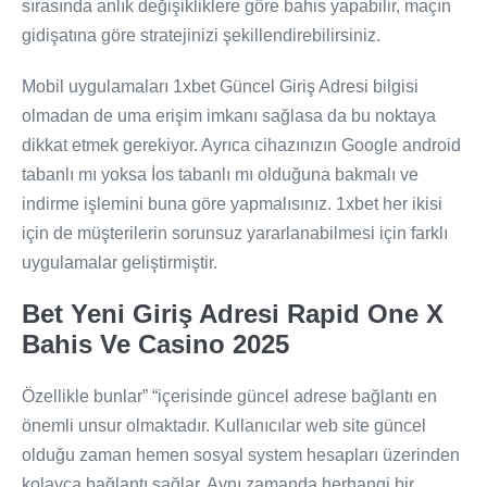
sırasında anlık değişikliklere göre bahis yapabilir, maçın
gidişatına göre stratejinizi şekillendirebilirsiniz.
Mobil uygulamaları 1xbet Güncel Giriş Adresi bilgisi
olmadan de uma erişim imkanı sağlasa da bu noktaya
dikkat etmek gerekiyor. Ayrıca cihazınızın Google android
tabanlı mı yoksa İos tabanlı mı olduğuna bakmalı ve
indirme işlemini buna göre yapmalısınız. 1xbet her ikisi
için de müşterilerin sorunsuz yararlanabilmesi için farklı
uygulamalar geliştirmiştir.
Bet Yeni Giriş Adresi Rapid One X
Bahis Ve Casino 2025
Özellikle bunlar” “içerisinde güncel adrese bağlantı en
önemli unsur olmaktadır. Kullanıcılar web site güncel
olduğu zaman hemen sosyal system hesapları üzerinden
kolayca bağlantı sağlar. Aynı zamanda herhangi bir