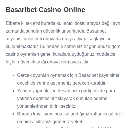
Basaribet Casino Online
Elbette ki tek etki burada kullanıcı dostu arayüz değil aynı
zamanda sunulan güvenlik unsurlarıdır. Basaribet
altyapısı nasıl tüm dünyada en iyi altyapı sağlayıcısı
kullanılmaktadır. Bu nedenle sobre sizler gönlünüze göre
casino oynarken genel kurallara uyduğunuz müddetçe
hiçbir güvenlik açığı ortaya çıkmayacaktır.
Gerçek oyunları oynamak için Basaribet kayıt olma
öncelikle yerine getirmeniz gereken kuraldır.
Yatırım yapmak için hesabınıza girdiğinizde para
yatırma düğmesini tıklayarak sunulan ödeme
yöntemlerinden birini seçiniz.
Burada kayıt sırasında kullandığınız kullanıcı adınızı
empieza şifrenizi girmeniz yeterli.