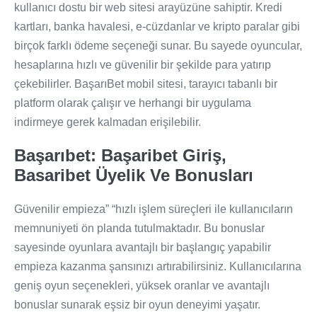
kullanıcı dostu bir web sitesi arayüzüne sahiptir. Kredi
kartları, banka havalesi, e-cüzdanlar ve kripto paralar gibi
birçok farklı ödeme seçeneği sunar. Bu sayede oyuncular,
hesaplarına hızlı ve güvenilir bir şekilde para yatırıp
çekebilirler. BaşarıBet mobil sitesi, tarayıcı tabanlı bir
platform olarak çalışır ve herhangi bir uygulama
indirmeye gerek kalmadan erişilebilir.
Başarıbet: Başaribet Giriş,
Basaribet Üyelik Ve Bonusları
Güvenilir empieza” “hızlı işlem süreçleri ile kullanıcıların
memnuniyeti ön planda tutulmaktadır. Bu bonuslar
sayesinde oyunlara avantajlı bir başlangıç yapabilir
empieza kazanma şansınızı artırabilirsiniz. Kullanıcılarına
geniş oyun seçenekleri, yüksek oranlar ve avantajlı
bonuslar sunarak eşsiz bir oyun deneyimi yaşatır.