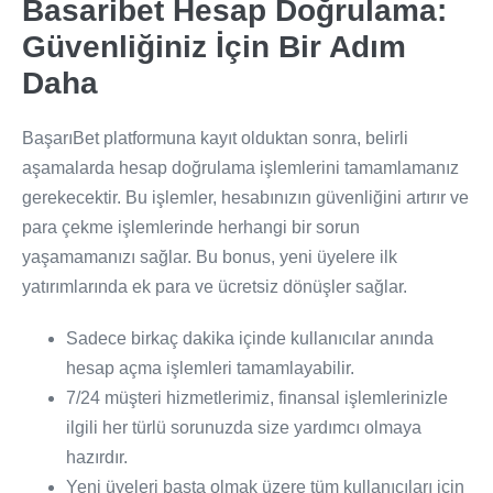
Basaribet Hesap Doğrulama:
Güvenliğiniz İçin Bir Adım
Daha
BaşarıBet platformuna kayıt olduktan sonra, belirli
aşamalarda hesap doğrulama işlemlerini tamamlamanız
gerekecektir. Bu işlemler, hesabınızın güvenliğini artırır ve
para çekme işlemlerinde herhangi bir sorun
yaşamamanızı sağlar. Bu bonus, yeni üyelere ilk
yatırımlarında ek para ve ücretsiz dönüşler sağlar.
Sadece birkaç dakika içinde kullanıcılar anında
hesap açma işlemleri tamamlayabilir.
7/24 müşteri hizmetlerimiz, finansal işlemlerinizle
ilgili her türlü sorunuzda size yardımcı olmaya
hazırdır.
Yeni üyeleri başta olmak üzere tüm kullanıcıları için