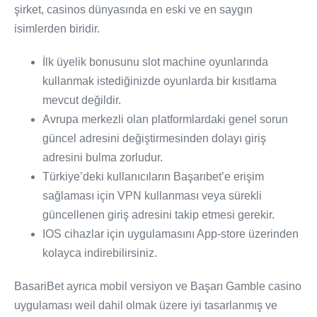
şirket, casinos dünyasında en eski ve en saygın
isimlerden biridir.
İlk üyelik bonusunu slot machine oyunlarında
kullanmak istediğinizde oyunlarda bir kısıtlama
mevcut değildir.
Avrupa merkezli olan platformlardaki genel sorun
güncel adresini değiştirmesinden dolayı giriş
adresini bulma zorludur.
Türkiye’deki kullanıcıların Başarıbet’e erişim
sağlaması için VPN kullanması veya sürekli
güncellenen giriş adresini takip etmesi gerekir.
IOS cihazlar için uygulamasını App-store üzerinden
kolayca indirebilirsiniz.
BasariBet ayrıca mobil versiyon ve Başarı Gamble casino
uygulaması weil dahil olmak üzere iyi tasarlanmış ve