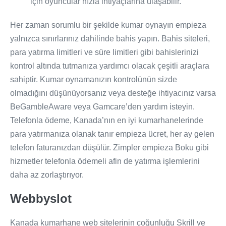
için oyuncular hızla ihtiyaçlarına ulaşabilir.
Her zaman sorumlu bir şekilde kumar oynayın empieza
yalnızca sınırlarınız dahilinde bahis yapın. Bahis siteleri,
para yatırma limitleri ve süre limitleri gibi bahislerinizi
kontrol altında tutmanıza yardımcı olacak çeşitli araçlara
sahiptir. Kumar oynamanızın kontrolünün sizde
olmadığını düşünüyorsanız veya desteğe ihtiyacınız varsa
BeGambleAware veya Gamcare’den yardım isteyin.
Telefonla ödeme, Kanada’nın en iyi kumarhanelerinde
para yatırmanıza olanak tanır empieza ücret, her ay gelen
telefon faturanızdan düşülür. Zimpler empieza Boku gibi
hizmetler telefonla ödemeli afin de yatırma işlemlerini
daha az zorlaştırıyor.
Webbyslot
Kanada kumarhane web sitelerinin çoğunluğu Skrill ve