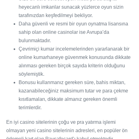
heyecanlı imkanlar sunacak yüzlerce oyun sizin
tarafınızdan keşfedilmeyi bekliyor.
Daha güvenli ve resmi bir oyun oynatma lisansına
sahip olan online casinolar ise Avrupa’da
bulunmaktadır.
Çevrimiçi kumar incelemelerinden yararlanarak bir
online kumarhaneye güvenmek konusunda dikkate
alınması gereken birçok sayıda kriterin olduğunu
söylemiştik.
Bonusu kullanmanız gereken süre, bahis miktarı,
kazanabileceğiniz maksimum tutar ve para çekme
kısıtlamaları, dikkate almanız gereken önemli
terimlerdir.
En iyi casino sitelerinin çoğu ve pra yatırma işlemi
olmayan yeni casino sitelerinin adresleri, en popüler ön
ödemeli kart olan Paysafecard’ı kabul etmektedir.