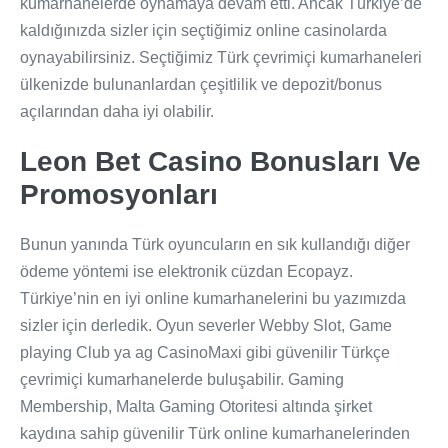
kumarhanelerde oynamaya devam etti. Ancak Türkiye’de
kaldığınızda sizler için seçtiğimiz online casinolarda
oynayabilirsiniz. Seçtiğimiz Türk çevrimiçi kumarhaneleri
ülkenizde bulunanlardan çeşitlilik ve depozit/bonus
açılarından daha iyi olabilir.
Leon Bet Casino Bonusları Ve
Promosyonları
Bunun yanında Türk oyuncuların en sık kullandığı diğer
ödeme yöntemi ise elektronik cüzdan Ecopayz.
Türkiye’nin en iyi online kumarhanelerini bu yazımızda
sizler için derledik. Oyun severler Webby Slot, Game
playing Club ya ag CasinoMaxi gibi güvenilir Türkçe
çevrimiçi kumarhanelerde buluşabilir. Gaming
Membership, Malta Gaming Otoritesi altında şirket
kaydına sahip güvenilir Türk online kumarhanelerinden