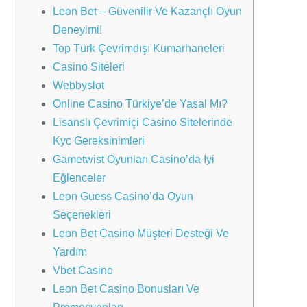
Leon Bet – Güvenilir Ve Kazançlı Oyun
Deneyimi!
Top Türk Çevrimdışı Kumarhaneleri
Casino Siteleri
Webbyslot
Online Casino Türkiye’de Yasal Mı?
Lisanslı Çevrimiçi Casino Sitelerinde
Kyc Gereksinimleri
Gametwist Oyunları Casino’da Iyi
Eğlenceler
Leon Guess Casino’da Oyun
Seçenekleri
Leon Bet Casino Müşteri Desteği Ve
Yardım
Vbet Casino
Leon Bet Casino Bonusları Ve