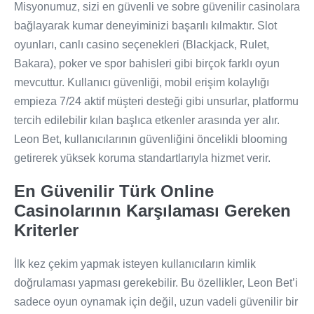
Misyonumuz, sizi en güvenli ve sobre güvenilir casinolara
bağlayarak kumar deneyiminizi başarılı kılmaktır. Slot
oyunları, canlı casino seçenekleri (Blackjack, Rulet,
Bakara), poker ve spor bahisleri gibi birçok farklı oyun
mevcuttur. Kullanıcı güvenliği, mobil erişim kolaylığı
empieza 7/24 aktif müşteri desteği gibi unsurlar, platformu
tercih edilebilir kılan başlıca etkenler arasında yer alır.
Leon Bet, kullanıcılarının güvenliğini öncelikli blooming
getirerek yüksek koruma standartlarıyla hizmet verir.
En Güvenilir Türk Online
Casinolarının Karşılaması Gereken
Kriterler
İlk kez çekim yapmak isteyen kullanıcıların kimlik
doğrulaması yapması gerekebilir. Bu özellikler, Leon Bet’i
sadece oyun oynamak için değil, uzun vadeli güvenilir bir