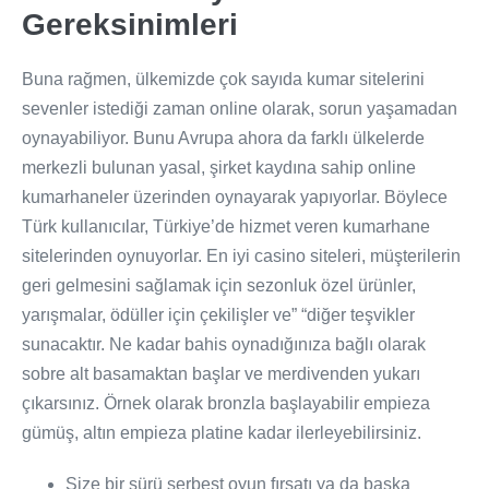
Gereksinimleri
Buna rağmen, ülkemizde çok sayıda kumar sitelerini
sevenler istediği zaman online olarak, sorun yaşamadan
oynayabiliyor. Bunu Avrupa ahora da farklı ülkelerde
merkezli bulunan yasal, şirket kaydına sahip online
kumarhaneler üzerinden oynayarak yapıyorlar. Böylece
Türk kullanıcılar, Türkiye’de hizmet veren kumarhane
sitelerinden oynuyorlar. En iyi casino siteleri, müşterilerin
geri gelmesini sağlamak için sezonluk özel ürünler,
yarışmalar, ödüller için çekilişler ve” “diğer teşvikler
sunacaktır. Ne kadar bahis oynadığınıza bağlı olarak
sobre alt basamaktan başlar ve merdivenden yukarı
çıkarsınız. Örnek olarak bronzla başlayabilir empieza
gümüş, altın empieza platine kadar ilerleyebilirsiniz.
Size bir sürü serbest oyun fırsatı ya da başka