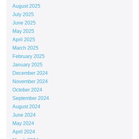
August 2025
July 2025
June 2025
May 2025
April 2025
March 2025
February 2025
January 2025
December 2024
November 2024
October 2024
September 2024
August 2024
June 2024
May 2024
April 2024