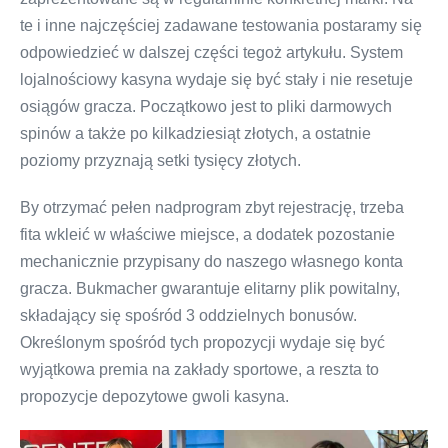
te i inne najczęściej zadawane testowania postaramy się
odpowiedzieć w dalszej części tegoż artykułu. System
lojalnościowy kasyna wydaje się być stały i nie resetuje
osiągów gracza. Początkowo jest to pliki darmowych
spinów a także po kilkadziesiąt złotych, a ostatnie
poziomy przyznają setki tysięcy złotych.
By otrzymać pełen nadprogram zbyt rejestrację, trzeba
fita wkleić w właściwe miejsce, a dodatek pozostanie
mechanicznie przypisany do naszego własnego konta
gracza. Bukmacher gwarantuje elitarny plik powitalny,
składający się spośród 3 oddzielnych bonusów.
Określonym spośród tych propozycji wydaje się być
wyjątkowa premia na zakłady sportowe, a reszta to
propozycje depozytowe gwoli kasyna.