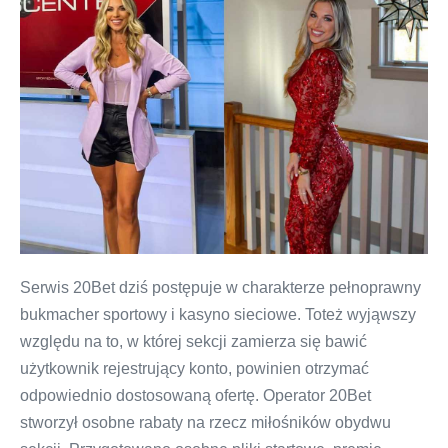
Serwis 20Bet dziś postępuje w charakterze pełnoprawny
bukmacher sportowy i kasyno sieciowe. Toteż wyjąwszy
względu na to, w której sekcji zamierza się bawić
użytkownik rejestrujący konto, powinien otrzymać
odpowiednio dostosowaną ofertę. Operator 20Bet
stworzył osobne rabaty na rzecz miłośników obydwu