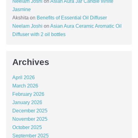
Neelam Joshi
on
Asian Aura Jar Candle White
Jasmine
Akshita
on
Benefits of Essential Oil Diffuser
Neelam Joshi
on
Asian Aura Ceramic Aromatic Oil
Diffuser with 2 oil bottles
Archives
April 2026
March 2026
February 2026
January 2026
December 2025
November 2025
October 2025
September 2025