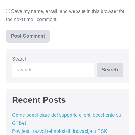
Save my name, email, and website in this browser for
the next time I comment.
Search
Search
Recent Posts
Come beneficiare del supporto clienti eccellente su
GTBet
Povijest i razvoj tehnoloških inovacija u PSK