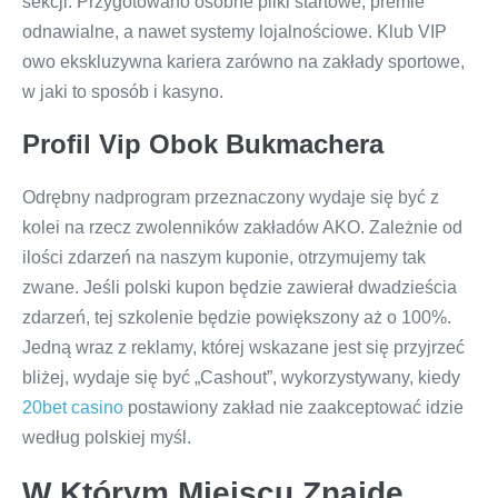
sekcji. Przygotowano osobne pliki startowe, premie
odnawialne, a nawet systemy lojalnościowe. Klub VIP
owo ekskluzywna kariera zarówno na zakłady sportowe,
w jaki to sposób i kasyno.
Profil Vip Obok Bukmachera
Odrębny nadprogram przeznaczony wydaje się być z
kolei na rzecz zwolenników zakładów AKO. Zależnie od
ilości zdarzeń na naszym kuponie, otrzymujemy tak
zwane. Jeśli polski kupon będzie zawierał dwadzieścia
zdarzeń, tej szkolenie będzie powiększony aż o 100%.
Jedną wraz z reklamy, której wskazane jest się przyjrzeć
bliżej, wydaje się być „Cashout”, wykorzystywany, kiedy
20bet casino
postawiony zakład nie zaakceptować idzie
według polskiej myśl.
W Którym Miejscu Znajdę