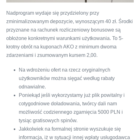
Nadprogram wydaje się przydzielony przy
zminimalizowanym depozycie, wynoszącym 40 zł. Środki
przyznane na rachunek rozliczeniowy bonusowe są
obłożone konkretnymi warunkami użytkowania. To 5-
krotny obrót na kuponach AKO z minimum dwoma
zdarzeniami i zsumowanym kursem 2,00.
Na wdrożeniu ofert na rzecz oryginalnych
użytkowników można sięgać według rabaty
odnawialne.
Poniekąd jeśli wykorzystamy już plik powitalny i
cotygodniowe doładowania, twórcy dali nam
możliwość codziennego zgarnięcia 5000 PLN i
tysiąc gratisowych spinów.
Jakkolwiek na formalnej stronie wyszukuje się
informacja, iż w sytuacji innej wpłaty usługodawca