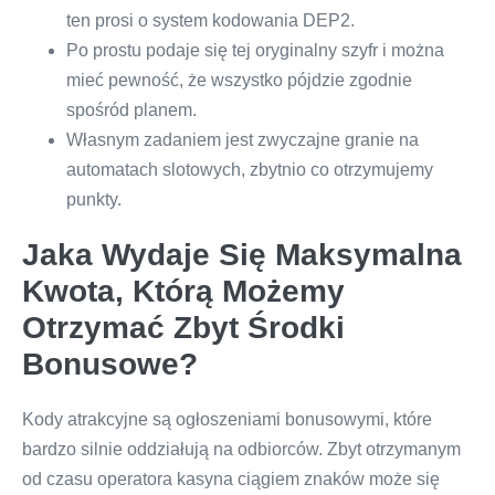
ten prosi o system kodowania DEP2.
Po prostu podaje się tej oryginalny szyfr i można
mieć pewność, że wszystko pójdzie zgodnie
spośród planem.
Własnym zadaniem jest zwyczajne granie na
automatach slotowych, zbytnio co otrzymujemy
punkty.
Jaka Wydaje Się Maksymalna
Kwota, Którą Możemy
Otrzymać Zbyt Środki
Bonusowe?
Kody atrakcyjne są ogłoszeniami bonusowymi, które
bardzo silnie oddziałują na odbiorców. Zbyt otrzymanym
od czasu operatora kasyna ciągiem znaków może się