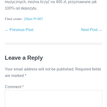
muzycznych, można liczyć na 400 zł, przyznawane jak
100% od depozytu.
Filed under:
20bet Pl 887
Post
← Previous Post
Next Post →
Navigation
Leave a Reply
Your email address will not be published.
Required fields
are marked
*
Comment
*