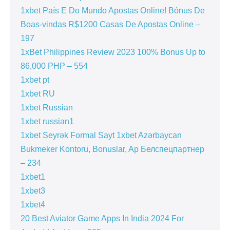
1xbet País E Do Mundo Apostas Online! Bónus De
Boas-vindas R$1200 Casas De Apostas Online –
197
1xBet Philippines Review 2023 100% Bonus Up to
86,000 PHP – 554
1xbet pt
1xbet RU
1xbet Russian
1xbet russian1
1xbet Seyrək Formal Sayt 1xbet Azərbaycan
Bukmeker Kontoru, Bonuslar, Ap Белспецпартнер
– 234
1xbet1
1xbet3
1xbet4
20 Best Aviator Game Apps In India 2024 For