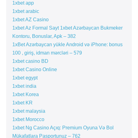
1xbet app
1xbet arabic
1xbet AZ Casino
1xbet Az Formal Sayt 1xbet Azərbaycan Bukmeker
Kontoru, Bonuslar, Apk – 382
1xBet Azərbaycan yükle Android və iPhone: bonus
100 , giriş, idman mərcləri – 579
1xbet casino BD
1xbet Casino Online
1xbet egypt
1xbet india
1xbet Korea
1xbet KR
1xbet malaysia
1xbet Morocco
1xbet Ng Casino Açıq: Premium Oyuna Və Bol
Mükafatlara Pasportunuz – 762