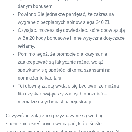
danym bonusem.
Powinno Się jednakże pamiętać, że zakres na
wygrane z bezpłatnych spinów sięga 240 ZŁ.
Czytając, możesz się dowiedzieć, które obowiązują
w Bet20 kody bonusowe i inne wytyczne dotyczące
reklamy.
Pomimo tegoż, że promocje dla kasyna nie
zaakceptować są faktycznie różne, wciąż
spotykamy się spośród kilkoma szansami na
pomnożenie kapitału.
Tej główną zaletą wydaje się być owo, że można
fita uzyskać wyjąwszy żadnych opóźnień –
niemalże natychmiast na rejestracji.
Oczywiście załączniki przyznawane są według
spełnieniu określonych wymagań, które ściśle
zaprezentowane są w regulaminie konkretnej marki. Na