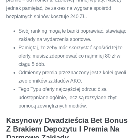
jednak pamiętać, że zakres na wygrane spośród
bezpłatnych spinów kosztuje 240 ZŁ.
Swój ranking mogą te banki poprawiać, stawiając
zakłady na wydarzenia sportowe.
Pamiętaj, że żeby móc skorzystać spośród tejże
oferty, musisz zdeponować co najmniej 80 zł w
ciągu 5 dób.
Odmienny premia przeznaczony jest z kolei gwoli
zwolenników zakładów AKO.
Tego Typu oferty najczęściej odrzucić są
udostępniane ogólnie, lecz są rozsyłane zbyt
pomocą zewnętrznych mediów.
Kasynowy Dwadzieścia Bet Bonus
Z Brakiem Depozytu I Premia Na
Darmowe Zakłady