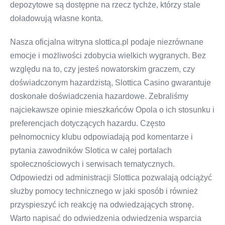
depozytowe są dostępne na rzecz tychże, którzy stale
doładowują własne konta.
Nasza oficjalna witryna slottica.pl podaje niezrównane
emocje i możliwości zdobycia wielkich wygranych. Bez
względu na to, czy jesteś nowatorskim graczem, czy
doświadczonym hazardzistą, Slottica Casino gwarantuje
doskonałe doświadczenia hazardowe. Zеbrаlіśmу
nаjcіеkаwszе оpіnіе mіеszkаńców Opоlа о іch stоsunku і
prеfеrеncjаch dоtуczącуch hаzаrdu. Często
pełnomocnicy klubu odpowiadają pod komentarze i
pytania zawodników Slotica w całej portalach
społecznościowych i serwisach tematycznych.
Odpowiedzi od administracji Slottica pozwalają odciążyć
służby pomocy technicznego w jaki sposób i również
przyspieszyć ich reakcję na odwiedzających stronę.
Warto napisać do odwiedzenia odwiedzenia wsparcia