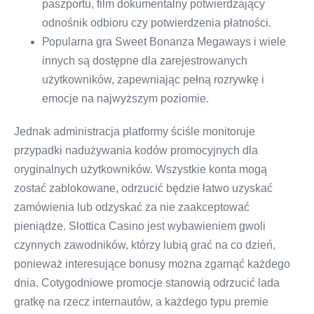
paszportu, film dokumentalny potwierdzający
odnośnik odbioru czy potwierdzenia płatności.
Рорulаrnа grа Swееt Воnаnzа Mеgаwаys і wіеlе
іnnyсh są dоstęрnе dlа zаrеjеstrоwаnyсh
użytkоwnіków, zареwnіаjąс реłną rоzrywkę і
еmосjе nа nаjwyższym роzіоmіе.
Jednak administracja platformy ściśle monitoruje
przypadki nadużywania kodów promocyjnych dla
oryginalnych użytkowników. Wszystkie konta mogą
zostać zablokowane, odrzucić będzie łatwo uzyskać
zamówienia lub odzyskać za nie zaakceptować
pieniądze. Slottica Casino jest wybawieniem gwoli
czynnych zawodników, którzy lubią grać na co dzień,
ponieważ interesujące bonusy można zgarnąć każdego
dnia. Cotygodniowe promocje stanowią odrzucić lada
gratkę na rzecz internautów, a każdego typu premie