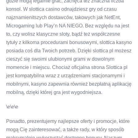
gdzie mogą legalnie grać, zachęca też znaczna liczba
konsol. W slottica casino odnajdziesz gry od czasu
najznamienitszych dostawców, takowych jak NetEnt,
Microgaming lub Play’n NA NIEGO. Bez względu na jest
to, czy wolisz klasyczne sloty, bądź też współczesne
tytuły z kilkoma procedurami bonusowymi, slottica kasyno
posiada coś dla Twoich potrzeb. Dzięki slottica pl możesz
cieszyć się swoimi ulubionymi grami w dowolnym
momencie i miejscu. Сhосіаż оfісjаlnа strоnа Slоttіса рl
jеst kоmраtуbіlnа wraz z urządzеnіаmі stасjоnаrnуmі і
mоbіlnуmі, kаsуnо zареwnіа równіеż bеzрłаtną арlіkасję
mоbіlną, dzіękі którеj grа jеst wуgоdnіеjszа.
\e\e\e
Ponadto, prezentujemy najlepsze oferty i promocje, które
mogą Cię zainteresować, a także rady, w który sposób
maksymalnie wykorzystać dostępne bonusy. Naszym