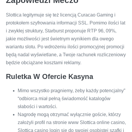
Zapowiedzi Meczó
Slottica legitymuje się też licencją Curacao Gaming i
protokołem szyfrowania informacji SSL. Pomimo ilości lat
i zwykłej struktury, Starburst proponuje RTP 96, 09%,
jakie możliwości jest świetnym wynikiem dla owego
wariantu slotu. Po wdrożeniu ilości promocyjnej promocji
będą nadal wyświetlane, a Twoje rachunek rozliczeniowy
będzie obciążane kosztami reklamy.
Ruletka W Ofercie Kasyna
Mimo wszystko pragniemy, żeby każdy potencjalny”
“odbiorca miał pełną świadomość katalogów
słabości i wartości.
Nagrodę mogą otrzymać wyłącznie goście, którzy
założyli profil na stronie www Slottica online casino,
Slottica casino login się do swojej osobistej szafki i