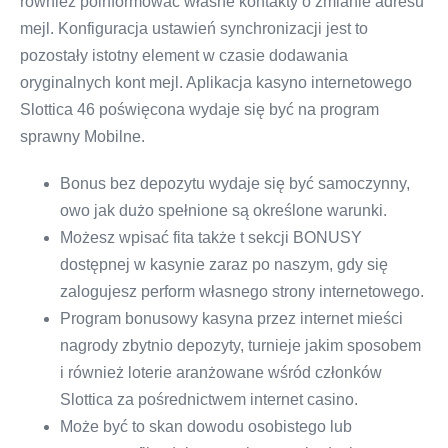
również poinformować własne kontakty o zmianie adresu
mejl. Konfiguracja ustawień synchronizacji jest to
pozostały istotny element w czasie dodawania
oryginalnych kont mejl. Aplikacja kasyno internetowego
Slottica 46 poświęcona wydaje się być na program
sprawny Mobilne.
Bonus bez depozytu wydaje się być samoczynny,
owo jak dużo spełnione są określone warunki.
Możesz wpisać fita także t sekcji BONUSY
dostępnej w kasynie zaraz po naszym, gdy się
zalogujesz perform własnego strony internetowego.
Program bonusowy kasyna przez internet mieści
nagrody zbytnio depozyty, turnieje jakim sposobem
i również loterie aranżowane wśród członków
Slottica za pośrednictwem internet casino.
Może być to skan dowodu osobistego lub