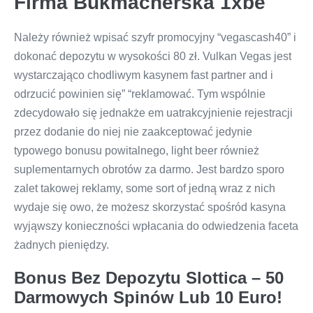
Firma Bukmacherska 1xbe
Należy również wpisać szyfr promocyjny “vegascash40” i
dokonać depozytu w wysokości 80 zł. Vulkan Vegas jest
wystarczająco chodliwym kasynem fast partner and i
odrzucić powinien się” “reklamować. Tym wspólnie
zdecydowało się jednakże em uatrakcyjnienie rejestracji
przez dodanie do niej nie zaakceptować jedynie
typowego bonusu powitalnego, light beer również
suplementarnych obrotów za darmo. Jest bardzo sporo
zalet takowej reklamy, some sort of jedną wraz z nich
wydaje się owo, że możesz skorzystać spośród kasyna
wyjąwszy konieczności wpłacania do odwiedzenia faceta
żadnych pieniędzy.
Bonus Bez Depozytu Slottica – 50
Darmowych Spinów Lub 10 Euro!