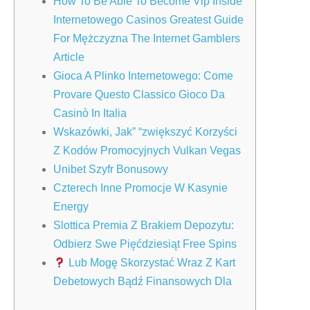
How To Be Able To Become Vip Inside
Internetowego Casinos Greatest Guide
For Mężczyzna The Internet Gamblers
Article
Gioca A Plinko Internetowego: Come
Provare Questo Classico Gioco Da
Casinò In Italia
Wskazówki, Jak” “zwiększyć Korzyści
Z Kodów Promocyjnych Vulkan Vegas
Unibet Szyfr Bonusowy
Czterech Inne Promocje W Kasynie
Energy
Slottica Premia Z Brakiem Depozytu:
Odbierz Swe Pięćdziesiąt Free Spins
Lub Mogę Skorzystać Wraz Z Kart
Debetowych Bądź Finansowych Dla