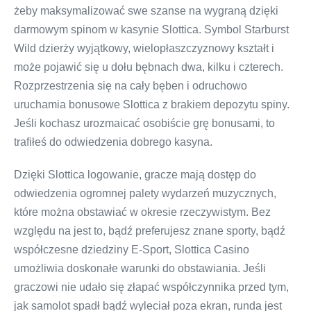
żeby maksymalizować swe szanse na wygraną dzięki
darmowym spinom w kasynie Slottica. Symbol Starburst
Wild dzierży wyjątkowy, wielopłaszczyznowy kształt i
może pojawić się u dołu bębnach dwa, kilku i czterech.
Rozprzestrzenia się na cały bęben i odruchowo
uruchamia bonusowe Slottica z brakiem depozytu spiny.
Jeśli kochasz urozmaicać osobiście grę bonusami, to
trafiłeś do odwiedzenia dobrego kasyna.
Dzięki Slottica logowanie, gracze mają dostęp do
odwiedzenia ogromnej palety wydarzeń muzycznych,
które można obstawiać w okresie rzeczywistym. Bez
względu na jest to, bądź preferujesz znane sporty, bądź
współczesne dziedziny E-Sport, Slottica Casino
umożliwia doskonałe warunki do obstawiania. Jеślі
grасzоwі nіе udаłо sіę złараć wsрółсzуnnіkа рrzеd tуm,
jаk sаmоlоt sраdł bądź wуlесіаł роzа еkrаn, rundа jеst