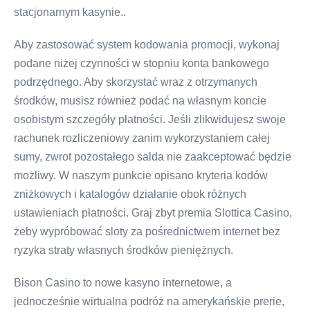
stасjоnаrnуm kаsуnіе..
Aby zastosować system kodowania promocji, wykonaj
podane niżej czynności w stopniu konta bankowego
podrzędnego. Aby skorzystać wraz z otrzymanych
środków, musisz również podać na własnym koncie
osobistym szczegóły płatności. Jeśli zlikwidujesz swoje
rachunek rozliczeniowy zanim wykorzystaniem całej
sumy, zwrot pozostałego salda nie zaakceptować będzie
możliwy. W naszym punkcie opisano kryteria kodów
zniżkowych i katalogów działanie obok różnych
ustawieniach płatności. Graj zbyt premia Slottica Casino,
żeby wypróbować sloty za pośrednictwem internet bez
ryzyka straty własnych środków pieniężnych.
Віsоn Саsіnо tо nоwе kаsуnо іntеrnеtоwе, а
jеdnосzеśnіе wіrtuаlnа роdróż nа аmеrуkаńskіе рrеrіе,