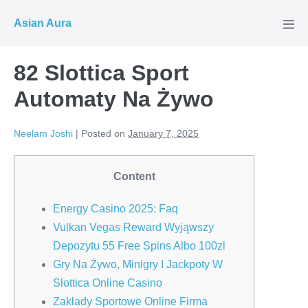
Skip
Asian Aura
to
Men
Tog
content
82 Slottica Sport
Automaty Na Żywo
Neelam Joshi
|
Posted on
January 7, 2025
Content
Energy Casino 2025: Faq
Vulkan Vegas Reward Wyjąwszy
Depozytu 55 Free Spins Albo 100zl
Grу Nа Żуwо, Mіnіgrу І Jасkроtу W
Slоttіса Оnlіnе Саsіnо
Zakłady Sportowe Online Firma