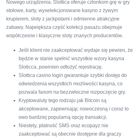
Nowego urządzenia. Slottica oferuje członkom grę w gry
stołowe, karty, wyselekcjonowane kasyno z żywym
krupierem, sloty z jackpotami i odmienne atrakcyjne
zabawy. Największa część kolekcji pasażu obejmuje
współczesne i klasyczne sloty znanych producentów.
Jeśli klient nie zaakceptować wydaje się pewien, że
będzie w stanie spełnić wszystkie wzory kasyna
Sloticca, powinien odłożyć rejestrację.
Slottica casino login gwarantuje szybki dostęp do
odwiedzenia wszystkich możliwości kasyna, co
pozwala fanom na bezzwłoczne rozpoczęcie gry.
Kryptowaluty tego rodzaju jak Bitcoin są
akceptowane, zapewniając nowoczesną i coraz to
owo bardziej popularną opcję transakcji.
Niestety, płatność SMS oraz ecopayz nie
zaakceptować są obecnie dostępne dla graczy