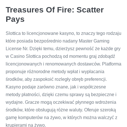
Treasures Of Fire: Scatter
Pays
Slottica to licencjonowane kasyno, to znaczy tego rodzaju
które posiada bezpośrednio nadany Master Gaming
License Nr. Dzięki temu, dzierżysz pewność że każde gry
w Casino Slottica pochodzą od momentu graj zdobądź
licencjonowanych i renomowanych dostawców. Platforma
proponuje różnorodne metody wpłat i wypłacania
środków, aby zaspokoić rozległy obręb preferencji.
Kasyno podaje zarówno znane, jak i współczesne
metody płatności, dzięki czemu sprawy są bezpieczne i
wydajne. Gracze mogą oczekiwać płynnego wdrożenia
środków, które obsługują różne waluty. Oferuje szeroką
gamę komputerów na żywo, w których można walczyć z
krupierami na żywo.