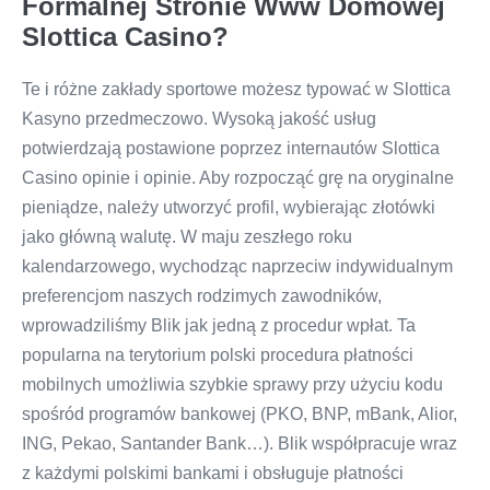
Formalnej Stronie Www Domowej
Slottica Casino?
Te i różne zakłady sportowe możesz typować w Slottica
Kasyno przedmeczowo. Wysoką jakość usług
potwierdzają postawione poprzez internautów Slottica
Casino opinie i opinie. Aby rozpocząć grę na oryginalne
pieniądze, należy utworzyć profil, wybierając złotówki
jako główną walutę. W maju zeszłego roku
kalendarzowego, wychodząc naprzeciw indywidualnym
preferencjom naszych rodzimych zawodników,
wprowadziliśmy Blik jak jedną z procedur wpłat. Ta
popularna na terytorium polski procedura płatności
mobilnych umożliwia szybkie sprawy przy użyciu kodu
spośród programów bankowej (PKO, BNP, mBank, Alior,
ING, Pekao, Santander Bank…). Blik współpracuje wraz
z każdymi polskimi bankami i obsługuje płatności