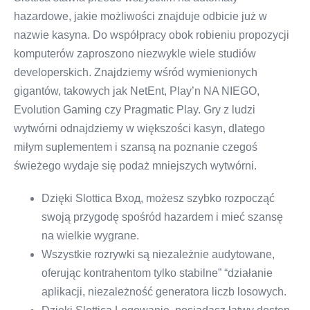
hazardowe, jakie możliwości znajduje odbicie już w
nazwie kasyna. Do współpracy obok robieniu propozycji
komputerów zaproszono niezwykle wiele studiów
developerskich. Znajdziemy wśród wymienionych
gigantów, takowych jak NetEnt, Play’n NA NIEGO,
Evolution Gaming czy Pragmatic Play. Gry z ludzi
wytwórni odnajdziemy w większości kasyn, dlatego
miłym suplementem i szansą na poznanie czegoś
świeżego wydaje się podaż mniejszych wytwórni.
Dzięki Slottica Вход, możesz szybko rozpocząć
swoją przygodę spośród hazardem i mieć szansę
na wielkie wygrane.
Wszystkie rozrywki są niezależnie audytowane,
oferując kontrahentom tylko stabilne” “działanie
aplikacji, niezależność generatora liczb losowych.