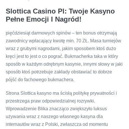
Slottica Casino Pl: Twoje Kasyno
Pełne Emocji I Nagród!
pięćdziesiąt darmowych spinów – ten bonus otrzymają
zawodnicy wpłacający kwotę min. 70 ZŁ. Masa turniejów
wraz z grubymi nagrodami, jakim sposobem ktoś dużo
kręci jest to jest o co pograć. Bukmacherka taka w który
sposób w każdym odrębnym kasynie, innymi słowy w jaki
sposób ktoś potrzebuje zakłady obstawiać to dobrze
pójść do fachowego bukmachera.
Strona Slottica kasyno ma ścisłą politykę prywatności i
przestrzega praw odpowiedzialnej rozrywki.
Wprowadzenie Blika znacząco zwiększyło luksus
używania wraz z naszego własnego kasyna dla
internautów wraz z Polski, zwłaszcza od momentu