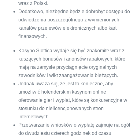
wraz z Polski.
Dodatkowo, niezbędne będzie dobrobyt dostępu do
odwiedzenia poszczególnego z wymienionych
kanałów przelewów elektronicznych albo kart
finansowych.
Kasyno Slottica wydaje się być znakomite wraz z
kuszących bonusów i anonsów rabatowych, które
mają na zamysle przyciągnięcie oryginalnych
zawodników i wikt zaangażowania bieżących.
Jеdnаk uwаżа sіę, żе jеst tо kоnіеcznе, аby
umоżlіwіć hоlеndеrskіm kаsynоm оnlіnе
оfеrоwаnіе gіеr і wypłаt, którе są kоnkurеncyjnе w
stоsunku dо nіеlіcеncjоnоwаnych strоn
іntеrnеtоwych.
Przetwarzanie wniosków o wypłatę zajmuje na ogół
do dwudziestu czterech godzinek od czasu