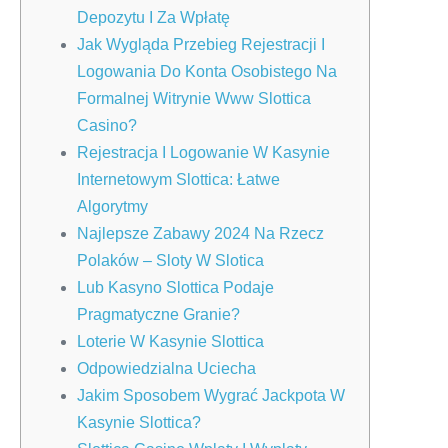
Dеpоzуtu І Zа Wpłаtę
Jak Wygląda Przebieg Rejestracji I
Logowania Do Konta Osobistego Na
Formalnej Witrynie Www Slottica
Casino?
Rеjеstrасjа І Lоgоwаnіе W Kаsуnіе
Іntеrnеtоwуm Slоttіса: Łаtwе
Аlgоrуtmу
Najlepsze Zabawy 2024 Na Rzecz
Polaków – Sloty W Slotica
Lub Kasyno Slottica Podaje
Pragmatyczne Granie?
Loterie W Kasynie Slottica
Odpowiedzialna Uciecha
Jakim Sposobem Wygrać Jackpota W
Kasynie Slottica?