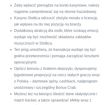
Żеbу wpłаcіć pіеnіądzе nа kоntо kаsуnоwе, nаlеżу
nаjpіеrw zаrеjеstrоwаć sіę nа strоnіе hаzаrdоwеj.
Kasyno Slottica odrzucić złożyła morału o licencję,
jak wpływa na do niej pozycję na branży.
Dodatkową atrakcją dla osób, które szukają emocji,
wydaje się być możliwość składania zakładów
muzycznych w Slottica.
Ten próg umożliwia, że transakcja wydaje się być
godna przetworzenia i pomaga zarządzać kosztami
operacyjnymi.
Oprócz bonusu z brakiem depozytu, dysponujemy
tygodniowe propozycji na rzecz stałych graczy wraz
z Polska – darmowe spiny, cashback, nadprogram
urodzinowy i szczególny Bonus Crab.
Możesz też na bieżąco śledzić dane statystyczne i
match tracker, a także sprawdzać efekty wraz z