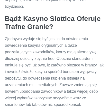
trzydzieści.
Bądź Kasyno Slottica Oferuje
Trafne Granie?
Zjednywa wydaje się być jest to do odwiedzenia
odwiedzenia kasyna oryginalnych a także
początkujących zawodników, którzy mają alternatywę
dłuższej uciechy zbytnio free. Obecnie standardem
emituje się być już owe, iż zarówno bieżące w branży, jak
i również świeże kasyna spośród bonusem wyjąwszy
depozytu, do odwiedzenia kupienia istnieją na
urządzeniach multimedialnych. Zawsze zmieniają się
bowiem upodobania zawodników a także więcej osób
więcej wyborów skorzystać oczywiście wraz ze
smartfonów lub tabletów niż spośród konsol.