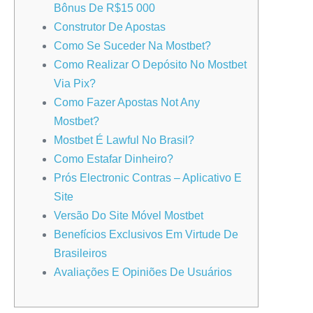
Bônus De R$15 000
Construtor De Apostas
Como Se Suceder Na Mostbet?
Como Realizar O Depósito No Mostbet
Via Pix?
Como Fazer Apostas Not Any
Mostbet?
Mostbet É Lawful No Brasil?
Como Estafar Dinheiro?
Prós Electronic Contras – Aplicativo E
Site
Versão Do Site Móvel Mostbet
Benefícios Exclusivos Em Virtude De
Brasileiros
Avaliações E Opiniões De Usuários