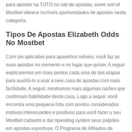
para apostar na TOTO no site de apostas, some sort of
Mostbet oferece incríveis oportunidades de apostas nesta
categoria.
Tipos De Apostas Elizabeth Odds
No Mostbet
Com um aplicativo para aparelhos móveis, você faz as
suas apostas no momento e no lugar que quiser. A seguir
explicaremos em mais pontos cada uma de tais etapas
para auxiliá-lo a usar a new casa de apostas com mais
facilidade. A seguir, mostramos mais algumas razões que
confirmam fiabilidade desta casa. Logo a seguir, você
encontra uma pequena lista com pontos considerados
motivos interessantes e positivos para você fazer u seu
Mostbet cadastro e dar operating system seus palpites
em apostas esportivas. O Programa de Afiliados da