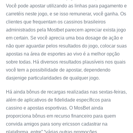
Você pode apostar utilizando as linhas para pagamento e
carretéis neste jogo, e se isso remunerar, você ganha. Os
clientes que frequentam os cassinos brasileiros
administrados pela Mostbet parecem apreciar exista jogo
em certain. Se você aprecia uma boa dosage de ação e
não quer aguardar pelos resultados do jogo, colocar suas
apostas na área de esportes ao vivo é a melhor opção
sobre todas. Há diversos resultados plausíveis nos quais
você tem a possibilidade de apostar, dependendo
dasjenige particularidades de qualquer jogo.
Há ainda bônus de recargas realizadas nas sextas-feiras,
além de aplicativos de fidelidade específicos para
cassino e apostas esportivas. O MosBet ainda
proporciona bônus em recurso financeiro para quem
convida amigos para sony ericsson cadastrar na
plataforma, entre” “várias outras promoções.