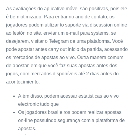
As avaliações do aplicativo móvel são positivas, pois ele
é bem otimizado. Para entrar no ano de contato, os
jogadores podem utilizar to suporte via discussion online
ao festón no site, enviar um e-mail para systems, se
desejarem, visitar o Telegram de uma plataforma. Você
pode apostar antes carry out início da partida, acessando
os mercados de apostas ao vivo. Outra manera comum
de apostar, em que você faz suas apostas antes dos
jogos, com mercados disponíveis até 2 dias antes do
acontecimiento.
Além disso, podem acessar estatísticas ao vivo
electronic tudo que
Os jogadores brasileiros podem realizar apostas
on-line possuindo segurança com a plataforma de
apostas.