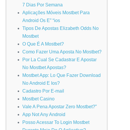
7 Dias Por Semana
Aplicações Móveis Mostbet Para
Android Os E” “ios
Tipos De Apostas Elizabeth Odds No
Mostbet
O Que É A Mostbet?
Como Fazer Uma Aposta No Mostbet?
Por La Cual Se Cadastrar E Apostar
No Mostbet Apostas?
Mostbet App: Lo Que Fazer Download
No Android E Ios?
Cadastro Por E-mail
Mostbet Casino
Vale A Pena Apostar Zero Mostbet?”
App Not Any Android
Posso Acessar To Login Mostbet