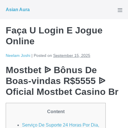
Skip
Asian Aura
to
Men
Tog
content
Faça U Login E Jogue
Online
Neelam Joshi
|
Posted on
September 15, 2025
Mostbet ᐉ Bônus De
Boas-vindas R$5555 ᐉ
Oficial Mostbet Casino Br
Content
Serviço De Suporte 24 Horas Por Dia,