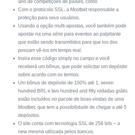
ano de competições de países, como
Com o protocolo SSL, a Mostbet responsable a
proteção para seus usuários.
Usando a opção multi-apostas, você também pode
apostar na uma série para eventos ao palpitante
que estão sendo transmitidos para que los dos
possam vê-los em tempo real.
Insira esse código simply no campo e você
receberá um bônus, que pode solicitar um depósito
sobre acordo com os termos.
Um bônus de depósito de 100% até 1. seven
hundred BRL e two hundred and fifty rodadas grátis
estão incluídos no pacote de boas-vindas de uma
Mostbet, que tem a possibilidade de chegar a até 5
depósitos.
O site conta com tecnologia SSL de 256 bits – a
new mesma utilizada pelos bancos.