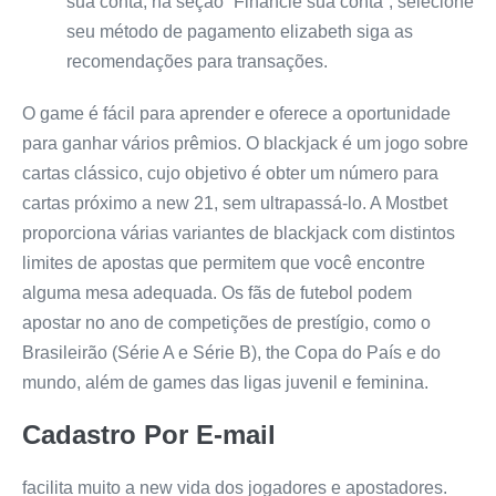
sua conta, na seção “Financie sua conta”, selecione
seu método de pagamento elizabeth siga as
recomendações para transações.
O game é fácil para aprender e oferece a oportunidade
para ganhar vários prêmios. O blackjack é um jogo sobre
cartas clássico, cujo objetivo é obter um número para
cartas próximo a new 21, sem ultrapassá-lo. A Mostbet
proporciona várias variantes de blackjack com distintos
limites de apostas que permitem que você encontre
alguma mesa adequada. Os fãs de futebol podem
apostar no ano de competições de prestígio, como o
Brasileirão (Série A e Série B), the Copa do País e do
mundo, além de games das ligas juvenil e feminina.
Cadastro Por E-mail
facilita muito a new vida dos jogadores e apostadores.