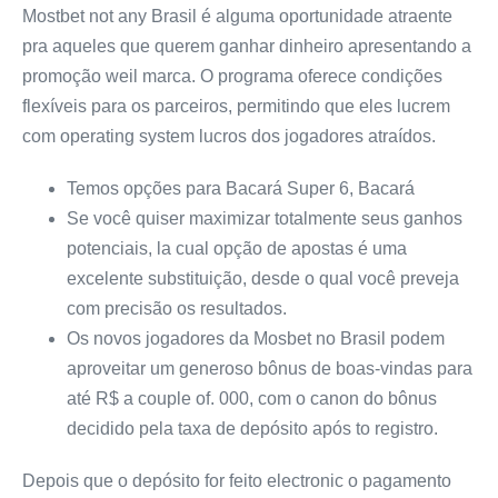
Mostbet not any Brasil é alguma oportunidade atraente
pra aqueles que querem ganhar dinheiro apresentando a
promoção weil marca. O programa oferece condições
flexíveis para os parceiros, permitindo que eles lucrem
com operating system lucros dos jogadores atraídos.
Temos opções para Bacará Super 6, Bacará
Se você quiser maximizar totalmente seus ganhos
potenciais, la cual opção de apostas é uma
excelente substituição, desde o qual você preveja
com precisão os resultados.
Os novos jogadores da Mosbet no Brasil podem
aproveitar um generoso bônus de boas-vindas para
até R$ a couple of. 000, com o canon do bônus
decidido pela taxa de depósito após to registro.
Depois que o depósito for feito electronic o pagamento