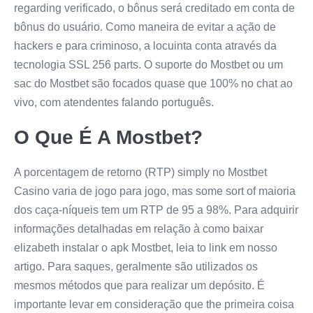
regarding verificado, o bônus será creditado em conta de
bônus do usuário. Como maneira de evitar a ação de
hackers e para criminoso, a locuinta conta através da
tecnologia SSL 256 parts. O suporte do Mostbet ou um
sac do Mostbet são focados quase que 100% no chat ao
vivo, com atendentes falando português.
O Que É A Mostbet?
A porcentagem de retorno (RTP) simply no Mostbet
Casino varia de jogo para jogo, mas some sort of maioria
dos caça-níqueis tem um RTP de 95 a 98%. Para adquirir
informações detalhadas em relação à como baixar
elizabeth instalar o apk Mostbet, leia to link em nosso
artigo. Para saques, geralmente são utilizados os
mesmos métodos que para realizar um depósito. É
importante levar em consideração que the primeira coisa