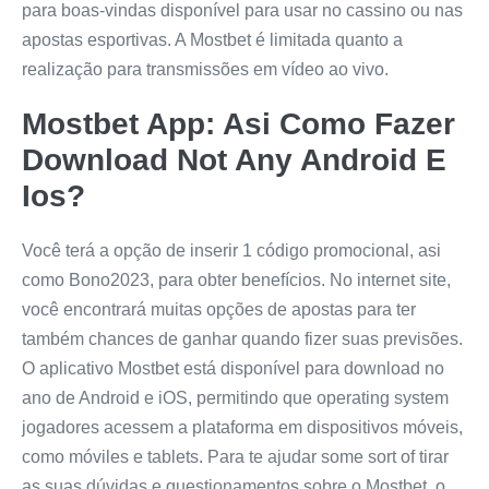
para boas-vindas disponível para usar no cassino ou nas
apostas esportivas. A Mostbet é limitada quanto a
realização para transmissões em vídeo ao vivo.
Mostbet App: Asi Como Fazer
Download Not Any Android E
Ios?
Você terá a opção de inserir 1 código promocional, asi
como Bono2023, para obter benefícios. No internet site,
você encontrará muitas opções de apostas para ter
também chances de ganhar quando fizer suas previsões.
O aplicativo Mostbet está disponível para download no
ano de Android e iOS, permitindo que operating system
jogadores acessem a plataforma em dispositivos móveis,
como móviles e tablets. Para te ajudar some sort of tirar
as suas dúvidas e questionamentos sobre o Mostbet, o