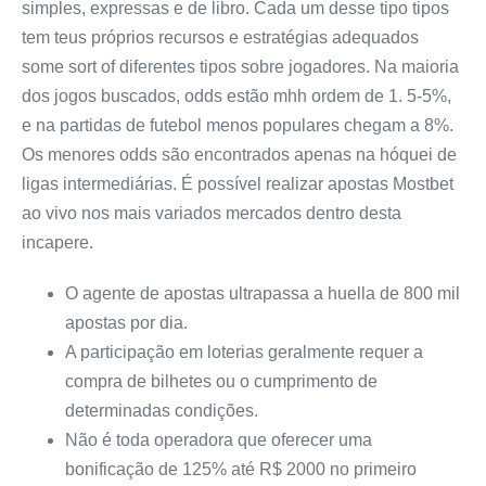
simples, expressas e de libro. Cada um desse tipo tipos
tem teus próprios recursos e estratégias adequados
some sort of diferentes tipos sobre jogadores. Na maioria
dos jogos buscados, odds estão mhh ordem de 1. 5-5%,
e na partidas de futebol menos populares chegam a 8%.
Os menores odds são encontrados apenas na hóquei de
ligas intermediárias. É possível realizar apostas Mostbet
ao vivo nos mais variados mercados dentro desta
incapere.
O agente de apostas ultrapassa a huella de 800 mil
apostas por dia.
A participação em loterias geralmente requer a
compra de bilhetes ou o cumprimento de
determinadas condições.
Não é toda operadora que oferecer uma
bonificação de 125% até R$ 2000 no primeiro