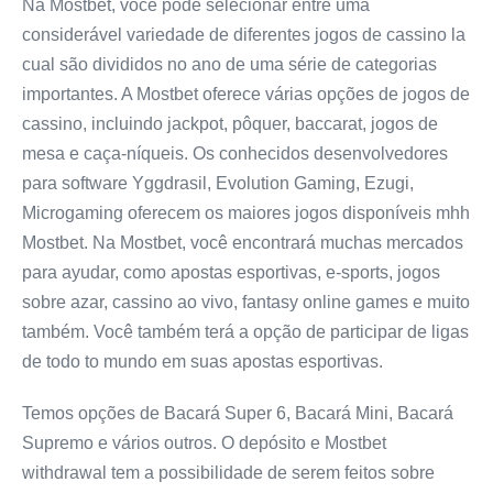
Na Mostbet, você pode selecionar entre uma
considerável variedade de diferentes jogos de cassino la
cual são divididos no ano de uma série de categorias
importantes. A Mostbet oferece várias opções de jogos de
cassino, incluindo jackpot, pôquer, baccarat, jogos de
mesa e caça-níqueis. Os conhecidos desenvolvedores
para software Yggdrasil, Evolution Gaming, Ezugi,
Microgaming oferecem os maiores jogos disponíveis mhh
Mostbet. Na Mostbet, você encontrará muchas mercados
para ayudar, como apostas esportivas, e-sports, jogos
sobre azar, cassino ao vivo, fantasy online games e muito
também. Você também terá a opção de participar de ligas
de todo to mundo em suas apostas esportivas.
Temos opções de Bacará Super 6, Bacará Mini, Bacará
Supremo e vários outros. O depósito e Mostbet
withdrawal tem a possibilidade de serem feitos sobre