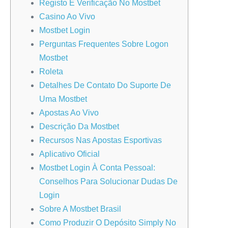
Registo E Verificação No Mostbet
Casino Ao Vivo
Mostbet Login
Perguntas Frequentes Sobre Logon
Mostbet
Roleta
Detalhes De Contato Do Suporte De
Uma Mostbet
Apostas Ao Vivo
Descrição Da Mostbet
Recursos Nas Apostas Esportivas
Aplicativo Oficial
Mostbet Login À Conta Pessoal:
Conselhos Para Solucionar Dudas De
Login
Sobre A Mostbet Brasil
Como Produzir O Depósito Simply No