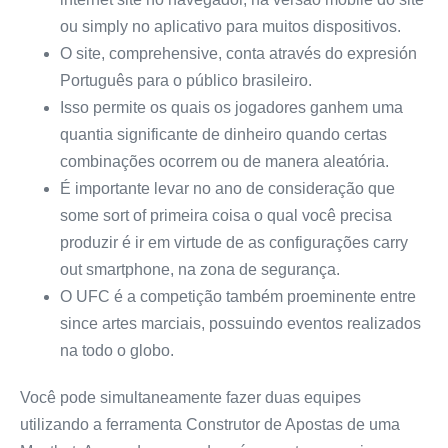
ou simply no aplicativo para muitos dispositivos.
O site, comprehensive, conta através do expresión
Português para o público brasileiro.
Isso permite os quais os jogadores ganhem uma
quantia significante de dinheiro quando certas
combinações ocorrem ou de manera aleatória.
É importante levar no ano de consideração que
some sort of primeira coisa o qual você precisa
produzir é ir em virtude de as configurações carry
out smartphone, na zona de segurança.
O UFC é a competição também proeminente entre
since artes marciais, possuindo eventos realizados
na todo o globo.
Você pode simultaneamente fazer duas equipes
utilizando a ferramenta Construtor de Apostas de uma