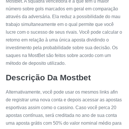
Mostbet. A squadra vencedora é a que tem u maior
número sobre gols marcados em geral em comparação
através da adversária. Ela reduz a possibilidade do mau
trabajo simultaneamente em o qual permite que você
lucre com o sucesso de seus rivais. Você pode calcular o
retorno em relação à uma única aposta dividindo o
investimento pela probabilidade sobre sua decisão. Os
saques na MostBet são feitos sobre acordo com um
método de deposito utilizado.
Descrição Da Mostbet
Alternativamente, você pode usar os mesmos links afin
de registrar uma nova conta e depois acessar as apostas
esportivas assim como o cassino. Caso você perca 20
apostas contínuas, será creditada no ano de sua conta
uma aposta grátis com 50% do valor nominal médio para