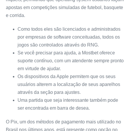
apostas em competições simuladas de futebol, basquete
e corrida.
Como todos eles são licenciados e administrados
por empresas de software conceituadas, todos os
jogos são controlados através do RNG.
Se você precisar para ajuda, a Mostbet oferece
suporte contínuo, com um atendente sempre pronto
em virtude de ajudar.
Os dispositivos da Apple permitem que os seus
usuários alterem a localização de seus aparelhos
através da seção para ajustes.
Uma partida que seja interessante também pode
ser encontrada em barra de desea.
O Pix, um dos métodos de pagamento mais utilizado no
Brasil nos últimos anos, está presente como opção no