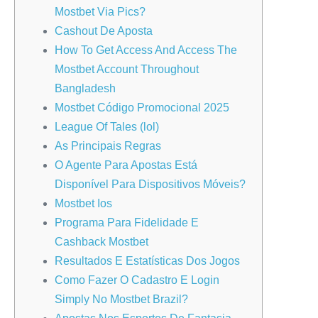
Mostbet Via Pics?
Cashout De Aposta
How To Get Access And Access The
Mostbet Account Throughout
Bangladesh
Mostbet Código Promocional 2025
League Of Tales (lol)
As Principais Regras
O Agente Para Apostas Está
Disponível Para Dispositivos Móveis?
Mostbet Ios
Programa Para Fidelidade E
Cashback Mostbet
Resultados E Estatísticas Dos Jogos
Como Fazer O Cadastro E Login
Simply No Mostbet Brazil?