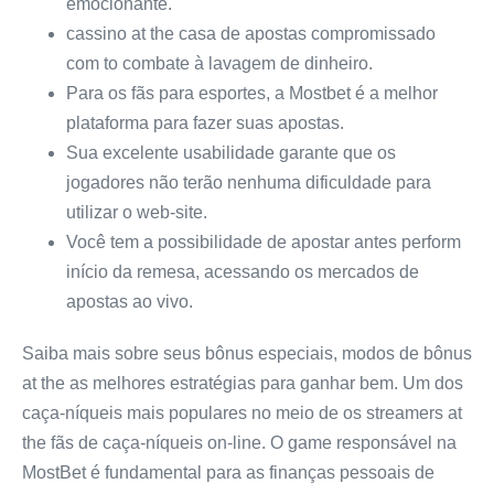
emocionante.
cassino at the casa de apostas compromissado
com to combate à lavagem de dinheiro.
Para os fãs para esportes, a Mostbet é a melhor
plataforma para fazer suas apostas.
Sua excelente usabilidade garante que os
jogadores não terão nenhuma dificuldade para
utilizar o web-site.
Você tem a possibilidade de apostar antes perform
início da remesa, acessando os mercados de
apostas ao vivo.
Saiba mais sobre seus bônus especiais, modos de bônus
at the as melhores estratégias para ganhar bem. Um dos
caça-níqueis mais populares no meio de os streamers at
the fãs de caça-níqueis on-line. O game responsável na
MostBet é fundamental para as finanças pessoais de