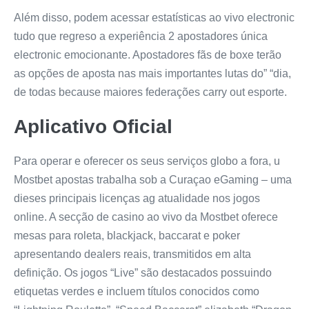
Além disso, podem acessar estatísticas ao vivo electronic
tudo que regreso a experiência 2 apostadores única
electronic emocionante. Apostadores fãs de boxe terão
as opções de aposta nas mais importantes lutas do” “dia,
de todas because maiores federações carry out esporte.
Aplicativo Oficial
Para operar e oferecer os seus serviços globo a fora, u
Mostbet apostas trabalha sob a Curaçao eGaming – uma
dieses principais licenças ag atualidade nos jogos
online. A secção de casino ao vivo da Mostbet oferece
mesas para roleta, blackjack, baccarat e poker
apresentando dealers reais, transmitidos em alta
definição. Os jogos “Live” são destacados possuindo
etiquetas verdes e incluem títulos conocidos como