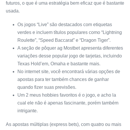
futuros, o que é uma estratégia bem eficaz que é bastante
usada.
Os jogos “Live” são destacados com etiquetas
verdes e incluem títulos populares como “Lightning
Roulette”, “Speed Baccarat” e “Dragon Tiger”.
A seção de pôquer ag Mostbet apresenta diferentes
variações desse popular jogo de tarjetas, incluindo
Texas Hold’em, Omaha e bastante mais.
No internet site, você encontrará várias opções de
apostas para ter também chances de ganhar
quando fizer suas previsões.
Um 2 meus hobbies favoritos é o jogo, e acho la
cual ele não é apenas fascinante, porém também
intrigante.
As apostas múltiplas (express bets), com quatro ou mais