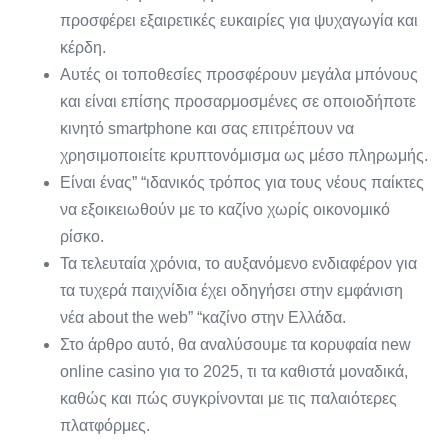
προσφέρει εξαιρετικές ευκαιρίες για ψυχαγωγία και
κέρδη.
Αυτές οι τοποθεσίες προσφέρουν μεγάλα μπόνους
και είναι επίσης προσαρμοσμένες σε οποιοδήποτε
κινητό smаrtрhоnе και σας επιτρέπουν να
χρησιμοποιείτε κρυπτονόμισμα ως μέσο πληρωμής.
Είναι ένας” “ιδανικός τρόπος για τους νέους παίκτες
να εξοικειωθούν με το καζίνο χωρίς οικονομικό
ρίσκο.
Τα τελευταία χρόνια, το αυξανόμενο ενδιαφέρον για
τα τυχερά παιχνίδια έχει οδηγήσει στην εμφάνιση
νέα about the web” “καζίνο στην Ελλάδα.
Στο άρθρο αυτό, θα αναλύσουμε τα κορυφαία new
online casino για το 2025, τι τα καθιστά μοναδικά,
καθώς και πώς συγκρίνονται με τις παλαιότερες
πλατφόρμες.