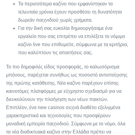
Τα περισσότερα καζίνο που εμφανίστηκαν τα
τελευταία χρόνια έχουν προσθέσει τη δυνατότητα
δωρεάν παιχνιδιού χωρίς χρήματα.
Για την δική σας ευκολία δημιουργήσαμε ένα
εργαλείο που σας επιτρέπει να επιλέξετε το νόμιμο
καζίνο live που επιθυμείτε, σύμφωνα με τα κριτήρια,
που καλύπτουν τις απαιτήσεις σας.
Το πιο δημοφιλές είδος προσφοράς, το καλωσόρισμα
μπόνους, παρέχεται συνήθως ως ποσοστό αντιστοίχισης
της πρώτης κατάθεσης. Νέα καζίνο παρέχουν επίσης
καινοτόμες πλατφόρμες με εύχρηστο σχεδιασμό για να
διευκολύνουν την πλοήγηση των νέων παικτών.
Επιπλέον, ένα new casinos συχνά διαθέτει εξελιγμένα
χαρακτηριστικά και τεχνολογίες που προσφέρουν
μοναδική εμπειρία παιχνιδιού. Σύμφωνα με το νόμο, όλα
τα νέα διαδικτυακά καζίνο στην Ελλάδα πρέπει να