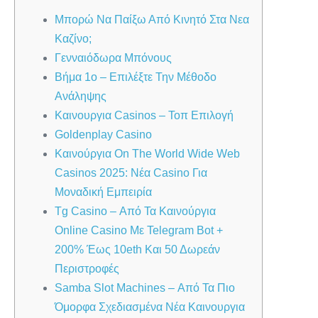
Μπορώ Να Παίξω Από Κινητό Στα Νεα
Καζίνο;
Γενναιόδωρα Μπόνους
Βήμα 1ο – Επιλέξτε Την Μέθοδο
Ανάληψης
Καινουργια Casinos – Τοπ Επιλογή
Goldenplay Casino
Καινούργια On The World Wide Web
Casinos 2025: Νέα Casino Για
Μοναδική Εμπειρία
Tg Casino – Από Τα Καινούργια
Online Casino Με Telegram Bot +
200% Έως 10eth Και 50 Δωρεάν
Περιστροφές
Samba Slot Machines – Από Τα Πιο
Όμορφα Σχεδιασμένα Νέα Καινουργια