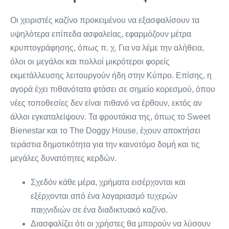
Οι χειριστές καζίνο προκειμένου να εξασφαλίσουν τα
υψηλότερα επίπεδα ασφαλείας, εφαρμόζουν μέτρα
κρυπτογράφησης, όπως π. χ. Για να λέμε την αλήθεια,
όλοι οι μεγάλοι και πολλοί μικρότεροι φορείς
εκμετάλλευσης λειτουργούν ήδη στην Κύπρο. Επίσης, η
αγορά έχει πιθανότατα φτάσει σε σημείο κορεσμού, όπου
νέες τοποθεσίες δεν είναι πιθανό να έρθουν, εκτός αν
άλλοι εγκαταλείψουν. Τα φρουτάκια της, όπως το Sweet
Bienestar και το The Doggy House, έχουν αποκτήσει
τεράστια δημοτικότητα για την καινοτόμο δομή και τις
μεγάλες δυνατότητες κερδών.
Σχεδόν κάθε μέρα, χρήματα εισέρχονται και
εξέρχονται από ένα λογαριασμό τυχερών
παιχνιδιών σε ένα διαδικτυακό καζίνο.
Διασφαλίζει ότι οι χρήστες θα μπορούν να λύσουν