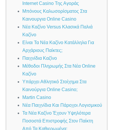
Internet Casino Της Αγοράς
Μπόνους Καλωσορίσματος Στα
Καινουργια Online Casino
Νέα Καζίνο Versus Κλασικά Παλιά
Καζίνο
Είναι Τα Νέα Καζίνο Κατάλληλα Για
Αρχάριους Παίκτες;
Παιχνίδια Καζίνο
Μέθοδοι Πληρωμής Στα Νέα Online
Καζίνο
Υπάρχει Αθλητικό Στοίχημα Στα
Καινούργια Online Casino;
Martin Casino
Νέα Παιχνίδια Και Πάροχοι Λογισμικού
Τα Νέα Καζίνο Έχουν Υψηλότερα
Ποσοστά Επιστροφής Στον Παίκτη
Από Τα Καθιερωμένα;