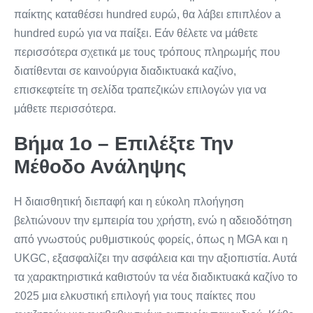
παίκτης καταθέσει hundred ευρώ, θα λάβει επιπλέον a
hundred ευρώ για να παίξει. Εάν θέλετε να μάθετε
περισσότερα σχετικά με τους τρόπους πληρωμής που
διατίθενται σε καινούργια διαδικτυακά καζίνο,
επισκεφτείτε τη σελίδα τραπεζικών επιλογών για να
μάθετε περισσότερα.
Βήμα 1ο – Επιλέξτε Την
Μέθοδο Ανάληψης
Η διαισθητική διεπαφή και η εύκολη πλοήγηση
βελτιώνουν την εμπειρία του χρήστη, ενώ η αδειοδότηση
από γνωστούς ρυθμιστικούς φορείς, όπως η MGA και η
UKGC, εξασφαλίζει την ασφάλεια και την αξιοπιστία. Αυτά
τα χαρακτηριστικά καθιστούν τα νέα διαδικτυακά καζίνο το
2025 μια ελκυστική επιλογή για τους παίκτες που