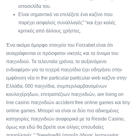
ιστοσελίδα του.
Είναι σημαντικό να επιλέξετε ένα καζίνο που
παρέχει ασφαλείς συναλλαγές” “και έχει καλές
κριτικές από άλλους χρήστες.
Ένα ακόμα όμορφο στοιχείο του Forzabet είναι ότι
αναγράφονται οι πρόσφατοι νικητές και το όνομα του
παιχνιδιού. Τα τελευταία χρόνια, το αυξανόμενο
ενδιαφέρον για τα τυχερά παιχνίδια έχει οδηγήσει στην
εμφάνιση νέα in the particular particular web καζίνο στην
Ελλάδα. 000 παιχνίδια, συμπεριλαμβανομένων
κουλοχέρηδων, επιτραπέζιων παιχνιδιών, are living on
line casino παιχνιδιών accident free online games και tiny
online games. Μπορεί να είναι οι δύο πιο αδικημένες
κατηγορίες παιχνιδιών αναφορικά με τα Reside Casino,
όμως και εδώ θα βρείτε ουκ ολίγες σπουδαίες
παραλλαγές.” “[newline]Η ύπαρξη άδειας λειτουργίας