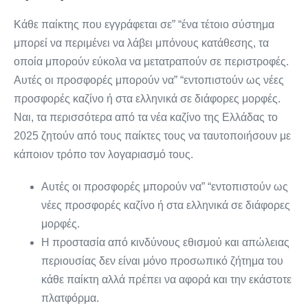
Κάθε παίκτης που εγγράφεται σε” “ένα τέτοιο σύστημα
μπορεί να περιμένει να λάβει μπόνους κατάθεσης, τα
οποία μπορούν εύκολα να μετατραπούν σε περιστροφές.
Αυτές οι προσφορές μπορούν να” “εντοπιστούν ως νέες
προσφορές καζίνο ή στα ελληνικά σε διάφορες μορφές.
Ναι, τα περισσότερα από τα νέα καζίνο της Ελλάδας το
2025 ζητούν από τους παίκτες τους να ταυτοποιήσουν με
κάποιον τρόπο τον λογαριασμό τους.
Αυτές οι προσφορές μπορούν να” “εντοπιστούν ως
νέες προσφορές καζίνο ή στα ελληνικά σε διάφορες
μορφές.
Η προστασία από κινδύνους εθισμού και απώλειας
περιουσίας δεν είναι μόνο προσωπικό ζήτημα του
κάθε παίκτη αλλά πρέπει να αφορά και την εκάστοτε
πλατφόρμα.