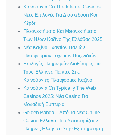
Καινούργια On The Internet Casinos:
Νέες Επιλογές Για Διασκέδαση Και
Κέρδη
Πλεονεκτήματα Και Μειονεκτήματα
Των Νέων Καζίνο Της Ελλάδας 2025
Νέα Καζίνο Εναντίον Παλιών
Πλατφορμών Τυχερών Παιχνιδιών
Επιλογές Πληρωμών Διαθέσιμες Για
Τους Έλληνες Παίκτες Στις
Καινούργιες Πλατφόρμες Καζίνο
Καινούργια On Typically The Web
Casinos 2025: Νέα Casino Για
Μοναδική Εμπειρία
Golden Panda – Από Τα Νεα Online
Casino Ελλαδα Που Υποστηρίζουν
Πλήρως Ελληνικά Στην Εξυπηρέτηση