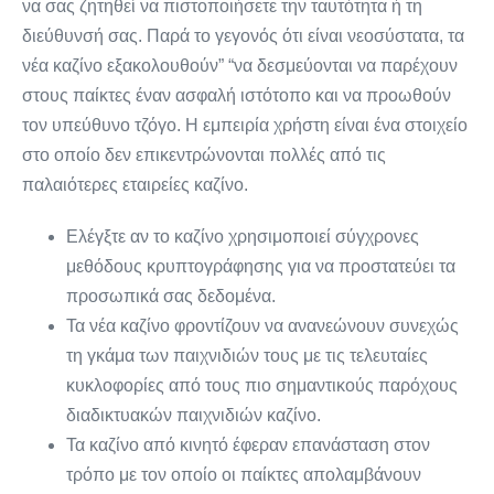
να σας ζητηθεί να πιστοποιήσετε την ταυτότητα ή τη
διεύθυνσή σας. Παρά το γεγονός ότι είναι νεοσύστατα, τα
νέα καζίνο εξακολουθούν” “να δεσμεύονται να παρέχουν
στους παίκτες έναν ασφαλή ιστότοπο και να προωθούν
τον υπεύθυνο τζόγο. Η εμπειρία χρήστη είναι ένα στοιχείο
στο οποίο δεν επικεντρώνονται πολλές από τις
παλαιότερες εταιρείες καζίνο.
Ελέγξτε αν το καζίνο χρησιμοποιεί σύγχρονες
μεθόδους κρυπτογράφησης για να προστατεύει τα
προσωπικά σας δεδομένα.
Τα νέα καζίνο φροντίζουν να ανανεώνουν συνεχώς
τη γκάμα των παιχνιδιών τους με τις τελευταίες
κυκλοφορίες από τους πιο σημαντικούς παρόχους
διαδικτυακών παιχνιδιών καζίνο.
Τα καζίνο από κινητό έφεραν επανάσταση στον
τρόπο με τον οποίο οι παίκτες απολαμβάνουν