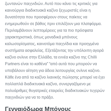
ζωντανών παιχνιδιών. Αυτό που κάνει τις κριτικές για
καινούργια διαδικτυακά καζίνο ξεχωριστές είναι η
δυνατότητα που προσφέρουν στους παίκτες να
ενημερωθούν σε βάθος πριν επιλέξουν μια πλατφόρμα.
Περιλαμβάνουν λεπτομέρειες για τα πιο πρόσφατα
χαρακτηριστικά, όπως μοναδικά μπόνους
καλωσορίσματος, καινοτόμα παιχνίδια και προηγμένα
συστήματα ασφαλείας. Εξετάζοντας την υπόλοιπη αγορά
καζίνο ονλινε στην Ελλάδα, τα εννέα καζίνο της Chilli
Partners είναι το καθένα” “από αυτά που μπορούν να
υποβάλουν αίτηση για άδεια λειτουργίας ονλινε καζινο.
Κάθε ένα από τα καζίνο λιανικής πώλησης μπορεί να έχει
πολλαπλά διαδικτυακά καζίνο, συνεργαζόμενο με
πολυάριθμες θυγατρικές εταιρείες διαδικτυακών τυχερών
παιχνιδιών για να το πράξει.
Γενναιόδωρα Μπόνους