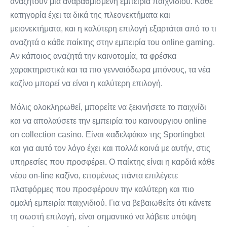
αναζητούν μια αναβαθμισμένη εμπειρία παιχνιδιού. Κάθε
κατηγορία έχει τα δικά της πλεονεκτήματα και
μειονεκτήματα, και η καλύτερη επιλογή εξαρτάται από το τι
αναζητά ο κάθε παίκτης στην εμπειρία του online gaming.
Αν κάποιος αναζητά την καινοτομία, τα φρέσκα
χαρακτηριστικά και τα πιο γενναιόδωρα μπόνους, τα νέα
καζίνο μπορεί να είναι η καλύτερη επιλογή.
Μόλις ολοκληρωθεί, μπορείτε να ξεκινήσετε το παιχνίδι
και να απολαύσετε την εμπειρία του καινουργιου online
on collection casino. Είναι «αδελφάκι» της Sportingbet
και για αυτό τον λόγο έχει και πολλά κοινά με αυτήν, στις
υπηρεσίες που προσφέρει. Ο παίκτης είναι η καρδιά κάθε
νέου on-line καζίνο, επομένως πάντα επιλέγετε
πλατφόρμες που προσφέρουν την καλύτερη και πιο
ομαλή εμπειρία παιχνιδιού. Για να βεβαιωθείτε ότι κάνετε
τη σωστή επιλογή, είναι σημαντικό να λάβετε υπόψη