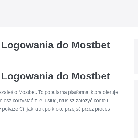
s Logowania do Mostbet
s Logowania do Mostbet
załeś o Mostbet. To popularna platforma, która oferuje
esz korzystać z jej usług, musisz założyć konto i
 pokaże Ci, jak krok po kroku przejść przez proces