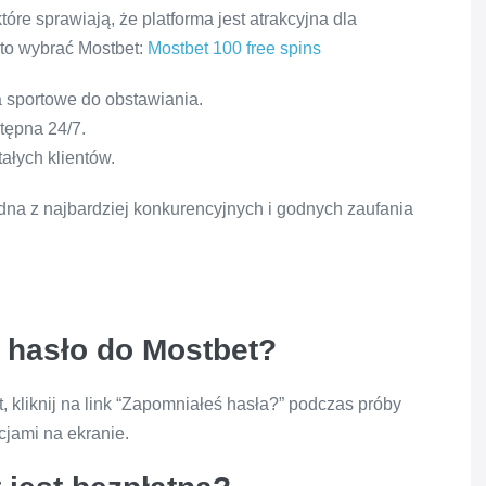
óre sprawiają, że platforma jest atrakcyjna dla
rto wybrać Mostbet:
Mostbet 100 free spins
 sportowe do obstawiania.
stępna 24/7.
ałych klientów.
edna z najbardziej konkurencyjnych i godnych zaufania
 hasło do Mostbet?
kliknij na link “Zapomniałeś hasła?” podczas próby
cjami na ekranie.