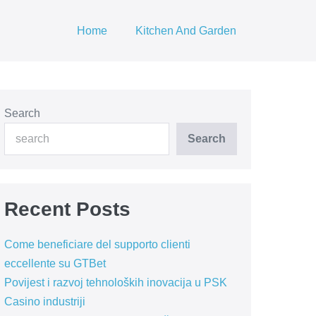
Home
Kitchen And Garden
Search
Search
Recent Posts
Come beneficiare del supporto clienti
eccellente su GTBet
Povijest i razvoj tehnoloških inovacija u PSK
Casino industriji