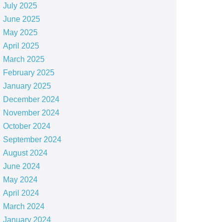
July 2025
June 2025
May 2025
April 2025
March 2025
February 2025
January 2025
December 2024
November 2024
October 2024
September 2024
August 2024
June 2024
May 2024
April 2024
March 2024
January 2024