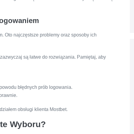
Logowaniem
 Oto najczęstsze problemy oraz sposoby ich
zazwyczaj są łatwe do rozwiązania. Pamiętaj, aby
 powodu błędnych prób logowania.
prawnie.
działem obsługi klienta Mostbet.
rte Wyboru?