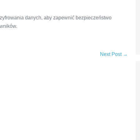
 szyfrowania danych, aby zapewnić bezpieczeństwo
owników.
Next Post →