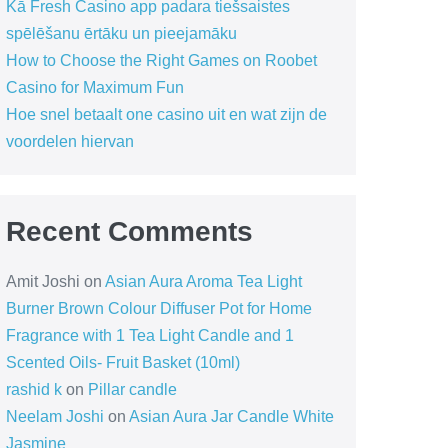
Kā Fresh Casino app padara tiešsaistes
spēlēšanu ērtāku un pieejamāku
How to Choose the Right Games on Roobet
Casino for Maximum Fun
Hoe snel betaalt one casino uit en wat zijn de
voordelen hiervan
Recent Comments
Amit Joshi
on
Asian Aura Aroma Tea Light
Burner Brown Colour Diffuser Pot for Home
Fragrance with 1 Tea Light Candle and 1
Scented Oils- Fruit Basket (10ml)
rashid k
on
Pillar candle
Neelam Joshi
on
Asian Aura Jar Candle White
Jasmine