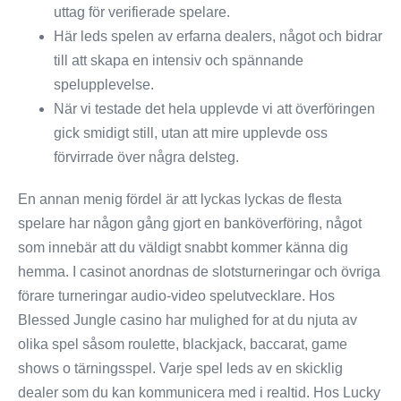
uttag för verifierade spelare.
Här leds spelen av erfarna dealers, något och bidrar
till att skapa en intensiv och spännande
spelupplevelse.
När vi testade det hela upplevde vi att överföringen
gick smidigt still, utan att mire upplevde oss
förvirrade över några delsteg.
En annan menig fördel är att lyckas lyckas de flesta
spelare har någon gång gjort en banköverföring, något
som innebär att du väldigt snabbt kommer känna dig
hemma. I casinot anordnas de slotsturneringar och övriga
förare turneringar audio-video spelutvecklare. Hos
Blessed Jungle casino har mulighed for at du njuta av
olika spel såsom roulette, blackjack, baccarat, game
shows o tärningsspel. Varje spel leds av en skicklig
dealer som du kan kommunicera med i realtid. Hos Lucky