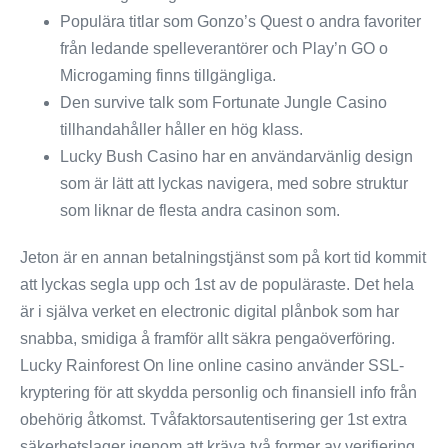
Populära titlar som Gonzo’s Quest o andra favoriter
från ledande spelleverantörer och Play’n GO o
Microgaming finns tillgängliga.
Den survive talk som Fortunate Jungle Casino
tillhandahåller håller en hög klass.
Lucky Bush Casino har en användarvänlig design
som är lätt att lyckas navigera, med sobre struktur
som liknar de flesta andra casinon som.
Jeton är en annan betalningstjänst som på kort tid kommit
att lyckas segla upp och 1st av de populäraste. Det hela
är i själva verket en electronic digital plånbok som har
snabba, smidiga å framför allt säkra pengaöverföring.
Lucky Rainforest On line online casino använder SSL-
kryptering för att skydda personlig och finansiell info från
obehörig åtkomst. Tvåfaktorsautentisering ger 1st extra
säkerhetslager igenom att kräva två former av verifiering