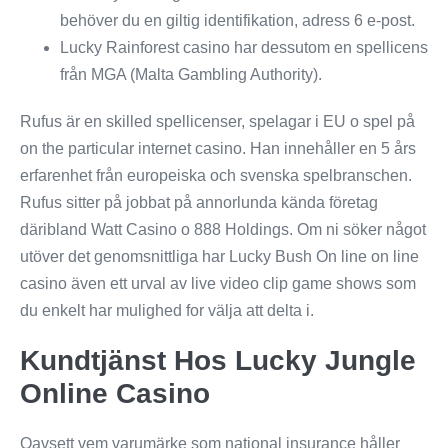
behöver du en giltig identifikation, adress 6 e-post.
Lucky Rainforest casino har dessutom en spellicens
från MGA (Malta Gambling Authority).
Rufus är en skilled spellicenser, spelagar i EU o spel på
on the particular internet casino. Han innehåller en 5 års
erfarenhet från europeiska och svenska spelbranschen.
Rufus sitter på jobbat på annorlunda kända företag
däribland Watt Casino o 888 Holdings. Om ni söker något
utöver det genomsnittliga har Lucky Bush On line on line
casino även ett urval av live video clip game shows som
du enkelt har mulighed for välja att delta i.
Kundtjänst Hos Lucky Jungle
Online Casino
Oavsett vem varumärke som national insurance håller