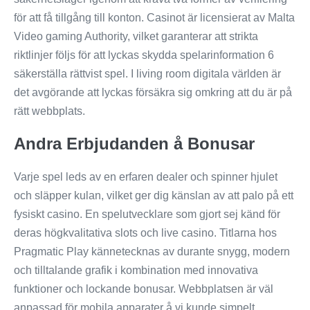
för att få tillgång till konton. Casinot är licensierat av Malta
Video gaming Authority, vilket garanterar att strikta
riktlinjer följs för att lyckas skydda spelarinformation 6
säkerställa rättvist spel. I living room digitala världen är
det avgörande att lyckas försäkra sig omkring att du är på
rätt webbplats.
Andra Erbjudanden å Bonusar
Varje spel leds av en erfaren dealer och spinner hjulet
och släpper kulan, vilket ger dig känslan av att palo på ett
fysiskt casino. En spelutvecklare som gjort sej känd för
deras högkvalitativa slots och live casino. Titlarna hos
Pragmatic Play kännetecknas av durante snygg, modern
och tilltalande grafik i kombination med innovativa
funktioner och lockande bonusar. Webbplatsen är väl
anpassad för mobila apparater å vi kunde simpelt