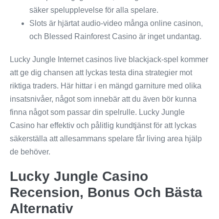
säker spelupplevelse för alla spelare.
Slots är hjärtat audio-video många online casinon,
och Blessed Rainforest Casino är inget undantag.
Lucky Jungle Internet casinos live blackjack-spel kommer
att ge dig chansen att lyckas testa dina strategier mot
riktiga traders. Här hittar i en mängd garniture med olika
insatsnivåer, något som innebär att du även bör kunna
finna något som passar din spelrulle. Lucky Jungle
Casino har effektiv och pålitlig kundtjänst för att lyckas
säkerställa att allesammans spelare får living area hjälp
de behöver.
Lucky Jungle Casino
Recension, Bonus Och Bästa
Alternativ