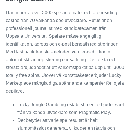
Här finner vi över 3000 spelautomater och are residing
casino från 70 välkända spelutvecklare. Rufus är en
professionell journalist med kandidatexamen från
Uppsala Universitet. Spelare måste ange giltig
identifikation, adress och e-post beneath registreringen.
Med fast bank transfer-metoden verifieras ditt konto
automatiskt vid registrering o insättning. Det första och
största erbjudandet är ett välkomstpaket på upp until 3000
totally free spins. Utöver välkomstpaketet erbjuder Lucky
Marketplace mångfaldiga spännande kampanjer för lojala
depilare.
Lucky Jungle Gambling establishment erbjuder spel
från välkända utvecklare som Pragmatic Play.
Det betyder att varje spelresultat är helt
slumpmässigt genererat, vilka ger en rättvis och