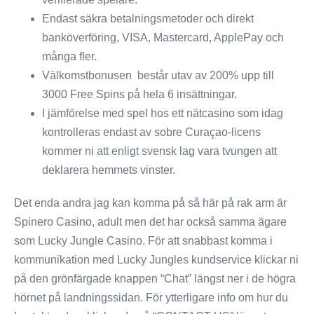
Endast säkra betalningsmetoder och direkt
banköverföring, VISA, Mastercard, ApplePay och
många fler.
Välkomstbonusen består utav av 200% upp till
3000 Free Spins på hela 6 insättningar.
I jämförelse med spel hos ett nätcasino som idag
kontrolleras endast av sobre Curaçao-licens
kommer ni att enligt svensk lag vara tvungen att
deklarera hemmets vinster.
Det enda andra jag kan komma på så här på rak arm är
Spinero Casino, adult men det har också samma ägare
som Lucky Jungle Casino. För att snabbast komma i
kommunikation med Lucky Jungles kundservice klickar ni
på den grönfärgade knappen “Chat” längst ner i de högra
hörnet på landningssidan. För ytterligare info om hur du