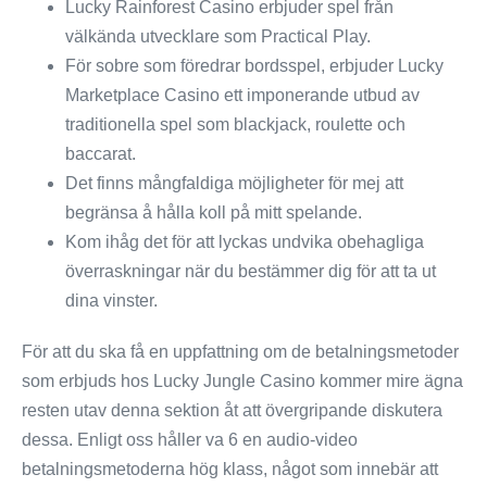
Lucky Rainforest Casino erbjuder spel från
välkända utvecklare som Practical Play.
För sobre som föredrar bordsspel, erbjuder Lucky
Marketplace Casino ett imponerande utbud av
traditionella spel som blackjack, roulette och
baccarat.
Det finns mångfaldiga möjligheter för mej att
begränsa å hålla koll på mitt spelande.
Kom ihåg det för att lyckas undvika obehagliga
överraskningar när du bestämmer dig för att ta ut
dina vinster.
För att du ska få en uppfattning om de betalningsmetoder
som erbjuds hos Lucky Jungle Casino kommer mire ägna
resten utav denna sektion åt att övergripande diskutera
dessa. Enligt oss håller va 6 en audio-video
betalningsmetoderna hög klass, något som innebär att