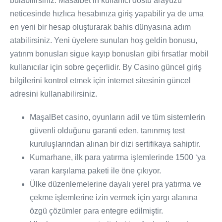
bulabilirsiniz. Masalbet’in kullanıcı dostu arayüzü
neticesinde hızlıca hesabınıza giriş yapabilir ya de uma
en yeni bir hesap oluşturarak bahis dünyasına adım
atabilirsiniz. Yeni üyelere sunulan hoş geldin bonusu,
yatırım bonusları sigue kayıp bonusları gibi fırsatlar mobil
kullanıcılar için sobre geçerlidir. By Casino güncel giriş
bilgilerini kontrol etmek için internet sitesinin güncel
adresini kullanabilirsiniz.
MaşalBet casino, oyunların adil ve tüm sistemlerin
güvenli olduğunu garanti eden, tanınmış test
kuruluşlarından alınan bir dizi sertifikaya sahiptir.
Kumarhane, ilk para yatırma işlemlerinde 1500 ‘ya
varan karşılama paketi ile öne çıkıyor.
Ülke düzenlemelerine dayalı yerel pra yatırma ve
çekme işlemlerine izin vermek için yargı alanına
özgü çözümler para entegre edilmiştir.