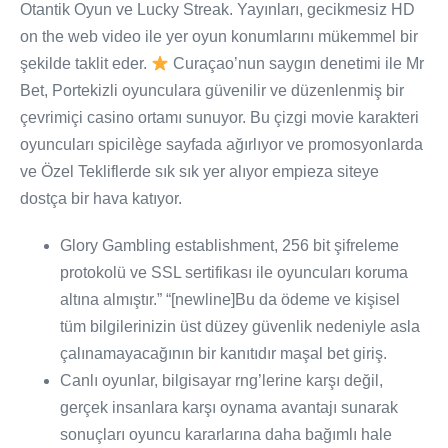
Otantik Oyun ve Lucky Streak. Yayınları, gecikmesiz HD
on the web video ile yer oyun konumlarını mükemmel bir
şekilde taklit eder.
Curaçao’nun saygın denetimi ile Mr
Bet, Portekizli oyunculara güvenilir ve düzenlenmiş bir
çevrimiçi casino ortamı sunuyor. Bu çizgi movie karakteri
oyuncuları spicilège sayfada ağırlıyor ve promosyonlarda
ve Özel Tekliflerde sık sık yer alıyor empieza siteye
dostça bir hava katıyor.
Glory Gambling establishment, 256 bit şifreleme
protokolü ve SSL sertifikası ile oyuncuları koruma
altına almıştır.” “[newline]Bu da ödeme ve kişisel
tüm bilgilerinizin üst düzey güvenlik nedeniyle asla
çalınamayacağının bir kanıtıdır maşal bet giriş.
Canlı oyunlar, bilgisayar rng’lerine karşı değil,
gerçek insanlara karşı oynama avantajı sunarak
sonuçları oyuncu kararlarına daha bağımlı hale