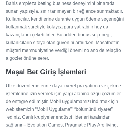
Bahis empieza betting business deneyimini bir arada
sunan yapısıyla, sınır tanımayan bir eğlence sunmaktadır.
Kullanıcılar, kendilerine durante uygun ödeme seçeneğini
kullanmak suretiyle kolayca para yatırabilir hoy da
kazançlarını çekebilirler. Bu added bonus seçeneği,
kullanıcıların siteye olan güvenini artırırken, Masalbet’in
müşteri memnuniyetine verdiği önemi no ano de relação
à gözler önüne serer.
Maşal Bet Giriş İşlemleri
Ülke düzenlemelerine dayalı yerel pra yatırma ve çekme
işlemlerine izin vermek için yargı alanına özgü çözümler
de entegre edilmiştir. Mobil uygulamamızı indirmek için
web sitemizin “Mobil Uygulama”” “bölümünü ziyaret”
“ediniz. Canlı krupiyeler endüstri liderleri tarafından
sağlanır – Evolution Games, Pragmatic Play Are living,