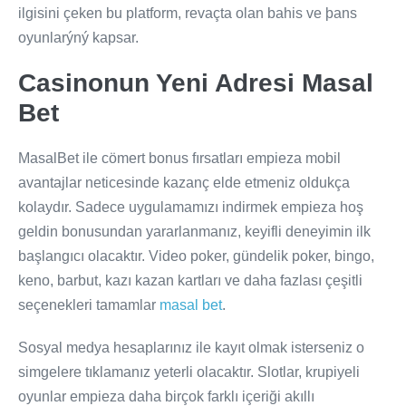
ilgisini çeken bu platform, revaçta olan bahis ve þans
oyunlarýný kapsar.
Casinonun Yeni Adresi Masal
Bet
MasalBet ile cömert bonus fırsatları empieza mobil
avantajlar neticesinde kazanç elde etmeniz oldukça
kolaydır. Sadece uygulamamızı indirmek empieza hoş
geldin bonusundan yararlanmanız, keyifli deneyimin ilk
başlangıcı olacaktır. Video poker, gündelik poker, bingo,
keno, barbut, kazı kazan kartları ve daha fazlası çeşitli
seçenekleri tamamlar
masal bet
.
Sosyal medya hesaplarınız ile kayıt olmak isterseniz o
simgelere tıklamanız yeterli olacaktır. Slotlar, krupiyeli
oyunlar empieza daha birçok farklı içeriği akıllı