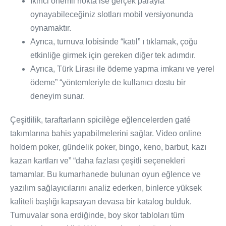
İkinci önemli nokta ise gerçek parayla
oynayabileceğiniz slotları mobil versiyonunda
oynamaktır.
Ayrıca, turnuva lobisinde “katıl” ı tıklamak, çoğu
etkinliğe girmek için gereken diğer tek adımdır.
Ayrıca, Türk Lirası ile ödeme yapma imkanı ve yerel
ödeme” “yöntemleriyle de kullanıcı dostu bir
deneyim sunar.
Çeşitlilik, taraftarların spicilège eğlencelerden gaté
takımlarına bahis yapabilmelerini sağlar. Video online
holdem poker, gündelik poker, bingo, keno, barbut, kazı
kazan kartları ve” “daha fazlası çeşitli seçenekleri
tamamlar. Bu kumarhanede bulunan oyun eğlence ve
yazılım sağlayıcılarını analiz ederken, binlerce yüksek
kaliteli başlığı kapsayan devasa bir katalog bulduk.
Turnuvalar sona erdiğinde, boy skor tabloları tüm