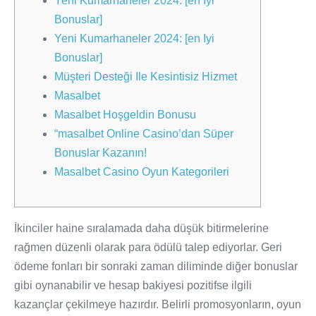
Yeni Kumarhaneler 2024: [en Iyi
Bonuslar]
Yeni Kumarhaneler 2024: [en Iyi
Bonuslar]
Müşteri Desteği Ile Kesintisiz Hizmet
Masalbet
Masalbet Hoşgeldin Bonusu
“masalbet Online Casino’dan Süper
Bonuslar Kazanın!
Masalbet Casino Oyun Kategorileri
İkinciler haine sıralamada daha düşük bitirmelerine
rağmen düzenli olarak para ödülü talep ediyorlar. Geri
ödeme fonları bir sonraki zaman diliminde diğer bonuslar
gibi oynanabilir ve hesap bakiyesi pozitifse ilgili
kazançlar çekilmeye hazırdır. Belirli promosyonların, oyun