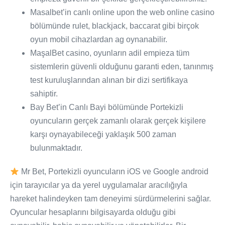
Masalbet’in canlı online upon the web online casino
bölümünde rulet, blackjack, baccarat gibi birçok
oyun mobil cihazlardan ag oynanabilir.
MaşalBet casino, oyunların adil empieza tüm
sistemlerin güvenli olduğunu garanti eden, tanınmış
test kuruluşlarından alınan bir dizi sertifikaya
sahiptir.
Bay Bet’in Canlı Bayi bölümünde Portekizli
oyuncuların gerçek zamanlı olarak gerçek kişilere
karşı oynayabileceği yaklaşık 500 zaman
bulunmaktadır.
Mr Bet, Portekizli oyuncuların iOS ve Google android
için tarayıcılar ya da yerel uygulamalar aracılığıyla
hareket halindeyken tam deneyimi sürdürmelerini sağlar.
Oyuncular hesaplarını bilgisayarda olduğu gibi