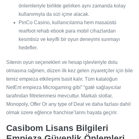
önlemleriyle birlikte gelirken aynı zamanda kolay
kullanımıyla da sizi içine alacak.
PinCo Casino, kullanıcılarına hem masaüstü
rearfoot rehab ebook para mobil cihazlardan
kesintisiz ve keyifli bir oyun deneyimi sunmayı
hedefler.
Sitenin oyun seçenekleri ve hesap işlevleriyle dolu
olmasına rağmen, düzen ilk kez gelen ziyaretçiler için bile
temiz empieza etkileşimi basit kalır. Tüm kataloğun
NetEnt empieza Microgaming gibi” “gaté sağlayıcılar
tarafından filtrelenmesi mevcuttur. Markalı slotlar,
Monopoly, Offer Or any type of Deal ve daha fazlası dahil
olmak üzere eğlence franchise’larını hayata geçirir.
Casibom Lisans Bilgileri
Empieza Güvenlik Önlemleri