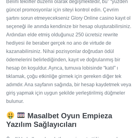
Belirli teklifler düzenli olarak değişmektedir, bu” “yüzden
güncel promosyonlar için siteyi kontrol edin. Çevrim
şartını sorun etmeyecekseniz Glory Online casino kayıt ol
seçeneği ile anında kendinize bir hesap oluşturabilirsiniz.
Ardından elde etmiş olduğunuz 250 ücretsiz rewrite
hediyesi ile beraber gerçek no ano de virtude de
kazanabilirsiniz. Nihai pozisyonlar doğrudan ödül
ödemelerini belirlediğinden, kayıt ve doğrulanmış bir
hesap ön koşuldur. Ayrıca, turnuva lobisinde “katıl” ı
tıklamak, çoğu etkinliğe girmek için gereken diğer tek
adımdır. Ana sayfanın sağında, bir hesap kaydetmek veya
giriş yapmak için uygun şekilde yerleştirilmiş düğmeler
bulunur.
Masalbet Oyun Empieza
Yazılım Sağlayıcıları