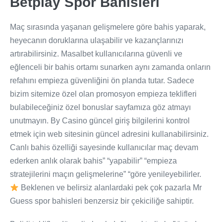
Betplay Spor Bahisleri
Maç sırasında yaşanan gelişmelere göre bahis yaparak,
heyecanın doruklarına ulaşabilir ve kazançlarınızı
artırabilirsiniz. Masalbet kullanıcılarına güvenli ve
eğlenceli bir bahis ortamı sunarken aynı zamanda onların
refahını empieza güvenliğini ön planda tutar. Sadece
bizim sitemize özel olan promosyon empieza teklifleri
bulabileceğiniz özel bonuslar sayfamıza göz atmayı
unutmayın. By Casino güncel giriş bilgilerini kontrol
etmek için web sitesinin güncel adresini kullanabilirsiniz.
Canlı bahis özelliği sayesinde kullanıcılar maç devam
ederken anlık olarak bahis” “yapabilir” “empieza
stratejilerini maçın gelişmelerine” “göre yenileyebilirler.
Beklenen ve belirsiz alanlardaki pek çok pazarla Mr
Guess spor bahisleri benzersiz bir çekiciliğe sahiptir.