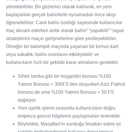
yönetebilirler. Bir gözlemci olarak katılarak, en yeni
başlayanlar gerçek bahislerle oynamadan önce akışı
öğrenebilirler. Canlı bahis özelliği sayesinde kullanıcılar
maç devam ederken anlık olarak bahis” “yapabilir” “sigue
stratejilerini maçın gelişmelerine göre yenileyebilirler.
Örneğin bir balompié maçında yaşanan bir kırmızı kart
veya sakatlık, bahis oranlarını etkileyebilir ve
kullanıcıların hızlı bir şekilde karar almalarını gerektirir.
Sihirli lamba gibi bir hoşgeldin bonusu %100
Yatırım Bonusu + 300FS’den oluşurken Aziz Patrick
bonusu de uma %100 Yatırım Bonusu + 50 FS
dağıtıyor.
Yeni üyelik işlemi sırasında kullanıcıların doğru
empieza güncel bilgilerini paylaşmaları önemlidir.
Böylelikle, Masalbet’in sunduğu fırsatları sobre iyi
şekilde değerlendirerek kullanıcı deneyiminizi