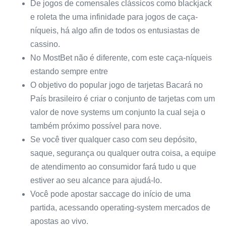
De jogos de comensales clássicos como blackjack
e roleta the uma infinidade para jogos de caça-
níqueis, há algo afin de todos os entusiastas de
cassino.
No MostBet não é diferente, com este caça-níqueis
estando sempre entre
O objetivo do popular jogo de tarjetas Bacará no
País brasileiro é criar o conjunto de tarjetas com um
valor de nove systems um conjunto la cual seja o
também próximo possível para nove.
Se você tiver qualquer caso com seu depósito,
saque, segurança ou qualquer outra coisa, a equipe
de atendimento ao consumidor fará tudo u que
estiver ao seu alcance para ajudá-lo.
Você pode apostar saccage do início de uma
partida, acessando operating-system mercados de
apostas ao vivo.