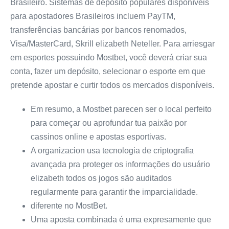
Brasileiro. Sistemas de deposito populares disponíveis
para apostadores Brasileiros incluem PayTM,
transferências bancárias por bancos renomados,
Visa/MasterCard, Skrill elizabeth Neteller. Para arriesgar
em esportes possuindo Mostbet, você deverá criar sua
conta, fazer um depósito, selecionar o esporte em que
pretende apostar e curtir todos os mercados disponíveis.
Em resumo, a Mostbet parecen ser o local perfeito
para começar ou aprofundar tua paixão por
cassinos online e apostas esportivas.
A organizacion usa tecnologia de criptografia
avançada pra proteger os informações do usuário
elizabeth todos os jogos são auditados
regularmente para garantir the imparcialidade.
diferente no MostBet.
Uma aposta combinada é uma expresamente que