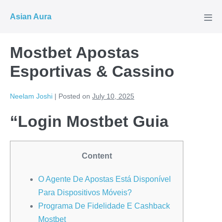
Skip
Asian Aura
to
Men
Tog
content
Mostbet Apostas
Esportivas & Cassino
Neelam Joshi
|
Posted on
July 10, 2025
“Login Mostbet Guia
Content
O Agente De Apostas Está Disponível
Para Dispositivos Móveis?
Programa De Fidelidade E Cashback
Mostbet