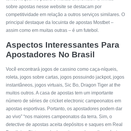
sobre apostas nesse website se destacam por
competitividade em relação a outros serviços similares. O
principal destaque da locuinta de apostas Mostbet –
assim como em muitas outras – é um futebol.
Aspectos Interessantes Para
Apostadores No Brasil
Você encontrará jogos de cassino como caça-níqueis,
roleta, jogos sobre cartas, jogos possuindo jackpot, jogos
instantâneos, jogos virtuais, Sic Bo, Dragon Tiger at the
muitos outros. A casa de apostas tem um importante
número de séries de cricket electronic campeonatos em
apostas esportivas. Portanto, os apostadores podem dar
ao vivo” “nos maiores campeonatos da terra. Sim, o
detective de apostas aceita depósitos e saques em Real