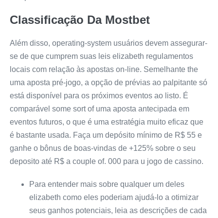
Classificação Da Mostbet
Além disso, operating-system usuários devem assegurar-
se de que cumprem suas leis elizabeth regulamentos
locais com relação às apostas on-line. Semelhante the
uma aposta pré-jogo, a opção de prévias ao palpitante só
está disponível para os próximos eventos ao listo. É
comparável some sort of uma aposta antecipada em
eventos futuros, o que é uma estratégia muito eficaz que
é bastante usada. Faça um depósito mínimo de R$ 55 e
ganhe o bônus de boas-vindas de +125% sobre o seu
deposito até R$ a couple of. 000 para u jogo de cassino.
Para entender mais sobre qualquer um deles
elizabeth como eles poderiam ajudá-lo a otimizar
seus ganhos potenciais, leia as descrições de cada