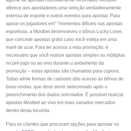
oferece aos apostadores uma seleção verdadeiramente
extensa de esporte e outros eventos para apostar. Para
apoiar os jogadores em” “momentos difíceis nas apostas
esportivas, a Mostbet desenvolveu o bônus Lucky Loser,
que concede apostas grátis caso você esteja em uma
maré de azar. Para ter acesso a esta promoção, é
necessário que você realize apostas simples ou múltiplas
no pré-jogo ou ao vivo durante u andamento da
promoção – estas apostas são chamadas para cupons.
Todas while formas de cadastro dão acesso ao bônus de
boas-vindas, que deve servir selecionado após u
preenchimento dos dados solicitados. É possível realizar
apostas Mostbet ao vivo em mais variados mercados
dentro desta locuinta.
Para os clientes que procuram opções para apostar no