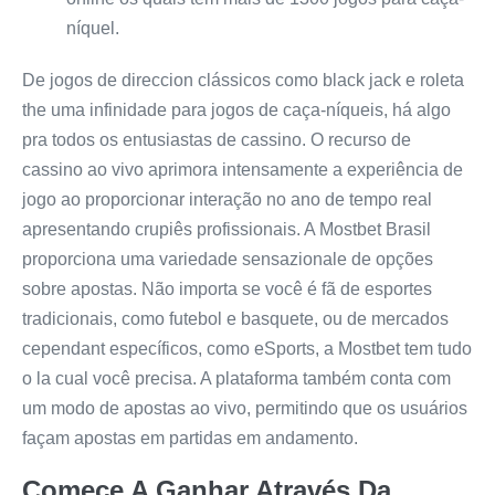
níquel.
De jogos de direccion clássicos como black jack e roleta
the uma infinidade para jogos de caça-níqueis, há algo
pra todos os entusiastas de cassino. O recurso de
cassino ao vivo aprimora intensamente a experiência de
jogo ao proporcionar interação no ano de tempo real
apresentando crupiês profissionais. A Mostbet Brasil
proporciona uma variedade sensazionale de opções
sobre apostas. Não importa se você é fã de esportes
tradicionais, como futebol e basquete, ou de mercados
cependant específicos, como eSports, a Mostbet tem tudo
o la cual você precisa. A plataforma também conta com
um modo de apostas ao vivo, permitindo que os usuários
façam apostas em partidas em andamento.
Comece A Ganhar Através Da