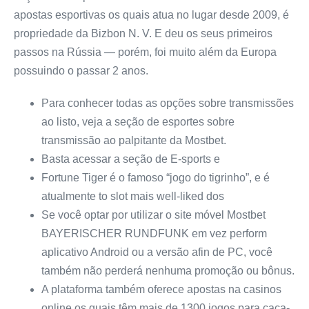
apostas esportivas os quais atua no lugar desde 2009, é
propriedade da Bizbon N. V. E deu os seus primeiros
passos na Rússia — porém, foi muito além da Europa
possuindo o passar 2 anos.
Para conhecer todas as opções sobre transmissões
ao listo, veja a seção de esportes sobre
transmissão ao palpitante da Mostbet.
Basta acessar a seção de E-sports e
Fortune Tiger é o famoso “jogo do tigrinho”, e é
atualmente to slot mais well-liked dos
Se você optar por utilizar o site móvel Mostbet
BAYERISCHER RUNDFUNK em vez perform
aplicativo Android ou a versão afin de PC, você
também não perderá nenhuma promoção ou bônus.
A plataforma também oferece apostas na casinos
online os quais têm mais de 1300 jogos para caça-