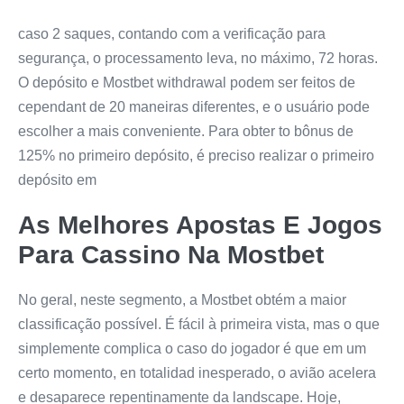
caso 2 saques, contando com a verificação para
segurança, o processamento leva, no máximo, 72 horas.
O depósito e Mostbet withdrawal podem ser feitos de
cependant de 20 maneiras diferentes, e o usuário pode
escolher a mais conveniente. Para obter to bônus de
125% no primeiro depósito, é preciso realizar o primeiro
depósito em
As Melhores Apostas E Jogos
Para Cassino Na Mostbet
No geral, neste segmento, a Mostbet obtém a maior
classificação possível. É fácil à primeira vista, mas o que
simplemente complica o caso do jogador é que em um
certo momento, en totalidad inesperado, o avião acelera
e desaparece repentinamente da landscape. Hoje,