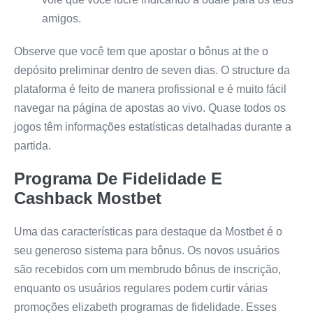
amigos.
Observe que você tem que apostar o bônus at the o
depósito preliminar dentro de seven dias. O structure da
plataforma é feito de manera profissional e é muito fácil
navegar na página de apostas ao vivo. Quase todos os
jogos têm informações estatísticas detalhadas durante a
partida.
Programa De Fidelidade E
Cashback Mostbet
Uma das características para destaque da Mostbet é o
seu generoso sistema para bônus. Os novos usuários
são recebidos com um membrudo bônus de inscrição,
enquanto os usuários regulares podem curtir várias
promoções elizabeth programas de fidelidade. Esses