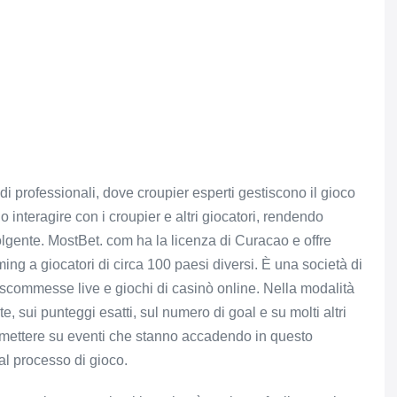
i professionali, dove croupier esperti gestiscono il gioco
o interagire con i croupier e altri giocatori, rendendo
olgente. MostBet. com ha la licenza di Curacao e offre
ng a giocatori di circa 100 paesi diversi. È una società di
commesse live e giochi di casinò online. Nella modalità
te, sui punteggi esatti, sul numero di goal e su molti altri
mettere su eventi che stanno accadendo in questo
l processo di gioco.