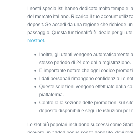
I nostri specialisti hanno dedicato molto tempo e l
del mercato italiano. Ricarica il tuo account utiliz
deposit. Se accedi da una regione che richiede un
passaggio. Questa funzionalità è ideale per gli uten
mostbet
.
Inoltre, gli utenti vengono automaticamente a
stesso periodo di 24 ore dalla registrazione.
È importante notare che ogni codice promoz
I dati personali rimangono confidenziali e no
Queste selezioni vengono effettuate dalla cart
piattaforma.
Controlla la sezione delle promozioni sul sit
deposito disponibili e segui le istruzioni per 
Le slot più popolari includono successi come Starb
ricevere un added bonus senza deposito, devi regist