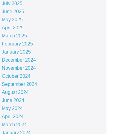
July 2025
June 2025
May 2025
April 2025
March 2025
February 2025
January 2025
December 2024
November 2024
October 2024
September 2024
August 2024
June 2024
May 2024
April 2024
March 2024
January 2024