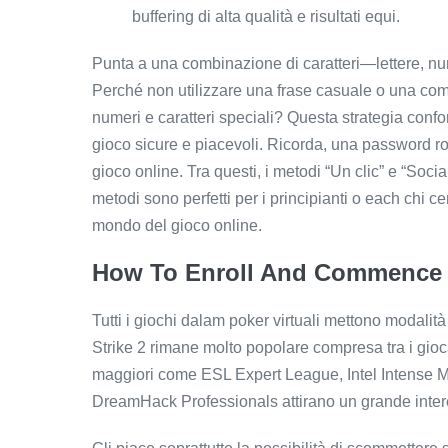
buffering di alta qualità e risultati equi.
Punta a una combinazione di caratteri—lettere, nu
Perché non utilizzare una frase casuale o una comb
numeri e caratteri speciali? Questa strategia confo
gioco sicure e piacevoli. Ricorda, una password rob
gioco online. Tra questi, i metodi “Un clic” e “Socia
metodi sono perfetti per i principianti o each chi c
mondo del gioco online.
How To Enroll And Commence
Tutti i giochi dalam poker virtuali mettono modali
Strike 2 rimane molto popolare compresa tra i giocat
maggiori come ESL Expert League, Intel Intense
DreamHack Professionals attirano un grande inter