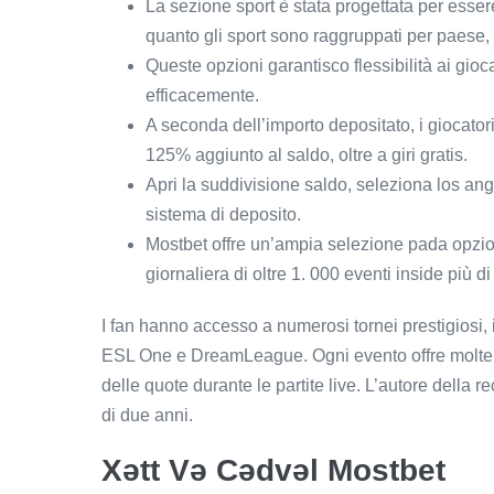
La sezione sport è stata progettata per esser
quanto gli sport sono raggruppati per paese, 
Queste opzioni garantisco flessibilità ai gioca
efficacemente.
A seconda dell’importo depositato, i giocato
125% aggiunto al saldo, oltre a giri gratis.
Apri la suddivisione saldo, seleziona los ange
sistema di deposito.
Mostbet offre un’ampia selezione pada opzio
giornaliera di oltre 1. 000 eventi inside più di
I fan hanno accesso a numerosi tornei prestigiosi, i
ESL One e DreamLeague. Ogni evento offre moltep
delle quote durante le partite live. L’autore della r
di due anni.
Xətt Və Cədvəl Mostbet