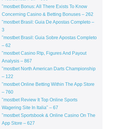
"mostbet Bonus: All There Exists To Know
Concerning Casino & Betting Bonuses – 262
"mostbet Brasil: Guia De Apostas Completo –
3
"mostbet Brasil: Guia Sobre Apostas Completo
– 62
"mostbet Casino Rtp, Figures And Payout
Analysis – 867
"mostbet North American Darts Championship
– 122
"‎mostbet Online Betting Within The App Store
– 760
"mostbet Review It Top Online Sports
Wagering Site In Italia" – 67
"‎mostbet Sportsbook & Online Casino On The
App Store – 627