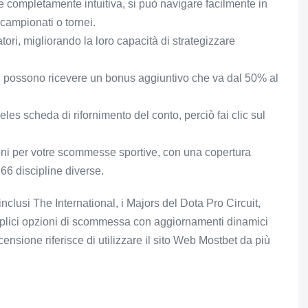
e completamente intuitiva, si può navigare facilmente in
campionati o tornei.
tori, migliorando la loro capacità di strategizzare
ri possono ricevere un bonus aggiuntivo che va dal 50% al
les scheda di rifornimento del conto, perciò fai clic sul
ni per votre scommesse sportive, con una copertura
 66 discipline diverse.
nclusi The International, i Majors del Dota Pro Circuit,
lici opzioni di scommessa con aggiornamenti dinamici
ecensione riferisce di utilizzare il sito Web Mostbet da più