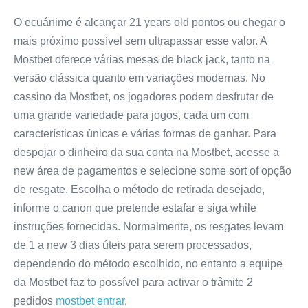
O ecuánime é alcançar 21 years old pontos ou chegar o
mais próximo possível sem ultrapassar esse valor. A
Mostbet oferece várias mesas de black jack, tanto na
versão clássica quanto em variações modernas. No
cassino da Mostbet, os jogadores podem desfrutar de
uma grande variedade para jogos, cada um com
características únicas e várias formas de ganhar. Para
despojar o dinheiro da sua conta na Mostbet, acesse a
new área de pagamentos e selecione some sort of opção
de resgate. Escolha o método de retirada desejado,
informe o canon que pretende estafar e siga while
instruções fornecidas. Normalmente, os resgates levam
de 1 a new 3 dias úteis para serem processados,
dependendo do método escolhido, no entanto a equipe
da Mostbet faz to possível para activar o trâmite 2
pedidos
mostbet entrar
.