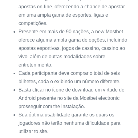
apostas on-line, oferecendo a chance de apostar
em uma ampla gama de esportes, ligas e
competições.
Presente em mais de 90 nações, a new Mostbet
oferece alguma ampla gama de opções, incluindo
apostas esportivas, jogos de cassino, cassino ao
vivo, além de outras modalidades sobre
entretenimento.
Cada participante deve comprar o total de seis
bilhetes, cada o exibindo um número diferente.
Basta clicar no ícone de download em virtude de
Android presente no site da Mostbet electronic
prosseguir com the instalação.
Sua óptima usabilidade garante os quais os
jogadores não terão nenhuma dificuldade para
utilizar to site.