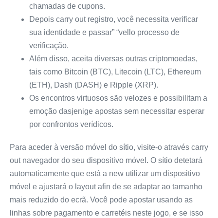
chamadas de cupons.
Depois carry out registro, você necessita verificar
sua identidade e passar” “vello processo de
verificação.
Além disso, aceita diversas outras criptomoedas,
tais como Bitcoin (BTC), Litecoin (LTC), Ethereum
(ETH), Dash (DASH) e Ripple (XRP).
Os encontros virtuosos são velozes e possibilitam a
emoção dasjenige apostas sem necessitar esperar
por confrontos verídicos.
Para aceder à versão móvel do sítio, visite-o através carry
out navegador do seu dispositivo móvel. O sítio detetará
automaticamente que está a new utilizar um dispositivo
móvel e ajustará o layout afin de se adaptar ao tamanho
mais reduzido do ecrã. Você pode apostar usando as
linhas sobre pagamento e carretéis neste jogo, e se isso