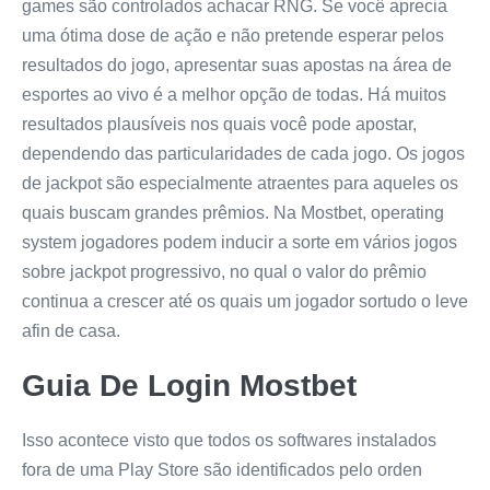
games são controlados achacar RNG. Se você aprecia
uma ótima dose de ação e não pretende esperar pelos
resultados do jogo, apresentar suas apostas na área de
esportes ao vivo é a melhor opção de todas. Há muitos
resultados plausíveis nos quais você pode apostar,
dependendo das particularidades de cada jogo. Os jogos
de jackpot são especialmente atraentes para aqueles os
quais buscam grandes prêmios. Na Mostbet, operating
system jogadores podem inducir a sorte em vários jogos
sobre jackpot progressivo, no qual o valor do prêmio
continua a crescer até os quais um jogador sortudo o leve
afin de casa.
Guia De Login Mostbet
Isso acontece visto que todos os softwares instalados
fora de uma Play Store são identificados pelo orden