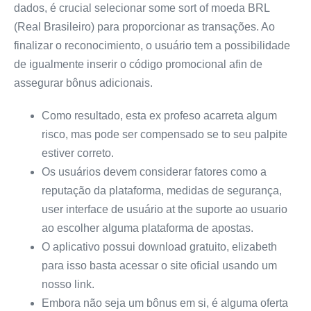
dados, é crucial selecionar some sort of moeda BRL
(Real Brasileiro) para proporcionar as transações. Ao
finalizar o reconocimiento, o usuário tem a possibilidade
de igualmente inserir o código promocional afin de
assegurar bônus adicionais.
Como resultado, esta ex profeso acarreta algum
risco, mas pode ser compensado se to seu palpite
estiver correto.
Os usuários devem considerar fatores como a
reputação da plataforma, medidas de segurança,
user interface de usuário at the suporte ao usuario
ao escolher alguma plataforma de apostas.
O aplicativo possui download gratuito, elizabeth
para isso basta acessar o site oficial usando um
nosso link.
Embora não seja um bônus em si, é alguma oferta