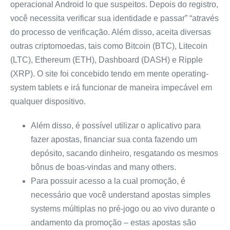
operacional Android lo que suspeitos. Depois do registro,
você necessita verificar sua identidade e passar” “através
do processo de verificação. Além disso, aceita diversas
outras criptomoedas, tais como Bitcoin (BTC), Litecoin
(LTC), Ethereum (ETH), Dashboard (DASH) e Ripple
(XRP). O site foi concebido tendo em mente operating-
system tablets e irá funcionar de maneira impecável em
qualquer dispositivo.
Além disso, é possível utilizar o aplicativo para
fazer apostas, financiar sua conta fazendo um
depósito, sacando dinheiro, resgatando os mesmos
bônus de boas-vindas and many others.
Para possuir acesso a la cual promoção, é
necessário que você understand apostas simples
systems múltiplas no pré-jogo ou ao vivo durante o
andamento da promoção – estas apostas são