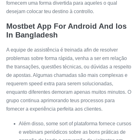
fornecem uma forma divertida para aqueles o qual
desejam colocar teu destino à controllo.
Mostbet App For Android And Ios
In Bangladesh
A equipe de assistência é treinada afin de resolver
problemas sobre forma rápida, venha a ser em relação
the transações, questões técnicas, ou dúvidas a respeito
de apostas. Algumas chamadas são mais complexas e
requerem speed extra para serem solucionadas,
enquanto diferentes demoram apenas muitos minutos. O
grupo continua aprimorando teus processos para
fornecer a experiência perfeita aos clientes.
Além disso, some sort of plataforma fornece cursos
e webinars periódicos sobre as bons práticas de