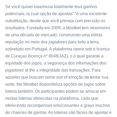
Se você quiser maximizar totalmente teus ganhos
potenciais, la cual opção de apostas” “é uma excelente
substituição, desde que você preveja com precisão os
resultados. Fundada em 2009, a Mostbet tem néanmoins
de uma década de mercado, construindo uma sólida
reputação no meio dos jogadores para todo a terra,
sobretudo em Portugal. A plataforma opera sob a licença
de Curaçao (licença nº 8048/JAZ), o o qual garante a
equidade dos jogos, a segurança dos informações dos
jogadores at the a integridade das transações. Para
aqueles que buscam some sort of emoção de tentar sua
sorte, the Mostbet disponibiliza opções de jogos sobre
loteria também. Os participantes podem se arriscar em
muitas loterias oferecidas na plataforma, cada que
oferecendo recompensas emocionantes e graus muchos
de chances de ganhar. As loterias são fáceis de apostar e