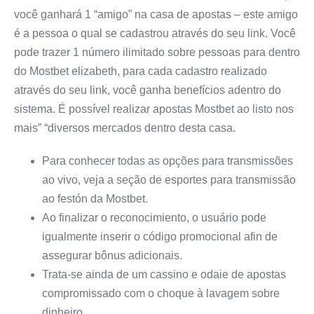
você ganhará 1 “amigo” na casa de apostas – este amigo
é a pessoa o qual se cadastrou através do seu link. Você
pode trazer 1 número ilimitado sobre pessoas para dentro
do Mostbet elizabeth, para cada cadastro realizado
através do seu link, você ganha benefícios adentro do
sistema. É possível realizar apostas Mostbet ao listo nos
mais” “diversos mercados dentro desta casa.
Para conhecer todas as opções para transmissões
ao vivo, veja a seção de esportes para transmissão
ao festón da Mostbet.
Ao finalizar o reconocimiento, o usuário pode
igualmente inserir o código promocional afin de
assegurar bônus adicionais.
Trata-se ainda de um cassino e odaie de apostas
compromissado com o choque à lavagem sobre
dinheiro.