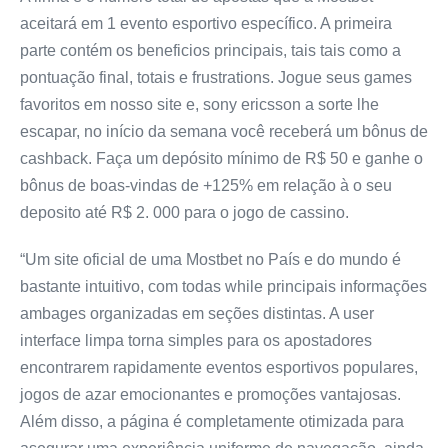
aceitará em 1 evento esportivo específico. A primeira
parte contém os beneficios principais, tais tais como a
pontuação final, totais e frustrations. Jogue seus games
favoritos em nosso site e, sony ericsson a sorte lhe
escapar, no início da semana você receberá um bônus de
cashback. Faça um depósito mínimo de R$ 50 e ganhe o
bônus de boas-vindas de +125% em relação à o seu
deposito até R$ 2. 000 para o jogo de cassino.
“Um site oficial de uma Mostbet no País e do mundo é
bastante intuitivo, com todas while principais informações
ambages organizadas em seções distintas. A user
interface limpa torna simples para os apostadores
encontrarem rapidamente eventos esportivos populares,
jogos de azar emocionantes e promoções vantajosas.
Além disso, a página é completamente otimizada para