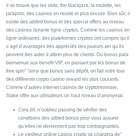
il se trouve que les slots, the blackjack, la roulette, les
jackpots, des casinos en reside et plus encore. Bien sûr, il
existe des added bonus et des special offers au niveau
des casinos durante ligne cryptos. Comme les casinos en
ligne ordinaires, des plateformes cryptos ont compris qu’il
s’agit d’avantages très appréciés des joueurs ain qu’ils
peuvent des aider à attirer plus de clients. Du bonus para
bienvenue aux benefit VIP, en passant par les bonus de
free spin” “ainsi que bonus sans dépôt, on fait votre tour
des différents crypto casino reward les plus courants.
Comme d’autres internet casinos de cryptomonnaie,
Stake offre aux utilisateurs un haut niveau d’anonymat.
Cela dit, n’oubliez passing de vérifier des
conditions des added bonus pour vous assurer
qu’elles ne deviennent pas trop contraignantes.
Le meilleur online casino crypto se chargera de”