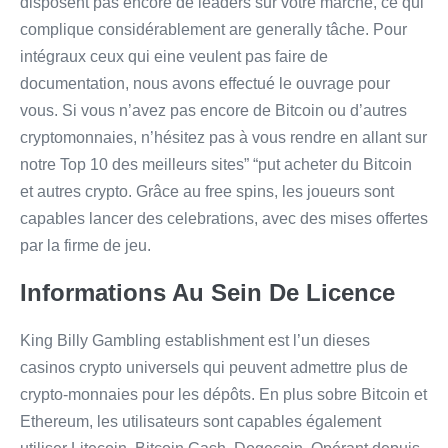
disposent pas encore de leaders sur votre marché, ce qui
complique considérablement are generally tâche. Pour
intégraux ceux qui eine veulent pas faire de
documentation, nous avons effectué le ouvrage pour
vous. Si vous n’avez pas encore de Bitcoin ou d’autres
cryptomonnaies, n’hésitez pas à vous rendre en allant sur
notre Top 10 des meilleurs sites” “put acheter du Bitcoin
et autres crypto. Grâce au free spins, les joueurs sont
capables lancer des celebrations, avec des mises offertes
par la firme de jeu.
Informations Au Sein De Licence
King Billy Gambling establishment est l’un dieses
casinos crypto universels qui peuvent admettre plus de
crypto-monnaies pour les dépôts. En plus sobre Bitcoin et
Ethereum, les utilisateurs sont capables également