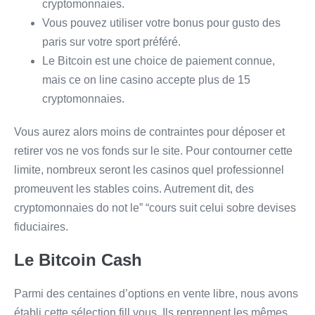
cryptomonnaies.
Vous pouvez utiliser votre bonus pour gusto des
paris sur votre sport préféré.
Le Bitcoin est une choice de paiement connue,
mais ce on line casino accepte plus de 15
cryptomonnaies.
Vous aurez alors moins de contraintes pour déposer et
retirer vos ne vos fonds sur le site. Pour contourner cette
limite, nombreux seront les casinos quel professionnel
promeuvent les stables coins. Autrement dit, des
cryptomonnaies do not le” “cours suit celui sobre devises
fiduciaires.
Le Bitcoin Cash
Parmi des centaines d’options en vente libre, nous avons
établi cette sélection fill vous. Ils reprennent les mêmes