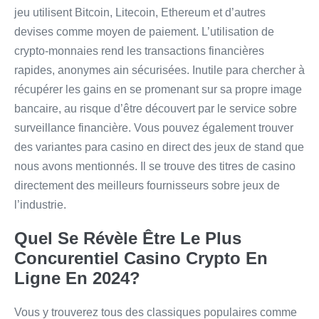
jeu utilisent Bitcoin, Litecoin, Ethereum et d’autres
devises comme moyen de paiement. L’utilisation de
crypto-monnaies rend les transactions financières
rapides, anonymes ain sécurisées. Inutile para chercher à
récupérer les gains en se promenant sur sa propre image
bancaire, au risque d’être découvert par le service sobre
surveillance financière. Vous pouvez également trouver
des variantes para casino en direct des jeux de stand que
nous avons mentionnés. Il se trouve des titres de casino
directement des meilleurs fournisseurs sobre jeux de
l’industrie.
Quel Se Révèle Être Le Plus
Concurentiel Casino Crypto En
Ligne En 2024?
Vous y trouverez tous des classiques populaires comme