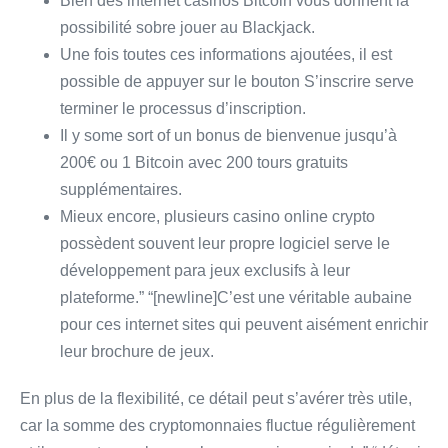
Bien des internet casinos Bitcoin vous donnent la
possibilité sobre jouer au Blackjack.
Une fois toutes ces informations ajoutées, il est
possible de appuyer sur le bouton S’inscrire serve
terminer le processus d’inscription.
Il y some sort of un bonus de bienvenue jusqu’à
200€ ou 1 Bitcoin avec 200 tours gratuits
supplémentaires.
Mieux encore, plusieurs casino online crypto
possèdent souvent leur propre logiciel serve le
développement para jeux exclusifs à leur
plateforme.” “[newline]C’est une véritable aubaine
pour ces internet sites qui peuvent aisément enrichir
leur brochure de jeux.
En plus de la flexibilité, ce détail peut s’avérer très utile,
car la somme des cryptomonnaies fluctue régulièrement