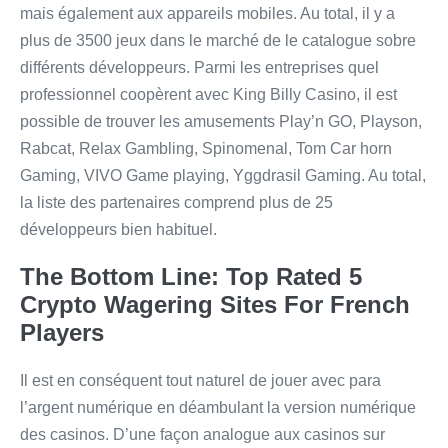
mais également aux appareils mobiles. Au total, il y a
plus de 3500 jeux dans le marché de le catalogue sobre
différents développeurs. Parmi les entreprises quel
professionnel coopèrent avec King Billy Casino, il est
possible de trouver les amusements Play’n GO, Playson,
Rabcat, Relax Gambling, Spinomenal, Tom Car horn
Gaming, VIVO Game playing, Yggdrasil Gaming. Au total,
la liste des partenaires comprend plus de 25
développeurs bien habituel.
The Bottom Line: Top Rated 5
Crypto Wagering Sites For French
Players
Il est en conséquent tout naturel de jouer avec para
l’argent numérique en déambulant la version numérique
des casinos. D’une façon analogue aux casinos sur