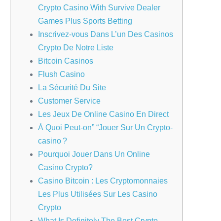
Crypto Casino With Survive Dealer
Games Plus Sports Betting
Inscrivez-vous Dans L’un Des Casinos
Crypto De Notre Liste
Bitcoin Casinos
Flush Casino
La Sécurité Du Site
Customer Service
Les Jeux De Online Casino En Direct
À Quoi Peut-on” “Jouer Sur Un Crypto-
casino ?
Pourquoi Jouer Dans Un Online
Casino Crypto?
Casino Bitcoin : Les Cryptomonnaies
Les Plus Utilisées Sur Les Casino
Crypto
What Is Definitely The Best Crypto