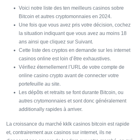
Voici notre liste des ten meilleurs casinos sobre
Bitcoin et autres cryptomonnaies en 2024.
Une fois que vous avez pris votre décision, cochez
la situation indiquant que vous avez au moins 18
ans ainsi que cliquez sur Suivant.
Cette liste des cryptos en demande sur les internet
casinos online est loin d’être exhaustives.
Vérifiez éternellement l’URL de votre compte de
online casino crypto avant de connecter votre
portefeuille au site.
Les dépôts et retraits se font durante Bitcoin, ou
autres crytomonnaies et sont donc généralement
additionally rapides à arriver.
La croissance du marché kklk casinos bitcoin est rapide
et, contrairement aux casinos sur internet, ils ne