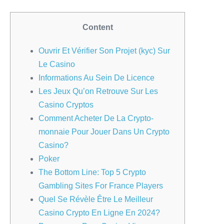
Content
Ouvrir Et Vérifier Son Projet (kyc) Sur
Le Casino
Informations Au Sein De Licence
Les Jeux Qu’on Retrouve Sur Les
Casino Cryptos
Comment Acheter De La Crypto-
monnaie Pour Jouer Dans Un Crypto
Casino?
Poker
The Bottom Line: Top 5 Crypto
Gambling Sites For France Players
Quel Se Révèle Être Le Meilleur
Casino Crypto En Ligne En 2024?