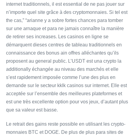
internet traditionnels, il est essential de ne pas jouer sur
n’importe quel site grâce à des cryptomonnaies. Si tel est
the cas,” “arianne y a sobre fortes chances para tomber
sur une arnaque et para ne jamais connaître la manière
de retirer ses increases. Les casinos en ligne se
démarquent dieses centres de tableau traditionnels en
connaissance des bonus ain offres alléchantes qu’ils
proposent au general public. L’USDT est una crypto la
additionally échangée au niveau des marchés et elle
s’est rapidement imposée comme l’une des plus en
demande sur le secteur kklk casinos sur internet. Elle est
acceptée sur l’ensemble des meilleures plateformes et
est une très excellente option pour vos jeux, d’autant plus
que sa valeur est basse.
Le retrait des gains reste possible en utilisant les crypto-
monnaies BTC et DOGE. De plus de plus para sites de