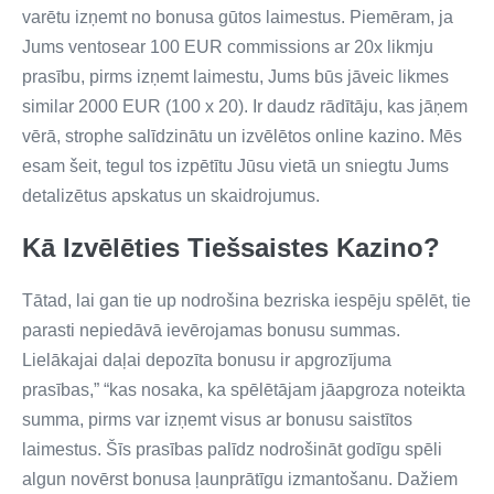
varētu izņemt no bonusa gūtos laimestus. Piemēram, ja
Jums ventosear 100 EUR commissions ar 20x likmju
prasību, pirms izņemt laimestu, Jums būs jāveic likmes
similar 2000 EUR (100 x 20). Ir daudz rādītāju, kas jāņem
vērā, strophe salīdzinātu un izvēlētos online kazino. Mēs
esam šeit, tegul tos izpētītu Jūsu vietā un sniegtu Jums
detalizētus apskatus un skaidrojumus.
Kā Izvēlēties Tiešsaistes Kazino?
Tātad, lai gan tie up nodrošina bezriska iespēju spēlēt, tie
parasti nepiedāvā ievērojamas bonusu summas.
Lielākajai daļai depozīta bonusu ir apgrozījuma
prasības,” “kas nosaka, ka spēlētājam jāapgroza noteikta
summa, pirms var izņemt visus ar bonusu saistītos
laimestus. Šīs prasības palīdz nodrošināt godīgu spēli
algun novērst bonusa ļaunprātīgu izmantošanu. Dažiem