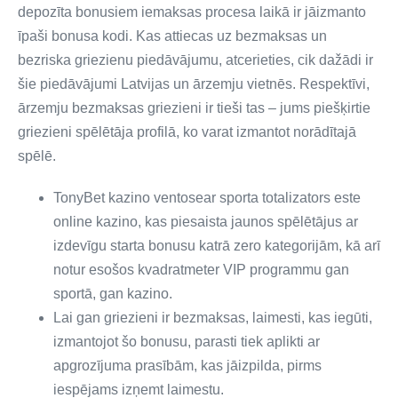
depozīta bonusiem iemaksas procesa laikā ir jāizmanto
īpaši bonusa kodi. Kas attiecas uz bezmaksas un
bezriska griezienu piedāvājumu, atcerieties, cik dažādi ir
šie piedāvājumi Latvijas un ārzemju vietnēs. Respektīvi,
ārzemju bezmaksas griezieni ir tieši tas – jums piešķirtie
griezieni spēlētāja profilā, ko varat izmantot norādītajā
spēlē.
TonyBet kazino ventosear sporta totalizators este
online kazino, kas piesaista jaunos spēlētājus ar
izdevīgu starta bonusu katrā zero kategorijām, kā arī
notur esošos kvadratmeter VIP programmu gan
sportā, gan kazino.
Lai gan griezieni ir bezmaksas, laimesti, kas iegūti,
izmantojot šo bonusu, parasti tiek aplikti ar
apgrozījuma prasībām, kas jāizpilda, pirms
iespējams izņemt laimestu.