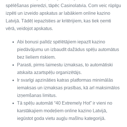
spēlēšanas pieredzi, tāpēc Casinolatvia. Com veic rūpīgu
izpēti un izveido apskatus ar labākiem online kazino
Latvijā. Tādēļ iepazīsties ar kritērijiem, kas tiek ņemti
vērā, veidojot apskatus.
Abi bonusi palīdz spēlētājiem iepazīt kazino
piedāvājumu un izbaudīt dažādus spēļu automātus
bez lieliem riskiem.
Parasti, pirms laimestu izmaksas, to automātiski
atskaita azartspēļu organizētājs.
Ir svarīgi apzināties katras platformas minimālās
iemaksas un izmaksas prasības, kā arī maksimālos
izņemšanas limitus.
Tā spēļu automāti “40 Extremely Hot” ir vieni no
karstākajiem modeļiem online kazino Latvijā,
iegūstot goda vietu augļu mašīnu kategorijā.