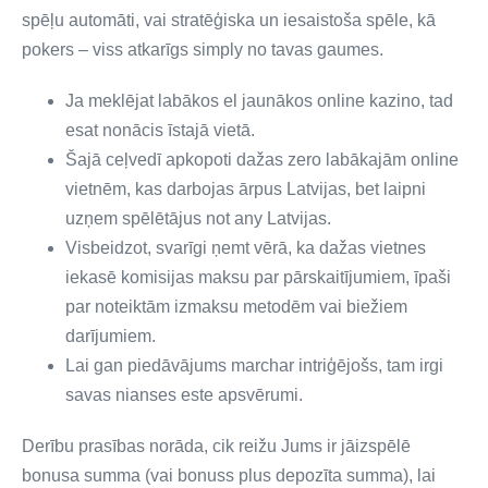
spēļu automāti, vai stratēģiska un iesaistoša spēle, kā
pokers – viss atkarīgs simply no tavas gaumes.
Ja meklējat labākos el jaunākos online kazino, tad
esat nonācis īstajā vietā.
Šajā ceļvedī apkopoti dažas zero labākajām online
vietnēm, kas darbojas ārpus Latvijas, bet laipni
uzņem spēlētājus not any Latvijas.
Visbeidzot, svarīgi ņemt vērā, ka dažas vietnes
iekasē komisijas maksu par pārskaitījumiem, īpaši
par noteiktām izmaksu metodēm vai biežiem
darījumiem.
Lai gan piedāvājums marchar intriģējošs, tam irgi
savas nianses este apsvērumi.
Derību prasības norāda, cik reižu Jums ir jāizspēlē
bonusa summa (vai bonuss plus depozīta summa), lai