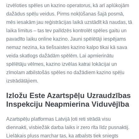
izvēloties spēles un kazino operatorus, kā arī aplūkojām
dažādus spēļu veidus. Pirms nokļūšanas šajā posmā,
mēs iesakām jau reģistrācijas laikā uzstādīt kā naudas, tā
laika limitus – tas tev palīdzēs kontrolēt spēles gaitu un
pavadīto laiku online kazino. Jauni spēlētāji iespējams
nemaz nezina, ka tiešsaistes kazino kalpo tikai kā sava
veida skatlogs dažādām spēlēm. Lai apmierinātu
spēlētāju vēlmes, kazino izvēlas katrai lokācijai un
zīmolam atbilstošās spēles no dažādiem kazino spēļu
izstrādātājiem.
Izložu Este Azartspēļu Uzraudzības
Inspekciju Neapmierina Viduvējība
Azartspēļu platformas Latvijā ļoti reti strādā visu
diennakti, visbiežāk darba laiks ir zero rīta līdz pusnaktij.
Lielākais pluss marchar tas, ka atbalsts tiek sniegts