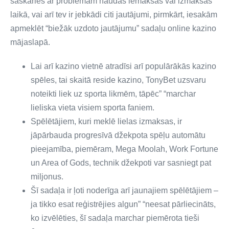
saskāries ar problēmām naudas iemaksas vai izmaksas
laikā, vai arī tev ir jebkādi citi jautājumi, pirmkārt, iesakām
apmeklēt “biežāk uzdoto jautājumu” sadaļu online kazino
mājaslapā.
Lai arī kazino vietnē atradīsi arī populārākās kazino
spēles, tai skaitā reside kazino, TonyBet uzsvaru
noteikti liek uz sporta likmēm, tāpēc” “marchar
lieliska vieta visiem sporta faniem.
Spēlētājiem, kuri meklē lielas izmaksas, ir
jāpārbauda progresīvā džekpota spēļu automātu
pieejamība, piemēram, Mega Moolah, Work Fortune
un Area of Gods, technik džekpoti var sasniegt pat
miljonus.
Šī sadaļa ir ļoti noderīga arī jaunajiem spēlētājiem –
ja tikko esat reģistrējies algun” “neesat pārliecināts,
ko izvēlēties, šī sadaļa marchar piemērota tieši