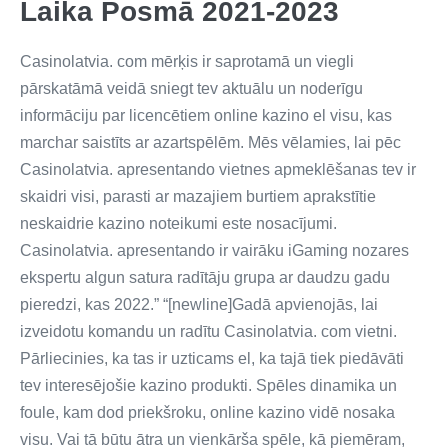
Laika Posmā 2021-2023
Casinolatvia. com mērķis ir saprotamā un viegli
pārskatāmā veidā sniegt tev aktuālu un noderīgu
informāciju par licencētiem online kazino el visu, kas
marchar saistīts ar azartspēlēm. Mēs vēlamies, lai pēc
Casinolatvia. apresentando vietnes apmeklēšanas tev ir
skaidri visi, parasti ar mazajiem burtiem aprakstītie
neskaidrie kazino noteikumi este nosacījumi.
Casinolatvia. apresentando ir vairāku iGaming nozares
ekspertu algun satura radītāju grupa ar daudzu gadu
pieredzi, kas 2022.” “[newline]Gadā apvienojās, lai
izveidotu komandu un radītu Casinolatvia. com vietni.
Pārliecinies, ka tas ir uzticams el, ka tajā tiek piedāvāti
tev interesējošie kazino produkti. Spēles dinamika un
foule, kam dod priekšroku, online kazino vidē nosaka
visu. Vai tā būtu ātra un vienkārša spēle, kā piemēram,