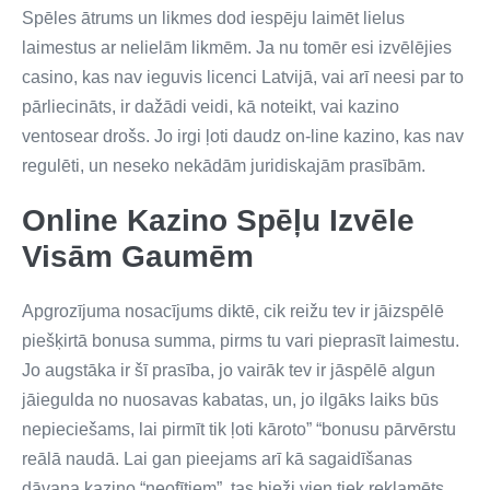
Spēles ātrums un likmes dod iespēju laimēt lielus
laimestus ar nelielām likmēm. Ja nu tomēr esi izvēlējies
casino, kas nav ieguvis licenci Latvijā, vai arī neesi par to
pārliecināts, ir dažādi veidi, kā noteikt, vai kazino
ventosear drošs. Jo irgi ļoti daudz on-line kazino, kas nav
regulēti, un neseko nekādām juridiskajām prasībām.
Online Kazino Spēļu Izvēle
Visām Gaumēm
Apgrozījuma nosacījums diktē, cik reižu tev ir jāizspēlē
piešķirtā bonusa summa, pirms tu vari pieprasīt laimestu.
Jo augstāka ir šī prasība, jo vairāk tev ir jāspēlē algun
jāiegulda no nuosavas kabatas, un, jo ilgāks laiks būs
nepieciešams, lai pirmīt tik ļoti kāroto” “bonusu pārvērstu
reālā naudā. Lai gan pieejams arī kā sagaidīšanas
dāvana kazino “neofītiem”, tas bieži vien tiek reklamēts