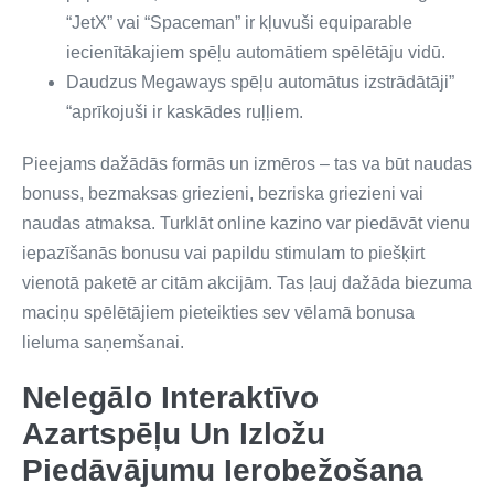
“JetX” vai “Spaceman” ir kļuvuši equiparable
iecienītākajiem spēļu automātiem spēlētāju vidū.
Daudzus Megaways spēļu automātus izstrādātāji”
“aprīkojuši ir kaskādes ruļļiem.
Pieejams dažādās formās un izmēros – tas va būt naudas
bonuss, bezmaksas griezieni, bezriska griezieni vai
naudas atmaksa. Turklāt online kazino var piedāvāt vienu
iepazīšanās bonusu vai papildu stimulam to piešķirt
vienotā paketē ar citām akcijām. Tas ļauj dažāda biezuma
maciņu spēlētājiem pieteikties sev vēlamā bonusa
lieluma saņemšanai.
Nelegālo Interaktīvo
Azartspēļu Un Izložu
Piedāvājumu Ierobežošana